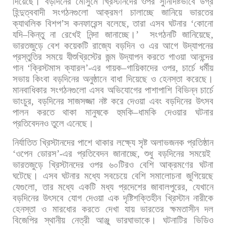
দিয়েছে। বড়দিনের
মৌসুমে
খ্রিস্টানদের
ওপর
সুনির্দিষ্টভাবে
উগ্র
হিন্দুত্ববাদী
সংগঠনগুলো
আক্রমণ
চালাচ্ছে
জানিয়ে
ভারতের
ক্যাথলিক
বিশপ
’
স
কনফারেন্স
বলেছে
,
তারা
এসব
ঘটনার
‘
কোনো
যদি
–
কিন্তু
না
রেখেই
নিন্দা
জানাচ্ছে।
’
সংগঠনটি
জানিয়েছে
,
ভারতজুড়ে
বেশ
কয়েকটি
রাজ্যে
বড়দিন
ও
এর
আগে
উদ্
যাপনের
প্রস্তুতির
সময়ে
যীশুখ্রিস্টের
জন্ম
উদ্
যাপন
করতে
গাওয়া
আনন্দের
গান
‘
ক্রিস্টমাস
ক্যারল
’-
এর
গায়ক
–
গায়িকাদের
ওপর
,
চার্চে
ধর্মীয়
সভায়
কিংবা
বড়দিনের
অনুষ্ঠানে
বাধা
দিয়েছে
ও
হেনস্তা
করেছে।
মানবাধিকার
সংগঠনগুলো
এসব
অভিযোগের
পাশাপাশি
বিভিন্ন
চার্চে
ভাংচুর
,
বড়দিনের
সাজসজ্জা
নষ্ট
করে
দেওয়া
এবং
বড়দিনের
উৎসব
পালন
করতে
থাকা
মানুষকে
হুমকি
–
ধামকি
দেওয়ার
ঘটনার
প্রতিবেদনও
তুলে
এনেছে।
নির্যাতিত
খ্রিস্টানদের
পাশে
থাকার
লক্ষ্যে
সৃষ্ট
অলাভজনক
প্রতিষ্ঠান
‘
ওপেন
ডোরস
’-
এর
প্রতিবেদন
জানাচ্ছে
,
শুধু
বড়দিনের
সময়েই
ভারতজুড়ে
খ্রিস্টানদের
ওপর
৬০টিরও
বেশি
আক্রমণের
ঘটনা
ঘটেছে। এসব
ঘটনার
মধ্যে
সবচেয়ে
বেশি
সমালোচনা
জুগিয়েছে
যেগুলো
,
তার
মধ্যে
একটি
মধ্য
প্রদেশের
জাবালপুরের
,
যেখানে
বড়দিনের
উৎসবে
যোগ
দেওয়া
এক
দৃষ্টিশক্তিহীন
খ্রিস্টান
নারীকে
হেনস্তা
ও
মারধোর
করতে
দেখা
যায়
ভারতের
ক্ষমতাসীন
দল
বিজেপির
স্থানীয়
নেত্রী
আঞ্জু
ভারঘাভাকে।
ঘটনাটির
ভিডিও