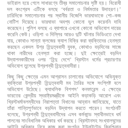
ভাইরাল
হয়ে
গেলে
সাধারণ্যে
তীব্র
সমালোচনার
সৃষ্টি
হয়।
বিরোধী
দল
কংগ্রেস
এটিকে
বলছে
‘
বর্বরতা
ও
নির্মমতার
উদাহরণ।
’
চারিদিকে
সমালোচনার
পর
স্থানীয়
বিজেপি
ভারঘাভাকে
শো
–
কজ
নোটিশ
দিয়েছে।
ভারঘাভা
অবশ্য
কোনো
ভুল
করেননি
দাবি
করেছেন।
পুলিশ
বলছে
এ
ব্যাপারে
এখনো
কোনো
অভিযোগ
দায়ের
করেনি
কেউ। ওড়িশা
ও
দিল্লির
আরও
দুটি
ঘটনার
ভিডিওতে
দেখা
যায়
,
কোথাও
সান্তা
ক্লজের
ক্যাপ
বিক্রি
করা
ব্যক্তিদের
হেনস্তা
করছেন
একদল
উগ্র
হিন্দুত্ববাদী
যুবক
,
কোথাও
বড়দিনের
সাজে
থাকা
নারীদের
হেনস্তা
করা
হচ্ছে।
দুই
ক্ষেত্রেই
বড়দিন
উদ্
যাপনকারীদের
ওপর
‘
হিন্দু
দেশে
’
খ্রিস্টান
ধর্মের
প্রচারণার
অভিযোগ
তুলেছে
উগ্রপন্থী
হিন্দুত্ববাদীরা।
কিছু
কিছু
ক্ষেত্রে
এমন
আগ্রাসন
চালানোর
অভিযোগে
অভিযুক্ত
ব্যক্তিরা
উগ্রপন্থী
হিন্দুত্ববাদী
মব
তৈরির
সঙ্গে
সংশ্লিষ্ট
বলে
অভিযোগ
উঠেছে। ক্যাথলিক
বিশপস
’
কনফারেন্স
এ
ক্ষেত্রে
ভারতের
কেন্দ্রীয়
স্বরাষ্ট্রমন্ত্রীকে
আইনি
কড়াকড়ি
আরোপ
এবং
খ্রিস্টধর্মাবলম্বীদের
নিরাপত্তা
বিধানের
আহ্বান
জানিয়েছে
,
যাতে
তাঁরা
শান্তিপূর্ণভাবে
বড়দিন
উদ্
যাপন
করতে
পারেন।
সংগঠনটি
বলেছে
,
উগ্রপন্থী
হিন্দুত্ববাদীদের
এসব
কর্মকান্ড
স্বাধীনভাবে
ধর্ম
পালনের
সাংবিধানিক
অধিকার
খর্ব
করছে। খ্রিস্টানসহ
সংখ্যালঘুদের
আইনি
অধিকার
নিয়ে
কাজ
করা
সংগঠন
ইউনাইটেড
ক্রিশ্চিয়ান