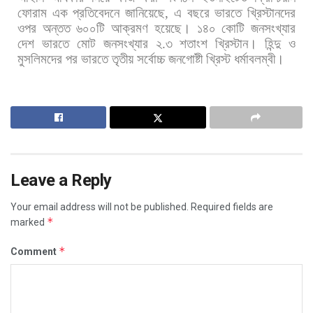
ফোরাম
এক
প্রতিবেদনে
জানিয়েছে
,
এ
বছরে
ভারতে
খ্রিস্টানদের
ওপর
অন্তত
৬০০টি
আক্রমণ
হয়েছে। ১৪০
কোটি
জনসংখ্যার
দেশ
ভারতে
মোট
জনসংখ্যার
২
.
৩
শতাংশ
খ্রিস্টান।
হিন্দু
ও
মুসলিমদের
পর
ভারতে
তৃতীয়
সর্বোচ্চ
জনগোষ্টী
খ্রিস্ট
ধর্মাবলম্বী।
Leave a Reply
Your email address will not be published.
Required fields are
*
marked
*
Comment