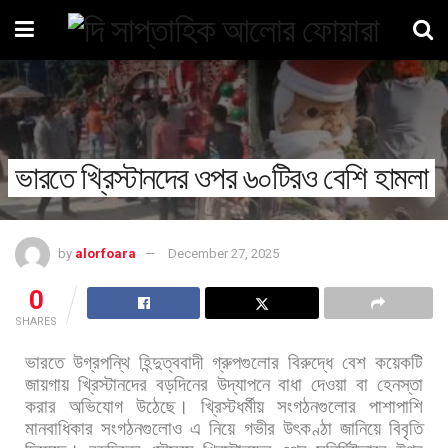
ভারতে খ্রিস্টানদের ওপর ৬০টিরও বেশি হামলা
by
alorfoara
December 27, 2025
0
SHARES
ভারতে
উগ্রপন্থি
হিন্দুত্ববাদী
গ্রুপগুলোর
বিরুদ্ধে
বেশ
কয়েকটি
জায়গায়
খ্রিস্টানদের
বড়দিনের
উদ্
যাপনে
বাধা
দেওয়া
বা
হেনস্তা
করার
অভিযোগ
উঠেছে।
খ্রিস্টধর্মীয়
সংগঠনগুলোর
পাশাপাশি
মানবাধিকার
সংগঠনগুলোও
এ
নিয়ে
গভীর
উৎকণ্ঠা
জানিয়ে
বিবৃতি