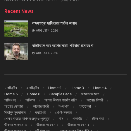
Recent News
লক্ষ্যমাত্রা ছাড়িয়েছে পাটের আবাদ
AUGUST 4, 2026
বলিউডকে আর আগের মতো ‘পরিবার’ মনে হয় না
AUGUST 4, 2026
১ করিন্থীয়
২ করিন্থীয়
Home 2
Home 3
Home 4
Home 5
Home 6
Sample Page
অজানাকে জানা
অডিও বই
অভিযান
আমরা কীভাবে প্রার্থনা করি?
আলোর দিশারী
আলোর ফোয়ারা
আলোর যাত্রী
ই-সংখ্যা
ইউহোন্না
কিতাবুল মুক্কাদ্দাস
ক্যাটাগরি
খো-ই-মহব্বত্
খোদার নাজাত আপনার জন্যও প্রস্তুত
গান
গালাতীয়
জীবন দাতা
জীবনের আহবান- ৩
জীবনের আহবান-১
জীবনের আহবান-২
জীবনের আহবান-৪
দৃষ্টি খুলে দাও
নাজাত লাভের উপায় কী?- ১