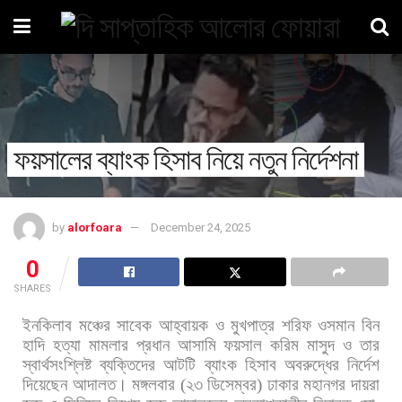
ফয়সালের ব্যাংক হিসাব নিয়ে নতুন নির্দেশনা
by
alorfoara
December 24, 2025
0
SHARES
ইনকিলাব
মঞ্চের
সাবেক
আহ্বায়ক
ও
মুখপাত্র
শরিফ
ওসমান
বিন
হাদি
হত্যা
মামলার
প্রধান
আসামি
ফয়সাল
করিম
মাসুদ
ও
তার
স্বার্থসংশ্লিষ্ট
ব্যক্তিদের
আটটি
ব্যাংক
হিসাব
অবরুদ্ধের
নির্দেশ
দিয়েছেন
আদালত। মঙ্গলবার
(
২৩
ডিসেম্বর
)
ঢাকার
মহানগর
দায়রা