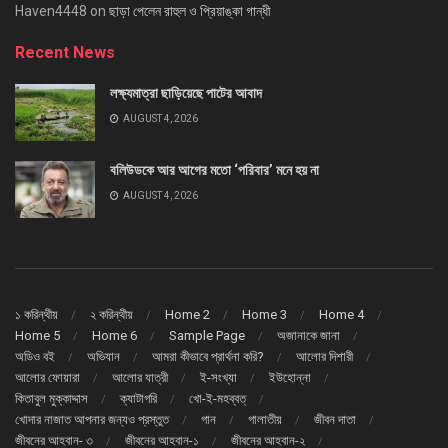
Haven4448
on
ছাড়া পেলেন রাহুল ও প্রিয়াঙ্কা গান্ধী
Recent News
লক্ষ্যমাত্রা ছাড়িয়েছে পাটের আবাদ
AUGUST 4, 2026
বলিউডকে আর আগের মতো ‘পরিবার’ মনে হয় না
AUGUST 4, 2026
১ করিন্থীয়
২ করিন্থীয়
Home 2
Home 3
Home 4
Home 5
Home 6
Sample Page
অজানাকে জানা
অডিও বই
অভিযান
আমরা কীভাবে প্রার্থনা করি?
আলোর দিশারী
আলোর ফোয়ারা
আলোর যাত্রী
ই-সংখ্যা
ইউহোন্না
কিতাবুল মুক্কাদ্দাস
ক্যাটাগরি
খো-ই-মহব্বত্
খোদার নাজাত আপনার জন্যও প্রস্তুত
গান
গালাতীয়
জীবন দাতা
জীবনের আহবান- ৩
জীবনের আহবান-১
জীবনের আহবান-২