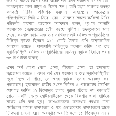
জজ
ও
সিনিয়র
বিশেষ
জজ
আদালতের
অবকাশকালীন
বিচারক
মো
.
আবদুল্লাহ
আল
মামুন
এ
নির্দেশ
দেন। হাদি
হত্যা
মামলার
তদন্ত
কর্মকর্তা
ডিবির
পরিদর্শক
ফয়সাল
আহমেদের
আবেদনের
পরিপ্রেক্ষিতে
তিনি
এ
নির্দেশ
দেন। মামলার
তদন্ত
কর্মকর্তা
ডিবির
পরিদর্শক
ফয়সাল
আহমেদ
আবেদনে
বলেন
,
প্রধান
আসামি
ফয়সালকে
গ্রেফতারের
চেষ্টা
করছে
পুলিশ।
তদন্তকালে
জানা
গেছে
,
ফয়সাল
করিম
এবং
তার
স্বার্থসংশ্লিষ্ট
ব্যক্তি
ও
প্রতিষ্ঠানের
বিভিন্ন
ব্যাংক
হিসাবে
১২৭
কোটি
টাকার
বেশি
অস্বাভাবিক
লেনদেন
হয়েছে। পাশাপাশি
অভিযুক্ত
ফয়সাল
করিম
এবং
তার
স্বার্থসংশ্লিষ্ট
ব্যক্তি
ও
প্রতিষ্ঠানের
বিভিন্ন
ব্যাংক
হিসাবে
প্রায়
৬৫
লাখ
টাকা
রয়েছে।
এসব
অর্থ
কোথা
থেকে
এলো
,
কীভাবে
এলো
—
তা
তদন্তের
প্রয়োজন
রয়েছে।
এসব
অর্থ
যেন
ফয়সাল
ও
তার
স্বার্থসংশ্লিষ্টরা
তুলে
নিতে
না
পারে
,
সে
জন্য
ব্যাংক
হিসাব
অবরুদ্ধ
করা
প্রয়োজন। ত্রয়োদশ
জাতীয়
সংসদ
নির্বাচন
ও
গণভোটের
তফশিল
ঘোষণার
পরদিন
১২
ডিসেম্বর
ঢাকার
পুরানা
পল্টনের
বক্স
–
কালভার্ট
রোডে
একটি
চলন্ত
মোটরসাইকেল
থেকে
রিকশায়
থাকা
হাদিকে
মাথায়
গুলি
করা
হয়।
আশঙ্কাজনক
অবস্থায়
প্রথমে
ঢাকা
মেডিকেল
কলেজ
হাসপাতাল
ও
পরে
এভারকেয়ার
হাসপাতালে
তাকে
চিকিৎসা
দেওয়া
হয়।
অবস্থার
অবনতি
হলে
১৫
ডিসেম্বর
এয়ার