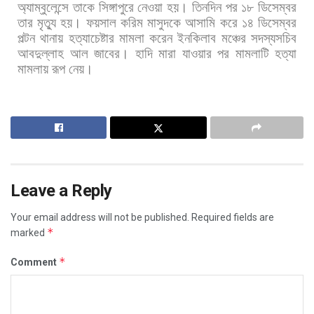
অ্যাম্বুলেন্সে
তাকে
সিঙ্গাপুরে
নেওয়া
হয়।
তিনদিন
পর
১৮
ডিসেম্বর
তার
মৃত্যু
হয়।
ফয়সাল
করিম
মাসুদকে
আসামি
করে
১৪
ডিসেম্বর
পল্টন
থানায়
হত্যাচেষ্টার
মামলা
করেন
ইনকিলাব
মঞ্চের
সদস্যসচিব
আবদুল্লাহ
আল
জাবের।
হাদি
মারা
যাওয়ার
পর
মামলাটি
হত্যা
মামলায়
রূপ
নেয়।
Leave a Reply
Your email address will not be published.
Required fields are
*
marked
*
Comment