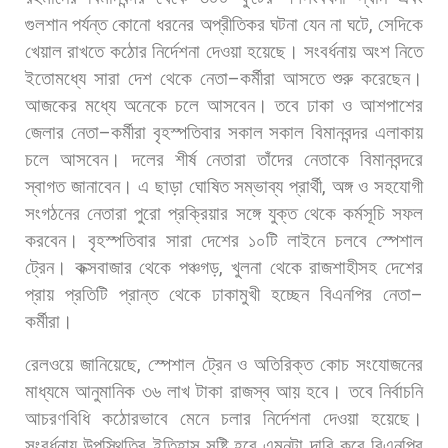
গুলশান
পর্যন্ত
কোনো
ধরনের
অপ্রীতিকর
ঘটনা
যেন
না
ঘটে
,
সেদিকে
খেয়াল
রাখতে
কঠোর
নির্দেশনা
দেওয়া
হয়েছে।
সংবর্ধনায়
অংশ
নিতে
ইতোমধ্যে
সারা
দেশ
থেকে
নেতা
–
কর্মীরা
আসতে
শুরু
করেছেন।
আজকের
মধ্যে
অনেকে
চলে
আসবেন।
তবে
ঢাকা
ও
আশপাশের
জেলার
নেতা
–
কর্মীরা
বৃহস্পতিবার
সকাল
সকাল
বিমানবন্দর
এলাকায়
চলে
আসবেন।
দলের
শীর্ষ
নেতারা
তাঁদের
নেতাকে
বিমানবন্দরে
স্বাগত
জানাবেন।
এ
ছাড়া
ঘোষিত
সম্ভাব্য
প্রার্থী
,
অঙ্গ
ও
সহযোগী
সংগঠনের
নেতারা
পুরো
প্রক্রিয়ার
সঙ্গে
যুক্ত
থেকে
কর্মসূচি
সফল
করবেন।
বৃহস্পতিবার
সারা
দেশের
১০টি
লাইনে
চলবে
স্পেশাল
ট্রেন।
কক্সবাজার
থেকে
পঞ্চগড়
,
খুলনা
থেকে
রাজশাহীসহ
দেশের
প্রায়
প্রতিটি
প্রান্ত
থেকে
ঢাকামুখী
হচ্ছেন
বিএনপির
নেতা
–
কর্মীরা।
রেলওয়ে
জানিয়েছে
,
স্পেশাল
ট্রেন
ও
অতিরিক্ত
কোচ
সংযোজনের
মাধ্যমে
আনুমানিক
৩৬
লাখ
টাকা
রাজস্ব
আয়
হবে।
তবে
নির্বাচনি
আচরণবিধি
কঠোরভাবে
মেনে
চলার
নির্দেশনা
দেওয়া
হয়েছে।
সংবর্ধনায়
উপস্থিতির
ইতিহাস
সৃষ্টি
হবে
এমনটা
দাবি
করে
বিএনপির