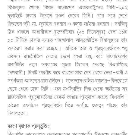
বিমানবন্দর
থেকে
বিমান
বাংলাদেশ
এয়ারলাইন্সের
বিজি
–
২০২
ফ্লাইটে
ঢাকার
উদ্দেশে
রওনা
দেবেন
তিনি।
তার
সঙ্গে
দেশে
ফিরছেন
স্ত্রী
ডা
.
জুবাইদা
রহমান
ও
কন্যা
জাইমা
রহমান।
সবকিছু
ঠিক
থাকলে
আগামীকাল
বৃহস্পতিবার
(
২৫
ডিসেম্বর
)
বেলা
১১টা
৫৫
মিনিটে
ঢাকার
হযরত
শাহজালাল
আন্তর্জাতিক
বিমানবন্দরে
তার
অবতরণ
করার
কথা
রয়েছে। এদিকে
তার
এ
প্রত্যাবর্তনকে
শুধু
একজন
রাজনৈতিক
নেতার
দেশে
ফেরা
নয়
,
বরং
বাংলাদেশের
রাজনীতির
নতুন
অধ্যায়ের
সূচনা
হিসেবে
দেখছে
বিএনপিসহ
দেশবাসী।
দিনটি
স্মরণীয়
করে
রাখতে
সারা
দেশ
থেকে
নেতা
–
কর্মী
ও
সমর্থকরা
আসছেন
রাজধানীতে।
শুভেচ্ছাসংবলিত
ব্যানার
–
বিলবোর্ডে
ছেয়ে
গেছে
ঢাকা
সিটি।
জন
উপস্থিতির
দিক
থেকে
অতীতের
সব
রাজনৈতিক
প্রত্যাবর্তনের
রেকর্ড
ভাঙার
প্রত্যাশা
করছে
বিএনপি।
তারেক
রহমানের
প্রত্যাবর্তন
ঘিরে
সর্বোচ্চ
গুরুত্ব
পাচ্ছে
তার
নিরাপত্তা।
বরণে
ব্যাপক
প্রস্তুতি
:
বিএনপির
ভারপ্রাপ্ত
চেয়ারম্যানের
প্রত্যাবর্তন
উপলক্ষে
রাজধানীর