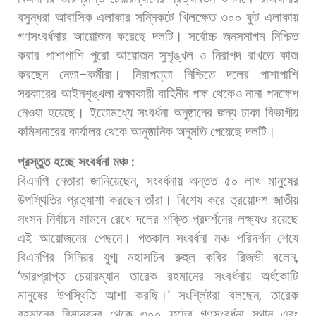
বসুন্ধরা
আবাসিক
এলাকার
সন্নিকটে
খিলক্ষেত
৩০০
ফুট
এলাকায়
গণসংবর্ধনার
আয়োজন
করেছে
দলটি।
সর্বোচ্চ
জনসমাগম
নিশ্চিত
করার
পাশাপাশি
পুরো
আয়োজন
সুশৃঙ্খল
ও
নিরাপদ
রাখতে
কাজ
করছেন
নেতা
–
কর্মীরা।
নিরাপত্তা
নিশ্চিতে
দলের
পাশাপাশি
সরকারের
আইনশৃঙ্খলা
রক্ষাকারী
বাহিনীর
পক্ষ
থেকেও
নানা
পদক্ষেপ
নেওয়া
হয়েছে।
ইতোমধ্যে
সংবর্ধনা
অনুষ্ঠানের
জন্য
ঢাকা
বিভাগীয়
কমিশনারের
কার্যালয়
থেকে
আনুষ্ঠানিক
অনুমতি
পেয়েছে
দলটি।
প্রস্তুত
হচ্ছে
সংবর্ধনা
মঞ্চ
:
বিএনপি
নেতারা
জানিয়েছেন
,
সংবর্ধনায়
অন্তত
৫০
লাখ
মানুষের
উপস্থিতির
প্রত্যাশা
করছেন
তাঁরা।
বিশেষ
করে
ত্রয়োদশ
জাতীয়
সংসদ
নির্বাচন
সামনে
রেখে
দলের
শক্তি
প্রদর্শনের
লক্ষ্যও
রয়েছে
এই
আয়োজনের
পেছনে।
গতকাল
সংবর্ধনা
মঞ্চ
পরিদর্শন
শেষে
বিএনপির
সিনিয়র
যুগ্ম
মহাসচিব
রুহুল
কবির
রিজভী
বলেন
,
‘
ভারপ্রাপ্ত
চেয়ারম্যান
তারেক
রহমানের
সংবর্ধনায়
অর্ধকোটি
মানুষের
উপস্থিতি
আশা
করছি।
’
সংশ্লিষ্টরা
বলছেন
,
তারেক
রহমানের
বিমানবন্দর
থেকে
৩০০
ফুটের
গণসংবর্ধনা
স্থান
এবং