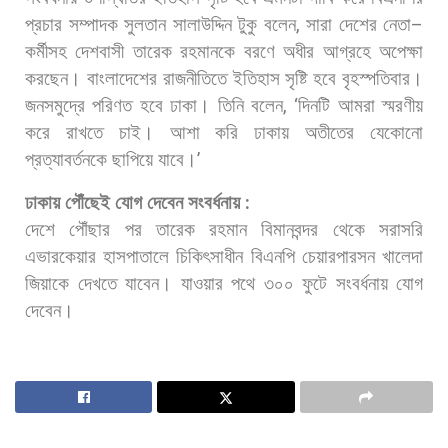
প্রচার
সম্পাদক
সুলতান
সালাউদ্দিন
টুকু
বলেন
,
সারা
দেশের
নেতা
–
কর্মীসহ
দেশবাসী
তারেক
রহমানকে
বরণে
অধীর
আগ্রহে
অপেক্ষা
করছেন।
বাংলাদেশের
রাজনীতিতে
ইতিহাস
সৃষ্টি
হবে
বৃহস্পতিবার।
জনসমুদ্রে
পরিণত
হবে
ঢাকা।
তিনি
বলেন
, ‘
দিনটি
আমরা
স্মরণীয়
করে
রাখতে
চাই।
আশা
করি
ঢাকায়
অতীতের
যেকোনো
প্রত্যাবর্তনকে
ছাপিয়ে
যাবে।
’
ঢাকায়
পৌঁছেই
যোগ
দেবেন
সংবর্ধনায়
:
দেশে
পৌঁছার
পর
তারেক
রহমান
বিমানবন্দর
থেকে
সরাসরি
এভারকেয়ার
হাসপাতালে
চিকিৎসাধীন
বিএনপি
চেয়ারপারসন
খালেদা
জিয়াকে
দেখতে
যাবেন।
যাওয়ার
পথে
৩০০
ফুটে
সংবর্ধনায়
যোগ
দেবেন।