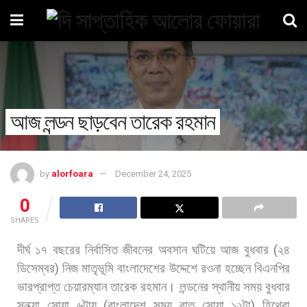
আজ লন্ডন ছাড়বেন তারেক রহমান
by
alorfoara
December 24, 2025
0
SHARES
দীর্ঘ
১৭
বছরের
নির্বাসিত
জীবনের
অবসান
ঘটিয়ে
আজ
বুধবার
(
২৪
ডিসেম্বর
)
নিজ
মাতৃভূমি
বাংলাদেশের
উদ্দেশে
রওনা
হচ্ছেন
বিএনপির
ভারপ্রাপ্ত
চেয়ারম্যান
তারেক
রহমান।
লন্ডনের
স্থানীয়
সময়
বুধবার
সন্ধ্যা
সোয়া
৬টায়
(
বাংলাদেশ
সময়
রাত
সোয়া
১২টা
)
হিথ্রো