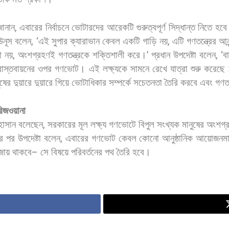
জানান
,
এবারের
নির্বাচনে
ভোটারদের
আরেকটি
গুরুত্বপূর্ণ
সিদ্ধান্ত
নিতে
হবে
উনূস
বলেন
, ‘
এই
সুপার
ক্যারাভান
কেবল
একটি
গাড়ি
নয়
,
এটি
গণতন্ত্রের
আনন
া
নয়
,
অংশগ্রহণই
গণতন্ত্রকে
শক্তিশালী
করে।
’
প্রধান
উপদেষ্টা
বলেন
, ‘
ব
বাস্তবায়নের
ওপর
গণভোট।
এই
লক্ষ্যকে
সামনে
রেখে
যাত্রা
শুরু
করেছে
ুষের
দুয়ারে
দুয়ারে
গিয়ে
ভোটাধিকার
সম্পর্কে
সচেতনতা
তৈরি
করবে
এবং
গণতন
রিজওয়ানা
হাসান
বলেছেন
,
সরকারের
মূল
লক্ষ্য
গণভোটে
বিপুল
সংখ্যক
মানুষের
অংশগ্
র
পর
উপদেষ্টা
বলেন
,
এবারের
গণভোট
কেবল
কোনো
আনুষ্ঠানিক
আয়োজনমা
জায়
থাকবে
–
সে
বিষয়ে
পরিবর্তনের
পথ
তৈরি
হবে।