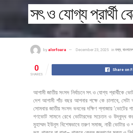
সৎ ও যোগ্য প্রার্থী 
by
alorfoara
December 23, 2025
in
তথ্য
,
বাংলাদে
0
Share on 
SHARES
আগামী
জাতীয়
সংসদ
নির্বাচনে
সৎ
ও
যোগ্য
প্রার্থীকে
ভো
দেশ
আগামী
পাঁচ
বছর
আপনার
পক্ষে
কে
চালাবে
,
সেটা
সোমবার
জাতীয়
সংসদ
ভবনের
দক্ষিণ
প্লাজায়
‘
ভোটের
গ
গণভোট
সামনে
রেখে
ভোটারদের
সচেতন
ও
উদ্বুদ্ধ
ক
মুহাম্মদ
ইউনূস
বিশেষভাবে
তরুণ
সমাজ
,
নারী
ভোটার
ও
ভয়
,
থাকবে
না
বাধা
–
থাকবে
কেবল
জনগণের
মুক্ত
ও
নির