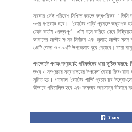
সরকার
সেই
পরিবেশ
নিশ্চিত
করতে
বদ্ধপরিকর।
’
তিনি
ওপর
গণভোট
হবে।
‘
ভোটের
গাড়ি
’
প্রসঙ্গে
অধ্যাপক
ই
ভোট
কতটা
গুরুত্বপূর্ণ।
এটা
মনে
করিয়ে
দেবে
নিষ্ক্রিয়ত
আমাদের
জাতীয়
সংসদ
নির্বাচন
এবং
জুলাই
জাতীয়
সনদ
৬৪টি
জেলা
ও
৩০০টি
উপজেলায়
ঘুরে
বেড়াবে।
তারা
মান
গণভোটে
গণঅংশগ্রহণই
পরিবর্তনের
ধারা
সূচিত
করবে
:
তথ্য
ও
সম্প্রচার
মন্ত্রণালয়ের
উপদেষ্টা
সৈয়দা
রিজওয়ানা
সূচিত
হয়।
গতকাল
‘
ভোটের
গাড়ি
’
প্রচারণার
উদ্বোধনে
কীভাবে
পরিচালিত
হবে
এবং
ক্ষমতার
ভারসাম্য
কীভাবে
ব
Share