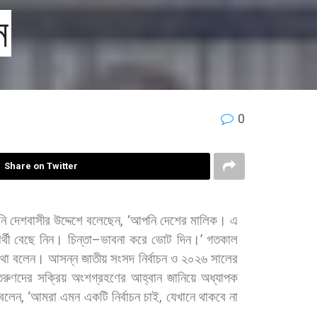
ন
0
Share on Twitter
নি
দেশবাসীর
উদ্দেশে
বলেছেন
, ‘
আপনি
দেশের
মালিক।
এ
র্থী
বেছে
নিন।
চিন্তা
–
ভাবনা
করে
ভোট
দিন।
’
গতকাল
থা
বলেন।
আসন্ন
জাতীয়
সংসদ
নির্বাচন
ও
২০২৬
সালের
তরুণদের
সক্রিয়
অংশগ্রহণের
আহ্বান
জানিয়ে
অধ্যাপক
বলেন
, ‘
আমরা
এমন
একটি
নির্বাচন
চাই
,
যেখানে
থাকবে
না