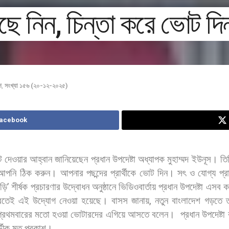
বেছে নিন, চিন্তা করে ভোট দি
শ
,
সংখ্যা ১৫৬ (২০-১২-২০২৫)
Facebook
ট
দেওয়ার
আহ্বান
জানিয়েছেন
প্রধান
উপদেষ্টা
অধ্যাপক
মুহাম্মদ
ইউনূস।
তি
আপনি
ঠিক
করুন।
আপনার
পছন্দের
প্রার্থীকে
ভোট
দিন।
সৎ
ও
যোগ্য
প্রা
াড়ি
’
শীর্ষক
প্রচারণার
উদ্বোধন
অনুষ্ঠানে
ভিডিওবার্তায়
প্রধান
উপদেষ্টা
এসব
ক
রতেই
এই
উদ্যোগ
নেওয়া
হয়েছে। বাসস
জানায়
,
নতুন
বাংলাদেশ
গড়তে
প্রথমবারের
মতো
হওয়া
ভোটারদের
এগিয়ে
আসতে
বলেন।
প্রধান
উপদেষ্টা
্ভীক
মত
প্রকাশ।