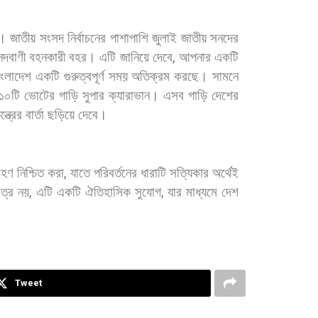
।
জাতীয়
সংসদ
নির্বাচনের
পাশাপাশি
জুলাই
জাতীয়
সনদের
্দবাণী
বহনকারী
বহর।
এটি
জানিয়ে
দেবে
,
আপনার
একটি
াংলাদেশ
একটি
গুরুত্বপূর্ণ
সময়
অতিক্রম
করছে।
সামনে
১০টি
ভোটের
গাড়ি
সুপার
ক্যারাভান।
এসব
গাড়ি
দেশের
্ত্রের
বার্তা
ছড়িয়ে
দেবে।
রহণ
নিশ্চিত
করা
,
যাতে
পরিবর্তনের
ধারাটি
সত্যিকার
অর্থেই
ত্র
নয়
,
এটি
একটি
ঐতিহাসিক
সুযোগ
,
যার
মাধ্যমে
দেশ
Tweet