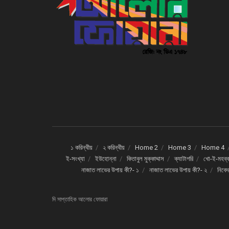
১ করিন্থীয়
২ করিন্থীয়
Home 2
Home 3
Home 4
ই-সংখ্যা
ইউহোন্না
কিতাবুল মুক্কাদ্দাস
ক্যাটাগরি
খো-ই-মহব্ব
নাজাত লাভের উপায় কী?- ১
নাজাত লাভের উপায় কী?- ২
নিবে
দি সাপ্তাহিক আলোর ফোয়ারা