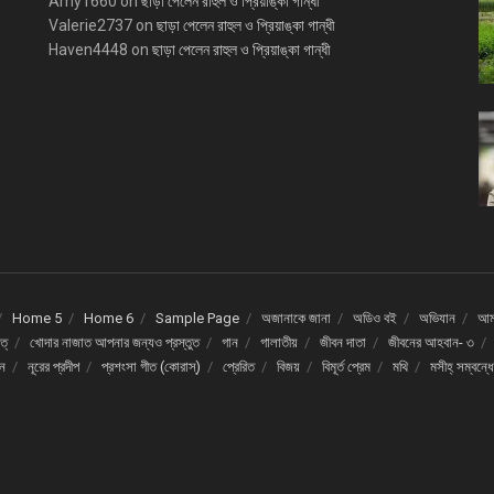
Amy1660
on
ছাড়া পেলেন রাহুল ও প্রিয়াঙ্কা গান্ধী
Valerie2737
on
ছাড়া পেলেন রাহুল ও প্রিয়াঙ্কা গান্ধী
Haven4448
on
ছাড়া পেলেন রাহুল ও প্রিয়াঙ্কা গান্ধী
Home 5
Home 6
Sample Page
অজানাকে জানা
অডিও বই
অভিযান
আমর
ত্
খোদার নাজাত আপনার জন্যও প্রস্তুত
গান
গালাতীয়
জীবন দাতা
জীবনের আহবান- ৩
দন
নূরের প্রদীপ
প্রশংসা গীত (কোরাস্)
প্রেরিত
বিজয়
বিমূর্ত প্রেম
মথি
মসীহ্ সম্বন্ধ