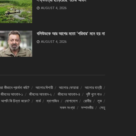
লক্ষ্যমাত্রা ছাড়িয়েছে পাটের আবাদ
AUGUST 4, 2026
বলিউডকে আর আগের মতো ‘পরিবার’ মনে হয় না
AUGUST 4, 2026
া কীভাবে প্রার্থনা করি?
আলোর দিশারী
আলোর ফোয়ারা
আলোর যাত্রী
জীবনের আহবান-১
জীবনের আহবান-২
জীবনের আহবান-৪
দৃষ্টি খুলে দাও
ে আপনি কি চিন্তা করেন?
মার্ক
ম্যাগাজিন
যোগাযোগ
রোমীয়
লূক
সকল সংখ্যা
সম্পাদকীয়
সেতু