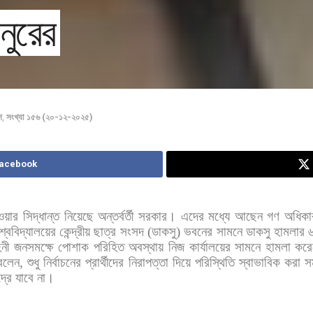
 নুরের
শ
,
সংখ্যা ১৫৬ (২০-১২-২০২৫)
Facebook
ওয়ার
সিদ্ধান্ত
নিয়েছে
অন্তর্বর্তী
সরকার।
এদের
মধ্যে
আছেন
গণ
অধিকা
শ্ববিদ্যালয়ের
কেন্দ্রীয়
ছাত্র
সংসদ
(
ডাকসু
)
ভবনের
সামনে
ডাকসু
হামলার
িনী
জনসমক্ষে
পোশাক
পরিহিত
অবস্থায়
নিজ
কার্যালয়ের
সামনে
হামলা
করে
বলেন
,
শুধু
নির্বাচনের
প্রার্থীদের
নিরাপত্তা
দিয়ে
পরিস্থিতি
স্বাভাবিক
করা
স
দ্রে
যাবে
না।