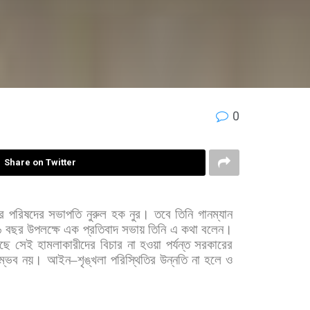
0
Share on Twitter
র
পরিষদের
সভাপতি
নুরুল
হক
নুর।
তবে
তিনি
গানম্যান
৬
বছর
উপলক্ষে
এক
প্রতিবাদ
সভায়
তিনি
এ
কথা
বলেন।
ছে
সেই
হামলাকারীদের
বিচার
না
হওয়া
পর্যন্ত
সরকারের
ম্ভব
নয়।
আইন
–
শৃঙ্খলা
পরিস্থিতির
উন্নতি
না
হলে
ও