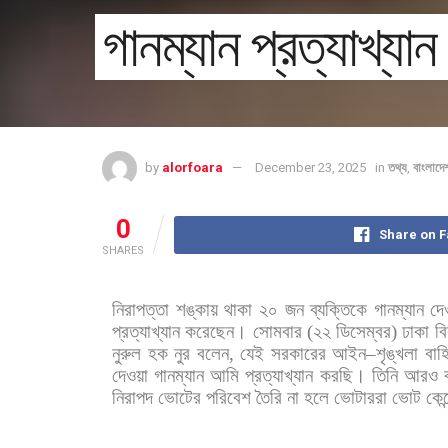
গানম্যান প্রত্যাখ্যান
by
alorfoara
December 23, 2025
in
তথ্য
,
বাংলাদে
0
Share on 
SHARES
নিরাপত্তা
শঙ্কায়
থাকা
২০
জন
ব্যক্তিকে
গানম্যান
দে
প্রত্যাখ্যান
করেছেন।
সোমবার
(
২২
ডিসেম্বর
)
ঢাকা
বি
নুরুল
হক
নুর
বলেন
,
যেই
সরকারের
আইন
–
শৃঙ্খলা
বাহ
দেওয়া
গানম্যান
আমি
প্রত্যাখ্যান
করছি। তিনি
আরও
নিরাপদ
ভোটের
পরিবেশ
তৈরি
না
হলে
ভোটাররা
ভোট
কেন্