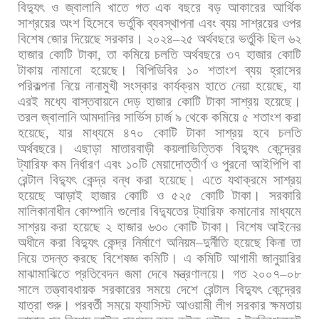
বিদ্যুৎ
ও
জ্বালানি
খাতে
গত
এক
বছরে
বড়
আকারের
আর্থিক
সাশ্রয়ের
অংশ
হিসেবে
ভর্তুকি
ব্যবস্থাপনা
এবং
ব্যয়
সাশ্রয়ের
ওপর
বিশেষ
জোর
দিয়েছে
সরকার।
২০২৪
–
২৫
অর্থবছরে
ভর্তুকি
ছিল
৬২
হাজার
কোটি
টাকা
,
তা
কমিয়ে
চলতি
অর্থবছরে
৩৭
হাজার
কোটি
টাকায়
নামানো
হয়েছে।
বিপিডিবির
১০
শতাংশ
ব্যয়
হ্রাসের
পরিকল্পনা
নিয়ে
নানামুখী
সংস্কার
কার্যক্রম
হাতে
নেয়া
হয়েছে
,
যা
এরই
মধ্যে
বাস্তবায়নে
দেড়
হাজার
কোটি
টাকা
সাশ্রয়
হয়েছে।
তরল
জ্বালানি
আমদানির
সার্ভিস
চার্জ
৯
থেকে
কমিয়ে
৫
শতাংশ
করা
হয়েছে
,
যার
মাধ্যমে
৪৭০
কোটি
টাকা
সাশ্রয়
হবে
চলতি
অর্থবছরে।
এছাড়া
মাতারবাড়ী
কয়লাভিত্তিক
বিদ্যুৎ
কেন্দ্রের
ট্যারিফ
কম
নির্ধারণ
এবং
১০টি
মেয়াদোত্তীর্ণ
ও
পুরনো
আইপিপি
বা
রেন্টাল
বিদ্যুৎ
কেন্দ্র
বন্ধ
করা
হয়েছে।
এতে
যথাক্রমে
সাশ্রয়
হয়েছে
আড়াই
হাজার
কোটি
ও
৫২৫
কোটি
টাকা।
সরকারি
মালিকানাধীন
কোম্পানি
গুলোর
বিদ্যুতের
ট্যারিফ
কমানোর
মাধ্যমে
সাশ্রয়
করা
হয়েছে
২
হাজার
৬৩০
কোটি
টাকা।
বিশেষ
আইনের
অধীনে
করা
বিদ্যুৎ
কেন্দ্র
নির্মাণে
অনিয়ম
–
দুর্নীতি
হয়েছে
কিনা
তা
নিয়ে
তদন্ত
করছে
বিশেষজ্ঞ
কমিটি।
এ
কমিটি
আগামী
জানুয়ারির
মাঝামাঝিতে
প্রতিবেদন
জমা
দেবে
মন্ত্রণালয়ে।
গত
২০০৭
–
০৮
সালে
তত্ত্বাবধায়ক
সরকারের
সময়ে
দেশে
রেন্টাল
বিদ্যুৎ
কেন্দ্রের
যাত্রা
শুরু।
পরবর্তী
সময়ে
ফ্যাসিস্ট
আওয়ামী
লীগ
সরকার
ক্ষমতায়