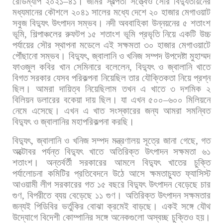
রোডম্যাপ
২০২১
–
৪১।
জমির
স্বল্পতা
সত্ত্বেও
সৌর
বিদ্যুতায়নের
মধ্যমানের
কৌশলে
২০৪১
সালের
মধ্যে
দেশে
২০
হাজার
মেগাওয়াট
সবুজ
বিদ্যুৎ
উৎপাদন
সম্ভব।
নদী
অববাহিকা
উন্নয়নের
৫
শতাংশ
ভূমি
,
শিল্পাঞ্চলের
রুফটপ
১৫
শতাংশ
ভূমি
প্রভৃতি
নিয়ে
একটি
উচ্চ
পর্যায়ের
সৌর
স্থাপনা
মডেলে
এই
সক্ষমতা
৩০
হাজার
মেগাওয়াটে
পৌঁছানো
সম্ভব। বিদ্যুৎ
,
জ্বালানি
ও
খনিজ
সম্পদ
উপদেষ্টা
মুহাম্মদ
ফাওজুল
কবির
খান
সেমিনারে
বলেলেন
,
বিদ্যুৎ
ও
জ্বালানি
খাতে
বিগত
সরকার
যেসব
পরিকল্পনা
নিয়েছিল
তার
যৌক্তিকতা
নিয়ে
প্রশ্ন
ছিল।
আমরা
দায়িত্ব
নিয়েছিলাম
তখন
এ
খাতে
৩
দশমিক
২
বিলিয়ন
ডলারের
বকেয়া
দায়
ছিল।
যা
এখন
৫০০
–
৬০০
মিলিয়নে
নেমে
এসেছে।
এখন
এ
খাত
সংস্কারের
জন্য
আমরা
সমন্বিত
বিদ্যুৎ
ও
জ্বালানির
মহাপরিকল্পনা
করছি।
বিদ্যুৎ
,
জ্বালানি
ও
খনিজ
সম্পদ
মন্ত্রণালয়
সূত্রে
জানা
গেছে
,
গত
অক্টোবর
পর্যন্ত
বিদ্যুৎ
খাতে
অতিরিক্ত
উৎপাদন
সক্ষমতা
৬১
শতাংশ।
অন্তর্বর্তী
সরকারের
আমলে
বিদ্যুৎ
খাতের
চুক্তি
পর্যালোচনা
কমিটির
প্রতিবেদনে
উঠে
আসে
ক্ষমতাচ্যুত
ফ্যাসিস্ট
আওয়ামী
লীগ
সরকারের
গত
১৫
বছরে
বিদ্যুৎ
উৎপাদন
বেড়েছে
চার
গুণ
,
বিপরীতে
ব্যয়
বেড়েছে
১১
গুণ।
অতিরিক্ত
উৎপাদন
সক্ষমতার
জন্যই
পিডিবির
ভর্তুকির
বোঝা
ক্রমেই
বাড়ছে।
একই
সঙ্গে
যৌথ
উদ্যোগে
বিদেশী
কোম্পানির
সঙ্গে
অনেকগুলো
অস্বচ্ছ
চুক্তিও
হয়।