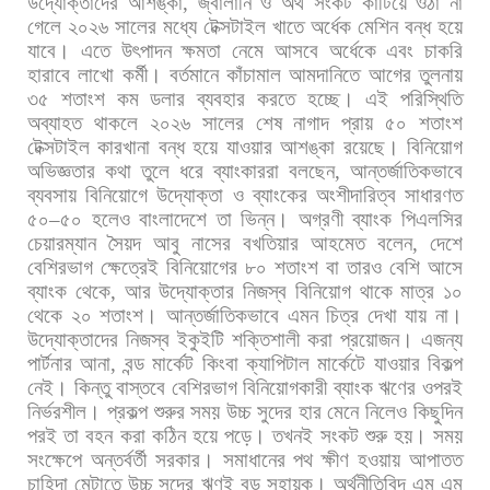
উদ্যোক্তাদের
আশঙ্কা
,
জ্বালানি
ও
অর্থ
সংকট
কাটিয়ে
ওঠা
না
গেলে
২০২৬
সালের
মধ্যে
টেক্সটাইল
খাতে
অর্ধেক
মেশিন
বন্ধ
হয়ে
যাবে।
এতে
উৎপাদন
ক্ষমতা
নেমে
আসবে
অর্ধেকে
এবং
চাকরি
হারাবে
লাখো
কর্মী।
বর্তমানে
কাঁচামাল
আমদানিতে
আগের
তুলনায়
৩৫
শতাংশ
কম
ডলার
ব্যবহার
করতে
হচ্ছে।
এই
পরিস্থিতি
অব্যাহত
থাকলে
২০২৬
সালের
শেষ
নাগাদ
প্রায়
৫০
শতাংশ
টেক্সটাইল
কারখানা
বন্ধ
হয়ে
যাওয়ার
আশঙ্কা
রয়েছে। বিনিয়োগ
অভিজ্ঞতার
কথা
তুলে
ধরে
ব্যাংকাররা
বলছেন
,
আন্তর্জাতিকভাবে
ব্যবসায়
বিনিয়োগে
উদ্যোক্তা
ও
ব্যাংকের
অংশীদারিত্ব
সাধারণত
৫০
–
৫০
হলেও
বাংলাদেশে
তা
ভিন্ন।
অগ্রণী
ব্যাংক
পিএলসির
চেয়ারম্যান
সৈয়দ
আবু
নাসের
বখতিয়ার
আহমেত
বলেন
,
দেশে
বেশিরভাগ
ক্ষেত্রেই
বিনিয়োগের
৮০
শতাংশ
বা
তারও
বেশি
আসে
ব্যাংক
থেকে
,
আর
উদ্যোক্তার
নিজস্ব
বিনিয়োগ
থাকে
মাত্র
১০
থেকে
২০
শতাংশ।
আন্তর্জাতিকভাবে
এমন
চিত্র
দেখা
যায়
না।
উদ্যোক্তাদের
নিজস্ব
ইকুইটি
শক্তিশালী
করা
প্রয়োজন।
এজন্য
পার্টনার
আনা
,
বন্ড
মার্কেট
কিংবা
ক্যাপিটাল
মার্কেটে
যাওয়ার
বিকল্প
নেই।
কিন্তু
বাস্তবে
বেশিরভাগ
বিনিয়োগকারী
ব্যাংক
ঋণের
ওপরই
নির্ভরশীল।
প্রকল্প
শুরুর
সময়
উচ্চ
সুদের
হার
মেনে
নিলেও
কিছুদিন
পরই
তা
বহন
করা
কঠিন
হয়ে
পড়ে।
তখনই
সংকট
শুরু
হয়। সময়
সংক্ষেপে
অন্তর্বর্তী
সরকার।
সমাধানের
পথ
ক্ষীণ
হওয়ায়
আপাতত
চাহিদা
মেটাতে
উচ্চ
সুদের
ঋণই
বড়
সহায়ক।
অর্থনীতিবিদ
এম
এম