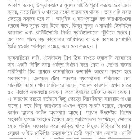
আকাশ
বলেন
,
উদ্যোক্তাদের
মূলধন
ঘাটতি
পূরণ
করতে
হবে
এমন
ব্যয়ে
,
যাতে
রিটার্ন
ও
খরচের
মধ্যে
ভারসাম্য
থাকে।
তবে
এটি
সবার
ক্ষেত্রে
সম্ভব
হবে
না।
আধুনিক
ও
কমপ্লায়েন্ট
বড়
কারখানাগুলো
হয়তো
উচ্চ
সুদের
হার
টিকে
যাবে
,
কিন্তু
ক্ষুদ্র
ও
মাঝারি
টেক্সটাইল
কারখানা
এবং
আউটসোর্সিং
নির্ভর
প্রতিষ্ঠানগুলো
ঝুঁকিতে
পড়বে।
এর
ফলে
খাতে
বড়
কারখানার
আধিপত্য
বা
এক
ধরনের
মনোপলি
তৈরি
হওয়ার
আশঙ্কা
রয়েছে
বলে
মনে
করছেন
।
ব্যবসায়ীদের
দাবি
,
টেক্সটাইল
শিল্প
ঠিক
রাখতে
জ্বালানি
সরবরাহে
দাম
একটি
নির্দিষ্ট
সময়
পর্যন্ত
নির্ধারণ
করে
দেয়া
ও
দেশের
বাজার
পরিস্থিতি
ঠিক
রাখতে
আমদানিতে
কড়াকড়ি
আরোপ
করতে
হবে
সরকারকে।
এনজেড
টেক্স
গ্রুপের
ব্যবস্থাপনা
পরিচালক
মো
.
সালেউদ
জামান
খান
সেমিনারে
বলেন
,
অনেক
কারখানা
এখন
মাত্র
৫০
শতাংশ
সক্ষমতায়
চলছে।
ফলে
গ্যাসের
চাহিদাও
কমে
গেছে।
এ
কারণেই
হয়তো
বর্তমানে
কিছু
ক্ষেত্রে
নিরবচ্ছিন্ন
সরবরাহ
পাওয়া
যাচ্ছে।
তবে
কিছু
কারখানায়
এখনও
গ্যাস
সংকট
রয়েছে
,
যেগুলো
কার্যত
আন্ডার
–
ডাউন
অবস্থায়
আছে। প্রধান
উপদেষ্টার
বিশেষ
সহকারী
ফয়েজ
আহমদ
তৈয়্যব
এক
প্রতিবেদনে
লেখেছেন
,
সোলার
হোম
পলিসি
সংস্কার
করে
ব্যক্তি
খাতে
বিদ্যুৎ
বিক্রির
বৈধতা।
স্রেডা
ও
ইউএনডিপির
তত্ত্বাবধানে
তৈরি
‘
ন্যাশনাল
সোলার
এনার্জি