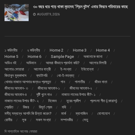
৩০ বছর ধরে পড়ে থাকা মৃতদেহ ‘গ্রিন বুটস’ এবার ফিরবে পরিবারের কাছে
AUGUST 9, 2026
১ করিন্থীয়
২ করিন্থীয়
Home 2
Home 3
Home 4
Home 5
Home 6
Sample Page
অজানাকে জানা
অডিও বই
অভিযান
আমরা কীভাবে প্রার্থনা করি?
আলোর দিশারী
আলোর ফোয়ারা
আলোর যাত্রী
ই-সংখ্যা
ইউহোন্না
কিতাবুল মুক্কাদ্দাস
ক্যাটাগরি
খো-ই-মহব্বত্
খোদার নাজাত আপনার জন্যও প্রস্তুত
গান
গালাতীয়
জীবন দাতা
জীবনের আহবান- ৩
জীবনের আহবান-১
জীবনের আহবান-২
জীবনের আহবান-৪
দৃষ্টি খুলে দাও
নাজাত লাভের উপায় কী?- ১
নাজাত লাভের উপায় কী?- ২
নিবেদন
নূরের প্রদীপ
প্রশংসা গীত (কোরাস্)
প্রেরিত
বিজয়
বিমূর্ত প্রেম
মথি
মসীহ্ সম্বন্ধে আপনি কি চিন্তা করেন?
মার্ক
ম্যাগাজিন
যোগাযোগ
রোমীয়
লূক
সকল সংখ্যা
সম্পাদকীয়
সেতু
দি সাপ্তাহিক আলোর ফোয়ারা