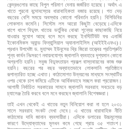
কেন্দ্রগুলোর
কাছে
বিপুল
পরিমাণ
দেনায়
জর্জরিত
হয়েছে।
অর্থাৎ
এ
খাতে
পুরনো
বন্দোবস্তের
ধারাবাহিকতা
বজায়
রয়েছে।
গত
দেড়
বছরের
বেশি
সময়ে
অবস্থার
কোনো
পরিবর্তন
হয়নি।
বিপিডিবির
লোকসান
কমেনি।
সিস্টেম
লস
আরো
কিছুটা
বেড়েছে।এদিকে
ধাপে
ধাপে
বিদ্যুৎ
খাতের
ভর্তুকির
বোঝা
শূন্যের
কাছাকাছি
নিয়ে
যাওয়ার
সুযোগ
আছে
বলে
মনে
করছে
ইনস্টিটিউট
ফর
এনার্জি
ইকোনমিকস
অ্যান্ড
ফিন্যান্সিয়াল
অ্যানালাইসিস
(
আইইইএফএ
)
।
প্রধান
উপদেষ্টা
ড
.
মুহাম্মদ
ইউনূসের
থ্রি
জিরো
তত্ত্বের
প্রতিশ্রুতি
শূন্য
কার্বন
নিঃসরণে
নবায়নযোগ্য
জ্বালানি
ব্যবহারে
দৃশ্যমান
কোনো
অগ্রগতি
হয়নি।
সবুজ
বিদ্যুৎতায়ন
প্রকল্প
বাস্তবায়নের
কাজ
শুরু
হয়নি।
বছরের
পর
বছর
অব্যাহতভাবে
লোকসানি
প্রতিষ্ঠানে
রূপান্তরিত
হচ্ছে
এখাত।
কাঠামোগত
উন্নয়নের
মাধ্যমে
সংস্থাটির
ওপর
থেকে
চাপ
কমিয়ে
এটিকে
আর্থিকভাবে
সচ্ছল
করা
প্রয়োজন।
আগামী
নির্বাচিত
সরকারের
সামনে
জ্বালানি
সরবরাহ
সবচেয়ে
বড়
চ্যালেঞ্জ
তৈরি
করবে
বলে
মনে
করছেন
জ্বালানি
বিশেষজ্ঞরা।
তাই
এখন
থেকেই
এ
খাতের
নতুন
বিনিয়োগ
করা
না
হলে
২০৩১
সালে
সরবরাহ
সংকট
দেখা
দেবে।
এ
খাতের
ধারাবাহিক
নীতি
কাঠামোর
দাবি
জানান
ব্যবসায়ীরা। এদিকে
ডলারের
উচ্চমূল্যের
কারণে
উদ্যোক্তাদের
মূলধন
কমে
গেছে
প্রায়
৩৫
শতাংশ।