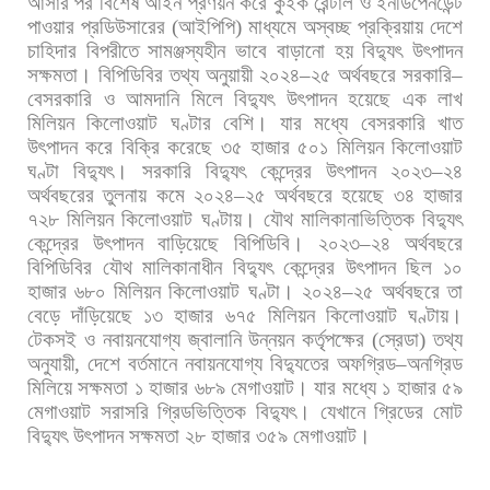
আসার
পর
বিশেষ
আইন
প্রণয়ন
করে
কুইক
রেন্টাল
ও
ইনডিপেনডেন্ট
পাওয়ার
প্রডিউসারের
(
আইপিপি
)
মাধ্যমে
অস্বচ্ছ
প্রক্রিয়ায়
দেশে
চাহিদার
বিপরীতে
সামঞ্জস্যহীন
ভাবে
বাড়ানো
হয়
বিদ্যুৎ
উৎপাদন
সক্ষমতা।
বিপিডিবির
তথ্য
অনুয়ায়ী
২০২৪
–
২৫
অর্থবছরে
সরকারি
–
বেসরকারি
ও
আমদানি
মিলে
বিদ্যুৎ
উৎপাদন
হয়েছে
এক
লাখ
মিলিয়ন
কিলোওয়াট
ঘণ্টার
বেশি।
যার
মধ্যে
বেসরকারি
খাত
উৎপাদন
করে
বিক্রি
করেছে
৩৫
হাজার
৫০১
মিলিয়ন
কিলোওয়াট
ঘণ্টা
বিদ্যুৎ।
সরকারি
বিদ্যুৎ
কেন্দ্রের
উৎপাদন
২০২৩
–
২৪
অর্থবছরের
তুলনায়
কমে
২০২৪
–
২৫
অর্থবছরে
হয়েছে
৩৪
হাজার
৭২৮
মিলিয়ন
কিলোওয়াট
ঘণ্টায়।
যৌথ
মালিকানাভিত্তিক
বিদ্যুৎ
কেন্দ্রের
উৎপাদন
বাড়িয়েছে
বিপিডিবি।
২০২৩
–
২৪
অর্থবছরে
বিপিডিবির
যৌথ
মালিকানাধীন
বিদ্যুৎ
কেন্দ্রের
উৎপাদন
ছিল
১০
হাজার
৬৮০
মিলিয়ন
কিলোওয়াট
ঘণ্টা।
২০২৪
–
২৫
অর্থবছরে
তা
বেড়ে
দাঁড়িয়েছে
১৩
হাজার
৬৭৫
মিলিয়ন
কিলোওয়াট
ঘণ্টায়।
টেকসই
ও
নবায়নযোগ্য
জ্বালানি
উন্নয়ন
কর্তৃপক্ষের
(
স্রেডা
)
তথ্য
অনুযায়ী
,
দেশে
বর্তমানে
নবায়নযোগ্য
বিদ্যুতের
অফগ্রিড
–
অনগ্রিড
মিলিয়ে
সক্ষমতা
১
হাজার
৬৮৯
মেগাওয়াট।
যার
মধ্যে
১
হাজার
৫৯
মেগাওয়াট
সরাসরি
গ্রিডভিত্তিক
বিদ্যুৎ।
যেখানে
গ্রিডের
মোট
বিদ্যুৎ
উৎপাদন
সক্ষমতা
২৮
হাজার
৩৫৯
মেগাওয়াট।