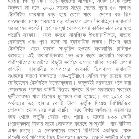
হাজার
দক্ষ
শ্রমিক।
উদ্যোক্তাদের
আশঙ্কা
,
সংকট
থেকে
দ্রুত
উত্তরণ
না
হলে
২০২৬
সালের
মধ্যে
দেশের
প্রায়
৫০
শতাংশ
টেক্সটাইল
কারখানা
বন্ধ
হয়ে
যেতে
পারে।
দেশের
বড়
শিল্প
খাতগুলোর
মধ্যে
সবচেয়ে
বড়
অভিযোগ
এখন
নিরবচ্ছিন্ন
জ্বালানি
সরবরাহের
সংকট।
এই
সমস্যা
থেকে
এখনো
কার্যকরভাবে
বের
হতে
পারেনি
সরকার।
ফলে
কমছে
সামগ্রিক
উৎপাদনশীলতা
,
বাড়ছে
বেকারত্ব
এবং
পূরণ
হচ্ছে
না
ব্যবসায়িক
লক্ষ্য।
বিশেষ
করে
টেক্সটাইল
খাতে
ব্যবসা
সংকুচিত
হওয়ায়
জ্বালানির
চাহিদাও
কমেছে।
এই
ধারাবাহিকতায়
গেল
এক
বছরে
জ্বালানি
সরবরাহ
পরিস্থিতিতে
খাতটিতে
কিছুটা
স্বস্তি
এলেও
সার্বিক
সংকট
এখনো
কাটেনি।
রাজধানীর
আশপাশের
কয়েকটি
শিল্পাঞ্চলে
জ্বালানি
সংকটের
কারণে
সক্ষমতার
এক
–
তৃতীয়াংশ
মেশিন
বন্ধ
রয়েছে
বলে
জানিয়েছেন
টেক্সটাইল
উদ্যোক্তারা। অন্তর্বর্তী
সরকারের
গঠন
করা
শ্বেতপত্র
প্রণয়ন
কমিটি
বিদ্যুৎ
খাতকে
বিগত
সরকারের
সবচেয়ে
দুর্নীতিগ্রস্ত
খাত
হিসেবে
মূল্যায়ন
করা
হয়েছে।
গত
২০২৪
–
২৫
অর্থবছরে
৬২
হাজার
কোটি
টাকা
ভর্তুকি
দিয়েও
বিপিডিবিকে
লোকসান
থেকে
বের
করা
যায়নি।
বরং
বিগত
অর্থবছরে
সরকারের
কাছ
থেকে
ভর্তুকি
নেয়ার
পরও
প্রায়
৯
হাজার
৮০০
কোটি
(
প্রাক্কলন
)
টাকার
মতো
লোকসান
করেছে
সংস্থাটি।
যার
নীরিক্ষা
এখন
চলছে।
এ
লোকসানের
কারণে
বিপিডিবি
একদিকে
যেমন
বিদেশী
অর্থ
পরিশোধ
নিয়ে
টানাপড়নে
রয়েছে
,
তেমনি
স্থানীয়
বিদ্যুৎ