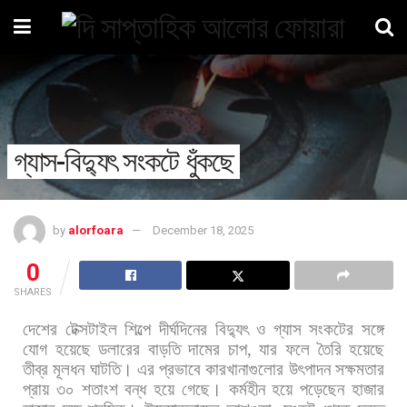
গ্যাস-বিদ্যুৎ সংকটে ধুঁকছে
by
alorfoara
December 18, 2025
0
SHARES
দেশের
টেক্সটাইল
শিল্পে
দীর্ঘদিনের
বিদ্যুৎ
ও
গ্যাস
সংকটের
সঙ্গে
যোগ
হয়েছে
ডলারের
বাড়তি
দামের
চাপ
,
যার
ফলে
তৈরি
হয়েছে
তীব্র
মূলধন
ঘাটতি।
এর
প্রভাবে
কারখানাগুলোর
উৎপাদন
সক্ষমতার
প্রায়
৩০
শতাংশ
বন্ধ
হয়ে
গেছে।
কর্মহীন
হয়ে
পড়েছেন
হাজার