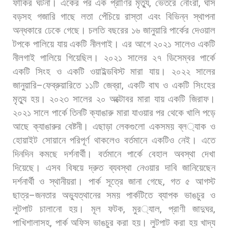
ফাঁকির
ঘটনা।
একের
পর
এক
প্রাণির
মৃত্যু
,
ভেতরে
নোংরা
,
ঘাস
বড়সহ
গজারি
গাছে
লতা
পেঁচিয়ে
রাস্তা
এবং
বিভিন্ন
স্থাপনা
অন্ধকারে
ঢেকে
গেছে। চলতি
বছরের
১৬
জানুয়ারি
পার্কের
দেওয়াল
টপকে
পালিয়ে
যায়
একটি
নীলগাই।
এর
আগে
২০২১
সালেও
একটি
নীলগাই
পালিয়ে
গিয়েছিল।
২০২১
সালের
২৭
ডিসেম্বর
পার্কে
একটি
সিংহ
ও
একটি
ওয়াইল্ডবিস্ট
মারা
যায়।
২০২২
সালের
জানুয়ারি
–
ফেব্রুয়ারিতে
১১টি
জেব্রা
,
একটি
বাঘ
ও
একটি
সিংহের
মৃত্যু
হয়।
২০২৩
সালের
২০
অক্টোবর
মারা
যায়
একটি
জিরাফ।
২০২১
সালে
পার্কে
তিনটি
ক্যাঙারু
মারা
যাওয়ার
পর
থেকে
খালি
পড়ে
আছে
ক্যাঙারুর
বেষ্টনী।
এছাড়া
লেকগুলো
একসময়
ব্ল
্যাক
ও
হোয়াইট
সোয়ানে
পরিপূর্ণ
থাকলেও
বর্তমানে
একটিও
নেই।
এতে
দিনদিন
কমছে
দর্শনার্থী।
বর্তমানে
পার্কে
বেহাল
অবস্থা
দেখা
দিয়েছে।
এসব
বিষয়ে
দ্রুত
ব্যবস্থা
নেওয়ার
দাবি
জানিয়েছেন
দর্শনার্থী
ও
স্থানীয়রা। পার্ক
সূত্রে
জানা
গেছে
,
গত
৫
আগস্ট
ছাত্র
–
জনতার
অভ্যুত্থানের
সময়
পার্কটিতে
ব্যাপক
ভাঙচুর
ও
লুটপাট
চালানো
হয়।
মূল
ফটক
,
মুর
্যাল
,
প্রাণী
জাদুঘর
,
পাখিশালাসহ
,
পার্ক
অফিস
ভাঙচুর
করা
হয়।
লুটপাট
করা
হয়
খাদ্য