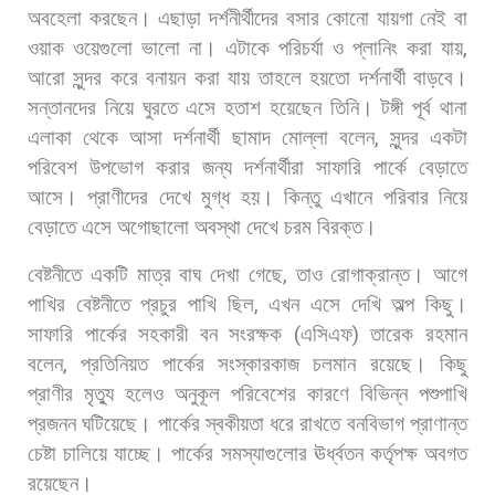
অবহেলা
করছেন।
এছাড়া
দর্শনীর্থীদের
বসার
কোনো
যায়গা
নেই
বা
ওয়াক
ওয়েগুলো
ভালো
না।
এটাকে
পরিচর্যা
ও
প্লানিং
করা
যায়
,
আরো
সুন্দর
করে
বনায়ন
করা
যায়
তাহলে
হয়তো
দর্শনার্থী
বাড়বে।
সন্তানদের
নিয়ে
ঘুরতে
এসে
হতাশ
হয়েছেন
তিনি। টঙ্গী
পূর্ব
থানা
এলাকা
থেকে
আসা
দর্শনার্থী
ছামাদ
মোল্লা
বলেন
,
সুন্দর
একটা
পরিবেশ
উপভোগ
করার
জন্য
দর্শনার্থীরা
সাফারি
পার্কে
বেড়াতে
আসে।
প্রাণীদের
দেখে
মুগ্ধ
হয়।
কিন্তু
এখানে
পরিবার
নিয়ে
বেড়াতে
এসে
অগোছালো
অবস্থা
দেখে
চরম
বিরক্ত।
বেষ্টনীতে
একটি
মাত্র
বাঘ
দেখা
গেছে
,
তাও
রোগাক্রান্ত।
আগে
পাখির
বেষ্টনীতে
প্রচুর
পাখি
ছিল
,
এখন
এসে
দেখি
অল্প
কিছু।
সাফারি
পার্কের
সহকারী
বন
সংরক্ষক
(
এসিএফ
)
তারেক
রহমান
বলেন
,
প্রতিনিয়ত
পার্কের
সংস্কারকাজ
চলমান
রয়েছে।
কিছু
প্রাণীর
মৃত্যু
হলেও
অনুকূল
পরিবেশের
কারণে
বিভিন্ন
পশুপাখি
প্রজনন
ঘটিয়েছে।
পার্কের
স্বকীয়তা
ধরে
রাখতে
বনবিভাগ
প্রাণান্ত
চেষ্টা
চালিয়ে
যাচ্ছে।
পার্কের
সমস্যাগুলোর
ঊর্ধ্বতন
কর্তৃপক্ষ
অবগত
রয়েছেন।