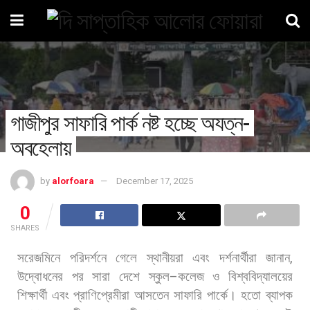
গাজীপুর সাফারি পার্ক নষ্ট হচ্ছে অযত্ন-
অবহেলায়
by
alorfoara
December 17, 2025
0
SHARES
সরেজমিনে
পরিদর্শনে
গেলে
স্থানীয়রা
এবং
দর্শনার্থীরা
জানান
,
উদ্বোধনের
পর
সারা
দেশে
স্কুল
–
কলেজ
ও
বিশ্ববিদ্যালয়ের
শিক্ষার্থী
এবং
প্রাণিপ্রেমীরা
আসতেন
সাফারি
পার্কে।
হতো
ব্যাপক