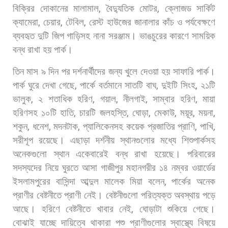
বিক্রির
দোকানের
মালামাল
,
বৈদ্যুতিক
মোটর
,
ক্লোজড
সার্কিট
ক্যামেরা
,
চেয়ার
,
টেবিল
,
রেস্ট
হাউজের
জানালার
কাঁচ
ও
পর্যবেক্ষণে
ব্যবহৃত
দুটি
জিপ
গাড়িসহ
নানা
সরঞ্জাম।
ভাঙচুরের
কারণে
সাময়িক
বন্ধ
রাখা
হয়
পার্ক।
তিন
মাস
৯
দিন
পর
দর্শনার্থীদের
জন্য
খুলে
দেওয়া
হয়
সাফারি
পার্ক।
পার্ক
ঘুরে
দেখা
গেছে
,
পার্কে
বর্তমানে
সাতটি
বাঘ
,
দুইটি
সিংহ
,
২১টি
ভালুক
,
২
শতাধিক
হরিণ
,
গয়াল
,
নীলগাই
,
সাম্বার
হরিণ
,
মায়া
হরিণসহ
১০টি
হাতি
,
চারটি
জলহস্তি
,
ঘোড়া
,
মেকাউ
,
ময়ূর
,
ময়না
,
শকুন
,
ধনেশ
,
মদনটাক
,
প্যালিকেনসহ
কয়েক
প্রজাতির
প্রাণি
,
পাখি
,
সরীশূপ
রয়েছে।
এছাড়া
দর্শনীয়
স্থানগুলোর
মধ্যে
শিশুপার্কসহ
অনেকগুলো
স্থান
একেবারেই
বন্ধ
রাখা
হয়েছে। পরিবারের
সদস্যদের
নিয়ে
ঘুরতে
আসা
গাজীপুর
মহানগরীর
১৪
নম্বর
ওয়ার্ডের
ইসলামপুরের
বাসিন্দা
আব্দুল
মালেক
মিয়া
বলেন
,
পার্কের
অনেক
প্রাণীর
বেষ্টনীতে
প্রাণী
নেই।
বেষ্টনীগুলো
পরিত্যক্ত
অবস্থায়
পড়ে
আছে।
হরিণে
বেষ্টনীতে
খাবার
নেই
,
ঘোড়াটা
শুকিয়ে
গেছে।
বোঝাই
যাচ্ছে
দায়িত্বে
থাকারা
পশু
প্রাণীগুলোর
স্বাস্থ্যে
বিষয়ে