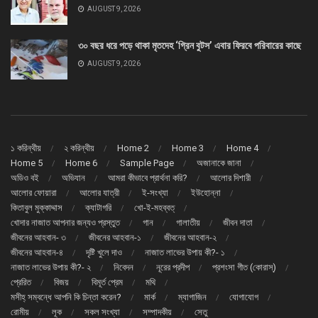
AUGUST 9, 2026
৩০ বছর ধরে পড়ে থাকা মৃতদেহ ‘গ্রিন বুটস’ এবার ফিরবে পরিবারের কাছে
AUGUST 9, 2026
১ করিন্থীয়
২ করিন্থীয়
Home 2
Home 3
Home 4
Home 5
Home 6
Sample Page
অজানাকে জানা
অডিও বই
অভিযান
আমরা কীভাবে প্রার্থনা করি?
আলোর দিশারী
আলোর ফোয়ারা
আলোর যাত্রী
ই-সংখ্যা
ইউহোন্না
কিতাবুল মুক্কাদ্দাস
ক্যাটাগরি
খো-ই-মহব্বত্
খোদার নাজাত আপনার জন্যও প্রস্তুত
গান
গালাতীয়
জীবন দাতা
জীবনের আহবান- ৩
জীবনের আহবান-১
জীবনের আহবান-২
জীবনের আহবান-৪
দৃষ্টি খুলে দাও
নাজাত লাভের উপায় কী?- ১
নাজাত লাভের উপায় কী?- ২
নিবেদন
নূরের প্রদীপ
প্রশংসা গীত (কোরাস্)
প্রেরিত
বিজয়
বিমূর্ত প্রেম
মথি
মসীহ্ সম্বন্ধে আপনি কি চিন্তা করেন?
মার্ক
ম্যাগাজিন
যোগাযোগ
রোমীয়
লূক
সকল সংখ্যা
সম্পাদকীয়
সেতু