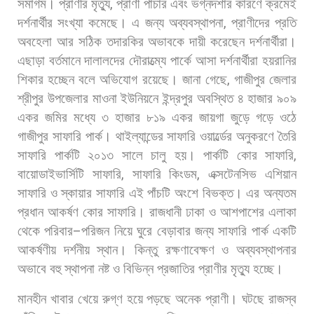
সমাগম।
প্রাণীর
মৃত্যু
,
প্রাণী
পাচার
এবং
ভগ্নদশার
কারণে
ক্রমেই
দর্শনার্থীর
সংখ্যা
কমেছে।
এ
জন্য
অব্যবস্থাপনা
,
প্রাণীদের
প্রতি
অবহেলা
আর
সঠিক
তদারকির
অভাবকে
দায়ী
করেছেন
দর্শনার্থীরা।
এছাড়া
বর্তমানে
দালালদের
দৌরাত্ম্যে
পার্কে
আসা
দর্শনার্থীরা
হয়রানির
শিকার
হচ্ছেন
বলে
অভিযোগ
রয়েছে। জানা
গেছে
,
গাজীপুর
জেলার
শ্রীপুর
উপজেলার
মাওনা
ইউনিয়নে
ইন্দ্রপুর
অবস্থিত
৪
হাজার
৯০৯
একর
জমির
মধ্যে
৩
হাজার
৮১৯
একর
জায়গা
জুড়ে
গড়ে
ওঠে
গাজীপুর
সাফারি
পার্ক।
থাইল্যান্ডের
সাফারি
ওয়ার্ল্ডের
অনুকরণে
তৈরি
সাফারি
পার্কটি
২০১৩
সালে
চালু
হয়।
পার্কটি
কোর
সাফারি
,
বায়োডাইভার্সিটি
সাফারি
,
সাফারি
কিংডম
,
এক্সটেনসিভ
এশিয়ান
সাফারি
ও
স্কায়ার
সাফারি
এই
পাঁচটি
অংশে
বিভক্ত।
এর
অন্যতম
প্রধান
আকর্ষণ
কোর
সাফারি।
রাজধানী
ঢাকা
ও
আশপাশের
এলাকা
থেকে
পরিবার
–
পরিজন
নিয়ে
ঘুরে
বেড়াবার
জন্য
সাফারি
পার্ক
একটি
আকর্ষণীয়
দর্শনীয়
স্থান।
কিন্তু
রক্ষণাবেক্ষণ
ও
অব্যবস্থাপনার
অভাবে
বহু
স্থাপনা
নষ্ট
ও
বিভিন্ন
প্রজাতির
প্রাণীর
মৃত্যু
হচ্ছে।
মানহীন
খাবার
খেয়ে
রুগ্
ণ
হয়ে
পড়ছে
অনেক
প্রাণী।
ঘটছে
রাজস্ব