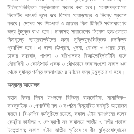
ইতিহাসভিত্তিক
অনুষ্ঠানমালা
প্রচার
করা
হবে।
সংবাদপত্রগুলো
দিবসটির
তাৎপর্য
তুলে
ধরে
বিশেষ
ক্রোড়পত্র
ও
নিবন্ধ
প্রকাশ
করবে।
দেশের
সব
শিশুপার্ক
ও
জাদুঘর
বিনা
টিকিটে
সর্বসাধারণের
জন্য
উন্মুক্ত
রাখা
হবে।
ঢাকাসহ
সারাদেশের
সিনেমা
হলগুলোতে
বিনামূল্যে
ছাত্রছাত্রীদের
জন্য
মুক্তিযুদ্ধভিত্তিক
চলচ্চিত্র
প্রদর্শিত
হবে। এ
ছাড়া
চট্টগ্রাম
,
খুলনা
,
মোংলা
ও
পায়রা
বন্দর
,
ঢাকার
সদরঘাট
,
পাগলা
ও
বরিশালসহ
বিআইডব্লিউটিসি
ঘাটে
নৌবাহিনী
ও
কোস্টগার্ড
একক
ও
যৌথভাবে
জাহাজগুলো
সকাল
৯টা
থেকে
সূর্যাস্ত
পর্যন্ত
জনসাধারণের
দর্শনের
জন্য
উন্মুক্ত
রাখা
হবে।
অন্যান্য
আয়োজন
মহান
বিজয়
দিবস
উপলক্ষে
বিভিন্ন
রাজনৈতিক
,
সামাজিক
–
সাংস্কৃতিক
ও
পেশাজীবী
দল
ও
সংগঠন
বিস্তারিত
কর্মসূচি
আয়োজন
করবে। বিএনপির
কর্মসূচিতে
রয়েছে
,
সকাল
৬টায়
নয়াপল্টনের
দলের
কেন্দ্রীয়
কার্যালয়
ও
দেশব্যাপী
সব
কার্যালয়ে
জাতীয়
ও
দলীয়
পতাকা
উত্তোলন
;
সকাল
৭টায়
জাতীয়
স্মৃতিসৌধে
বীর
মুক্তিযোদ্ধাদের