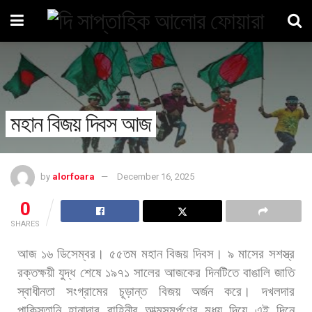
মহান বিজয় দিবস আজ
by
alorfoara
December 16, 2025
0
SHARES
আজ
১৬
ডিসেম্বর।
৫৫তম
মহান
বিজয়
দিবস।
৯
মাসের
সশস্ত্র
রক্তক্ষয়ী
যুদ্ধ
শেষে
১৯৭১
সালের
আজকের
দিনটিতে
বাঙালি
জাতি
স্বাধীনতা
সংগ্রামের
চূড়ান্ত
বিজয়
অর্জন
করে।
দখলদার
পাকিস্তানি
হানাদার
বাহিনীর
আত্মসমর্পণের
মধ্য
দিয়ে
এই
দিনে