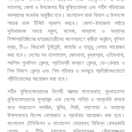
মহানগর
,
জেলা
ও
উপজেলায়
বীর
মুক্তিযোদ্ধা
এবং
শহীদ
পরিবারের
সদস্যদের
সংবর্ধনা
অনুষ্ঠিত
হবে।
বাংলাদেশ
ডাক
বিভাগ
এ
উপলক্ষে
স্মারক
ডাক
টিকিট
প্রকাশ
করবে।
জেলা
–
উপজেলা
পর্যায়ে
সুবিধাজনক
সময়ে
স্কুল
,
কলেজ
,
মাদ্রাসা
ও
অন্যান্য
শিক্ষাপ্রতিষ্ঠানের
ছাত্রছাত্রীদের
অংশগ্রহণে
ক্রীড়া
অনুষ্ঠান
,
ফুটবল
ম্যাচ
,
টি২০
ক্রিকেট
টুর্নামেন্ট
,
কাবাডি
ও
হাডুডু
খেলার
আয়োজন
করা
হবে। দেশের
সব
হাসপাতাল
,
জেলখানা
,
বৃদ্ধাশ্রম
,
এতিমখানা
,
পথশিশু
পুনর্বাসন
কেন্দ্র
,
প্রতিবন্ধী
কল্যাণ
কেন্দ্র
,
ডে
–
কেয়ার
ও
শিশু
বিকাশ
কেন্দ্র
এবং
শিশু
পরিবার
ও
ভবঘুরে
প্রতিষ্ঠানগুলোতে
প্রীতিভোজের
আয়োজন
করা
হবে।
শহীদ
মুক্তিযোদ্ধাদের
বিদেহী
আত্মার
মাগফেরাত
;
যুদ্ধাহতসহ
মুক্তিযোদ্ধাদের
সুস্বাস্থ্য
এবং
দেশের
শান্তি
ও
অগ্রগতি
কামনা
করে
সারাদেশে
মসজিদ
,
মন্দির
,
গির্জা
,
প্যাগোডা
ও
অন্যান্য
উপাসনালয়ে
বিশেষ
মোনাজাত
ও
প্রার্থনার
আয়োজন
করা
হবে।
বাংলাদেশ
টেলিভিশন
ও
বাংলাদেশ
বেতারসহ
বিভিন্ন
বেসরকারি
বেতার
ও
টিভি
চ্যানেলে
মুক্তিযুদ্ধের
গৌরবোজ্জ্বল