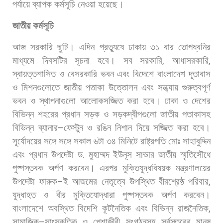
পর্যায়ে
ব্যাপক
কর্মসূচি
নেওয়া
হয়েছে।
জাতীয়
কর্মসূচি
আজ
সরকারি
ছুটি।
এদিন
প্রত্যুষে
ঢাকায়
৩১
বার
তোপধ্বনির
মাধ্যমে
দিবসটির
সূচনা
হবে।
সব
সরকারি
,
আধাসরকারি
,
স্বায়ত্তশাসিত
ও
বেসরকারি
ভবন
এবং
বিদেশে
বাংলাদেশ
দূতাবাস
ও
মিশনগুলোতে
জাতীয়
পতাকা
উত্তোলন
এবং
সন্ধ্যায়
গুরুত্বপূর্ণ
ভবন
ও
স্থাপনাগুলো
আলোকসজ্জিত
করা
হবে।
ঢাকা
ও
দেশের
বিভিন্ন
শহরের
প্রধান
সড়ক
ও
সড়কদ্বীপগুলো
জাতীয়
পতাকাসহ
বিভিন্ন
ব্যানার
–
ফেস্টুন
ও
রঙিন
নিশান
দিয়ে
সজ্জিত
করা
হবে।
সূর্যোদয়ের
সঙ্গে
সঙ্গে
সকাল
৬টা
৩৪
মিনিটে
রাষ্ট্রপতি
মোঃ
সাহাবুদ্দিন
এবং
প্রধান
উপদেষ্টা
ড
.
মুহাম্মদ
ইউনূস
সাভার
জাতীয়
স্মৃতিসৌধে
পুষ্পস্তবক
অর্পণ
করবেন।
এরপর
মুক্তিযুদ্ধবিষয়ক
মন্ত্রণালয়ের
উপদেষ্টা
ফারুক
–
ই
আজমের
নেতৃত্বে
উপস্থিত
বীরশ্রেষ্ঠ
পরিবার
,
যুদ্ধাহত
ও
বীর
মুক্তিযোদ্ধারা
পুষ্পস্তবক
অর্পণ
করবেন।
বাংলাদেশে
অবস্থিত
বিদেশি
কূটনৈতিক
এবং
বিভিন্ন
রাজনৈতিক
,
সামাজিক
–
সাংস্কৃতিক
ও
পেশাজীবী
সংগঠনসহ
সর্বস্তরের
মানুষ