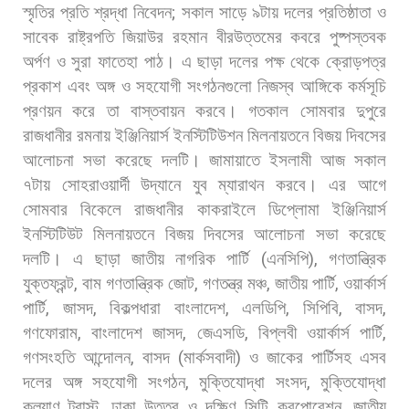
স্মৃতির
প্রতি
শ্রদ্ধা
নিবেদন
;
সকাল
সাড়ে
৯টায়
দলের
প্রতিষ্ঠাতা
ও
সাবেক
রাষ্ট্রপতি
জিয়াউর
রহমান
বীরউত্তমের
কবরে
পুষ্পস্তবক
অর্পণ
ও
সুরা
ফাতেহা
পাঠ।
এ
ছাড়া
দলের
পক্ষ
থেকে
ক্রোড়পত্র
প্রকাশ
এবং
অঙ্গ
ও
সহযোগী
সংগঠনগুলো
নিজস্ব
আঙ্গিকে
কর্মসূচি
প্রণয়ন
করে
তা
বাস্তবায়ন
করবে।
গতকাল
সোমবার
দুপুরে
রাজধানীর
রমনায়
ইঞ্জিনিয়ার্স
ইনস্টিটিউশন
মিলনায়তনে
বিজয়
দিবসের
আলোচনা
সভা
করেছে
দলটি। জামায়াতে
ইসলামী
আজ
সকাল
৭টায়
সোহরাওয়ার্দী
উদ্যানে
যুব
ম্যারাথন
করবে।
এর
আগে
সোমবার
বিকেলে
রাজধানীর
কাকরাইলে
ডিপ্লোমা
ইঞ্জিনিয়ার্স
ইনস্টিটিউট
মিলনায়তনে
বিজয়
দিবসের
আলোচনা
সভা
করেছে
দলটি। এ
ছাড়া
জাতীয়
নাগরিক
পার্টি
(
এনসিপি
),
গণতান্ত্রিক
যুক্তফ্রন্ট
,
বাম
গণতান্ত্রিক
জোট
,
গণতন্ত্র
মঞ্চ
,
জাতীয়
পার্টি
,
ওয়ার্কার্স
পার্টি
,
জাসদ
,
বিকল্পধারা
বাংলাদেশ
,
এলডিপি
,
সিপিবি
,
বাসদ
,
গণফোরাম
,
বাংলাদেশ
জাসদ
,
জেএসডি
,
বিপ্লবী
ওয়ার্কার্স
পার্টি
,
গণসংহতি
আন্দোলন
,
বাসদ
(
মার্কসবাদী
)
ও
জাকের
পার্টিসহ
এসব
দলের
অঙ্গ
সহযোগী
সংগঠন
,
মুক্তিযোদ্ধা
সংসদ
,
মুক্তিযোদ্ধা
কল্যাণ
ট্রাস্ট
,
ঢাকা
উত্তর
ও
দক্ষিণ
সিটি
করপোরেশন
,
জাতীয়