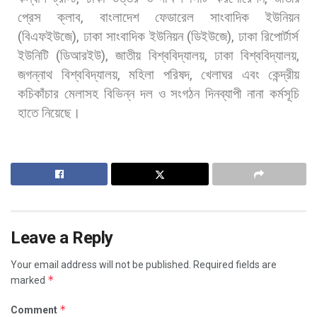
প্রেস
ক্লাব
,
বাংলাদেশ
ফেডারেল
সাংবাদিক
ইউনিয়ন
(
বিএফইউজে
),
ঢাকা
সাংবাদিক
ইউনিয়ন
(
ডিইউজে
),
ঢাকা
রিপোর্টার্স
ইউনিটি
(
ডিআরইউ
),
জাতীয়
বিশ্ববিদ্যালয়
,
ঢাকা
বিশ্ববিদ্যালয়
,
জগন্নাথ
বিশ্ববিদ্যালয়
,
মহিলা
পরিষদ
,
খেলাঘর
এবং
কেন্দ্রীয়
কচিকাঁচার
মেলাসহ
বিভিন্ন
দল
ও
সংগঠন
দিনব্যাপী
নানা
কর্মসূচি
হাতে
নিয়েছে।
Leave a Reply
Your email address will not be published.
Required fields are
*
marked
*
Comment