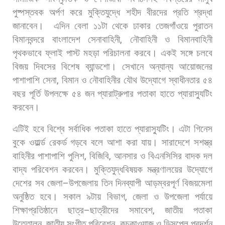
পুষ্পস্তবক
অর্পণ
করে
মুক্তিযুদ্ধে
শহীদ
বীরদের
প্রতি
শ্রদ্ধা
জানাবেন।
এদিন
বেলা
১১টা
থেকে
ঢাকার
তেজগাঁওয়ে
পুরাতন
বিমানবন্দরে
বাংলাদেশ
সেনাবাহিনী
,
নৌবাহিনী
ও
বিমানবাহিনী
পৃথকভাবে
ফ্লাই
পাস্ট
মহড়া
পরিচালনা
করবে।
একই
সঙ্গে
চলবে
বিজয়
দিবসের
বিশেষ
ব্যান্ডশো।
সেখানে
অন্যান্য
আয়োজনের
পাশাপাশি
সেনা
,
বিমান
ও
নৌবাহিনীর
যৌথ
উদ্যোগে
স্বাধীনতার
৫৪
বছর
পূর্তি
উপলক্ষে
৫৪
জন
প্যারাট্রুপার
পতাকা
হাতে
প্যারাস্যুটিং
করবেন।
এটিই
হবে
বিশ্বে
সর্বাধিক
পতাকা
হাতে
প্যারাস্যুটিং।
এটা
গিনেস
বুকে
ওয়ার্ল্ড
রেকর্ড
গড়বে
বলে
আশা
করা
যায়।
সারাদেশে
সশস্ত্র
বাহিনীর
পাশাপাশি
পুলিশ
,
বিজিবি
,
আনসার
ও
বিএনসিসির
বাদক
দল
বাদ্য
পরিবেশন
করবেন। মুক্তিযুদ্ধবিষয়ক
মন্ত্রণালয়ের
উদ্যোগে
দেশের
সব
জেলা
–
উপজেলায়
তিন
দিনব্যাপী
আড়ম্বরপূর্ণ
বিজয়মেলা
অনুষ্ঠিত
হবে।
সকাল
৯টায়
বিভাগ
,
জেলা
ও
উপজেলা
পর্যায়ে
শিক্ষাপ্রতিষ্ঠানে
ছাত্র
–
ছাত্রীদের
সমাবেশ
,
জাতীয়
পতাকা
উত্তোলন
,
জাতীয়
সংগীত
পরিবেশন
,
কুচকাওয়াজ
ও
ডিসপ্লে
প্রদর্শন