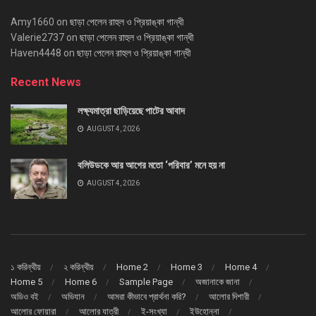
Amy1660
on
ছাড়া পেলেন রাহুল ও প্রিয়াঙ্কা গান্ধী
Valerie2737
on
ছাড়া পেলেন রাহুল ও প্রিয়াঙ্কা গান্ধী
Haven4448
on
ছাড়া পেলেন রাহুল ও প্রিয়াঙ্কা গান্ধী
Recent News
লক্ষ্যমাত্রা ছাড়িয়েছে পাটের আবাদ
AUGUST 4, 2026
বলিউডকে আর আগের মতো ‘পরিবার’ মনে হয় না
AUGUST 4, 2026
১ করিন্থীয়
২ করিন্থীয়
Home 2
Home 3
Home 4
Home 5
Home 6
Sample Page
অজানাকে জানা
অডিও বই
অভিযান
আমরা কীভাবে প্রার্থনা করি?
আলোর দিশারী
আলোর ফোয়ারা
আলোর যাত্রী
ই-সংখ্যা
ইউহোন্না