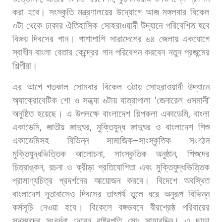
করা
হবে। সংস্কৃতি
মন্ত্রণালয়ের
উদ্যোগে
আজ
মঙ্গলবার
বিকেল
৩টা
থেকে
ঢাকার
ঐতিহাসিক
সোহরাওয়ার্দী
উদ্যানে
পরিবেশিত
হবে
বিজয়
দিবসের
গান।
পাশাপাশি
সারাদেশের
৬৪
জেলায়
একযোগে
স্বাধীন
বাংলা
বেতার
কেন্দ্রের
গান
পরিবেশন
করবেন
নতুন
প্রজন্মের
শিল্পীরা।
এর
আগে
গতকাল
সোমবার
বিকেল
৩টায়
সোহরাওয়ার্দী
উদ্যানে
অ্যাক্রোবেটিক
শো
ও
সন্ধ্যা
৬টায়
যাত্রাপালা
‘
জেনারেল
ওসমানী
’
অনুষ্ঠিত
হয়েছে। এ
উপলক্ষে
বাংলাদেশ
শিল্পকলা
একাডেমি
,
বাংলা
একাডেমি
,
জাতীয়
জাদুঘর
,
মুক্তিযুদ্ধ
জাদুঘর
ও
বাংলাদেশ
শিশু
একাডেমিসহ
বিভিন্ন
সামাজিক
–
সাংস্কৃতিক
সংগঠন
মুক্তিযুদ্ধভিত্তিক
আলোচনা
,
সাংস্কৃতিক
অনুষ্ঠান
,
শিশুদের
চিত্রাঙ্কন
,
রচনা
ও
ক্রীড়া
প্রতিযোগিতা
এবং
মুক্তিযুদ্ধভিত্তিক
প্রামাণ্যচিত্র
প্রদর্শনের
আয়োজন
করবে।
বিদেশে
অবস্থিত
বাংলাদেশ
দূতাবাসেও
দিবসের
তাৎপর্য
তুলে
ধরে
অনুরূপ
বিভিন্ন
কর্মসূচি
নেওয়া
হবে। বিকেলে
বঙ্গভবনে
বীরশ্রেষ্ঠ
পরিবারের
সদস্যদের
সংবর্ধনা
দেবেন
রাষ্ট্রপতি
মোঃ
সাহাবুদ্দিন।
এ
ছাড়া