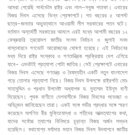
আমরা
পেয়েছি
সার্বভৌম
রাষ্ট্র
এবং
লাল
–
সবুজ
পতাকা। এবারের
বিজয়
দিবস
এসেছে
ভিন্ন
প্রেক্ষাপটে।
গত
বছরের
৫
আগস্ট
ছাত্র
–
জনতার
অভ্যুত্থানে
আওয়ামী
লীগ
সরকারের
পতন
ঘটে।
বর্তমান
অন্তর্বর্তী
সরকারের
আমলে
এরই
মধ্যে
আগামী
বছরের
১২
ফেব্রুয়ারি
ত্রয়োদশ
জাতীয়
সংসদ
নির্বাচন
ও
জুলাই
সনদ
বাস্তবায়নে
গণভোট
আয়োজনের
ঘোষণা
হয়েছে।
এই
নির্বাচনের
মধ্য
দিয়ে
রাষ্ট্র
সংস্কার
ও
গণতান্ত্রিক
প্রক্রিয়ায়
দেশ
এগিয়ে
যাবে
–
এমনটাই
প্রত্যাশা
গোটা
জাতির।
সেই
প্রেক্ষাপটে
এবারের
বিজয়
দিবস
এসেছে
গণতন্ত্র
ও
বৈষম্যহীন
একটি
নতুন
বাংলাদেশ
গড়ে
তোলার
প্রত্যাশা
নিয়ে। বিজয়
দিবস
উপলক্ষে
রাষ্ট্রপতি
মোঃ
সাহাবুদ্দিন
ও
প্রধান
উপদেষ্টা
অধ্যাপক
ড
.
মুহাম্মদ
ইউনূস
বাণী
দিয়েছেন।
পৃথক
বাণীতে
দেশবাসীকে
বিজয়
দিবসের
শুভেচ্ছা
ও
অভিনন্দন
জানিয়েছেন
তারা।
একই
সঙ্গে
গভীর
শ্রদ্ধার
সঙ্গে
স্মরণ
করেছেন
অগণিত
বীর
মুক্তিযোদ্ধা
ও
শহীদের
আত্মত্যাগের
কথা
,
যাদের
সর্বোচ্চ
ত্যাগের
বিনিময়ে
চূড়ান্ত
বিজয়
অর্জন
সম্ভব
হয়েছিল।
যথাযোগ্য
মর্যাদায়
মহান
বিজয়
দিবস
উদযাপনে
জাতীয়