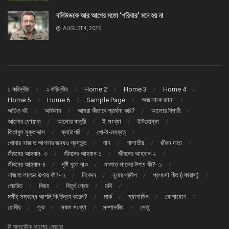
বলিউডকে আর আগের মতো ‘পরিবার’ মনে হয় না
AUGUST 4, 2026
১ করিন্থীয়
২ করিন্থীয়
Home 2
Home 3
Home 4
Home 5
Home 6
Sample Page
অজানাকে জানা
অডিও বই
অভিযান
আমরা কীভাবে প্রার্থনা করি?
আলোর দিশারী
আলোর ফোয়ারা
আলোর যাত্রী
ই-সংখ্যা
ইউহোন্না
কিতাবুল মুক্কাদ্দাস
ক্যাটাগরি
খো-ই-মহব্বত্
খোদার নাজাত আপনার জন্যও প্রস্তুত
গান
গালাতীয়
জীবন দাতা
জীবনের আহবান- ৩
জীবনের আহবান-১
জীবনের আহবান-২
জীবনের আহবান-৪
দৃষ্টি খুলে দাও
নাজাত লাভের উপায় কী?- ১
নাজাত লাভের উপায় কী?- ২
নিবেদন
নূরের প্রদীপ
প্রশংসা গীত (কোরাস্)
প্রেরিত
বিজয়
বিমূর্ত প্রেম
মথি
মসীহ্ সম্বন্ধে আপনি কি চিন্তা করেন?
মার্ক
ম্যাগাজিন
যোগাযোগ
রোমীয়
লূক
সকল সংখ্যা
সম্পাদকীয়
সেতু
দি সাপ্তাহিক আলোর ফোয়ারা