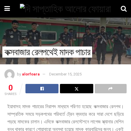
কক্সবাজার রেলপথেই মাদক পাচার
by
alorfoara
December 15, 2025
0
SHARES
ইয়াবাসহ
মাদক
পাচারের
নিরাপদ
মাধ্যমে
পরিণত
হয়েছে
কক্সবাজার
রেলপথ।
সাম্প্রতিক
সময়ে
সড়কপথের
পরিবর্তে
ট্রেন
ব্যবহার
করে
সারা
দেশে
ছড়িয়ে
পড়ছে
মাদকের
চালান।
এদিকে
কক্সবাজার
রেলস্টেশনে
লাগেজ
স্ক্যানার
মেশিন
বন্ধ
থাকার
কারণে
পোয়াবারো
অবস্থা
হয়েছে
মাদক
কারবারিদের
জন্য।
একই