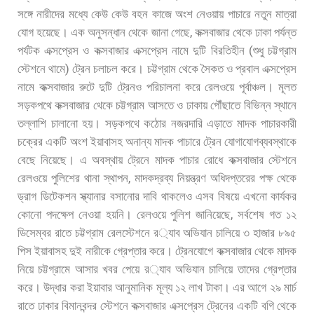
সঙ্গে
নারীদের
মধ্যে
কেউ
কেউ
বহন
কাজে
অংশ
নেওয়ায়
পাচারে
নতুন
মাত্রা
,
যোগ
হয়েছে।
এক
অনুসন্ধান
থেকে
জানা
গেছে
কক্সবাজার
থেকে
ঢাকা
পর্যন্ত
(
পর্যটক
এক্সপ্রেস
ও
কক্সবাজার
এক্সপ্রেস
নামে
দুটি
বিরতিহীন
শুধু
চট্টগ্রাম
)
স্টেশনে
থামে
ট্রেন
চলাচল
করে।
চট্টগ্রাম
থেকে
সৈকত
ও
প্রবাল
এক্সপ্রেস
নামে
কক্সবাজার
রুটে
দুটি
ট্রেনও
পরিচালনা
করে
রেলওয়ে
পূর্বাঞ্চল।
মূলত
সড়কপথে
কক্সবাজার
থেকে
চট্টগ্রাম
আসতে
ও
ঢাকায়
পৌঁছাতে
বিভিন্ন
স্থানে
তল্লাশি
চালানো
হয়।
সড়কপথে
কঠোর
নজরদারি
এড়াতে
মাদক
পাচারকারী
চক্রের
একটি
অংশ
ইয়াবাসহ
অনান্য
মাদক
পাচারে
ট্রেন
যোগাযোগব্যবস্থাকে
বেছে
নিয়েছে।
এ
অবস্থায়
ট্রেনে
মাদক
পাচার
রোধে
কক্সবাজার
স্টেশনে
,
রেলওয়ে
পুলিশের
থানা
স্থাপন
মাদকদ্রব্য
নিয়ন্ত্রণ
অধিদপ্তরের
পক্ষ
থেকে
ড্রাগ
ডিটেকশন
স্ক্যানার
বসানোর
দাবি
থাকলেও
এসব
বিষয়ে
এখনো
কার্যকর
,
কোনো
পদক্ষেপ
নেওয়া
হয়নি।
রেলওয়ে
পুলিশ
জানিয়েছে
সর্বশেষ
গত
১২
ডিসেম্বর
রাতে
চট্টগ্রাম
রেলস্টেশনে
র
্যাব
অভিযান
চালিয়ে
৩
হাজার
৮৯৫
পিস
ইয়াবাসহ
দুই
নারীকে
গ্রেপ্তার
করে।
ট্রেনযোগে
কক্সবাজার
থেকে
মাদক
নিয়ে
চট্টগ্রামে
আসার
খবর
পেয়ে
র
্যাব
অভিযান
চালিয়ে
তাদের
গ্রেপ্তার
করে।
উদ্ধার
করা
ইয়াবার
আনুমানিক
মূল্য
১২
লাখ
টাকা।
এর
আগে
২৯
মার্চ
রাতে
ঢাকার
বিমানবন্দর
স্টেশনে
কক্সবাজার
এক্সপ্রেস
ট্রেনের
একটি
বগি
থেকে