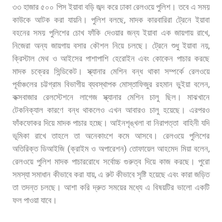
৩৩
হাজার
৫০০
পিস
ইয়াবা
বড়ি
জব্দ
করে
ঢাকা
রেলওয়ে
পুলিশ।
তবে
এ
সময়
,
কাউকে
আটক
করা
যায়নি।
পুলিশ
বলছে
মাদক
কারবারিরা
ট্রেনে
ইয়াবা
,
বহনের
সময়
পুলিশের
চোখ
ফাঁকি
দেওয়ার
জন্য
ইয়াবা
এক
জায়গায়
রাখে
,
নিজেরা
অন্য
জায়গায়
বসার
কৌশল
নিয়ে
চলছে।
ট্রেনে
শুধু
ইয়াবা
নয়
ক্রিস্টাল
মেথ
ও
আইসের
পাশাপাশি
হেরোইন
এবং
কোকেন
পাচার
করছে
মাদক
চক্রের
সিন্ডিকেট।
স্ক্যানার
মেশিন
বন্ধ
থাকা
সম্পর্কে
রেলওয়ে
,
পূর্বাঞ্চলের
চট্টগ্রাম
বিভাগীয়
ব্যবস্থাপক
মোস্তাফিজুর
রহমান
ভুইয়া
বলেন
কক্সবাজার
রেলস্টেশনে
লাগেজ
স্ক্যানার
মেশিন
চালু
ছিল।
মাঝখানে
টেকনিক্যাল
কারণে
বন্ধ
থাকলেও
এখন
আবারও
চালু
হয়েছে।
এরপরও
ফাঁকফোকর
দিয়ে
মাদক
পাচার
হচ্ছে।
আইনশৃঙ্খলা
বা
নিরাপত্তা
বাহিনী
যদি
ভূমিকা
রাখে
তাহলে
তা
অনেকাংশে
কমে
আসবে।
রেলওয়ে
পুলিশের
(
)
,
অতিরিক্ত
ডিআইজি
ক্রাইম
ও
অপারেশন
তোফায়েল
আহমেদ
মিয়া
বলেন
রেলওয়ে
পুলিশ
মাদক
পাচাররোধে
সর্বোচ্চ
গুরুত্ব
দিয়ে
কাজ
করছে।
পুরো
,
সমস্যা
সমাধান
কীভাবে
করা
যায়
এ
রুট
কীভাবে
সৃষ্টি
হয়েছে
এবং
কারা
জড়িত
তা
তদন্ত
চলছে।
আশা
করি
দ্রুত
সময়ের
মধ্যে
এ
বিষয়টির
ভালো
একটি
ফল
পাওয়া
যাবে।