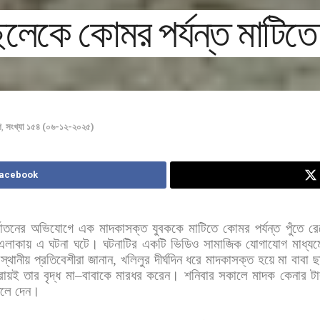
ছেলেকে কোমর পর্যন্ত মাটিতে 
শ
,
সংখ্যা ১৫৪ (০৬-১২-২০২৫)
Facebook
্যাতনের
অভিযোগে
এক
মাদকাসক্ত
যুবককে
মাটিতে
কোমর
পর্যন্ত
পুঁতে
রে
এলাকায়
এ
ঘটনা
ঘটে।
ঘটনাটির
একটি
ভিডিও
সামাজিক
যোগাযোগ
মাধ্যম
স্থানীয়
প্রতিবেশীরা
জানান
,
খলিলুর
দীর্ঘদিন
ধরে
মাদকাসক্ত
হয়ে
মা
বাবা
ছ
্রায়ই
তার
বৃদ্ধ
মা
–
বাবাকে
মারধর
করেন।
শনিবার
সকালে
মাদক
কেনার
ট
তলে
দেন।