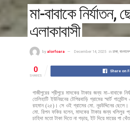
মা-বাবাকে নির্যাতন, 
এলাকাবাসী
by
alorfoara
December 14, 2025
in
ঢাকা
,
বাংলাদে
0
Share on 
SHARES
গাজীপুরের
শ্রীপুরে
মাদকের
টাকার
জন্য
মা
–
বাবাকে
নির
তেলিহাটি
ইউনিয়নের
টেপিরবাড়ি
গ্রামের
স্মার্ট
গার্মেন্টস
রহমান
(
২৫
)
।
সে
ওই
গ্রামের
মো
.
নূরউদ্দিনের
ছেলে।
মো
.
রিপন
ফকির
বলেন
,
মাদকের
টাকার
জন্য
খলিলুর
প
চাহিদা
মতো
টাকা
দিতে
না
গড়ায়
,
ইট
দিয়ে
মায়ের
পা
থেঁ