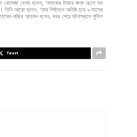
া
খোদেজা
বেগম
বলেন
, ‘
মাদকের
টাকার
জন্য
ছেলে
সব
য়।
তিনি
আরো
বলেন
, ‘
তার
নির্যাতনে
অতিষ্ঠ
হয়ে
৯
মাসের
হাম্মদ
নাছির
আহমদ
বলেন
,
খবর
পেয়ে
ঘটনাস্থলে
পুলিশ
Tweet