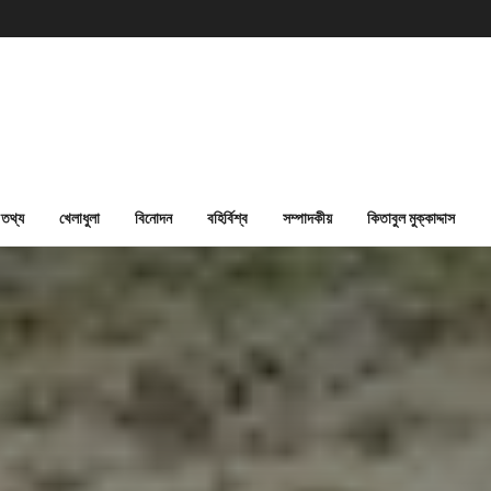
তথ্য
খেলাধুলা
বিনোদন
বহির্বিশ্ব
সম্পাদকীয়
কিতাবুল মুক্কাদ্দাস