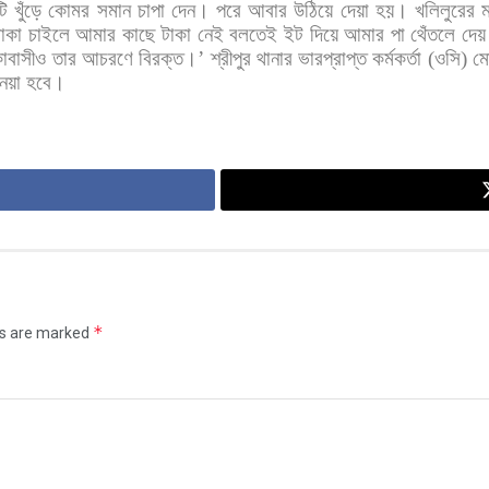
টি
খুঁড়ে
কোমর
সমান
চাপা
দেন।
পরে
আবার
উঠিয়ে
দেয়া
হয়। খলিলুরের
ম
াকা
চাইলে
আমার
কাছে
টাকা
নেই
বলতেই
ইট
দিয়ে
আমার
পা
থেঁতলে
দে
াবাসীও
তার
আচরণে
বিরক্ত।
’
শ্রীপুর
থানার
ভারপ্রাপ্ত
কর্মকর্তা
(
ওসি
)
মো
েয়া
হবে।
*
ds are marked