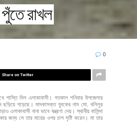
পুঁতে রাখল
0
Share on Twitter
খে
শাস্তি
দিল
এলাকাবাসী।
গতকাল
শনিবার
উপজেলার
ে
ছড়িয়ে
পড়েছে।
মাদকাসক্ত
যুবকের
নাম
মো
.
খলিলুর
াড়াও
এলাকাবাসী
নানা
ভাবে
যন্ত্রণা
দেয়। স্থানীয়
বাসিন্দা
াকার
জন্য
সে
তার
মায়ের
ওপর
চাপ
সৃষ্টি
করেন।
মা
তার