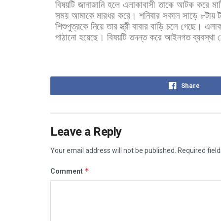
বিষয়টি
জানাজানি
হলে
এলাকাবাসী
তাকে
আটক
করে
মা
সময়
আমাকে
মারধর
করে।
শনিবার
সকাল
সাড়ে
৮টায়
ট
শিশুপুত্রকে
নিয়ে
তার
স্ত্রী
বাবার
বাড়ি
চলে
গেছে।
এলাক
পাঠানো
হয়েছে।
বিষয়টি
তদন্ত
করে
আইনগত
ব্যবস্থা
ন
Share
Leave a Reply
Your email address will not be published.
Required fiel
*
Comment