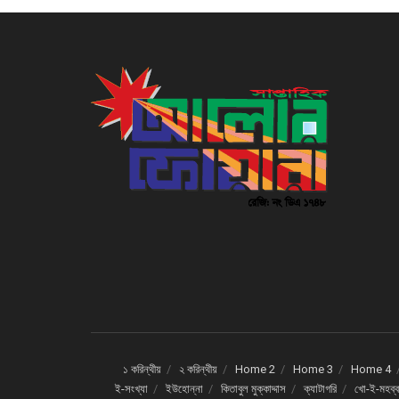
১ করিন্থীয়
২ করিন্থীয়
Home 2
Home 3
Home 4
ই-সংখ্যা
ইউহোন্না
কিতাবুল মুক্কাদ্দাস
ক্যাটাগরি
খো-ই-মহব্ব