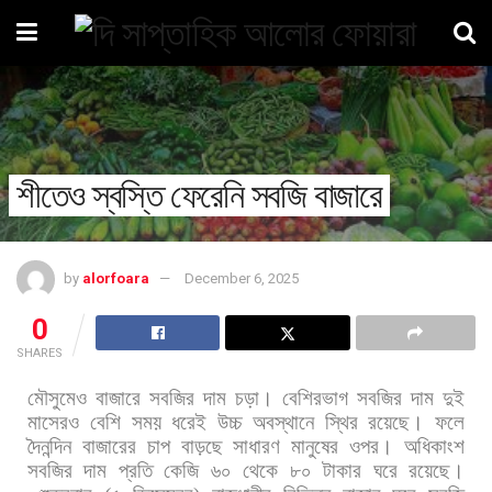
শীতেও স্বস্তি ফেরেনি সবজি বাজারে
by
alorfoara
December 6, 2025
0
SHARES
মৌসুমেও
বাজারে
সবজির
দাম
চড়া।
বেশিরভাগ
সবজির
দাম
দুই
মাসেরও
বেশি
সময়
ধরেই
উচ্চ
অবস্থানে
স্থির
রয়েছে।
ফলে
দৈনন্দিন
বাজারের
চাপ
বাড়ছে
সাধারণ
মানুষের
ওপর।
অধিকাংশ
সবজির
দাম
প্রতি
কেজি
৬০
থেকে
৮০
টাকার
ঘরে
রয়েছে।