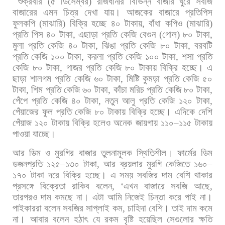
শুক্রবার
(
৫
ডিসেম্বর
)
রাজধানীর
বিভিন্ন
বাজার
ঘুরে
সবজি
বাজারের
এমন
চিত্র
দেখা
যায়। আজকের
বাজারে
প্রতিপিস
ফুলকপি
(
মাঝারি
)
বিক্রি
হচ্ছে
৪০
টাকায়
,
বাঁধা
কপিও
(
মাঝারি
)
প্রতি
পিস
৪০
টাকা
,
এছাড়া
প্রতি
কেজি
বেগুন
(
গোল
)
৮০
টাকা
,
মুলা
প্রতি
কেজি
৪০
টাকা
,
ঝিঙা
প্রতি
কেজি
৮০
টাকা
,
বরবটি
প্রতি
কেজি
১০০
টাকা
,
করলা
প্রতি
কেজি
১০০
টাকা
,
শসা
প্রতি
কেজি
৮০
টাকা
,
গাজর
প্রতি
কেজি
৮০
টাকায়
বিক্রি
হচ্ছে। এ
ছাড়া
শালগম
প্রতি
কেজি
৬০
টাকা
,
মিষ্টি
কুমড়া
প্রতি
কেজি
৫০
টাকা
,
শিম
প্রতি
কেজি
৬০
টাকা
,
কাঁচা
মরিচ
প্রতি
কেজি
৮০
টাকা
,
পেঁপে
প্রতি
কেজি
৪০
টাকা
,
নতুন
আলু
প্রতি
কেজি
১২০
টাকা
,
পেঁয়াজের
ফুল
প্রতি
কেজি
৮০
টাকায়
বিক্রি
হচ্ছে। এদিকে
দেশি
পেঁয়াজ
১২০
টাকায়
বিক্রি
হলেও
অনেক
জায়গায়
১১০
–
১১৫
টাকায়
পাওয়া
যাচ্ছে।
আর
ডিম
ও
মুরগির
বাজার
তুলনামূলক
স্থিতিশীল।
ফার্মের
ডিম
ডজনপ্রতি
১২৫
–
১৩০
টাকা
,
আর
ব্রয়লার
মুরগি
কেজিতে
১৬০
–
১৭০
টাকা
দরে
বিক্রি
হচ্ছে। এ
সময়
সবজির
দাম
বেশি
থাকার
প্রসঙ্গে
বিক্রেতা
রাকিব
বলেন
, ‘
এখন
বাজারে
সবজি
আছে
,
তারপরও
দাম
কমছে
না।
এটা
আমি
নিজেই
চিন্তা
করে
পাই
না।
পাইকাররা
বলেন
সবজির
সাপ্লাই
কম
,
চাহিদা
বেশি।
তাই
দাম
কমে
না।
আবার
বলেন
হঠাৎ
যে
রকম
বৃষ্টি
হয়েছিল
সেগুলোর
ক্ষতি