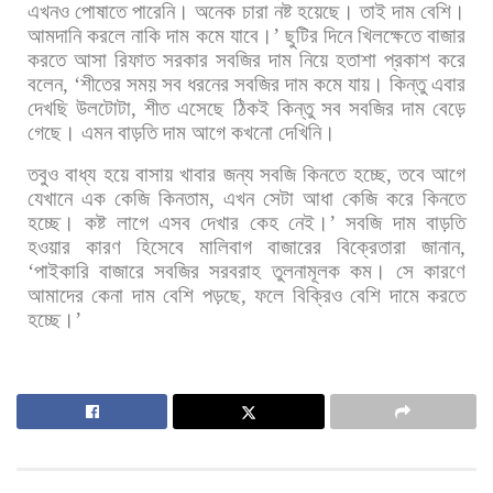
এখনও
পোষাতে
পারেনি।
অনেক
চারা
নষ্ট
হয়েছে।
তাই
দাম
বেশি।
আমদানি
করলে
নাকি
দাম
কমে
যাবে।
’
ছুটির
দিনে
খিলক্ষেতে
বাজার
করতে
আসা
রিফাত
সরকার
সবজির
দাম
নিয়ে
হতাশা
প্রকাশ
করে
বলেন
, ‘
শীতের
সময়
সব
ধরনের
সবজির
দাম
কমে
যায়।
কিন্তু
এবার
দেখছি
উলটোটা
,
শীত
এসেছে
ঠিকই
কিন্তু
সব
সবজির
দাম
বেড়ে
গেছে।
এমন
বাড়তি
দাম
আগে
কখনো
দেখিনি।
তবুও
বাধ্য
হয়ে
বাসায়
খাবার
জন্য
সবজি
কিনতে
হচ্ছে
,
তবে
আগে
যেখানে
এক
কেজি
কিনতাম
,
এখন
সেটা
আধা
কেজি
করে
কিনতে
হচ্ছে।
কষ্ট
লাগে
এসব
দেখার
কেহ
নেই।
’
সবজি
দাম
বাড়তি
হওয়ার
কারণ
হিসেবে
মালিবাগ
বাজারের
বিক্রেতারা
জানান
,
‘
পাইকারি
বাজারে
সবজির
সরবরাহ
তুলনামূলক
কম।
সে
কারণে
আমাদের
কেনা
দাম
বেশি
পড়ছে
,
ফলে
বিক্রিও
বেশি
দামে
করতে
হচ্ছে।
’