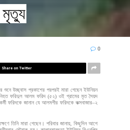
ৃত্যু
0
Share on Twitter
র
শুনে
উচ্ছ্বাস
প্রকাশের
পরপরই
মারা
গেছেন
ইউনিয়ন
নিহত
ফরিদুল
আলম
ফরিদ
(
৫২
)
ওই
গ্রামের
মৃত
সৈয়দ
কর্মী
ফরিদকে
জানান
যে
আলমগীর
ফরিদকে
কক্সবাজার
–
২
।
ক্ষণে
তিনি
মারা
গেছেন।
পরিবার
জানায়
,
কিছুদিন
আগে
বিতীয়বার
স্ট্রোক
হয়। কালারমারছড়া
ইউনিয়ন
বিএনপির