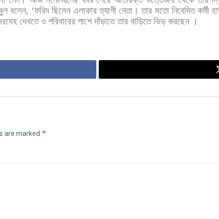
বুল
বলেন
, ‘
ফরিদ
ছিলেন
এলাকার
ত্যাগী
নেতা।
তার
মতো
নিবেদিত
কর্মী
হা
মরদেহ
দেখতে
ও
পরিবারের
পাশে
দাঁড়াতে
তার
বাড়িতে
ভিড়
করছেন
।
*
ds are marked