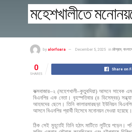
মহেশখালীতে মনোনয়নে
by
alorfoara
December 5, 2025
in
চট্টগ্রাম
,
বাংলাদ
0
Share on 
SHARES
কক্সবাজার
–
২
(
মহেশখালী
–
কুতুবদিয়া
)
আসনে
সাবেক
এম
বিএনপির
এক
নেতা।
বৃহস্পতিবার
(
৪
ডিসেম্বর
)
সন্ধ্য
আহমদের
ছেলে।
তিনি
কালারমারছড়া
ইউনিয়ন
বিএনপি
আসনে
বিএনপির
প্রার্থী
হিসেবে
মনোনয়ন
দেওয়া
হয়েছে
ঠিক
সেই
মুহূর্তেই
তিনি
হঠাৎ
মাটিতে
লুটিয়ে
পড়েন। পর
ফরিদ
একবার
স্ট্রোক
করেছিলেন
এবং
চট্টগ্রামে
চিকিৎ