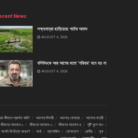
ecent News
লক্ষ্যমাত্রা ছাড়িয়েছে পাটের আবাদ
AUGUST 4, 2026
বলিউডকে আর আগের মতো ‘পরিবার’ মনে হয় না
AUGUST 4, 2026
া কীভাবে প্রার্থনা করি?
আলোর দিশারী
আলোর ফোয়ারা
আলোর যাত্রী
জীবনের আহবান-১
জীবনের আহবান-২
জীবনের আহবান-৪
দৃষ্টি খুলে দাও
ে আপনি কি চিন্তা করেন?
মার্ক
ম্যাগাজিন
যোগাযোগ
রোমীয়
লূক