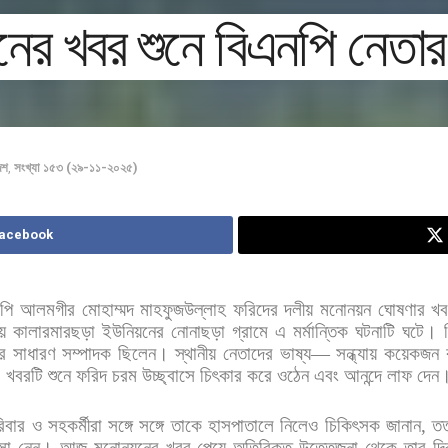
র খবর শুনে বিএনপি নেতার ম
েশ
,
সংখ্যা ১৫৩ (২৯-১১-২০২৫)
Facebook
পি
আলমগীর
মোহাম্মদ
মাহফুজউল্লাহ
ফরিদের
দলীয়
মনোনয়ন
ঘোষণার
খব
ায়
কালারমারছড়া
ইউনিয়নের
নোনাছড়া
গ্রামে
এ
মর্মান্তিক
ঘটনাটি
ঘটে।
র
সাধারণ
সম্পাদক
ছিলেন। স্থানীয়
নেতাদের
ভাষ্য
—
সন্ধ্যায়
কয়েকজন
।
খবরটি
শুনে
ফরিদ
চরম
উচ্ছ্বাসে
চিৎকার
করে
ওঠেন
এবং
আনন্দে
লাফ
দেন
িবার
ও
সহকর্মীরা
সঙ্গে
সঙ্গে
তাকে
হাসপাতালে
নিলেও
চিকিৎসক
জানান
,
তত
সা
নেন।
আজ
মনোনয়নের
খবর
পেয়ে
অতিরিক্ত
উত্তেজনা
থেকে
তার
দ্