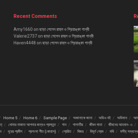
Recent Comments
R
Amy1660
on
ছাড়া পেলেন রাহুল ও প্রিয়াঙ্কা গান্ধী
Valerie2737
on
ছাড়া পেলেন রাহুল ও প্রিয়াঙ্কা গান্ধী
Haven4448
on
ছাড়া পেলেন রাহুল ও প্রিয়াঙ্কা গান্ধী
Home 5
Home 6
Sample Page
অজানাকে জানা
অডিও বই
অভিযান
আমর
ত্
খোদার নাজাত আপনার জন্যও প্রস্তুত
গান
গালাতীয়
জীবন দাতা
জীবনের আহবান- ৩
দন
নূরের প্রদীপ
প্রশংসা গীত (কোরাস্)
প্রেরিত
বিজয়
বিমূর্ত প্রেম
মথি
মসীহ্ সম্বন্ধ