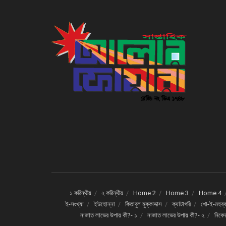
১ করিন্থীয়
২ করিন্থীয়
Home 2
Home 3
Home 4
ই-সংখ্যা
ইউহোন্না
কিতাবুল মুক্কাদ্দাস
ক্যাটাগরি
খো-ই-মহব্ব
নাজাত লাভের উপায় কী?- ১
নাজাত লাভের উপায় কী?- ২
নিবে