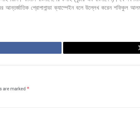
ের
আন্তর্জাতিক
প্রোপাগান্ডা
ক্যাম্পেইন
বলে
উল্লেখ
করেন
শফিকুল
আল
*
ds are marked