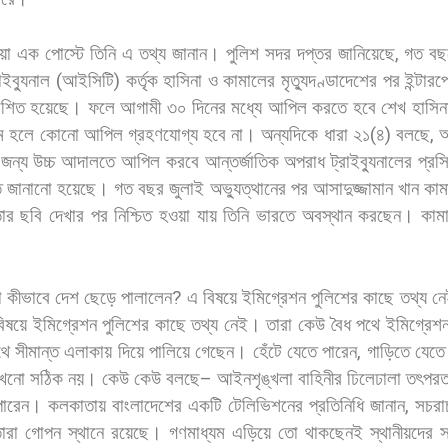
য়া
এক
পোস্টে
তিনি
এ
তথ্য
জানান। পুলিশ
সদর
দপ্তর
জানিয়েছে
,
গত
বছ
রাইব্যুনাল
(
আইসিটি
)
কর্তৃক
হাসিনা
ও
কামালের
মৃত্যুদণ্ডাদেশের
পর
ইন্টার
াশিত
হয়েছে।
ফলে
আগামী
৩০
দিনের
মধ্যে
আপিল
করতে
হবে
শেখ
হাসিন
ম
হলে
কোনো
আপিল
গ্রহণযোগ্য
হবে
না।
অন্যদিকে
ধারা
২১
(
৪
)
বলছে
,
জন্য
উচ্চ
আদালতে
আপিল
করবে
আন্তর্জাতিক
অপরাধ
ট্রাইব্যুনালের
প্র
ত
জানানো
হয়েছে। গত
বছর
জুলাই
অভ্যুত্থানের
পর
আসাদুজ্জামান
খান
কাম
ার
ছবি
দেখার
পর
নিশ্চিত
হওয়া
যায়
তিনি
ভারতে
অবস্থান
করছেন।
কাম
া
কীভাবে
দেশ
ছেড়ে
পালালেন
?
এ
বিষয়ে
ইমিগ্রেশন
পুলিশের
কাছে
তথ্য
নে
িষয়ে
ইমিগ্রেশন
পুলিশের
কাছে
তথ্য
নেই।
তারা
কেউ
বৈধ
পথে
ইমিগ্রেশ
থে
সীমান্ত
এলাকায়
দিয়ে
পালিয়ে
গেছেন।
হেঁটে
যেতে
পারেন
,
গাড়িতে
যেতে
খনো
সঠিক
নয়।
কেউ
কেউ
বলছে
–
আইনশৃঙ্খলা
বাহিনীর
ঢিলেঢালা
তৎপরত
পারেন। কলকাতায়
বাংলাদেশের
একটি
টেলিভিশনের
প্রতিনিধি
জানান
,
সচরা
ারা
গোপন
স্থানে
রয়েছে।
গণমাধ্যম
এড়িয়ে
তো
থাকছেনই
স্থানীয়দের
স