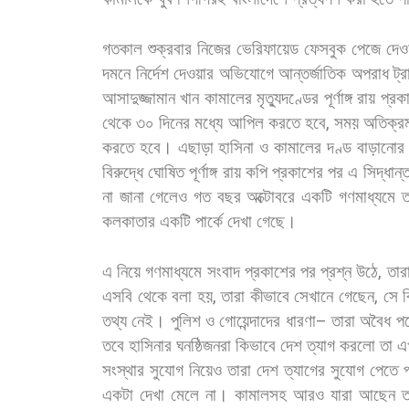
গতকাল
শুক্রবার
নিজের
ভেরিফায়েড
ফেসবুক
পেজে
দেও
দমনে
নির্দেশ
দেওয়ার
অভিযোগে
আন্তর্জাতিক
অপরাধ
ট্
আসাদুজ্জামান
খান
কামালের
মৃত্যুদণ্ডের
পূর্ণাঙ্গ
রায়
প্রক
থেকে
৩০
দিনের
মধ্যে
আপিল
করতে
হবে
,
সময়
অতিক্র
করতে
হবে।
এছাড়া
হাসিনা
ও
কামালের
দণ্ড
বাড়ানোর
বিরুদ্ধে
ঘোষিত
পূর্ণাঙ্গ
রায়
কপি
প্রকাশের
পর
এ
সিদ্ধান্
না
জানা
গেলেও
গত
বছর
অক্টোবরে
একটি
গণমাধ্যমে
ত
কলকাতার
একটি
পার্কে
দেখা
গেছে।
এ
নিয়ে
গণমাধ্যমে
সংবাদ
প্রকাশের
পর
প্রশ্ন
উঠে
,
তার
এসবি
থেকে
বলা
হয়
,
তারা
কীভাবে
সেখানে
গেছেন
,
সে
ব
তথ্য
নেই।
পুলিশ
ও
গোয়েন্দাদের
ধারণা
–
তারা
অবৈধ
প
তবে
হাসিনার
ঘনষ্ঠিজনরা
কিভাবে
দেশ
ত্যাগ
করলো
তা
এ
সংস্থার
সুযোগ
নিয়েও
তারা
দেশ
ত্যাগের
সুযোগ
পেতে
একটা
দেখা
মেলে
না।
কামালসহ
আরও
যারা
আছেন
ত