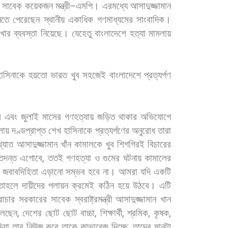
সাবেক
কয়েকজন
মন্ত্রী
–
এমপি।
এরমধ্যে
আসাদুজ্জামান
নতে
পেরেছেন
স্থানীয়
একাধিক
গণমাধ্যমের
সাংবাদিক।
াখার
ব্যবস্তা
নিয়েছে।
যেহেতু
বাংলাদেশে
হত্যা
মামলায়
হাসিনাকে
হয়তো
ভারত
খুব
সহজেই
বাংলাদেশে
প্রত্যর্পণ
ল
এবং
জুলাই
মাসের
গণহত্যায়
জড়িত
থাকার
অভিযোগে
লায়
দণ্ডপ্রাপ্ত
শেখ
হাসিনাকে
প্রত্যর্পণের
অনুরোধ
তারা
খ্যাত
আসাদুজ্জামান
খাঁন
কামালকে
খুব
শিগগিরই
বিচারের
তদন্ত
এগোবে
,
ততই
গণহত্যা
ও
গুমের
ঘটনায়
কামালের
,
জবাবদিহিতা
এড়ানো
সম্ভব
হবে
না।
আমরা
যদি
একটি
তাহলে
দায়ীদের
পলায়ন
ক্রমেই
কঠিন
হয়ে
উঠবে।
এটি
রাচার
সরকারের
সাবেক
স্বরাষ্ট্রমন্ত্রী
আসাদুজ্জামান
খান
লেছেন
,
দেশের
ছোট
ছোট
বাচ্চা
,
শিক্ষার্থী
,
শ্রমিক
,
কৃষক
,
িয়া
তার
নিউজ
করে
তাকে
কাভারেজ
দিচ্ছে
,
তাদের
মানটা