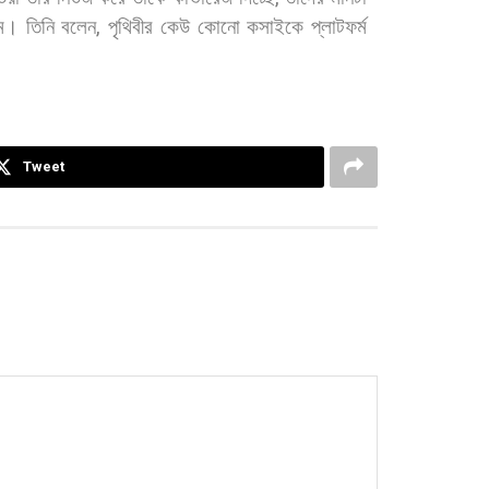
ম।
তিনি
বলেন
,
পৃথিবীর
কেউ
কোনো
কসাইকে
প্লাটফর্ম
Tweet