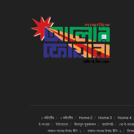
১ করিন্থীয়
২ করিন্থীয়
Home 2
Home 3
Home 4
ই-সংখ্যা
ইউহোন্না
কিতাবুল মুক্কাদ্দাস
ক্যাটাগরি
খো-ই-মহব্ব
নাজাত লাভের উপায় কী?- ১
নাজাত লাভের উপায় কী?- ২
নিবে