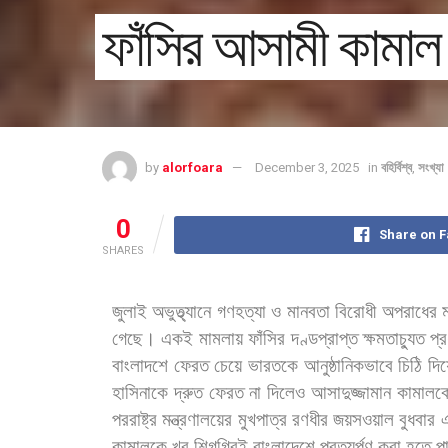
ফাঁসির আসামী কামাল
by
alorfoara
December 3, 2025
in
বহির্বিশ্ব
,
সংখ্য
0
Share on 
SHARES
জুলাই
অভুত্থ্যানে
গণহত্যা
ও
মানবতা
বিরোধী
অপরাধের
গেছে।
একই
মামলায়
ফাঁসির
দণ্ডপ্রাপ্ত
ক্ষমতাচ্যুত
প্র
বাংলাদশে
ফেরত
চেয়ে
ভারতকে
আনুষ্ঠানিকভাবে
চিঠি
দি
হাসিনাকে
দ্রুত
ফেরত
না
দিলেও
আসাদুজ্জামান
কামালক
পররাষ্ট্র
মন্ত্রণালয়ের
মুখপাত্র
রণধীর
জয়সওয়াল
বুধবার
কামালকে
খুব
শিগগিরই
বাংলাদেশে
প্রত্যর্পণ
করা
হতে
প