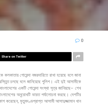
0
Share on Twitter
কে
কলকাতায়
গোয়েন্দা
নজরদারিতে
রাখা
হয়েছে
বলে
জানা
রস্তুিত
চলছে
বলে
জানিয়েছে
পুলিশ।
এই
দুই
আসামীকে
বাংলাদেশের
একটি
গোয়েন্দা
সংস্থা
সূত্র
জানিয়ছে
–
শেখ
বাংলাদেশের
অনুরোধটি
ভারত
পর্যালোচনা
করছে।
দেশটির
কাশ
করেছেন
,
মৃত্যুদণ্ডপ্রাপ্ত
আসামী
আসাদুজ্জামান
খান