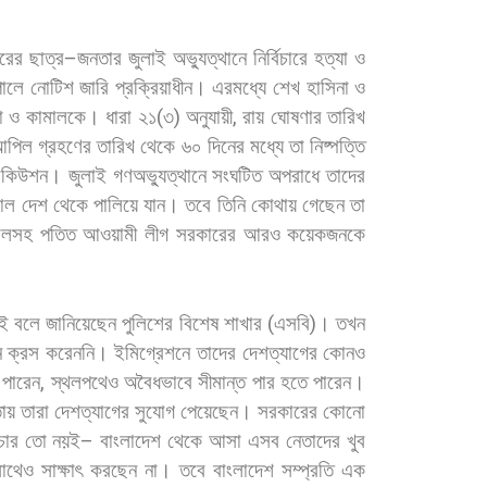
রের
ছাত্র
–
জনতার
জুলাই
অভ্যুত্থানে
নির্বিচারে
হত্যা
ও
পোলে
নোটিশ
জারি
প্রক্রিয়াধীন।
এরমধ্যে
শেখ
হাসিনা
ও
া
ও
কামালকে।
ধারা
২১
(
৩
)
অনুযায়ী
,
রায়
ঘোষণার
তারিখ
আপিল
গ্রহণের
তারিখ
থেকে
৬০
দিনের
মধ্যে
তা
নিষ্পত্তি
সিকিউশন।
জুলাই
গণঅভ্যুত্থানে
সংঘটিত
অপরাধে
তাদের
াল
দেশ
থেকে
পালিয়ে
যান।
তবে
তিনি
কোথায়
গেছেন
তা
ালসহ
পতিত
আওয়ামী
লীগ
সরকারের
আরও
কয়েকজনকে
ই
বলে
জানিয়েছেন
পুলিশের
বিশেষ
শাখার
(
এসবি
)
।
তখন
ন
ক্রস
করেননি।
ইমিগ্রেশনে
তাদের
দেশত্যাগের
কোনও
পারেন
,
স্থলপথেও
অবৈধভাবে
সীমান্ত
পার
হতে
পারেন।
ায়
তারা
দেশত্যাগের
সুযোগ
পেয়েছেন।
সরকারের
কোনো
চার
তো
নয়ই
–
বাংলাদেশ
থেকে
আসা
এসব
নেতাদের
খুব
াথেও
সাক্ষাৎ
করছেন
না।
তবে
বাংলাদেশ
সম্প্রতি
এক