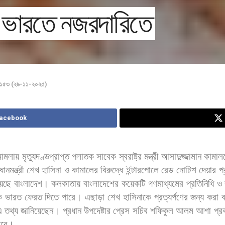
 ভারতে নজরদারিতে
া ১৫৩ (২৯-১১-২০২৫)
Facebook
মামলায়
মৃত্যুদণ্ডপ্রাপ্ত
পলাতক
সাবেক
স্বরাষ্ট্র
মন্ত্রী
আসাদুজ্জামান
কামাল
ধানমন্ত্রী
শেখ
হাসিনা
ও
কামালের
বিরুদ্ধে
ইন্টারপোলে
রেড
নোটিশ
দেয়ার
প্
য়েছে
বাংলাদেশ। কলকাতায়
বাংলাদেশের
কয়েকটি
গণমাধ্যমের
প্রতিনিধি
ও
ে
ভারত
ফেরত
দিতে
পারে।
এছাড়া
শেখ
হাসিনাকে
প্রত্যর্পণের
জন্য
করা
এ
তথ্য
জানিয়েছেন।
প্রধান
উপদেষ্টার
প্রেস
সচিব
শফিকুল
আলম
আশা
প্র
ারে।