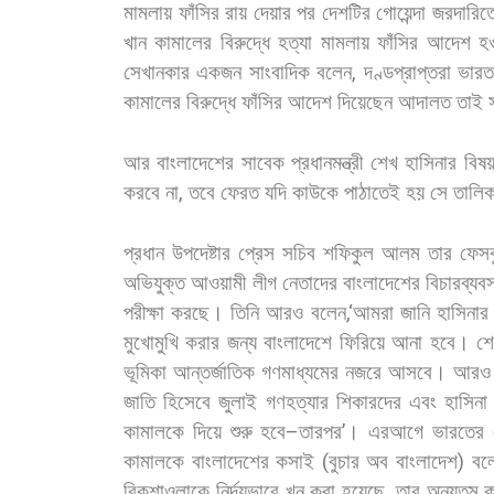
মামলায়
ফাঁসির
রায়
দেয়ার
পর
দেশটির
গোয়েন্দা
জরদারিত
খান
কামালের
বিরুদ্ধে
হত্যা
মামলায়
ফাঁসির
আদেশ
হ
সেখানকার
একজন
সাংবাদিক
বলেন
,
দণ্ডপ্রাপ্তরা
ভার
কামালের
বিরুদ্ধে
ফাঁসির
আদেশ
দিয়েছেন
আদালত
তাই
আর
বাংলাদেশের
সাবেক
প্রধানমন্ত্রী
শেখ
হাসিনার
বিষয়
করবে
না
,
তবে
ফেরত
যদি
কাউকে
পাঠাতেই
হয়
সে
তালিক
প্রধান
উপদেষ্টার
প্রেস
সচিব
শফিকুল
আলম
তার
ফেসব
অভিযুক্ত
আওয়ামী
লীগ
নেতাদের
বাংলাদেশের
বিচারব্যবস
পরীক্ষা
করছে।
তিনি
আরও
বলেন
,‘
আমরা
জানি
হাসিনার
মুখোমুখি
করার
জন্য
বাংলাদেশে
ফিরিয়ে
আনা
হবে।
শ
ভূমিকা
আন্তর্জাতিক
গণমাধ্যমের
নজরে
আসবে।
আরও
জাতি
হিসেবে
জুলাই
গণহত্যার
শিকারদের
এবং
হাসিনা
কামালকে
দিয়ে
শুরু
হবে
–
তারপর
’
। এরআগে
ভারতের
কামালকে
বাংলাদেশের
কসাই
(
বুচার
অব
বাংলাদেশ
)
বল
রিকশাওলাকে
নির্দয়ভাবে
খুন
করা
হয়েছে
,
তার
অন্যতম