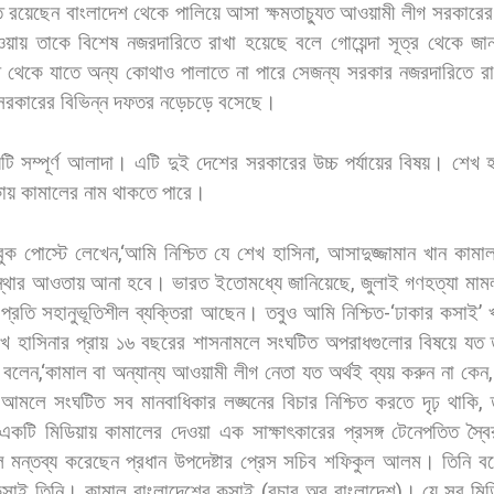
ে
রয়েছেন
বাংলাদেশ
থেকে
পালিয়ে
আসা
ক্ষমতাচ্যুত
আওয়ামী
লীগ
সরকারের
ওয়ায়
তাকে
বিশেষ
নজরদারিতে
রাখা
হয়েছে
বলে
গোয়েন্দা
সূত্র
থেকে
জা
ত
থেকে
যাতে
অন্য
কোথাও
পালাতে
না
পারে
সেজন্য
সরকার
নজরদারিতে
র
সরকারের
বিভিন্ন
দফতর
নড়েচড়ে
বসেছে।
টি
সম্পূর্ণ
আলাদা।
এটি
দুই
দেশের
সরকারের
উচ্চ
পর্যায়ের
বিষয়।
শেখ
ায়
কামালের
নাম
থাকতে
পারে।
ুক
পোস্টে
লেখেন
,‘
আমি
নিশ্চিত
যে
শেখ
হাসিনা
,
আসাদুজ্জামান
খান
কামা
্থার
আওতায়
আনা
হবে।
ভারত
ইতোমধ্যে
জানিয়েছে
,
জুলাই
গণহত্যা
মাম
প্রতি
সহানুভূতিশীল
ব্যক্তিরা
আছেন।
তবুও
আমি
নিশ্চিত
-‘
ঢাকার
কসাই
’
েখ
হাসিনার
প্রায়
১৬
বছরের
শাসনামলে
সংঘটিত
অপরাধগুলোর
বিষয়ে
যত
বলেন
,‘
কামাল
বা
অন্যান্য
আওয়ামী
লীগ
নেতা
যত
অর্থই
ব্যয়
করুন
না
কেন
আমলে
সংঘটিত
সব
মানবাধিকার
লঙ্ঘনের
বিচার
নিশ্চিত
করতে
দৃঢ়
থাকি
,
একটি
মিডিয়ায়
কামালের
দেওয়া
এক
সাক্ষাৎকারের
প্রসঙ্গ
টেনেপতিত
স্বৈ
ে
মন্তব্য
করেছেন
প্রধান
উপদেষ্টার
প্রেস
সচিব
শফিকুল
আলম।
তিনি
ব
কসাই
তিনি।
কামাল
বাংলাদেশের
কসাই
(
বুচার
অব
বাংলাদেশ
)
।
যে
সব
মিড