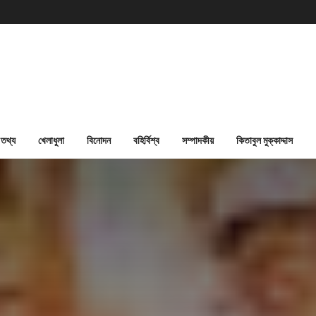
তথ্য
খেলাধুলা
বিনোদন
বহির্বিশ্ব
সম্পাদকীয়
কিতাবুল মুক্কাদ্দাস