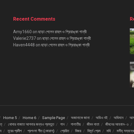
Recent Comments
R
Amy1660
on
ছাড়া পেলেন রাহুল ও প্রিয়াঙ্কা গান্ধী
Valerie2737
on
ছাড়া পেলেন রাহুল ও প্রিয়াঙ্কা গান্ধী
Haven4448
on
ছাড়া পেলেন রাহুল ও প্রিয়াঙ্কা গান্ধী
Home 5
Home 6
Sample Page
অজানাকে জানা
অডিও বই
অভিযান
আমর
ত্
খোদার নাজাত আপনার জন্যও প্রস্তুত
গান
গালাতীয়
জীবন দাতা
জীবনের আহবান- ৩
দন
নূরের প্রদীপ
প্রশংসা গীত (কোরাস্)
প্রেরিত
বিজয়
বিমূর্ত প্রেম
মথি
মসীহ্ সম্বন্ধ