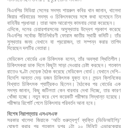
বিএনপির
মিডিয়া
সেলের
সদস্য
শায়রুল
কবির
খান
জানান
,
খালেদা
জিয়ার
পরিবারের
সদস্য
ও
চিকিৎসকদের
সঙ্গে
কথা
বলেছেন
তিন
বাহিনীর
প্রধানরা।
তারা
আশু
আরোগ্য
কামনায়
দোয়া
করেছেন।
এদিকে
,
দলের
চেয়ারপারসনের
অসুস্থতায়
উদ্বেগ
প্রকাশ
করেছে
বিএনপির
সর্বোচ্চ
নীতিনির্ধারণী
ফোরাম
জাতীয়
স্থায়ী
কমিটি।
তাঁর
সুস্থতার
জন্য
যেখানে
যা
প্রয়োজন
,
তা
সম্পন্ন
করার
তাগিদ
দিয়েছেন
দলটির
নেতারা।
মেডিকেল
বোর্ডের
এক
চিকিৎসক
বলেন
,
তাঁর
অবস্থা
স্থিতিশীল।
চিকিৎসকরা
ডাক
দিলে
কিছুটা
সাড়া
দেওয়ার
চেষ্টা
করছেন।
গতকাল
রাতেও
ঘণ্টা
দেড়েক
বৈঠক
করেছে
মেডিকেল
বোর্ড।
যেখানে
দেশি
–
বিদেশি
অন্তত
দেড়
ডজন
চিকিৎসক
যুক্ত
হন।
লন্ডন
ক্লিনিকের
বিখ্যাত
চিকিৎসক
প্যাট্রিকও
ছিলেন।
বৈঠকের
পর
বোর্ডের
এক
সদস্য
জানান
,
কিছু
জটিলতা
কেন
বারবার
দেখা
দিচ্ছে
,
তার
কারণ
খোঁজা
হচ্ছে।
নতুন
করে
বেশ
কয়েকটি
পরীক্ষার
সিদ্ধান্ত
হয়েছে।
পরীক্ষার
রিপোর্ট
পেলে
চিকিৎসায়
পরিবর্তন
আনা
হবে।
বিশেষ
নিরাপত্তায়
এসএসএফ
সরকার
খালেদা
জিয়াকে
‘
অতি
গুরুত্বপূর্ণ
ব্যক্তি
(
ভিভিআইপি
)’
ঘোষণা
করার
পর
গতকাল
দুপুর
২টা
২০
মিনিটে
এভারকেয়ার