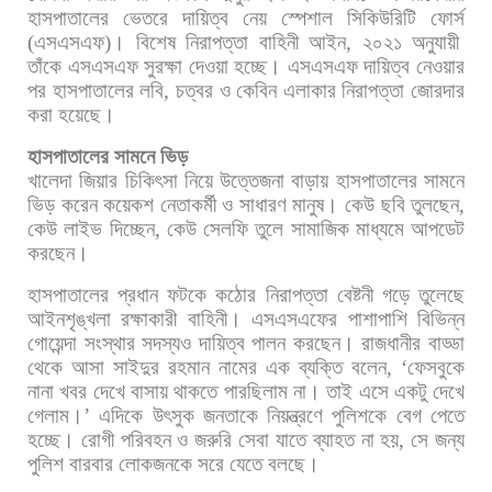
হাসপাতালের
ভেতরে
দায়িত্ব
নেয়
স্পেশাল
সিকিউরিটি
ফোর্স
(
এসএসএফ
)
।
বিশেষ
নিরাপত্তা
বাহিনী
আইন
,
২০২১
অনুযায়ী
তাঁকে
এসএসএফ
সুরক্ষা
দেওয়া
হচ্ছে।
এসএসএফ
দায়িত্ব
নেওয়ার
পর
হাসপাতালের
লবি
,
চত্বর
ও
কেবিন
এলাকার
নিরাপত্তা
জোরদার
করা
হয়েছে।
হাসপাতালের
সামনে
ভিড়
খালেদা
জিয়ার
চিকিৎসা
নিয়ে
উত্তেজনা
বাড়ায়
হাসপাতালের
সামনে
ভিড়
করেন
কয়েকশ
নেতাকর্মী
ও
সাধারণ
মানুষ।
কেউ
ছবি
তুলছেন
,
কেউ
লাইভ
দিচ্ছেন
,
কেউ
সেলফি
তুলে
সামাজিক
মাধ্যমে
আপডেট
করছেন।
হাসপাতালের
প্রধান
ফটকে
কঠোর
নিরাপত্তা
বেষ্টনী
গড়ে
তুলেছে
আইনশৃঙ্খলা
রক্ষাকারী
বাহিনী।
এসএসএফের
পাশাপাশি
বিভিন্ন
গোয়েন্দা
সংস্থার
সদস্যও
দায়িত্ব
পালন
করছেন।
রাজধানীর
বাড্ডা
থেকে
আসা
সাইদুর
রহমান
নামের
এক
ব্যক্তি
বলেন
, ‘
ফেসবুকে
নানা
খবর
দেখে
বাসায়
থাকতে
পারছিলাম
না।
তাই
এসে
একটু
দেখে
গেলাম।
’
এদিকে
উৎসুক
জনতাকে
নিয়ন্ত্রণে
পুলিশকে
বেগ
পেতে
হচ্ছে।
রোগী
পরিবহন
ও
জরুরি
সেবা
যাতে
ব্যাহত
না
হয়
,
সে
জন্য
পুলিশ
বারবার
লোকজনকে
সরে
যেতে
বলছে।