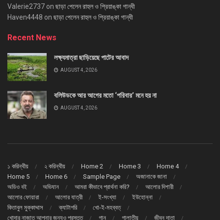
Valerie2737
on
ছাড়া পেলেন রাহুল ও প্রিয়াঙ্কা গান্ধী
Haven4448
on
ছাড়া পেলেন রাহুল ও প্রিয়াঙ্কা গান্ধী
Recent News
লক্ষ্যমাত্রা ছাড়িয়েছে পাটের আবাদ
AUGUST 4, 2026
বলিউডকে আর আগের মতো ‘পরিবার’ মনে হয় না
AUGUST 4, 2026
১ করিন্থীয়
২ করিন্থীয়
Home 2
Home 3
Home 4
Home 5
Home 6
Sample Page
অজানাকে জানা
অডিও বই
অভিযান
আমরা কীভাবে প্রার্থনা করি?
আলোর দিশারী
আলোর ফোয়ারা
আলোর যাত্রী
ই-সংখ্যা
ইউহোন্না
কিতাবুল মুক্কাদ্দাস
ক্যাটাগরি
খো-ই-মহব্বত্
খোদার নাজাত আপনার জন্যও প্রস্তুত
গান
গালাতীয়
জীবন দাতা