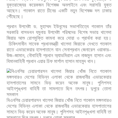
যুক্তরাজ্যের
কয়েকজন
বিশেষজ্ঞ
অনলাইনে
এবং
সরাসরি
যুক্ত
আছেন।
গতকাল
রাতে
চীনের
একটি
নতুন
বিশেষজ্ঞ
দল
ঢাকায়
পৌঁছেছে।
প্রধান
উপদেষ্টা
ড
.
মুহাম্মদ
ইউনূসের
সভাপতিত্বে
গতকাল
তাঁর
সরকারি
বাসভবন
যমুনায়
উপদেষ্টা
পরিষদের
বিশেষ
সভায়
খালেদা
জিয়ার
আশু
রোগমুক্তি
কামনা
করে
দোয়া
ও
প্রার্থনা
করা
হয়।
চিকিৎসাধীন
সাবেক
প্রধানমন্ত্রী
খালেদা
জিয়াকে
দেখতে
গতকাল
রাতে
এভারকেয়ার
হাসপাতালে
যান
সেনাপ্রধান
জেনারেল
ওয়াকার
–
উজ
–
জামান
,
নৌবাহিনী
প্রধান
অ্যাডমিরাল
এম
নাজমুল
হাসান
এবং
বিমানবাহিনী
প্রধান
এয়ার
চিফ
মার্শাল
হাসান
মাহমুদ
খান।
বিএনপির
চেয়ারপারসন
খালেদা
জিয়ার
খোঁজ
নিতে
গতকাল
মঙ্গলবারও
দেশের
বিভিন্ন
এলাকা
থেকে
রাজধানীর
এভারকেয়ার
হাসপাতালের
সামনে
ভিড়
করেন
অনেক
মানুষ।
পুলিশসহ
আইনশৃঙ্খলা
বাহিনী
তা
সামলাতে
ছিল
তৎপর।
দুপুরে
তোলা
সমকাল