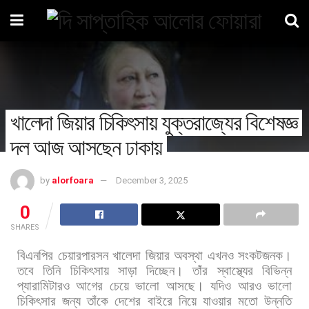
খালেদা জিয়ার চিকিৎসায় যুক্তরাজ্যের বিশেষজ্ঞ
দল আজ আসছেন ঢাকায়
by
alorfoara
December 3, 2025
0
SHARES
বিএনপির
চেয়ারপারসন
খালেদা
জিয়ার
অবস্থা
এখনও
সংকটজনক।
তবে
তিনি
চিকিৎসায়
সাড়া
দিচ্ছেন।
তাঁর
স্বাস্থ্যের
বিভিন্ন
প্যারামিটারও
আগের
চেয়ে
ভালো
আসছে।
যদিও
আরও
ভালো
চিকিৎসার
জন্য
তাঁকে
দেশের
বাইরে
নিয়ে
যাওয়ার
মতো
উন্নতি