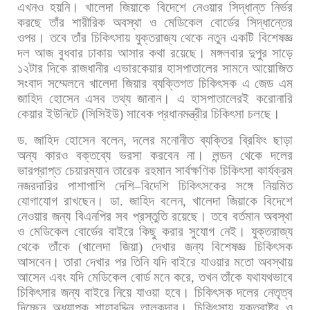
এখনও
হয়নি।
খালেদা
জিয়াকে
বিদেশে
নেওয়ার
সিদ্ধান্ত
নির্ভর
করছে
তাঁর
শারীরিক
অবস্থা
ও
মেডিকেল
বোর্ডের
সিদ্ধান্তের
ওপর।
তবে
তাঁর
চিকিৎসায়
যুক্তরাজ্য
থেকে
নতুন
একটি
বিশেষজ্ঞ
দল
আজ
বুধবার
ঢাকায়
আসার
কথা
রয়েছে। মঙ্গলবার
দুপুর
সাড়ে
১২টার
দিকে
রাজধানীর
এভারকেয়ার
হাসপাতালের
সামনে
আয়োজিত
সংবাদ
সম্মেলনে
খালেদা
জিয়ার
ব্যক্তিগত
চিকিৎসক
এ
জেড
এম
জাহিদ
হোসেন
এসব
তথ্য
জানান।
এ
হাসপাতালেরই
করোনারি
কেয়ার
ইউনিটে
(
সিসিইউ
)
সাবেক
প্রধানমন্ত্রীর
চিকিৎসা
চলছে।
ড
.
জাহিদ
হোসেন
বলেন
,
দলের
মনোনীত
ব্যক্তির
ব্রিফিং
ছাড়া
অন্য
কারও
বক্তব্যে
ভরসা
করবেন
না।
লন্ডন
থেকে
দলের
ভারপ্রাপ্ত
চেয়ারম্যান
তারেক
রহমান
সার্বক্ষণিক
চিকিৎসা
কার্যক্রম
নজরদারির
পাশাপাশি
দেশি
–
বিদেশি
চিকিৎসকের
সঙ্গে
নিয়মিত
যোগাযোগ
রাখছেন। ডা
.
জাহিদ
বলেন
,
খালেদা
জিয়াকে
বিদেশে
নেওয়ার
জন্য
বিএনপির
সব
প্রস্তুতি
রয়েছে।
তবে
বর্তমান
অবস্থা
ও
মেডিকেল
বোর্ডের
বাইরে
কিছু
করার
সুযোগ
নেই।
যুক্তরাজ্য
থেকে
তাঁকে
(
খালেদা
জিয়া
)
দেখার
জন্য
বিশেষজ্ঞ
চিকিৎসক
আসবেন।
তারা
দেখার
পর
তিনি
যদি
বাইরে
যাওয়ার
মতো
অবস্থায়
আসেন
এবং
যদি
মেডিকেল
বোর্ড
মনে
করে
,
তখন
তাঁকে
যথাযথভাবে
চিকিৎসার
জন্য
বাইরে
নিয়ে
যাওয়া
হবে। চিকিৎসক
দলের
নেতৃত্ব
দিচ্ছেন
অধ্যাপক
শাহাবুদ্দিন
তালুকদার।
চিকিৎসায়
যুক্তরাষ্ট্র
ও