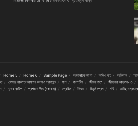
Haven4448
on
ছাড়া পেলেন রাহুল ও প্রিয়াঙ্কা গান্ধী
Home 5
Home 6
Sample Page
অজানাকে জানা
অডিও বই
অভিযান
আমর
ত্
খোদার নাজাত আপনার জন্যও প্রস্তুত
গান
গালাতীয়
জীবন দাতা
জীবনের আহবান- ৩
দন
নূরের প্রদীপ
প্রশংসা গীত (কোরাস্)
প্রেরিত
বিজয়
বিমূর্ত প্রেম
মথি
মসীহ্ সম্বন্ধ