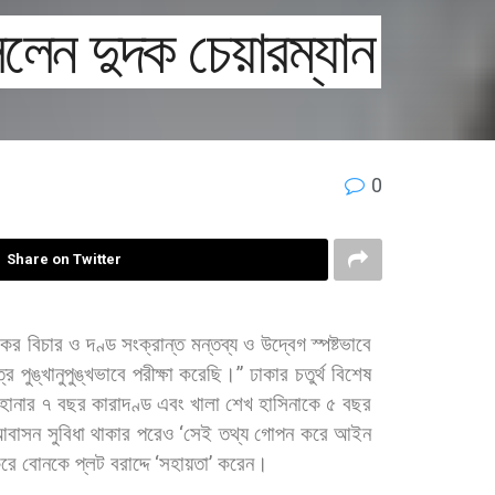
ললেন দুদক চেয়ারম্যান
0
Share on Twitter
িকের
বিচার
ও
দণ্ড
সংক্রান্ত
মন্তব্য
ও
উদ্বেগ
স্পষ্টভাবে
্র
পুঙ্খানুপুঙ্খভাবে
পরীক্ষা
করেছি।
”
ঢাকার
চতুর্থ
বিশেষ
হানার
৭
বছর
কারাদণ্ড
এবং
খালা
শেখ
হাসিনাকে
৫
বছর
আবাসন
সুবিধা
থাকার
পরেও
‘
সেই
তথ্য
গোপন
করে
আইন
রে
বোনকে
প্লট
বরাদ্দে
‘
সহায়তা
’
করেন।