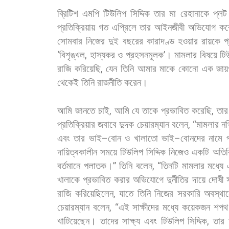
ব্রিটিশ
এমপি
টিউলিপ
সিদ্দিক
তার
মা
রেহানাকে
প্লট
প্রতিক্রিয়ায়
গত
এপ্রিলে
তার
আইনজীবী
অভিযোগ
কর
সোমবার
নিজের
দুই
বছরের
কারাদণ্ড
হওয়ার
রায়কে
প
‘
বিশৃঙ্খল
,
হাস্যকর
ও
প্রহসনমূলক
’
।
মামলার
বিষয়ে
টি
রাজি
করিয়েছি
,
যেন
তিনি
আমার
মাকে
কোনো
এক
জায়
থেকেই
তিনি
রাজনীতি
করেন।
আমি
জানতে
চাই
,
আমি
যে
তাকে
প্রভাবিত
করেছি
,
তার
প্রতিক্রিয়ার
জবাবে
দুদক
চেয়ারম্যান
বলেন
, “
মামলার
নথ
এবং
তার
ভাই
–
বোন
ও
খালাতো
ভাই
–
বোনদের
নামে
দায়িত্বকালীন
সময়ে
টিউলিপ
সিদ্দিক
নিজেও
একটি
অতির
বর্তমানে
পলাতক।
”
তিনি
বলেন
, “
তিনটি
মামলার
মধ্যে
খালাকে
প্রভাবিত
করার
অভিযোগে
দুর্নীতির
দায়ে
দোষী
রাজি
করিয়েছিলেন
,
যাতে
তিনি
নিজের
সরকারি
অবস্থা
চেয়ারম্যান
বলেন
, “
এই
সাক্ষীদের
মধ্যে
কয়েকজন
শপথ
খাটিয়েছেন।
তাদের
সাক্ষ্য
এবং
টিউলিপ
সিদ্দিক
,
তার