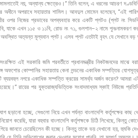
মামলাতেই
নয়
,
অন্যান্য
ক্ষেত্রেও।
”
তিনি
বলেন
,
এ
ধরনের
আচরণ
দণ্ডবিধ
ার
অধীনে
অপরাধে
সহায়তার
শামিল।
আবদুল
মোমেন
বলেছেন
, “
এই
পারিপ
রীর
ওপর
নিজের
প্রভাবের
অপব্যবহার
করে
একটি
প্লটও
(
প্লট
নং
সিডব
বি
,
যাকে
এখন
১১৫
ও
১১বি
,
রোড
নং
৭১
,
গুলশান
–
২
নামে
পুনঃনামকরণ
কর
অবস্থিত
অত্যন্ত
মূল্যবান
প্লট।
এসব
প্লট
এতটাই
বৃহৎ
যে
সেখানে
বড়
সংরক্ষিত
এই
সরকারি
জমি
পরবর্তীতে
প্রধানমন্ত্রীর
নিকটজনদের
মাঝে
বরাদ
গে
অফশোর
কোম্পানির
সহায়তায়
কেনা
লন্ডনের
একাধিক
সম্পত্তির
যোগসূত্
ি
ব্যয়বহুল
নগরে
একাধিক
সম্পত্তি
ক্রয়ের
সামর্থ্য
অর্জন
করেন
?
আমরা
এ
হয়েছে।
”
রায়ের
পর
যুক্তরাজ্যভিত্তিক
সংবাদমাধ্যম
স্কাই
নিউজে
প্রতিক
যোগ
ছড়ানো
হচ্ছে
,
সেগুলো
নিয়ে
এখন
পর্যন্ত
বাংলাদেশি
কর্তৃপক্ষের
কাছ
থ
নিয়োগ
করেছি
,
যারা
বহুবার
বাংলাদেশি
কর্তৃপক্ষকে
চিঠি
লিখেছে
,
কিন্তু
কোন
গিয়ে
জানতে
চেয়েছিলেন
কী
হচ্ছে।
কিন্তু
তাকে
ভয়
দেখানো
হয়
,
হুমকি
দে
াবি
যে
তিনি
অভিযোগের
জবাব
দেওয়ার
সুযোগ
পাননি
,
তা
সম্পূর্ণ
অসত্য।