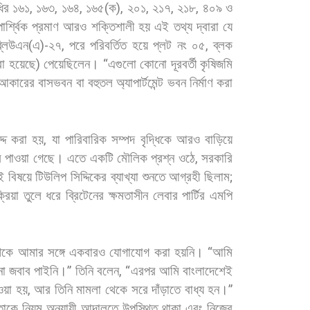
ির
১৬১
,
১৬৩
,
১৬৪
,
১৬৫
(
ক
),
২০১
,
২১৭
,
২১৮
,
৪০৯
ও
ার্শ্বিক
প্রমাণ
আরও
শক্তিশালী
হয়
এই
তথ্য
দ্বারা
যে
্লিউএন
(
এ
)-
২৭
,
পরে
পরিবর্তিত
হয়ে
প্লট
নং
০৫
,
ব্লক
া
হয়েছে
)
পেয়েছিলেন।
“
এগুলো
কোনো
দূরবর্তী
কৃষিজমি
আকারের
বাসভবন
বা
বহুতল
অ্যাপার্টমেন্ট
ভবন
নির্মাণ
করা
্দ
করা
হয়
,
যা
পারিবারিক
সম্পদ
বৃদ্ধিকে
আরও
বাড়িয়ে
র
পাওয়া
গেছে।
এতে
একটি
মৌলিক
প্রশ্ন
ওঠে
,
সরকারি
ই
বিষয়ে
টিউলিপ
সিদ্দিকের
ব্যাখ্যা
শুনতে
আগ্রহী
ছিলাম
;
্রিয়া
তুলে
ধরে
ব্রিটেনের
ক্ষমতাসীন
লেবার
পার্টির
এমপি
েকে
আমার
সঙ্গে
একবারও
যোগাযোগ
করা
হয়নি।
“
আমি
ো
জবাব
পাইনি।
”
তিনি
বলেন
, “
এরপর
আমি
বাংলাদেশেই
ওয়া
হয়
,
আর
তিনি
মামলা
থেকে
সরে
দাঁড়াতে
বাধ্য
হন।
”
তাকে
নিয়ম
অনুযায়ী
আদালতে
উপস্থিত
থাকা
এবং
নিজের