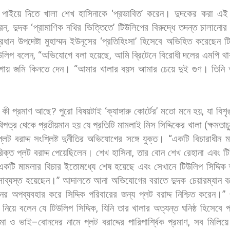
পাইয়ে
দিতে
খালা
শেখ
হাসিনাকে
‘
প্রভাবিত
’
করেন।
দুদকের
করা
এই
েন
,
দুদক
‘
প্রামাণিক
নথির
ভিত্তিতে
’
টিউলিপের
বিরুদ্ধে
তদন্ত
চালানোর
্রধান
উপদেষ্টা
মুহাম্মদ
ইউনূসের
‘
প্রতিহিংসা
’
হিসেবে
অভিহিত
করেছেন
ট
উলিপ
বলেন
, “
অভিযোগে
বলা
হয়েছে
,
আমি
ব্রিটেনে
বিরোধী
দলের
এমপি
থা
গায়
জমি
কিনতে
দেন।
“
আমার
খালার
বয়স
আমার
চেয়ে
দুই
গুণ।
তিনি
কী
প্রমাণ
আছে
?
পুরো
বিষয়টাই
‘
ক্যাঙ্গারু
কোর্টের
’
মতো
মনে
হয়
,
যা
বিশৃ
িপত্র
থেকে
প্রতীয়মান
হয়
যে
প্রতিটি
মামলাই
মিস
সিদ্দিকের
খালা
(
ক্ষমতাচ
প্লট
বরাদ্দ
সংশ্লিষ্ট
দুর্নীতির
অভিযোগের
সঙ্গে
যুক্ত।
“
একটি
বিচারাধীন
ম
িক্ত
প্লট
বরাদ্দ
পেয়েছিলেন।
শেখ
হাসিনা
,
তার
বোন
শেখ
রেহানা
এবং
ট
একটি
মামলার
বিচার
ইতোমধ্যে
শেষ
হয়েছে
এবং
সেখানে
টিউলিপ
সিদ্দিক
সাব্যস্ত
হয়েছেন।
”
আদালতে
আনা
অভিযোগের
বরাতে
দুদক
চেয়ারম্যান
ব
নের
অপব্যবহার
করে
সিদ্দিক
পরিবারের
জন্য
প্লট
বরাদ্দ
নিশ্চিত
করেন।
”
নিয়ে
বলেন
যে
টিউলিপ
সিদ্দিক
,
যিনি
তার
খালার
অত্যন্ত
ঘনিষ্ঠ
হিসেবে
প
মা
ও
ভাই
–
বোনদের
নামে
প্লট
বরাদ্দের
পারিপার্শ্বিক
প্রমাণ
,
সব
মিলিয়ে