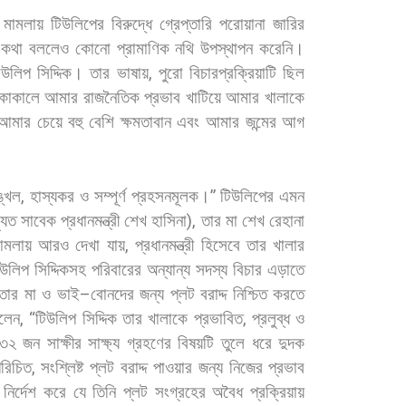
মামলায়
টিউলিপের
বিরুদ্ধে
গ্রেপ্তারি
পরোয়ানা
জারির
কথা
বললেও
কোনো
প্রামাণিক
নথি
উপস্থাপন
করেনি।
িউলিপ
সিদ্দিক।
তার
ভাষায়
,
পুরো
বিচারপ্রক্রিয়াটি
ছিল
কাকালে
আমার
রাজনৈতিক
প্রভাব
খাটিয়ে
আমার
খালাকে
আমার
চেয়ে
বহু
বেশি
ক্ষমতাবান
এবং
আমার
জন্মের
আগ
ঙ্খল
,
হাস্যকর
ও
সম্পূর্ণ
প্রহসনমূলক।
”
টিউলিপের
এমন
্যুত
সাবেক
প্রধানমন্ত্রী
শেখ
হাসিনা
),
তার
মা
শেখ
রেহানা
ামলায়
আরও
দেখা
যায়
,
প্রধানমন্ত্রী
হিসেবে
তার
খালার
িউলিপ
সিদ্দিকসহ
পরিবারের
অন্যান্য
সদস্য
বিচার
এড়াতে
তার
মা
ও
ভাই
–
বোনদের
জন্য
প্লট
বরাদ্দ
নিশ্চিত
করতে
লেন
, “
টিউলিপ
সিদ্দিক
তার
খালাকে
প্রভাবিত
,
প্রলুব্ধ
ও
৩২
জন
সাক্ষীর
সাক্ষ্য
গ্রহণের
বিষয়টি
তুলে
ধরে
দুদক
রিচিত
,
সংশ্লিষ্ট
প্লট
বরাদ্দ
পাওয়ার
জন্য
নিজের
প্রভাব
নির্দেশ
করে
যে
তিনি
প্লট
সংগ্রহের
অবৈধ
প্রক্রিয়ায়