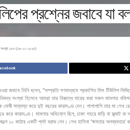
িউলিপের প্রশ্নের জবাবে যা ব
,
সংখ্যা ১৫৩ (২৯-১১-২০২৫)
Facebook
েওয়া
জবাবে
তিনি
বলেন
, “
সম্প্রতি
গণমাধ্যমে
প্রকাশিত
মিস
টিউলিপ
সিদ্দ
ধিবদ্ধ
সংস্থা
হিসেবে
আমরা
তার
বিরুদ্ধে
দায়ের
করা
সকল
মামলার
নথিপত
ে
দোষী
সাব্যস্ত
করে
দুই
বছরের
কারাদণ্ড
দেন।
পাশাপাশি
তার
মা
শেখ
রে
ছর
করে
কারাদণ্ড।
মামলার
অভিযোগ
ছিল
,
ঢাকা
শহরে
বাড়ি
বা
ফ্ল্যাট
বা
কল্পে
১০
কাঠার
একটি
প্লট
বরাদ্দ
নেন।
শেখ
হাসিনা
‘
ক্ষমতার
অপব্যবহার
’
ক