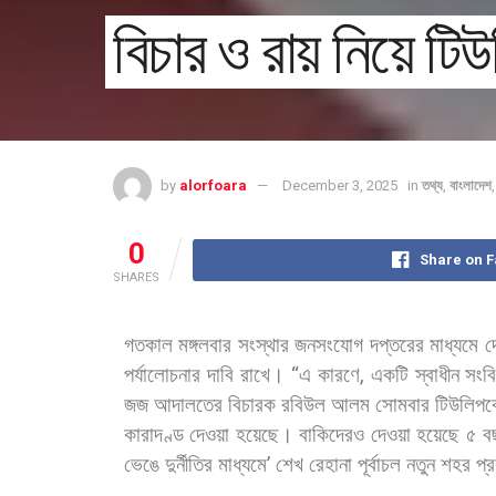
বিচার ও রায় নিয়ে ট
by
alorfoara
December 3, 2025
in
তথ্য
,
বাংলাদেশ
0
Share on 
SHARES
গতকাল
মঙ্গলবার
সংস্থার
জনসংযোগ
দপ্তরের
মাধ্যমে
দ
পর্যালোচনার
দাবি
রাখে।
“
এ
কারণে
,
একটি
স্বাধীন
সংবি
জজ
আদালতের
বিচারক
রবিউল
আলম
সোমবার
টিউলিপক
কারাদণ্ড
দেওয়া
হয়েছে।
বাকিদেরও
দেওয়া
হয়েছে
৫
ব
ভেঙে
দুর্নীতির
মাধ্যমে
’
শেখ
রেহানা
পূর্বাচল
নতুন
শহর
প্র