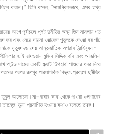
ধিত্ব
করান।
”
তিনি
বলেন
, “
সামগ্রিকভাবে
,
এসব
তথ্য
।
রায়ের
আগে
পূর্বাচলে
প্লট
দুর্নীতির
অন্য
তিন
মামলায়
গত
েদ
জয়
এবং
মেয়ে
সায়মা
ওয়াজেদ
পুতুলকে
দেওয়া
হয়
পাঁচ
িনাকে
মৃত্যুদণ্ড
দেয়
আন্তর্জাতিক
অপরাধ
ট্রাইব্যুনাল।
িউলিপের
ভাই
রাদওয়ান
মুজিব
সিদ্দিক
ববি
এবং
আজমিনা
লাখ
পাউন্ড
দামের
একটি
ফ্ল্যাট
‘
উপহার
’
পাওয়ার
খবর
নিয়ে
পতনের
পরপর
রূপপুর
পারমাণবিক
বিদ্যুৎ
প্রকল্পে
দুর্নীতির
তুমুল
আলোচনা।মা
–
বাবার
কাছ
থেকে
পাওয়া
গুলশানের
া
তদন্তে
‘
ভুয়া
’
প্রমাণিত
হওয়ার
কথাও
বলেছে
দুদক।