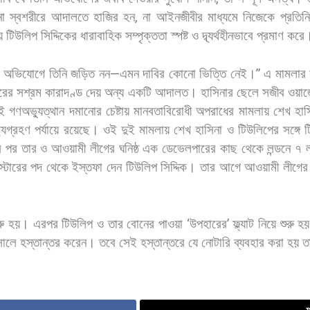
না
স্বশরীরে
আদালতে
হাজির
হন
,
না
আইনজীবীর
মাধ্যমে
নিজেকে
প্রতিনি
য়
টিউলিপ
সিদ্দিকের
ধারাবাহিক
সম্পৃক্ততা
স্পষ্ট
ও
দ্ব্যর্থহীনভাবে
প্রমাণ
করে
অভিযোগে
তিনি
জড়িত
নন
—
এমন
দাবির
কোনো
ভিত্তি
নেই।
”
এ
মামলার
রের
সশ্রম
কারাদণ্ড
দেয়
অন্য
একটি
আদালত।
হাসিনার
ছেলে
সজীব
ওয়াজ
ই
গণঅভ্যুত্থান
দমানোর
চেষ্টায়
মানবতাবিরোধী
অপরাধের
মামলায়
শেখ
হাস
ষ্যগ্রহণ
পর্যায়ে
রয়েছে।
ওই
দুই
মামলায়
শেখ
হাসিনা
ও
টিউলিপের
সঙ্গে
ট
র
পর
তার
ও
আওয়ামী
লীগের
ঘনিষ্ঠ
এক
ডেভেলপারের
কাছ
থেকে
লন্ডনে
৭
স্টারের
পদ
থেকে
ইস্তফা
দেন
টিউলিপ
সিদ্দিক।
তার
আগে
আওয়ামী
লীগের
রু
হয়।
এরপর
টিউলিপ
ও
তার
বোনের
পাওয়া
‘
উপহারের
’
ফ্ল্যাট
নিয়ে
শুরু
হয়
সালে
হস্তান্তর
করেন।
তবে
সেই
হস্তান্তরে
যে
নোটারি
ব্যবহার
করা
হয়
ত