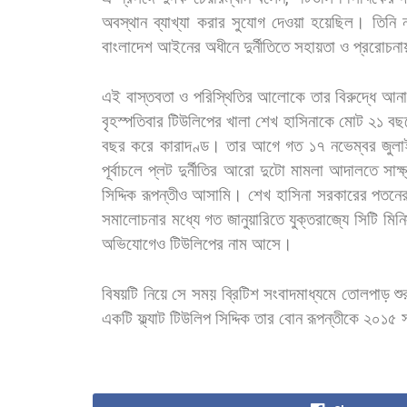
অবস্থান
ব্যাখ্যা
করার
সুযোগ
দেওয়া
হয়েছিল।
তিনি
বাংলাদেশ
আইনের
অধীনে
দুর্নীতিতে
সহায়তা
ও
প্ররোচনা
এই
বাস্তবতা
ও
পরিস্থিতির
আলোকে
তার
বিরুদ্ধে
আনা
বৃহস্পতিবার
টিউলিপের
খালা
শেখ
হাসিনাকে
মোট
২১
বছ
বছর
করে
কারাদণ্ড।
তার
আগে
গত
১৭
নভেম্বর
জুলা
পূর্বাচলে
প্লট
দুর্নীতির
আরো
দুটো
মামলা
আদালতে
সাক্
সিদ্দিক
রূপন্তীও
আসামি।
শেখ
হাসিনা
সরকারের
পতনে
সমালোচনার
মধ্যে
গত
জানুয়ারিতে
যুক্তরাজ্যে
সিটি
মিনি
অভিযোগেও
টিউলিপের
নাম
আসে।
বিষয়টি
নিয়ে
সে
সময়
ব্রিটিশ
সংবাদমাধ্যমে
তোলপাড়
শু
একটি
ফ্ল্যাট
টিউলিপ
সিদ্দিক
তার
বোন
রূপন্তীকে
২০১৫