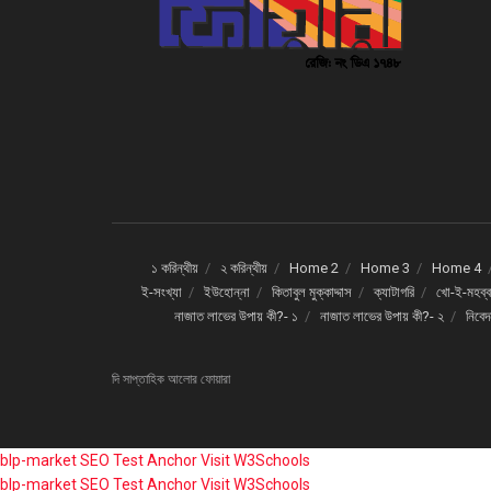
১ করিন্থীয়
২ করিন্থীয়
Home 2
Home 3
Home 4
ই-সংখ্যা
ইউহোন্না
কিতাবুল মুক্কাদ্দাস
ক্যাটাগরি
খো-ই-মহব্ব
নাজাত লাভের উপায় কী?- ১
নাজাত লাভের উপায় কী?- ২
নিবে
দি সাপ্তাহিক আলোর ফোয়ারা
blp-market
SEO Test Anchor
Visit W3Schools
blp-market
SEO Test Anchor
Visit W3Schools