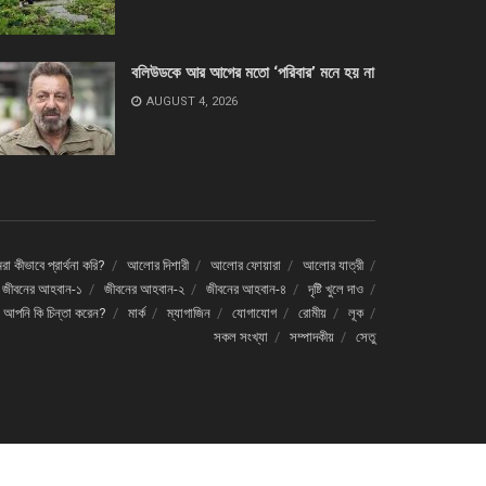
বলিউডকে আর আগের মতো ‘পরিবার’ মনে হয় না
AUGUST 4, 2026
া কীভাবে প্রার্থনা করি?
আলোর দিশারী
আলোর ফোয়ারা
আলোর যাত্রী
জীবনের আহবান-১
জীবনের আহবান-২
জীবনের আহবান-৪
দৃষ্টি খুলে দাও
ে আপনি কি চিন্তা করেন?
মার্ক
ম্যাগাজিন
যোগাযোগ
রোমীয়
লূক
সকল সংখ্যা
সম্পাদকীয়
সেতু