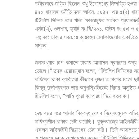
গভীরভাবে
জড়িত
ছিলেন
;
শুধু
ইতোমধ্যে
নিষ্পত্তি
হওয়া
৪২০
ধারাসহ
দুর্নীতি
দমন
আইন
,
১৯৪৭
–
এর
৫
(
২
)
ধার
টিউলিপ
সিদ্দিক
তার
খালা
ক্ষমতাচ্যুত
সাবেক
প্রধানমন্ত্
এনই
(
এ
),
গুলশান
,
ফ্ল্যাট
নং
বি
/
২০১
,
হাউস
নং
৫এ
ও
৫
নয়
;
বরং
ঢাকার
সবচেয়ে
ব্যয়বহুল
এলাকাগুলোর
একটিতে
সম্ভব।
জনসংখ্যার
চাপ
কমাতে
ঢাকায়
আবাসন
প্রকল্পের
জন্য
তোলে।
”
দুদক
চেয়ারম্যান
বলেন
, “
টিউলিপ
সিদ্দিকের
সঙ্
দায়িত্বে
থাকা
ব্যক্তিরা
কীভাবে
লন্ডন
ও
ঢাকার
মতো
দুট
কিন্তু
দুর্ভাগ্যবশত
তার
অনুপস্থিতিতেই
বিচার
অনুষ্ঠিত
টিউলিপ
বলেন
, “
আমি
পুরো
ব্যাপারটা
নিয়ে
হতবাক।
দেড়
বছর
ধরে
আমার
বিরুদ্ধে
যেসব
বিদ্বেষমূলক
অভি
দায়িত্বশীল
থাকার
চেষ্টা
করেছি।
যুক্তরাজ্যে
আইনজীবী
একজন
আইনজীবী
নিয়োগের
চেষ্টা
করি।
তিনি
আদালতে
এ
প্রসঙ্গে
দুদক
চেয়ারম্যান
বলেন
, “
টিউলিপ
সিদ্দিকের
দ