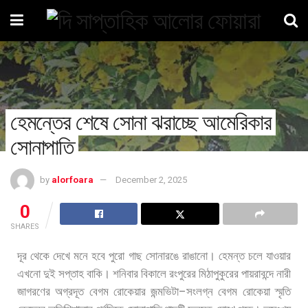
হেমন্তের শেষে সোনা ঝরাচ্ছে আমেরিকার
সোনাপাতি
by
alorfoara
December 2, 2025
0
SHARES
দূর
থেকে
দেখে
মনে
হবে
পুরো
গাছ
সোনারঙে
রাঙানো।
হেমন্ত
চলে
যাওয়ার
এখনো
দুই
সপ্তাহ
বাকি।
শনিবার
বিকালে
রংপুরের
মিঠাপুকুরের
পায়রাবন্দে
নারী
–
জাগরণের
অগ্রদূত
বেগম
রোকেয়ার
জন্মভিটা
সংলগ্ন
বেগম
রোকেয়া
স্মৃতি