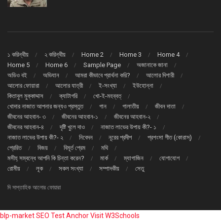
১ করিন্থীয়
২ করিন্থীয়
Home 2
Home 3
Home 4
Home 5
Home 6
Sample Page
অজানাকে জানা
অডিও বই
অভিযান
আমরা কীভাবে প্রার্থনা করি?
আলোর দিশারী
আলোর ফোয়ারা
আলোর যাত্রী
ই-সংখ্যা
ইউহোন্না
কিতাবুল মুক্কাদ্দাস
ক্যাটাগরি
খো-ই-মহব্বত্
খোদার নাজাত আপনার জন্যও প্রস্তুত
গান
গালাতীয়
জীবন দাতা
জীবনের আহবান- ৩
জীবনের আহবান-১
জীবনের আহবান-২
জীবনের আহবান-৪
দৃষ্টি খুলে দাও
নাজাত লাভের উপায় কী?- ১
নাজাত লাভের উপায় কী?- ২
নিবেদন
নূরের প্রদীপ
প্রশংসা গীত (কোরাস্)
প্রেরিত
বিজয়
বিমূর্ত প্রেম
মথি
মসীহ্ সম্বন্ধে আপনি কি চিন্তা করেন?
মার্ক
ম্যাগাজিন
যোগাযোগ
রোমীয়
লূক
সকল সংখ্যা
সম্পাদকীয়
সেতু
দি সাপ্তাহিক আলোর ফোয়ারা
blp-market
SEO Test Anchor
Visit W3Schools