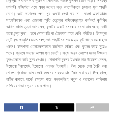
কেন্দ্রের
অতিথিশালার
পূর্বদিকে
সোনাপাতি
গাছটি
ফুলসহ
চোখে
পড়ে।
অসংখ্য
দর্শনার্থী
পরিদর্শনে
এসে
মুগ্ধ
হচ্ছেন
সুদূর
আমেরিকাতে
জন্মানো
ফুল
গাছটি
দেখে।
এটি
আমাদের
দেশে
খুব
একটা
দেখা
যায়
না।
বাংলা
একাডেমির
সহপরিচালক
এবং
রোকেয়া
স্মৃতি
কেন্দ্রের
দায়িত্বপ্রাপ্ত
কর্মকর্তা
কৃষিবিদ
,
আবিদ
করিম
মুন্না
জানালেন
ফুলটির
একটি
চমৎকার
বাংলা
নাম
আছে
সেটা
হলো
চন্দ্রপ্রভা।
তবে
সোনাপাতি
বা
টোকোমা
নামে
বেশি
পরিচিত।
চিরসবুজ
ছোট
বৃক্ষ
প্রকৃতির
দ্রুত
বেড়ে
ওঠা
গাছটি
১৫
থেকে
২০
ফুট
পর্যন্ত
লম্বা
হয়ে
থাকে।
ডালপালা
এলোমেলোভাবে
চারদিকে
ছড়িয়ে
এবং
ফুলের
ভারে
নুয়েও
পড়ে।
প্রথমে
ডালের
আগায়
ফুল
ফোটে।
সবুজ
রঙের
ঝোপের
মধ্যে
উজ্জ্বল
,
ফুলগুলোকে
ভারি
সুন্দর
দেখায়।
সোনাপাতি
ফুলের
ইংরেজি
নাম
ইয়োলো
বেলস
,
ইয়োলো
ট্রামপেট
ইয়োলো
এলডার
ইত্যাদি।
বীজ
থেকে
চারা
তৈরি
করা
,
,
গেলেও
প্রধানত
ডাল
কেটে
কলমের
মাধ্যমে
চারা
তৈরি
করা
হয়।
টবে
ছাদে
,
,
,
,
বাড়ির
বাগানে
পার্কে
রাস্তার
ধারে
সড়কদ্বীপে
স্কুল
ও
কলেজের
আঙিনায়
লাগিয়ে
শোভা
বাড়ানো
যেতে
পারে।