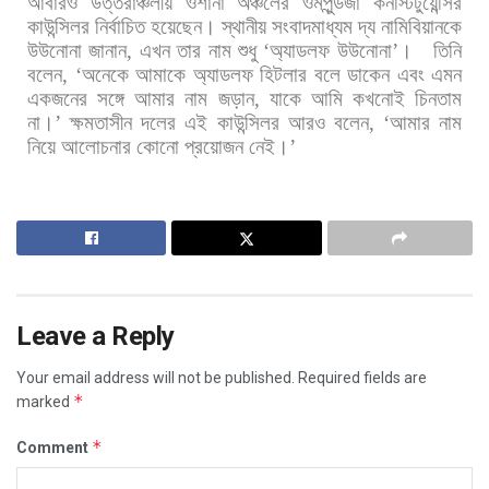
আবারও
উত্তরাঞ্চলীয়
ওশানা
অঞ্চলের
ওমপুন্ডজা
কনস্টিটুয়েন্সির
কাউন্সিলর
নির্বাচিত
হয়েছেন। স্থানীয়
সংবাদমাধ্যম
দ্য
নামিবিয়ানকে
উউনোনা
জানান
,
এখন
তার
নাম
শুধু
‘
অ্যাডলফ
উউনোনা
’
।
তিনি
বলেন
, ‘
অনেকে
আমাকে
অ্যাডলফ
হিটলার
বলে
ডাকেন
এবং
এমন
একজনের
সঙ্গে
আমার
নাম
জড়ান
,
যাকে
আমি
কখনোই
চিনতাম
না।
’
ক্ষমতাসীন
দলের
এই
কাউন্সিলর
আরও
বলেন
, ‘
আমার
নাম
নিয়ে
আলোচনার
কোনো
প্রয়োজন
নেই।
’
Leave a Reply
Your email address will not be published.
Required fields are
*
marked
*
Comment