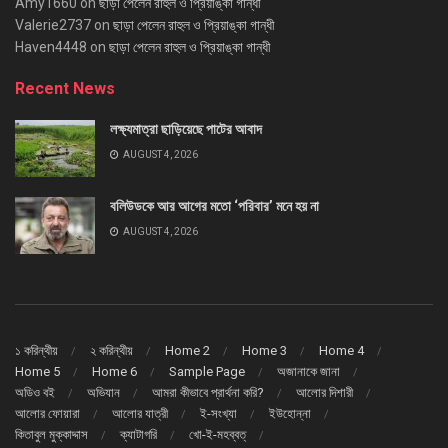
Amy1660
on
ছাড়া পেলেন রাহুল ও প্রিয়াঙ্কা গান্ধী
Valerie2737
on
ছাড়া পেলেন রাহুল ও প্রিয়াঙ্কা গান্ধী
Haven4448
on
ছাড়া পেলেন রাহুল ও প্রিয়াঙ্কা গান্ধী
Recent News
লক্ষ্যমাত্রা ছাড়িয়েছে পাটের আবাদ
AUGUST 4, 2026
বলিউডকে আর আগের মতো ‘পরিবার’ মনে হয় না
AUGUST 4, 2026
১ করিন্থীয়
২ করিন্থীয়
Home 2
Home 3
Home 4
Home 5
Home 6
Sample Page
অজানাকে জানা
অডিও বই
অভিযান
আমরা কীভাবে প্রার্থনা করি?
আলোর দিশারী
আলোর ফোয়ারা
আলোর যাত্রী
ই-সংখ্যা
ইউহোন্না
কিতাবুল মুক্কাদ্দাস
ক্যাটাগরি
খো-ই-মহব্বত্