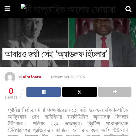
আবারও জয়ী সেই ‘অ্যাডলফ হিটলার’
by
alorfoara
November 30, 2025
0
SHARES
স্থানীয়
নির্বাচনে
টানা
পঞ্চমবারের
মতো
জয়ী
হয়েছেন
দক্ষিণ
–
পশ্চিম
আফ্রিকার
দেশ
নামিবিয়ার
রাজনীতিবিদ
অ্যাডলফ
হিটলার
উউনোনা। শনিবার
(
২৯
নভেম্বর
)
ব্রিটিশ
সংবাদমাধ্যম
টেলিগ্রাফের
প্রতিবেদনে
জানানো
হয়
,
৫৭
বছর
বয়সি
উউনোনা