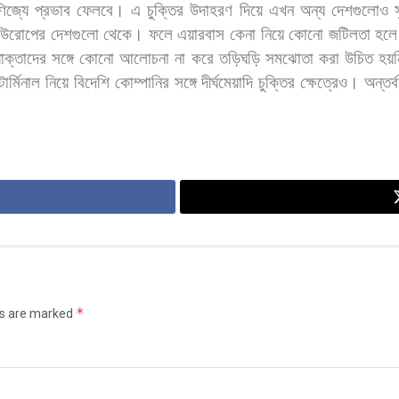
ণিজ্যে
প্রভাব
ফেলবে।
এ
চুক্তির
উদাহরণ
দিয়ে
এখন
অন্য
দেশগুলোও
উরোপের
দেশগুলো
থেকে।
ফলে
এয়ারবাস
কেনা
নিয়ে
কোনো
জটিলতা
হলে
োক্তাদের
সঙ্গে
কোনো
আলোচনা
না
করে
তড়িঘড়ি
সমঝোতা
করা
উচিত
হয়ন
টার্মিনাল
নিয়ে
বিদেশি
কোম্পানির
সঙ্গে
দীর্ঘমেয়াদি
চুক্তির
ক্ষেত্রেও।
অন্তর্বর
*
ds are marked