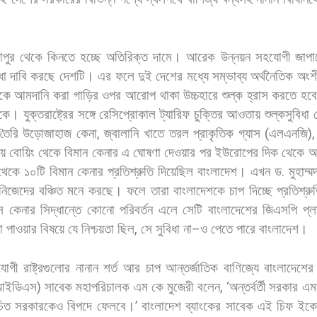
গাপুর
থেকে
কিনতে
হচ্ছে
অতিরিক্ত
দামে। আরেক
উন্নয়ন
সহযোগী
জাপা
ধা
দাবি
করছে
দেশটি।
এর
ফলে
দুই
দেশের
মধ্যে
সম্ভাব্য
অর্থনৈতিক
অংশী
কে
আমদানি
করা
গাড়ির
ওপর
আরোপ
থাকা
উচ্চহারে
শুল্ক
হ্রাস
করতে
হবে
েকে।
যুক্তরাষ্ট্রের
সঙ্গে
রেসিপ্রোকাল
ট্যারিফ
চুক্তির
আওতায়
শুল্কসুবিধা
তৈরি
উড়োজাহাজ
কেনা
,
জ্বালানি
খাতে
তরল
প্রাকৃতিক
গ্যাস
(
এলএনজি
)
য়ে
বোয়িং
থেকে
বিমান
কেনার
এ
ঘোষণা
দেওয়ার
পর
ইউরোপের
দিক
থেকে
আ
থেকে
১০টি
বিমান
কেনার
প্রতিশ্রুতি
দিয়েছিল
বাংলাদেশ।
এখন
ড
.
মুহাম্ম
নিজেদের
বঞ্চিত
মনে
করছে।
ফলে
তারা
বাংলাদেশকে
চাপ
দিচ্ছে
প্রতিশ্রু
স
কেনার
সিদ্ধান্তে
কোনো
পরিবর্তন
এলে
সেটি
বাংলাদেশের
জিএসপি
প্ল
া
পাওয়ার
বিষয়ে
যে
নিশ্চয়তা
ছিল
,
সে
সুবিধা
না
–
ও
পেতে
পারে
বাংলাদেশ।
যোগী
রাষ্ট্রগুলোর
নানান
শর্ত
আর
চাপ
আন্তর্জাতিক
বাণিজ্যে
বাংলাদেশের
আইডিএস
)
সাবেক
মহাপরিচালক
এম
কে
মুজেরী
বলেন
, ‘
অন্তর্বর্তী
সরকার
এম
চিত
সরকারকেও
বিপদে
ফেলবে।
’
বাংলাদেশ
ব্যাংকের
সাবেক
এই
চিফ
ইকো