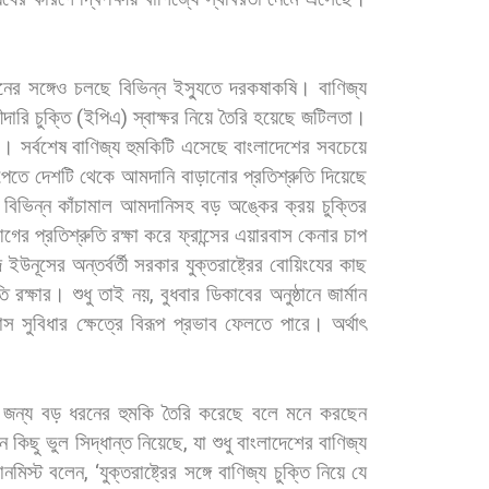
নের
সঙ্গেও
চলছে
বিভিন্ন
ইস্যুতে
দরকষাকষি।
বাণিজ্য
দারি
চুক্তি
(
ইপিএ
)
স্বাক্ষর
নিয়ে
তৈরি
হয়েছে
জটিলতা।
। সর্বশেষ
বাণিজ্য
হুমকিটি
এসেছে
বাংলাদেশের
সবচেয়ে
পেতে
দেশটি
থেকে
আমদানি
বাড়ানোর
প্রতিশ্রুতি
দিয়েছে
,
বিভিন্ন
কাঁচামাল
আমদানিসহ
বড়
অঙ্কের
ক্রয়
চুক্তির
গের
প্রতিশ্রুতি
রক্ষা
করে
ফ্রান্সের
এয়ারবাস
কেনার
চাপ
দ
ইউনূসের
অন্তর্বর্তী
সরকার
যুক্তরাষ্ট্রের
বোয়িংযের
কাছ
তি
রক্ষার।
শুধু
তাই
নয়
,
বুধবার
ডিকাবের
অনুষ্ঠানে
জার্মান
াস
সুবিধার
ক্ষেত্রে
বিরূপ
প্রভাব
ফেলতে
পারে।
অর্থাৎ
জন্য
বড়
ধরনের
হুমকি
তৈরি
করেছে
বলে
মনে
করছেন
ন
কিছু
ভুল
সিদ্ধান্ত
নিয়েছে
,
যা
শুধু
বাংলাদেশের
বাণিজ্য
নমিস্ট
বলেন
, ‘
যুক্তরাষ্ট্রের
সঙ্গে
বাণিজ্য
চুক্তি
নিয়ে
যে