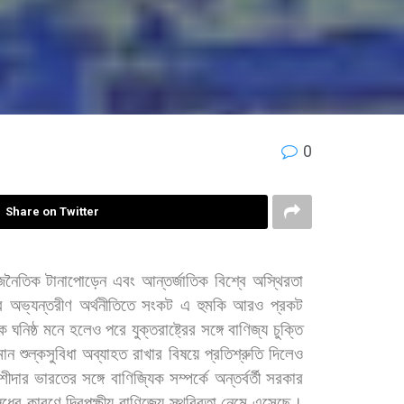
0
Share on Twitter
জনৈতিক
টানাপোড়েন
এবং
আন্তর্জাতিক
বিশ্বে
অস্থিরতা
র
অভ্যন্তরীণ
অর্থনীতিতে
সংকট
এ
হুমকি
আরও
প্রকট
কে
ঘনিষ্ঠ
মনে
হলেও
পরে
যুক্তরাষ্ট্রের
সঙ্গে
বাণিজ্য
চুক্তি
মান
শুল্কসুবিধা
অব্যাহত
রাখার
বিষয়ে
প্রতিশ্রুতি
দিলেও
শীদার
ভারতের
সঙ্গে
বাণিজ্যিক
সম্পর্কে
অন্তর্বর্তী
সরকার
েধের
কারণে
দ্বিপক্ষীয়
বাণিজ্যে
স্থবিরতা
নেমে
এসেছে।