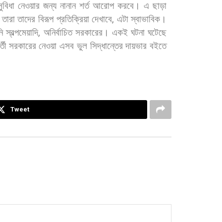
সুবিধা
নেওয়ার
জন্য
নানান
শর্ত
আরোপ
করবে।
এ
ছাড়া
তারা
তাদের
বিরূপ
প্রতিক্রিয়া
দেখাবে
,
এটা
স্বাভাবিক।
ি
স্বল্পমেয়াদি
,
অনির্বাচিত
সরকারের।
একই
ঘটনা
ঘটেছে
্তী
সরকারের
নেওয়া
এসব
ভুল
সিদ্ধান্তের
দায়ভার
বইতে
Tweet