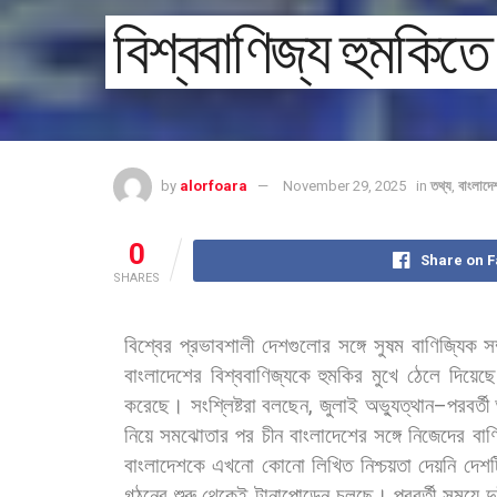
বিশ্ববাণিজ্য হুমকিতে
by
alorfoara
November 29, 2025
in
তথ্য
,
বাংলাদে
0
Share on 
SHARES
বিশ্বের
প্রভাবশালী
দেশগুলোর
সঙ্গে
সুষম
বাণিজ্যিক
সম
বাংলাদেশের
বিশ্ববাণিজ্যকে
হুমকির
মুখে
ঠেলে
দিয়েছ
করেছে। সংশ্লিষ্টরা
বলছেন
,
জুলাই
অভ্যুত্থান
–
পরবর্তী
নিয়ে
সমঝোতার
পর
চীন
বাংলাদেশের
সঙ্গে
নিজেদের
বাণ
বাংলাদেশকে
এখনো
কোনো
লিখিত
নিশ্চয়তা
দেয়নি
দেশ
গঠনের
শুরু
থেকেই
টানাপোড়েন
চলছে।
পরবর্তী
সময়ে
দ