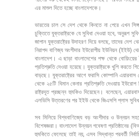
এর
মাশুল
দিতে
হচ্ছে
বাংলাদেশকে।
ভারতের
চাল
সে
দেশ
থেকে
কিনতে
না
পেরে
এখন
সিঙ্
চুক্তিতে
যুক্তরাষ্ট্রকে
যে
সুবিধা
দেওয়া
হবে
,
অনুরূপ
সুবি
জাপান
যুক্তরাষ্ট্রের
উদাহরণ
দিয়ে
বলছে
,
তাদের
দেশ
থে
নিরাপদ
বাণিজ্য
অংশীদার
ইউরোপীয়
ইউনিয়ন
(
ইইউ
)
থ
বাংলাদেশ।
এ
ছাড়া
বাংলাদেশের
পক্ষ
থেকে
বোয়িংয়ের
প্রতিশ্রুতি
দেওয়া
হয়েছে।
যুক্তরাষ্ট্রকে
খুশি
করতে
গি
বাড়ছে।
যুক্তরাষ্ট্রের
আগে
ফরাসি
কোম্পানি
এয়ারবাস
থেকে
২৫টি
বিমান
কেনার
প্রতিশ্রুতি
দেওয়ায়
ইউরোপ
রাষ্ট্রদূত
প্রচ্ছন্ন
হুমকিও
দিয়েছেন।
বলেছেন
,
এয়ারবা
এলডিসি
উত্তরণের
পর
ইইউ
থেকে
জিএসপি
প্লাস
সুবিধ
সব
মিলিয়ে
বিশ্ববাণিজ্যে
বড়
অংশীদার
ও
উন্নয়ন
সহ
বিশেষজ্ঞরা। বাংলাদেশ
উন্নয়ন
গবেষণা
প্রতিষ্ঠানের
(
বি
হুমকিতে
ফেলেছে
তাই
নয়
,
এসব
সিদ্ধান্ত
পরবর্তী
নির্বা