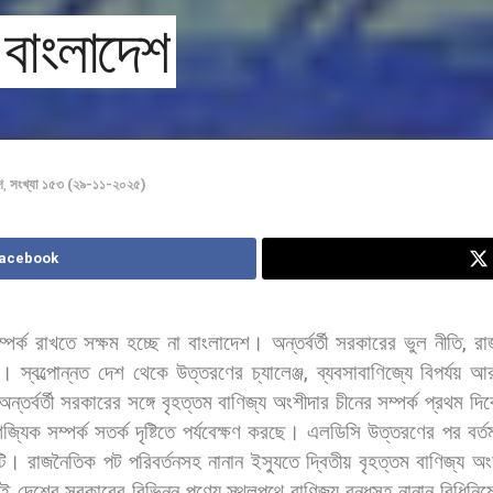
 বাংলাদেশ
শ
,
সংখ্যা ১৫৩ (২৯-১১-২০২৫)
Facebook
্পর্ক
রাখতে
সক্ষম
হচ্ছে
না
বাংলাদেশ।
অন্তর্বর্তী
সরকারের
ভুল
নীতি
,
রা
ে।
স্বল্পোন্নত
দেশ
থেকে
উত্তরণের
চ্যালেঞ্জ
,
ব্যবসাবাণিজ্যে
বিপর্যয়
আ
অন্তর্বর্তী
সরকারের
সঙ্গে
বৃহত্তম
বাণিজ্য
অংশীদার
চীনের
সম্পর্ক
প্রথম
দি
িজ্যিক
সম্পর্ক
সতর্ক
দৃষ্টিতে
পর্যবেক্ষণ
করছে।
এলডিসি
উত্তরণের
পর
বর্ত
টি।
রাজনৈতিক
পট
পরিবর্তনসহ
নানান
ইস্যুতে
দ্বিতীয়
বৃহত্তম
বাণিজ্য
অং
ুই
দেশের
সরকারের
বিভিন্ন
পণ্যে
স্থলপথে
বাণিজ্য
বন্ধসহ
নানান
বিধিনিষ