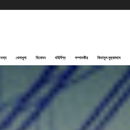
তথ্য
খেলাধুলা
বিনোদন
বহির্বিশ্ব
সম্পাদকীয়
কিতাবুল মুক্কাদ্দাস