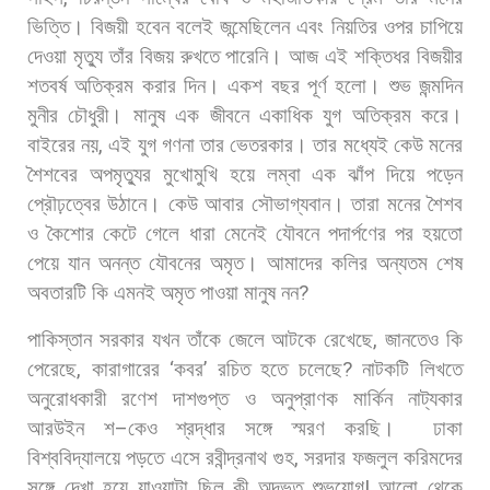
ভিত্তি।
বিজয়ী
হবেন
বলেই
জন্মেছিলেন
এবং
নিয়তির
ওপর
চাপিয়ে
দেওয়া
মৃত্যু
তাঁর
বিজয়
রুখতে
পারেনি।
আজ
এই
শক্তিধর
বিজয়ীর
শতবর্ষ
অতিক্রম
করার
দিন।
একশ
বছর
পূর্ণ
হলো।
শুভ
জন্মদিন
মুনীর
চৌধুরী। মানুষ
এক
জীবনে
একাধিক
যুগ
অতিক্রম
করে।
বাইরের
নয়
,
এই
যুগ
গণনা
তার
ভেতরকার।
তার
মধ্যেই
কেউ
মনের
শৈশবের
অপমৃত্যুর
মুখোমুখি
হয়ে
লম্বা
এক
ঝাঁপ
দিয়ে
পড়েন
প্রৌঢ়ত্বের
উঠানে।
কেউ
আবার
সৌভাগ্যবান।
তারা
মনের
শৈশব
ও
কৈশোর
কেটে
গেলে
ধারা
মেনেই
যৌবনে
পদার্পণের
পর
হয়তো
পেয়ে
যান
অনন্ত
যৌবনের
অমৃত।
আমাদের
কলির
অন্যতম
শেষ
অবতারটি
কি
এমনই
অমৃত
পাওয়া
মানুষ
নন
?
পাকিস্তান
সরকার
যখন
তাঁকে
জেলে
আটকে
রেখেছে
,
জানতেও
কি
পেরেছে
,
কারাগারের
‘
কবর
’
রচিত
হতে
চলেছে
?
নাটকটি
লিখতে
অনুরোধকারী
রণেশ
দাশগুপ্ত
ও
অনুপ্রাণক
মার্কিন
নাট্যকার
আরউইন
শ
–
কেও
শ্রদ্ধার
সঙ্গে
স্মরণ
করছি।
ঢাকা
বিশ্ববিদ্যালয়ে
পড়তে
এসে
রবীন্দ্রনাথ
গুহ
,
সরদার
ফজলুল
করিমদের
সঙ্গে
দেখা
হয়ে
যাওয়াটা
ছিল
কী
অদ্ভুত
শুভযোগ
!
আলো
থেকে