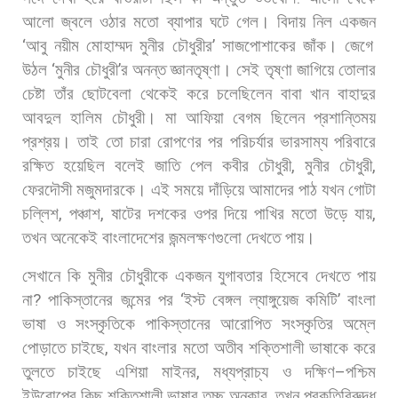
আলো
জ্বলে
ওঠার
মতো
ব্যাপার
ঘটে
গেল।
বিদায়
নিল
একজন
‘
আবু
নয়ীম
মোহাম্মদ
মুনীর
চৌধুরীর
’
সাজপোশাকের
জাঁক।
জেগে
উঠল
‘
মুনীর
চৌধুরী
’
র
অনন্ত
জ্ঞানতৃষ্ণা।
সেই
তৃষ্ণা
জাগিয়ে
তোলার
চেষ্টা
তাঁর
ছোটবেলা
থেকেই
করে
চলেছিলেন
বাবা
খান
বাহাদুর
আবদুল
হালিম
চৌধুরী।
মা
আফিয়া
বেগম
ছিলেন
প্রশান্তিময়
প্রশ্রয়।
তাই
তো
চারা
রোপণের
পর
পরিচর্যার
ভারসাম্য
পরিবারে
রক্ষিত
হয়েছিল
বলেই
জাতি
পেল
কবীর
চৌধুরী
,
মুনীর
চৌধুরী
,
ফেরদৌসী
মজুমদারকে। এই
সময়ে
দাঁড়িয়ে
আমাদের
পাঠ
যখন
গোটা
চল্লিশ
,
পঞ্চাশ
,
ষাটের
দশকের
ওপর
দিয়ে
পাখির
মতো
উড়ে
যায়
,
তখন
অনেকেই
বাংলাদেশের
জন্মলক্ষণগুলো
দেখতে
পায়।
সেখানে
কি
মুনীর
চৌধুরীকে
একজন
যুগাবতার
হিসেবে
দেখতে
পায়
না
?
পাকিস্তানের
জন্মের
পর
‘
ইস্ট
বেঙ্গল
ল্যাঙ্গুয়েজ
কমিটি
’
বাংলা
ভাষা
ও
সংস্কৃতিকে
পাকিস্তানের
আরোপিত
সংস্কৃতির
অম্লে
পোড়াতে
চাইছে
,
যখন
বাংলার
মতো
অতীব
শক্তিশালী
ভাষাকে
করে
তুলতে
চাইছে
এশিয়া
মাইনর
,
মধ্যপ্রাচ্য
ও
দক্ষিণ
–
পশ্চিম
ইউরোপের
কিছু
শক্তিশালী
ভাষার
তুচ্ছ
অনুকার
,
তখন
প্রকৃতিবিরুদ্ধ