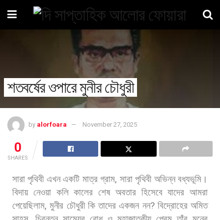
শতবর্ষের ওপারে মুনীর চৌধুরী
by
alorfoara
November 27, 2025
0
SHARES
সারা
পৃথিবী
এখন
একটি
মাত্র
গ্রাম
,
সারা
পৃথিবী
অভিন্ন
বধ্যভূমি।
বিদায়
নেওয়া
কলি
কালের
শেষ
অবতার
হিসেবে
যাদের
আমরা
পেয়েছিলাম
,
মুনীর
চৌধুরী
কি
তাদের
একজন
নন
?
বিদ্রোহের
অমিত
সাহস
,
চিরন্তন
সাম্যের
বোধ
ও
মহাজাতকীয়
প্রেম
তাঁর
মনের