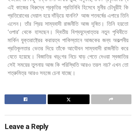
এই
কাজের
বিরুদ্ধে
প্রকৃতির
প্রতিনিধি
হিসেবে
মুনীর
চৌধুরীই
কি
প্রতিরোধের
দেয়াল
হয়ে
দাঁড়িয়ে
যাননি
?
আজ
শতবর্ষের
এপারে
তিনি
এলেন।
তাঁর
প্রিয়
সাম্যবাদী
রাজনীতি
আজ
দূষিত।
তিনি
হয়তো
‘
ওপার
’
থেকে
হাসছেন।
দ্বিতীয়
বিশ্বযুদ্ধোত্তর
নতুন
পৃথিবীতে
মার্কিন
যুক্তরাষ্ট্রের
করায়ত্ব
পাকিস্তানে
আজকের
জন্য
অকল্পনীয়
প্রতিকূলতার
ভেতর
দিয়ে
তাঁকে
আযৌবন
সাম্যবাদী
রাজনীতি
করে
যেতে
হয়েছে।
বিজাতির
খড়্
গের
নিচে
ঘাড়
পেতে
দেওয়া
স্বজাতির
সেই
সময়ের
তুলনায়
আজ
কি
পরিস্থিতি
আরও
তরল
নয়
?
এখন
তো
শত্রুমিত্র
আরও
সহজে
চেনা
যাচ্ছে।
Leave a Reply