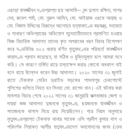
এছাড়া
যাবজ্জীবন
দণ্ডপ্রাপ্ত
ছয়
আসামি
—
নন্দ
দুলাল
রক্ষিত
,
সাগর
দেব
,
রুবেল
শর্মা
,
মো
.
নুরুল
আমিন
,
মো
.
আইয়াজ
ওরফে
আয়াছ
ও
মো
.
নিজাম
উদ্দিনের
বিরুদ্ধে
আলোচ্য
হত্যাকাণ্ডে
ষড়যন্ত্র
,
সহায়তা
ও
সাধারণ
অভিপ্রায়ের
অভিযোগ
সন্দেহাতীতভাবে
প্রমাণিত
হওয়ায়
বিজ্ঞ
বিচারিক
আদালত
তাদের
কৃত
অপরাধের
ধরন
বিচার
বিশ্লেষণ
করে
দণ্ডবিধির
৩০২
ধারায়
বর্ণিত
মৃত্যুদণ্ডের
পরিবর্তে
যাবজ্জীবন
কারাদণ্ড
প্রদান
করেছেন
,
যা
সঠিক
ও
যুক্তিযুক্ত
বলে
আমরা
মনে
করি।
সে
কারণে
তর্কিত
রায়ে
হস্তক্ষেপ
করার
কোনো
অবকাশ
নাই
বলে
রায়ে
উল্লেখ
করেন
উচ্চ
আদালত। ২০২০
সালের
৩১
জুলাই
রাতে
টেকনাফ
মেরিন
ড্রাইভ
সড়কের
শামলাপুর
চেকপোস্টে
পুলিশের
গুলিতে
নিহত
হন
সিনহা
মো
.
রাশেদ
খান। এই
ঘটনায়
করা
মামলার
বিচার
শেষে
২০২২
সালের
৩১
জানুয়ারি
কক্সবাজার
জেলা
ও
দায়রা
জজ
আদালত
দুজনকে
মৃত্যুদণ্ড
,
ছয়জনকে
যাবজ্জীবন
ও
সাতজনকে
খালাস
দিয়ে
রায়
দিয়েছিলেন। পরে
নিয়ম
অনুসারে
মৃত্যুদণ্ডপ্রাপ্ত
টেকনাফ
থানার
সাবেক
ওসি
প্রদীপ
কুমার
দাশ
ও
পরিদর্শক
লিয়াকত
আলীর
মৃত্যুদণ্ডাদেশ
অনুমোদনের
জন্য
(
ডেথ