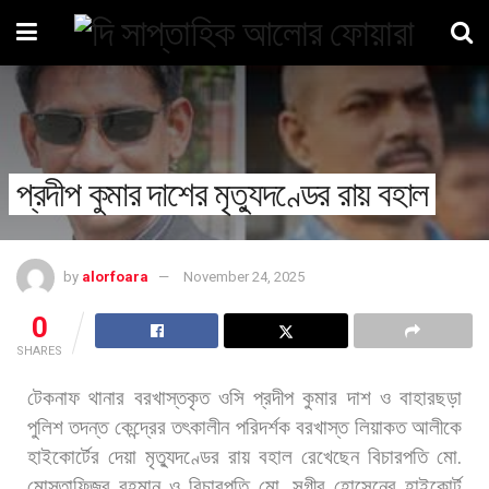
প্রদীপ কুমার দাশের মৃত্যুদণ্ডের রায় বহাল
by
alorfoara
November 24, 2025
0
SHARES
টেকনাফ
থানার
বরখাস্তকৃত
ওসি
প্রদীপ
কুমার
দাশ
ও
বাহারছড়া
পুলিশ
তদন্ত
কেন্দ্রের
তৎকালীন
পরিদর্শক
বরখাস্ত
লিয়াকত
আলীকে
হাইকোর্টের
দেয়া
মৃত্যুদণ্ডের
রায়
বহাল
রেখেছেন
বিচারপতি
মো
.
মোস্তাফিজুর
রহমান
ও
বিচারপতি
মো
.
সগীর
হোসেনের
হাইকোর্ট