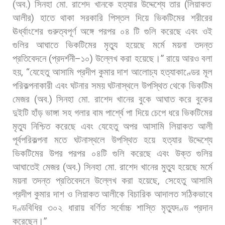
(
অব
.)
সিনহা
মো
.
রাশেদ
খানকে
হত্যার
উদ্দেশ্যে
তার
(
লিয়াকত
আলীর
)
হাতে
থাকা
সরকারি
পিস্তল
দিয়ে
ভিকটিমের
শরীরের
ঊর্ধ্বাংশের
গুরুত্বপূর্ণ
অঙ্গে
পরপর
০৪
টি
গুলি
করেছে
এবং
ওই
গুলির
আঘাতে
ভিকটিমের
মৃত্যু
হয়েছে
মর্মে
ময়না
তদন্ত
প্রতিবেদনে
(
প্রদর্শনী
–
১০
)
উল্লেখ
করা
হয়েছে।
”
রায়ে
আরও
বলা
হয়
, “
যেহেতু
আসামি
প্রদীপ
কুমার
দাশ
আলোচ্য
হত্যাকাণ্ডের
মূল
পরিকল্পনাকারী
এবং
ঘটনার
সময়
ঘটনাস্থলে
উপস্থিত
থেকে
ভিকটিম
মেজর
(
অব
.)
সিনহা
মো
.
রাশেদ
খানের
বুকে
আঘাত
করে
বুকের
দুইটি
হাঁড়
ভাঙ্গা
সহ
গলার
বাম
পার্শ্বে
পা
দিয়ে
চেপে
ধরে
ভিকটিমের
মৃত্যু
নিশ্চিত
করেছে
এবং
যেহেতু
অপর
আসামি
লিয়াকত
আলী
পূর্বপরিকল্পনা
মতে
ঘটনাস্থলে
উপস্থিত
হয়ে
হত্যার
উদ্দেশ্যে
ভিকটিমের
উপর
পরপর
০৪টি
গুলি
করেছে
এবং
উক্ত
গুলির
আঘাতেই
মেজর
(
অব
.)
সিনহা
মো
.
রাশেদ
খানের
মুত্যু
হয়েছে
মর্মে
ময়না
তদন্ত
প্রতিবেদনে
উল্লেখ
করা
হয়েছে
,
সেহেতু
আসামি
প্রদীপ
কুমার
দাশ
ও
লিয়াকত
আলীকে
বিচারিক
আদালত
সঠিকভাবে
দণ্ডবিধির
৩০২
ধারায়
বর্ণিত
সর্বোচ্চ
শাস্তি
মৃত্যুদণ্ড
প্রদান
করেছেন।
”