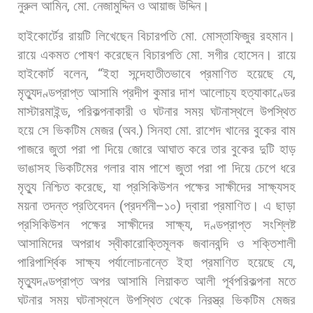
নুরুল
আমিন
,
মো
.
নেজামুদ্দিন
ও
আয়াজ
উদ্দিন।
হাইকোর্টের
রায়টি
লিখেছেন
বিচারপতি
মো
.
মোস্তাফিজুর
রহমান।
রায়ে
একমত
পোষণ
করেছেন
বিচারপতি
মো
.
সগীর
হোসেন। রায়ে
হাইকোর্ট
বলেন
, “
ইহা
সন্দেহাতীতভাবে
প্রমাণিত
হয়েছে
যে
,
মৃত্যুদণ্ডপ্রাপ্ত
আসামি
প্রদীপ
কুমার
দাশ
আলোচ্য
হত্যাকাণ্ডের
মাস্টারমাইন্ড
,
পরিকল্পনাকারী
ও
ঘটনার
সময়
ঘটনাস্থলে
উপস্থিত
হয়ে
সে
ভিকটিম
মেজর
(
অব
.)
সিনহা
মো
.
রাশেদ
খানের
বুকের
বাম
পাজরে
জুতা
পরা
পা
দিয়ে
জোরে
আঘাত
করে
তার
বুকের
দুটি
হাড়
ভাঙাসহ
ভিকটিমের
গলার
বাম
পাশে
জুতা
পরা
পা
দিয়ে
চেপে
ধরে
মৃত্যু
নিশ্চিত
করেছে
,
যা
প্রসিকিউশন
পক্ষের
সাক্ষীদের
সাক্ষ্যসহ
ময়না
তদন্ত
প্রতিবেদন
(
প্রদর্শনী
–
১০
)
দ্বারা
প্রমাণিত। এ
ছাড়া
প্রসিকিউশন
পক্ষের
সাক্ষীদের
সাক্ষ্য
,
দণ্ডপ্রাপ্ত
সংশ্লিষ্ট
আসামিদের
অপরাধ
স্বীকারোক্তিমূলক
জবানবন্দি
ও
শক্তিশালী
পারিপার্শ্বিক
সাক্ষ্য
পর্যালোচনান্তে
ইহা
প্রমাণিত
হয়েছে
যে
,
মৃত্যুদণ্ডপ্রাপ্ত
অপর
আসামি
লিয়াকত
আলী
পূর্বপরিকল্পনা
মতে
ঘটনার
সময়
ঘটনাস্থলে
উপস্থিত
থেকে
নিরস্ত্র
ভিকটিম
মেজর