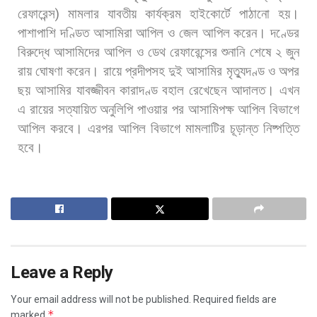
রেফারেন্স
)
মামলার
যাবতীয়
কার্যক্রম
হাইকোর্টে
পাঠানো
হয়।
পাশাপাশি
দণ্ডিত
আসামিরা
আপিল
ও
জেল
আপিল
করেন। দণ্ডের
বিরুদ্ধে
আসামিদের
আপিল
ও
ডেথ
রেফারেন্সের
শুনানি
শেষে
২
জুন
রায়
ঘোষণা
করেন।
রায়ে
প্রদীপসহ
দুই
আসামির
মৃত্যুদণ্ড
ও
অপর
ছয়
আসামির
যাবজ্জীবন
কারাদণ্ড
বহাল
রেখেছেন
আদালত।
এখন
এ
রায়ের
সত্যায়িত
অনুলিপি
পাওয়ার
পর
আসামিপক্ষ
আপিল
বিভাগে
আপিল
করবে।
এরপর
আপিল
বিভাগে
মামলাটির
চূড়ান্ত
নিষ্পত্তি
হবে।
Leave a Reply
Your email address will not be published.
Required fields are
*
marked