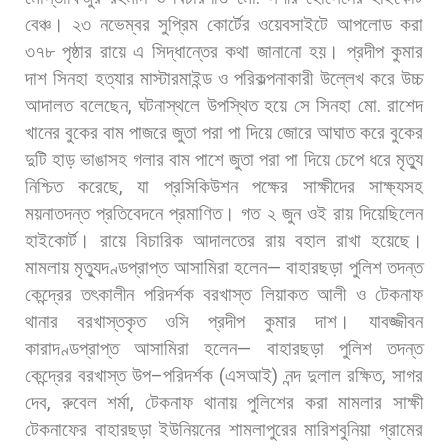
বেঞ্চ। ২৩
নভেম্বর
সুপ্রিম
কোর্টের
ওয়েবসাইটে
আপলোড
করা
৩৭৮
পৃষ্ঠার
রায়ে
এ
সিদ্ধান্তের
কথা
জানানো
হয়।
প্রদীপ
কুমার
দাশ
সিনহা
হত্যার
মাস্টারমাইন্ড
ও
পরিকল্পনাকারী
উল্লেখ
করে
উচ্চ
আদালত
বলেছেন
,
ঘটনাস্থলে
উপস্থিত
হয়ে
সে
সিনহা
মো
.
রাশেদ
খানের
বুকের
বাম
পাজরে
জুতা
পরা
পা
দিয়ে
জোরে
আঘাত
করে
বুকের
দুটি
হাড়
ভাঙাসহ
গলার
বাম
পাশে
জুতা
পরা
পা
দিয়ে
চেপে
ধরে
মৃত্যু
নিশ্চিত
করেছে
,
যা
প্রসিকিউশন
পক্ষের
সাক্ষীদের
সাক্ষ্যসহ
ময়নাতদন্ত
প্রতিবেদনে
প্রমাণিত। গত
২
জুন
ওই
রায়
দিয়েছিলেন
হাইকোর্ট।
রায়ে
বিচারিক
আদালতের
রায়
বহাল
রাখা
হয়েছে।
মামলায়
মৃত্যুদণ্ডপ্রাপ্ত
আসামিরা
হলেন
—
বাহারছড়া
পুলিশ
তদন্ত
কেন্দ্রের
তৎকালীন
পরিদর্শক
বরখাস্ত
লিয়াকত
আলী
ও
টেকনাফ
থানার
বরখাস্তকৃত
ওসি
প্রদীপ
কুমার
দাশ। যাবজ্জীবন
কারাদণ্ডপ্রাপ্ত
আসামিরা
হলেন
—
বাহারছড়া
পুলিশ
তদন্ত
কেন্দ্রের
বরখাস্ত
উপ
–
পরিদর্শক
(
এসআই
)
নন্দ
দুলাল
রক্ষিত
,
সাগর
দেব
,
রুবেল
শর্মা
,
টেকনাফ
থানায়
পুলিশের
করা
মামলার
সাক্ষী
টেকনাফের
বাহারছড়া
ইউনিয়নের
শামলাপুরের
মারিশবুনিয়া
গ্রামের