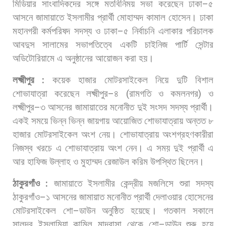
মিডিয়ার
সাংবাদিকদের
সঙ্গে
মতবিনিময়
সভা
করেছেন
ঢাকা
–
৫
আসনে
জামায়াতে
ইসলামীর
প্রার্থী
মোহাম্মদ
কামাল
হোসেন।
ঢাকা
মহানগরী
কর্মপরিষদ
সদস্য
ও
ঢাকা
–
৫
নির্বাচনি
এলাকার
পরিচালক
আবদুস
সালামের
সভাপতিত্বে
একটি
চাইনিজ
পার্টি
সেন্টার
অডিটোরিয়ামে
এ
অনুষ্ঠানের
আয়োজন
করা
হয়।
লক্ষ্মীপুর
:
কয়েক
হাজার
মোটরসাইকেল
নিয়ে
দুটি
বিশাল
শোভাযাত্রা
করেছেন
লক্ষ্মীপুর
–
৪
(
রামগতি
ও
কমলনগর
)
ও
লক্ষ্মীপুর
–
৩
আসনের
জামায়াতের
মনোনীত
দুই
সংসদ
সদস্য
প্রার্থী।
একই
সময়ে
ভিন্ন
ভিন্ন
জায়গায়
আয়োজিত
শোভাযাত্রায়
অন্তত
৮
হাজার
মোটরসাইকেল
অংশ
নেয়।
শোভাযাত্রায়
অংশগ্রহণকারীরা
নিজস্ব
খরচে
এ
শোভাযাত্রায়
অংশ
নেন।
এ
সময়
দুই
প্রার্থী
এ
আর
হাফিজ
উল্লাহ
ও
মুহাম্মদ
রেজাউল
করিম
উপস্থিত
ছিলেন।
ঠাকুরগাঁও
:
জামায়াতে
ইসলামীর
কেন্দ্রীয়
মজলিসে
শুরা
সদস্য
ঠাকুরগাঁও
–
১
আসনের
জামায়াত
মনোনীত
প্রার্থী
দেলাওয়ার
হোসেনের
মোটরসাইকেল
শো
–
ডাউন
অনুষ্ঠিত
হয়েছে।
গতকাল
সকালে
সালন্দর
ইসলামিয়া
কামিল
মাদ্রাসা
থেকে
শো
–
ডাউন
শুরু
হয়ে