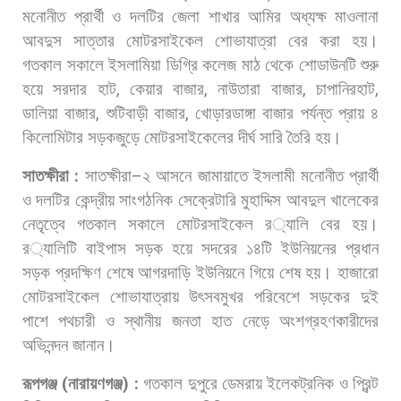
মনোনীত
প্রার্থী
ও
দলটির
জেলা
শাখার
আমির
অধ্যক্ষ
মাওলানা
আবদুস
সাত্তার
মোটরসাইকেল
শোভাযাত্রা
বের
করা
হয়।
গতকাল
সকালে
ইসলামিয়া
ডিগ্রি
কলেজ
মাঠ
থেকে
শোডাউনটি
শুরু
হয়ে
সরদার
হাট
,
কেয়ার
বাজার
,
নাউতারা
বাজার
,
চাপানিরহাট
,
ডালিয়া
বাজার
,
শুটিবাড়ী
বাজার
,
খোড়ারডাঙ্গা
বাজার
পর্যন্ত
প্রায়
৪
কিলোমিটার
সড়কজুড়ে
মোটরসাইকেলের
দীর্ঘ
সারি
তৈরি
হয়।
সাতক্ষীরা
:
সাতক্ষীরা
–
২
আসনে
জামায়াতে
ইসলামী
মনোনীত
প্রার্থী
ও
দলটির
কেন্দ্রীয়
সাংগঠনিক
সেক্রেটারি
মুহাদ্দিস
আবদুল
খালেকের
নেতৃত্বে
গতকাল
সকালে
মোটরসাইকেল
র
্যালি
বের
হয়।
র
্যালিটি
বাইপাস
সড়ক
হয়ে
সদরের
১৪টি
ইউনিয়নের
প্রধান
সড়ক
প্রদক্ষিণ
শেষে
আগরদাড়ি
ইউনিয়নে
গিয়ে
শেষ
হয়।
হাজারো
মোটরসাইকেল
শোভাযাত্রায়
উৎসবমুখর
পরিবেশে
সড়কের
দুই
পাশে
পথচারী
ও
স্থানীয়
জনতা
হাত
নেড়ে
অংশগ্রহণকারীদের
অভিনন্দন
জানান।
রূপগঞ্জ
(
নারায়ণগঞ্জ
) :
গতকাল
দুপুরে
ডেমরায়
ইলেকট্রনিক
ও
প্রিন্ট