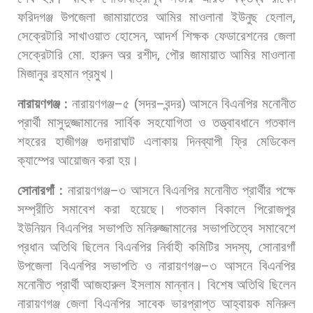
ফরিদগঞ্জ
উপজেলা
জামায়াতের
আমির
মাওলানা
ইউনুছ
হেলাল
,
সেক্রেটারি
সাখাওয়াত
হোসেন
,
আদর্শ
শিক্ষক
ফেডারেশনের
জেলা
সেক্রেটারি
মো
.
হারুন
অর
রশীদ
,
পৌর
জামায়াত
আমির
মাওলানা
মিজানুর
রহমান
প্রমুখ।
নারায়ণগঞ্জ
:
নারায়ণগঞ্জ
–
৫
(
সদর
–
বন্দর
)
আসনে
বিএনপির
মনোনীত
প্রার্থী
মাসুদুজ্জামানের
সার্বিক
সহযোগিতা
ও
তত্ত্বাবধানে
গতকাল
শহরের
হাজীগঞ্জ
গুদারাঘাট
এলাকায়
দিনব্যাপী
ফ্রি
মেডিকেল
ক্যাম্পের
আয়োজন
করা
হয়।
সোনারগাঁ
:
নারায়ণগঞ্জ
–
৩
আসনে
বিএনপির
মনোনীত
প্রার্থীর
পক্ষে
সম্প্রীতি
সমাবেশ
করা
হয়েছে।
গতকাল
বিকালে
পিরোজপুর
ইউনিয়ন
বিএনপির
সভাপতি
মনিরুজ্জামানের
সভাপতিত্বে
সমাবেশে
প্রধান
অতিথি
ছিলেন
বিএনপির
নির্বাহী
কমিটির
সদস্য
,
সোনারগাঁ
উপজেলা
বিএনপির
সভাপতি
ও
নারায়ণগঞ্জ
–
৩
আসনে
বিএনপির
মনোনীত
প্রার্থী
আজহারুল
ইসলাম
মান্নান।
বিশেষ
অতিথি
ছিলেন
নারায়ণগঞ্জ
জেলা
বিএনপির
সাবেক
ভারপ্রাপ্ত
আহ্বায়ক
মনিরুল