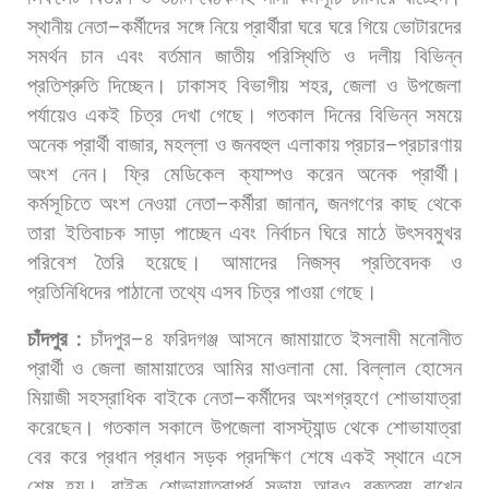
স্থানীয়
নেতা
–
কর্মীদের
সঙ্গে
নিয়ে
প্রার্থীরা
ঘরে
ঘরে
গিয়ে
ভোটারদের
সমর্থন
চান
এবং
বর্তমান
জাতীয়
পরিস্থিতি
ও
দলীয়
বিভিন্ন
প্রতিশ্রুতি
দিচ্ছেন।
ঢাকাসহ
বিভাগীয়
শহর
,
জেলা
ও
উপজেলা
পর্যায়েও
একই
চিত্র
দেখা
গেছে।
গতকাল
দিনের
বিভিন্ন
সময়ে
অনেক
প্রার্থী
বাজার
,
মহল্লা
ও
জনবহুল
এলাকায়
প্রচার
–
প্রচারণায়
অংশ
নেন।
ফ্রি
মেডিকেল
ক্যাম্পও
করেন
অনেক
প্রার্থী।
কর্মসূচিতে
অংশ
নেওয়া
নেতা
–
কর্মীরা
জানান
,
জনগণের
কাছ
থেকে
তারা
ইতিবাচক
সাড়া
পাচ্ছেন
এবং
নির্বাচন
ঘিরে
মাঠে
উৎসবমুখর
পরিবেশ
তৈরি
হয়েছে।
আমাদের
নিজস্ব
প্রতিবেদক
ও
প্রতিনিধিদের
পাঠানো
তথ্যে
এসব
চিত্র
পাওয়া
গেছে।
চাঁদপুর
:
চাঁদপুর
–
৪
ফরিদগঞ্জ
আসনে
জামায়াতে
ইসলামী
মনোনীত
প্রার্থী
ও
জেলা
জামায়াতের
আমির
মাওলানা
মো
.
বিল্লাল
হোসেন
মিয়াজী
সহস্রাধিক
বাইকে
নেতা
–
কর্মীদের
অংশগ্রহণে
শোভাযাত্রা
করেছেন।
গতকাল
সকালে
উপজেলা
বাসস্ট্যান্ড
থেকে
শোভাযাত্রা
বের
করে
প্রধান
প্রধান
সড়ক
প্রদক্ষিণ
শেষে
একই
স্থানে
এসে
শেষ
হয়।
বাইক
শোভাযাত্রাপূর্ব
সভায়
আরও
বক্তব্য
রাখেন