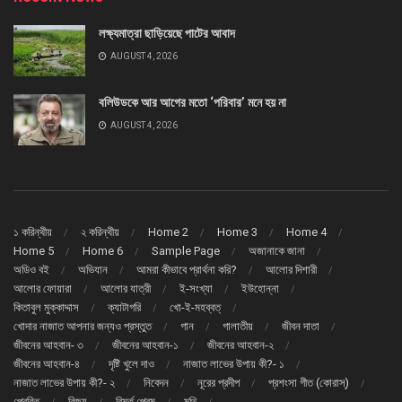
লক্ষ্যমাত্রা ছাড়িয়েছে পাটের আবাদ
AUGUST 4, 2026
বলিউডকে আর আগের মতো ‘পরিবার’ মনে হয় না
AUGUST 4, 2026
১ করিন্থীয়
২ করিন্থীয়
Home 2
Home 3
Home 4
Home 5
Home 6
Sample Page
অজানাকে জানা
অডিও বই
অভিযান
আমরা কীভাবে প্রার্থনা করি?
আলোর দিশারী
আলোর ফোয়ারা
আলোর যাত্রী
ই-সংখ্যা
ইউহোন্না
কিতাবুল মুক্কাদ্দাস
ক্যাটাগরি
খো-ই-মহব্বত্
খোদার নাজাত আপনার জন্যও প্রস্তুত
গান
গালাতীয়
জীবন দাতা
জীবনের আহবান- ৩
জীবনের আহবান-১
জীবনের আহবান-২
জীবনের আহবান-৪
দৃষ্টি খুলে দাও
নাজাত লাভের উপায় কী?- ১
নাজাত লাভের উপায় কী?- ২
নিবেদন
নূরের প্রদীপ
প্রশংসা গীত (কোরাস্)
প্রেরিত
বিজয়
বিমূর্ত প্রেম
মথি