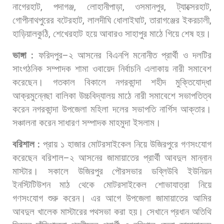
নাগেরহাট
,
পদাগঞ্জ
,
লোহানীপাড়া
,
ওসমানপুর
,
ট্যাক্সেরহাট
,
গোপীনাথপুরের
বটেরহাট
,
লালদীঘি
ধোলাইঘাট
,
তারাগঞ্জের
ইকরচালী
,
হাড়িয়ালকুঠি
,
শেখেরহাট
হয়ে
আবারও
সাহাপুর
মাঠে
গিয়ে
শেষ
হয়।
ভাঙ্গা
:
ফরিদপুর
–
২
আসনের
বিএনপি
মনোনীত
প্রার্থী
ও
দলটির
সাংগঠনিক
সম্পাদক
শামা
ওবায়েদ
নির্বাচনি
এলাকায়
নারী
সমাবেশ
করেছেন।
গতকাল
বিকালে
নগরকান্দা
শহীদ
মুক্তিযোদ্ধা
আক্রমুন্নেছা
বালিকা
উচ্চবিদ্যালয়
মাঠে
নারী
সমাবেশে
সভাপতিত্ব
করেন
নগরকান্দা
উপজেলা
মহিলা
দলের
সভাপতি
নার্গিস
আক্তার।
সঞ্চালনা
করেন
সাধারণ
সম্পাদক
মাহমুদা
ইসলাম।
বরিশাল
:
প্রায়
১
হাজার
মোটরসাইকেল
নিয়ে
উজিরপুরে
গণসংযোগ
করেছেন
বরিশাল
–
২
আসনের
জামায়াতের
প্রার্থী
আবদুল
মান্নান
মাস্টার।
সকালে
উজিরপুর
পৌরসভার
ডব্লিউবি
ইউনিয়ন
ইনস্টিটিউশন
মাঠ
থেকে
মোটরসাইকেল
শোভাযাত্রা
নিয়ে
গণসংযোগ
শুরু
করেন।
এর
আগে
উপজেলা
জামায়াতের
আমির
আবদুল
খালেক
মাস্টারের
পথসভা
করা
হয়।
সেখানে
প্রধান
অতিথি