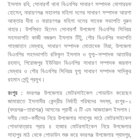
ইসলাম
রবি
,
সোনারগাঁ
থানা
বিএনপির
সাধারণ
সম্পাদক
মোশাররফ
হোসেন
,
নারায়ণগঞ্জ
মহানগর
মহিলা
দলের
সাধারণ
সম্পাদক
আয়শা
আক্তার
দীনা
ও
নারায়ণগঞ্জ
মহিলা
দলের
সাবেক
সভাপতি
নুরুন
নাহার।
উপস্থিত
ছিলেন
সোনারগাঁ
উপজেলা
বিএনপির
সিনিয়র
সহসভাপতি
কাজী
নজরুল
ইসলাম
টিটু
,
পৌর
বিএনপির
সভাপতি
শাহজাহান
মেম্বার
,
সাধারণ
সম্পাদক
মোতাবেক
মিয়া
,
উপজেলা
বিএনপির
সহসভাপতি
রফিকুল
ইসলাম
ও
যুগ্ম
–
সম্পাদক
আতাউর
রহমান
,
পিরোজপুর
ইউনিয়ন
বিএনপির
সাধারণ
সম্পাদক
জয়নাল
মেম্বার
ও
পৌর
বিএনপির
সিনিয়র
যুগ্ম
সাধারণ
সম্পাদক
সাদিকুর
রহমান
সেন্টু
প্রমুখ।
রংপুর
:
বদরগঞ্জ
উপজেলায়
মোটরসাইকেল
শোডাউন
করেছেন
জামায়াতে
ইসলামীর
কেন্দ্রীয়
নির্বাহী
পরিষদের
সদস্য
,
রংপুর
–
২
(
বদরগঞ্জ
–
তারাগঞ্জ
)
আসনের
প্রার্থী
এ
টি
এম
আজহারুল
ইসলাম।
দলীয়
নেতা
–
কর্মীদের
নিয়ে
উপজেলার
সাহাপুর
মাঠে
মোটরসাইকেল
শোভাযাত্রায়
প্রায়
৪
হাজার
মোটরসাইকেল
নিয়ে
উপজেলার
সাহাপুর
মাঠ
থেকে
শোডাউন
শুরু
করে
বদরগঞ্জ
উপজেলার
শ্যামপুর
,