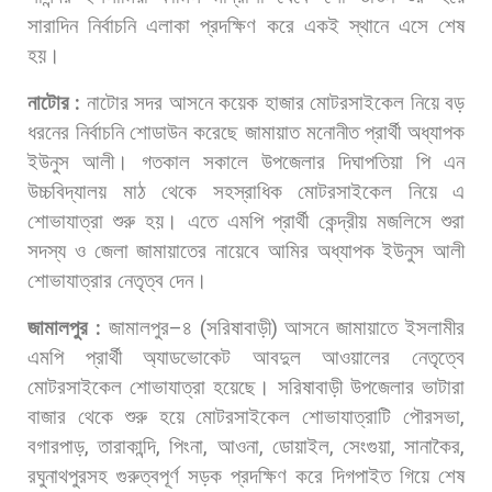
সারাদিন
নির্বাচনি
এলাকা
প্রদক্ষিণ
করে
একই
স্থানে
এসে
শেষ
হয়।
নাটোর
:
নাটোর
সদর
আসনে
কয়েক
হাজার
মোটরসাইকেল
নিয়ে
বড়
ধরনের
নির্বাচনি
শোডাউন
করেছে
জামায়াত
মনোনীত
প্রার্থী
অধ্যাপক
ইউনুস
আলী।
গতকাল
সকালে
উপজেলার
দিঘাপতিয়া
পি
এন
উচ্চবিদ্যালয়
মাঠ
থেকে
সহস্রাধিক
মোটরসাইকেল
নিয়ে
এ
শোভাযাত্রা
শুরু
হয়।
এতে
এমপি
প্রার্থী
কেন্দ্রীয়
মজলিসে
শুরা
সদস্য
ও
জেলা
জামায়াতের
নায়েবে
আমির
অধ্যাপক
ইউনুস
আলী
শোভাযাত্রার
নেতৃত্ব
দেন।
জামালপুর
:
জামালপুর
–
৪
(
সরিষাবাড়ী
)
আসনে
জামায়াতে
ইসলামীর
এমপি
প্রার্থী
অ্যাডভোকেট
আবদুল
আওয়ালের
নেতৃত্বে
মোটরসাইকেল
শোভাযাত্রা
হয়েছে।
সরিষাবাড়ী
উপজেলার
ভাটারা
বাজার
থেকে
শুরু
হয়ে
মোটরসাইকেল
শোভাযাত্রাটি
পৌরসভা
,
বগারপাড়
,
তারাকান্দি
,
পিংনা
,
আওনা
,
ডোয়াইল
,
সেংগুয়া
,
সানাকৈর
,
রঘুনাথপুরসহ
গুরুত্বপূর্ণ
সড়ক
প্রদক্ষিণ
করে
দিগপাইত
গিয়ে
শেষ