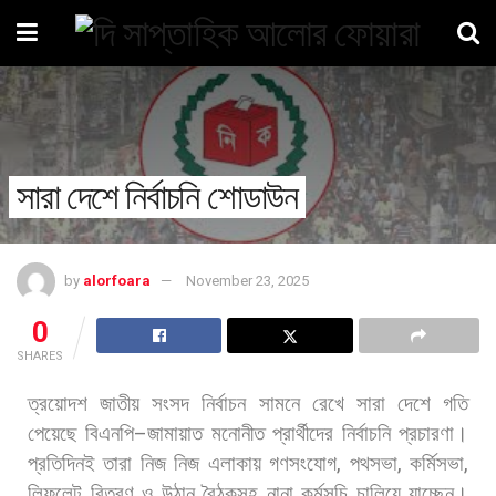
সারা দেশে নির্বাচনি শোডাউন
by
alorfoara
November 23, 2025
0
SHARES
ত্রয়োদশ
জাতীয়
সংসদ
নির্বাচন
সামনে
রেখে
সারা
দেশে
গতি
পেয়েছে
বিএনপি
–
জামায়াত
মনোনীত
প্রার্থীদের
নির্বাচনি
প্রচারণা।
প্রতিদিনই
তারা
নিজ
নিজ
এলাকায়
গণসংযোগ
,
পথসভা
,
কর্মিসভা
,
লিফলেট
বিতরণ
ও
উঠান
বৈঠকসহ
নানা
কর্মসূচি
চালিয়ে
যাচ্ছেন।