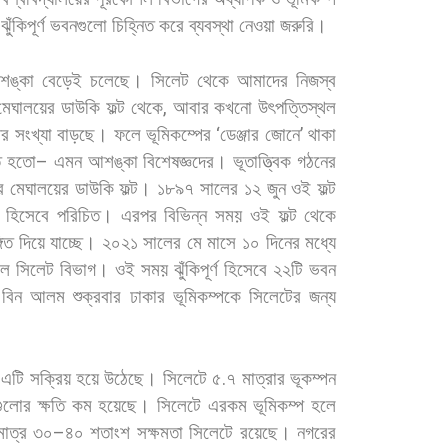
ঝুঁকিপূর্ণ
ভবনগুলো
চিহ্নিত
করে
ব্যবস্থা
নেওয়া
জরুরি।
শঙ্কা
বেড়েই
চলেছে। সিলেট
থেকে
আমাদের
নিজস্ব
মেঘালয়ের
ডাউকি
ফল্ট
থেকে
,
আবার
কখনো
উৎপত্তিস্থল
ের
সংখ্যা
বাড়ছে।
ফলে
ভূমিকম্পের
‘
ডেঞ্জার
জোনে
’
থাকা
ত
হতো
–
এমন
আশঙ্কা
বিশেষজ্ঞদের।
ভূতাত্ত্বিক
গঠনের
র
মেঘালয়ের
ডাউকি
ফল্ট।
১৮৯৭
সালের
১২
জুন
ওই
ফল্ট
’
হিসেবে
পরিচিত।
এরপর
বিভিন্ন
সময়
ওই
ফল্ট
থেকে
গিত
দিয়ে
যাচ্ছে। ২০২১
সালের
মে
মাসে
১০
দিনের
মধ্যে
িল
সিলেট
বিভাগ।
ওই
সময়
ঝুঁকিপূর্ণ
হিসেবে
২২টি
ভবন
বিন
আলম
শুক্রবার
ঢাকার
ভূমিকম্পকে
সিলেটের
জন্য
এটি
সক্রিয়
হয়ে
উঠেছে।
সিলেটে
৫
.
৭
মাত্রার
ভূকম্পন
ংগুলোর
ক্ষতি
কম
হয়েছে।
সিলেটে
এরকম
ভূমিকম্প
হলে
মাত্র
৩০
–
৪০
শতাংশ
সক্ষমতা
সিলেটে
রয়েছে।
নগরের