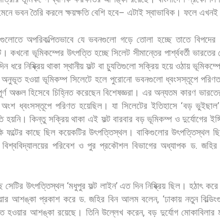
মেনে
ভবন
তৈরি
করলে
ক্ষয়ক্ষতি
বেশি
হবে
–
এটাই
স্বাভাবিক।
ফলে
এখনই
গুলোতে
অপরিকল্পিতভাবে
যে
ভবনগুলো
গড়ে
তোলা
হচ্ছে
তাতে
বিপদের
ট।
কখনো
ভূমিকম্পের
উৎপত্তি
হচ্ছে
সিলেট
সীমান্তের
পার্শ্ববর্তী
ভারতের
ঘদিন
ধরে
নিষ্ক্রিয়
থাকা
স্থানীয়
ফল্ট
বা
চ্যুতিগুলো
সক্রিয়
হয়ে
ওঠায়
ভূমিকম্প
অনুভূত
হওয়া
ভূমিকম্প
সিলেটে
হলে
পুরোনো
ভবনগুলো
ধ্বংসস্তূপে
পরিণ
র্ণ
অঞ্চল
হিসেবে
চিহ্নিত
করেছেন
বিশেষজ্ঞরা।
এর
অন্যতম
কারণ
ভারতে
অংশ
ধ্বংসস্তূপে
পরিণত
হয়েছিল।
যা
সিলেটের
ইতিহাসে
‘
বড়
ভুইছাল
তি
হয়নি।
কিন্তু
সক্রিয়
থাকা
এই
ফল্ট
বারবার
বড়
ভূমিকম্প
ও
দুর্যোগের
ইঙ্
ি
ফল্টের
কাছে
ছিল
কয়েকটির
উৎপত্তিস্থল।
বাকিগুলোর
উৎপত্তিস্থল
ছ
বিশ্ববিদ্যালয়ের
পরিবেশ
ও
পুর
প্রকৌশল
বিভাগের
অধ্যাপক
ড
.
জহির
ে
সেটির
উৎপত্তিস্থল
‘
মধুপুর
ফল্ট
লাইন
’
এত
দিন
নিষ্ক্রিয়
ছিল।
হঠাৎ
করে
য়ার
আশঙ্কা
প্রকাশ
করে
ড
.
জহির
বিন
আলম
বলেন
, ‘
ঢাকায়
নতুন
বিল্ডি
ণত
হওয়ার
আশঙ্কা
রয়েছে।
তিনি
উল্লেখ
করেন
,
বড়
দুর্যোগ
মোকাবিলার