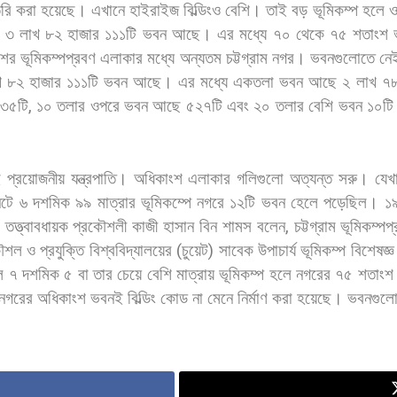
রি
করা
হয়েছে।
এখানে
হাইরাইজ
বিল্ডিংও
বেশি।
তাই
বড়
ভূমিকম্প
হলে
৩
লাখ
৮২
হাজার
১১১টি
ভবন
আছে।
এর
মধ্যে
৭০
থেকে
৭৫
শতাংশ
শের
ভূমিকম্পপ্রবণ
এলাকার
মধ্যে
অন্যতম
চট্টগ্রাম
নগর।
ভবনগুলোতে
নে
খ
৮২
হাজার
১১১টি
ভবন
আছে।
এর
মধ্যে
একতলা
ভবন
আছে
২
লাখ
৭
৩৫টি
,
১০
তলার
ওপরে
ভবন
আছে
৫২৭টি
এবং
২০
তলার
বেশি
ভবন
১০ট
ই
প্রয়োজনীয়
যন্ত্রপাতি।
অধিকাংশ
এলাকার
গলিগুলো
অত্যন্ত
সরু।
যেখ
িটে
৬
দশমিক
৯৯
মাত্রার
ভূমিকম্পে
নগরে
১২টি
ভবন
হেলে
পড়েছিল।
১
তত্ত্বাবধায়ক
প্রকৌশলী
কাজী
হাসান
বিন
শামস
বলেন
,
চট্টগ্রাম
ভূমিকম্পপ
ৌশল
ও
প্রযুক্তি
বিশ্ববিদ্যালয়ের
(
চুয়েট
)
সাবেক
উপাচার্য
ভূমিকম্প
বিশেষজ্ঞ
ে
৭
দশমিক
৫
বা
তার
চেয়ে
বেশি
মাত্রায়
ভূমিকম্প
হলে
নগরের
৭৫
শতাংশ
নগরের
অধিকাংশ
ভবনই
বিল্ডিং
কোড
না
মেনে
নির্মাণ
করা
হয়েছে।
ভবনগুল