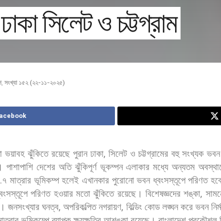
ঢাকা সিলেট ও চট্টগ্রাম
শ
,
সংখ্যা ১৫২ (২২-১১-২০২৫)
Facebook
ো
ভয়াবহ
ঝুঁকিতে
রয়েছে
পুরান
ঢাকা
,
সিলেট
ও
চট্টগ্রামের
বহু
সংখ্যক
ভব
।
পাশাপাশি
দেশের
অতি
ঝুঁকিপূর্ণ
ভূকম্পন
এলাকার
মধ্যে
অন্যতম
অবস্থা
৫
.
৭
মাত্রার
ভূমিকম্প
হলেই
এখানকার
পুরোনো
ভবন
ধ্বংসস্তূপে
পরিণত
হব
্বংসস্তূপে
পরিণত
হওয়ার
মতো
ঝুঁকিতে
রয়েছে। বিশেষজ্ঞদের
শঙ্কা
,
সামন
ী।
জনসংখ্যার
ঘনত্ব
,
অপরিকল্পিত
নগরায়ণ
,
বিল্ডিং
কোড
লঙ্ঘন
করে
ভবন
নির্
মাত্রার
ভূমিকম্পে
ব্যাপক
ক্ষয়ক্ষতির
আশঙ্কা
রয়েছে।
বাংলাদেশ
প্রকৌশল