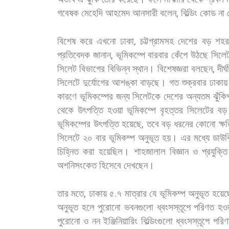
গবেষক
মেহেদি
আহমেদ
আনসারী
বলেন
,
বিল্ডিং
কোড
না
বিশেষ
করে
এখনো
ঢাকা
,
চট্টগ্রামসহ
দেশের
বড়
শহর
প্রতিবেদক
জানান
,
ভূমিকম্পে
বারবার
কেঁপে
উঠছে
সিলে
সিলেট
বিভাগের
বিভিন্ন
স্থান।
বিশেষজ্ঞরা
বলছেন
,
দীর্
সিলেটে
দুর্যোগের
আশঙ্কা
বাড়ছে।
গত
শুক্রবার
ঢাকায়
কারণে
ভূমিকম্পের
জন্য
সিলেটকে
দেশের
অন্যতম
ঝুঁকিপূ
থেকে
উৎপত্তি
হওয়া
ভূমিকম্পে
বৃহত্তর
সিলেটের
বড়
ভূমিকম্পের
উৎপত্তি
হয়েছে
,
তবে
বড়
ধরনের
কোনো
ক্ষ
সিলেটে
২০
বার
ভূমিকম্প
অনুভূত
হয়।
এর
মধ্যে
ডাউক
চিহ্নিত
করা
হয়েছিল।
শাহজালাল
বিজ্ঞান
ও
প্রযুক্তি
অশনিসংকেত
হিসেবে
দেখছেন।
তার
মতে
,
ঢাকায়
৫
.
৭
মাত্রার
যে
ভূমিকম্প
অনুভূত
হয়েছ
অনুভূত
হলে
পুরোনো
ভবনগুলো
ধ্বংসস্তূপে
পরিণত
হও
পুরোনো
ও
নন
ইঞ্জিনিয়ারিং
বিল্ডিংগুলো
ধ্বংসস্তূপে
পরি