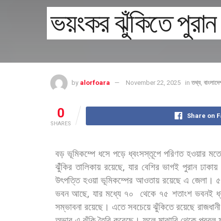
ভয়ংকর ঝুঁকিতে পুরান 
by
alorfoara
November 22, 2025
in
তথ্য
,
বাংলাদে
0
Share on 
SHARES
বড়
ভূমিকম্পে
ধসে
পড়ে
ধ্বংসস্তূপে
পরিণত
হওয়ার
মত
ঝুঁঁকির
তালিকায়
রয়েছে
,
যার
বেশির
ভাগই
পুরান
ঢাকায়
উৎপত্তি
হওয়া
ভূমিকম্পের
আওতায়
রয়েছে
এ
জেলা।
ভবন
আছে
,
যার
মধ্যে
৭০
থেকে
৭৫
শতাংশ
ভবনই
ধ
সম্ভাবনা
রয়েছে।
এতে
সবচেয়ে
ঝুঁকিতে
রয়েছে
রাজধান
অভাব
এ
ঝুঁকি
তৈরি
করেছে। ফলে
মাঝারি
থেকে
প্রবল