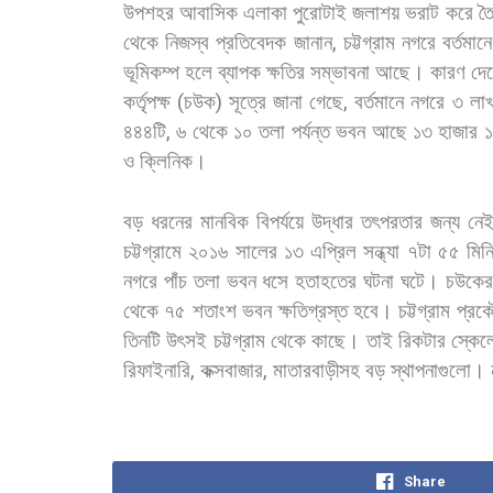
উপশহর
আবাসিক
এলাকা
পুরোটাই
জলাশয়
ভরাট
করে
তৈ
থেকে
নিজস্ব
প্রতিবেদক
জানান
,
চট্টগ্রাম
নগরে
বর্তমানে
ভূমিকম্প
হলে
ব্যাপক
ক্ষতির
সম্ভাবনা
আছে।
কারণ
দে
কর্তৃপক্ষ
(
চউক
)
সূত্রে
জানা
গেছে
,
বর্তমানে
নগরে
৩
লা
৪৪৪টি
,
৬
থেকে
১০
তলা
পর্যন্ত
ভবন
আছে
১৩
হাজার
১
ও
ক্লিনিক।
বড়
ধরনের
মানবিক
বিপর্যয়ে
উদ্ধার
তৎপরতার
জন্য
নে
চট্টগ্রামে
২০১৬
সালের
১৩
এপ্রিল
সন্ধ্যা
৭টা
৫৫
মিন
নগরে
পাঁচ
তলা
ভবন
ধসে
হতাহতের
ঘটনা
ঘটে।
চউকের
থেকে
৭৫
শতাংশ
ভবন
ক্ষতিগ্রস্ত
হবে।
চট্টগ্রাম
প্রক
তিনটি
উৎসই
চট্টগ্রাম
থেকে
কাছে।
তাই
রিকটার
স্কেল
রিফাইনারি
,
কক্সবাজার
,
মাতারবাড়ীসহ
বড়
স্থাপনাগুলো।
Share