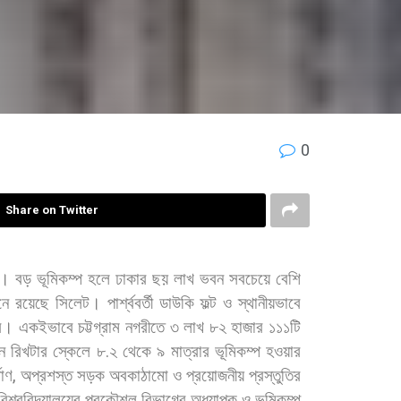
0
Share on Twitter
ন।
বড়
ভূমিকম্প
হলে
ঢাকার
ছয়
লাখ
ভবন
সবচেয়ে
বেশি
নে
রয়েছে
সিলেট।
পার্শ্ববর্তী
ডাউকি
ফল্ট
ও
স্থানীয়ভাবে
ে।
একইভাবে
চট্টগ্রাম
নগরীতে
৩
লাখ
৮২
হাজার
১১১টি
ে
রিখটার
স্কেলে
৮
.
২
থেকে
৯
মাত্রার
ভূমিকম্প
হওয়ার
মাণ
,
অপ্রশস্ত
সড়ক
অবকাঠামো
ও
প্রয়োজনীয়
প্রস্তুতির
বিশ্ববিদ্যালয়ের
পূরকৌশল
বিভাগের
অধ্যাপক
ও
ভূমিকম্প