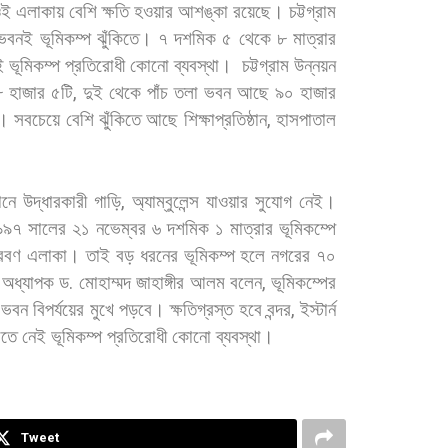
ওই
এলাকায়
বেশি
ক্ষতি
হওয়ার
আশঙ্কা
রয়েছে। চট্টগ্রাম
ভবনই
ভূমিকম্প
ঝুঁকিতে।
৭
দশমিক
৫
থেকে
৮
মাত্রার
ই
ভূমিকম্প
প্রতিরোধী
কোনো
ব্যবস্থা।
চট্টগ্রাম
উন্নয়ন
৮
হাজার
৫টি
,
দুই
থেকে
পাঁচ
তলা
ভবন
আছে
৯০
হাজার
ি।
সবচেয়ে
বেশি
ঝুঁকিতে
আছে
শিক্ষাপ্রতিষ্ঠান
,
হাসপাতাল
ানে
উদ্ধারকারী
গাড়ি
,
অ্যাম্বুলেন্স
যাওয়ার
সুযোগ
নেই।
৯৯৭
সালের
২১
নভেম্বর
৬
দশমিক
১
মাত্রার
ভূমিকম্পে
্রবণ
এলাকা।
তাই
বড়
ধরনের
ভূমিকম্প
হলে
নগরের
৭০
অধ্যাপক
ড
.
মোহাম্মদ
জাহাঙ্গীর
আলম
বলেন
,
ভূমিকম্পের
ভবন
বিপর্যয়ের
মুখে
পড়বে।
ক্ষতিগ্রস্ত
হবে
বন্দর
,
ইস্টার্ন
োতে
নেই
ভূমিকম্প
প্রতিরোধী
কোনো
ব্যবস্থা।
Tweet