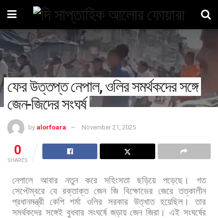
ফের উত্তপ্ত নেপাল, ওলির সমর্থকদের সঙ্গে
জেন-জিদের সংঘর্ষ
by
alorfoara
November 21, 2025
0
SHARES
নেপালে
আবার
নতুন
করে
সহিংসতা
ছড়িয়ে
পড়েছে।
গত
সেপ্টেম্বরে
যে
রক্তাক্ত
জেন
জি
বিক্ষোভের
জেরে
তত্কালীন
প্রধানমন্ত্রী
কেপি
শর্মা
ওলির
সরকার
উত্খাত
হয়েছিল।
তার
সমর্থকদের
সঙ্গেই
বুধবার
সংঘর্ষে
জড়ায়
জেন
জিরা।
এই
সংঘর্ষের