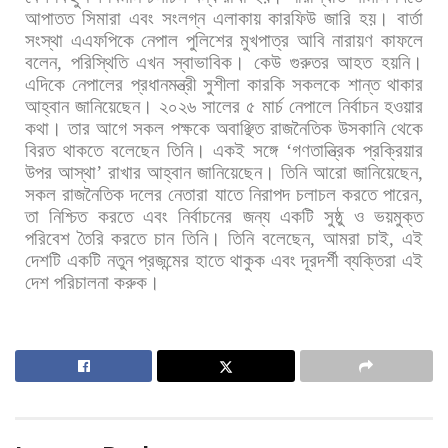
আপাতত
সিমারা
এবং
সংলগ্ন
এলাকায়
কারফিউ
জারি
হয়।
বার্তা
সংস্থা
এএফপিকে
নেপাল
পুলিশের
মুখপাত্র
আবি
নারায়ণ
কাফলে
বলেন
,
পরিস্থিতি
এখন
স্বাভাবিক।
কেউ
গুরুতর
আহত
হয়নি।
এদিকে
নেপালের
প্রধানমন্ত্রী
সুশীলা
কারকি
সকলকে
শান্ত
থাকার
আহ্বান
জানিয়েছেন।
২০২৬
সালের
৫
মার্চ
নেপালে
নির্বাচন
হওয়ার
কথা।
তার
আগে
সকল
পক্ষকে
অবাঞ্ছিত
রাজনৈতিক
উসকানি
থেকে
বিরত
থাকতে
বলেছেন
তিনি।
একই
সঙ্গে
‘
গণতান্ত্রিক
প্রক্রিয়ার
উপর
আস্থা
’
রাখার
আহ্বান
জানিয়েছেন।
তিনি
আরো
জানিয়েছেন
,
সকল
রাজনৈতিক
দলের
নেতারা
যাতে
নিরাপদ
চলাচল
করতে
পারেন
,
তা
নিশ্চিত
করতে
এবং
নির্বাচনের
জন্য
একটি
সুষ্ঠু
ও
ভয়মুক্ত
পরিবেশ
তৈরি
করতে
চান
তিনি।
তিনি
বলেছেন
,
আমরা
চাই
,
এই
দেশটি
একটি
নতুন
প্রজন্মের
হাতে
থাকুক
এবং
দূরদর্শী
ব্যক্তিরা
এই
দেশ
পরিচালনা
করুক।