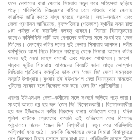
ফলে
নেপালের
বারা
জেলার
সিমরায়
নতুন
করে
সহিংসতা
ছড়িয়ে
পড়ে।
পরিস্থিতি
নিয়ন্ত্রণের
বাইরে
চলে
যাওয়ায়
বারা
জেলায়
কারফিউ
জারি
করতে
বাধ্য
হয়েছে
সরকার।
সভা
–
সমাবেশ
এবং
জেলা
প্রশাসন
জানিয়েছে
,
বৃহস্পতিবার
(
গতকাল
)
স্থানীয়
সময়
রাত
৮টা
পর্যন্ত
এই
কারফিউ
বলবত্
থাকবে। সিমারা
বিমানবন্দরের
কাছেও
কমিউনিস্ট
পার্টি
অব
নেপালের
কর্মীদের
সঙ্গে
সংঘর্ষ
হয়
‘
জেন
জি
’
দের।
নেপথ্যে
ওলির
দলের
দুই
নেতার
সিমারায়
আগমন।
দলীয়
কর্মসূচিতে
অংশ
নিতে
বিমানে
কাঠমান্ডু
থেকে
সিমারা
আসেন
ওলির
দলের
দুই
নেতা
মহেশ
বসনেট
এবং
শঙ্কর
পোখারেল।
মহেশ
–
শঙ্কর
জুটির
সিমারায়
আগমনের
বিষয়টি
জানা
মাত্র
সোশ্যাল
মিডিয়ায়
প্রতিবাদ
কর্মসূচির
ডাক
দেন
‘
জেন
জি
’
জেলা
সমন্বয়ক
সম্রাট
উপাধ্যায়।
বুধবার
দুই
ইউএমএল
নেতা
বিমানবন্দরে
নামতেই
খুনিদের
সরকার
বলে
বিক্ষোভ
শুরু
করে
‘
জেন
জি
’
প্রতিবাদীরা।
এরপর
ইউএমএল
নেতা
–
কর্মীদের
সঙ্গে
সংঘর্ষে
জড়িয়ে
পড়ে
তারা।
সংঘর্ষে
আহত
হয়
ছয়
জন
‘
জেন
জি
’
বিক্ষোভকারী। বিক্ষোভকারীরা
ছয়
জন
ইউএমএল
কর্মীর
বিরুদ্ধে
থানায়
অভিযোগ
করে।
যদিও
পুলিশ
কাউকে
গ্রেফতার
করেনি
এই
অভিযোগ
ফের
বিক্ষোভ
আন্দোলনে
নামেন
‘
জেন
জি
’
বিপ্লবীরা।
নতুন
করে
পরিস্থিতি
অগ্নিগর্ভ
হয়ে
ওঠে।
এমনকি
বিক্ষোভের
জেরে
সিমারা
বিমানবন্দরে
বেশ
কিছুক্ষণ
বিমান
চলাচল
বন্ধ
রাখা
হয়।
পরিস্থিতি
সামাল
দিতে