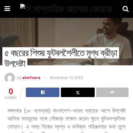
৫ বছরের শিশুর ফুটবলশৈলীতে মুগ্ধ ক্রীড়া
উপদেষ্টা
by
alorfoara
November 19, 2025
0
SHARES
মঙ্গলবার
(
১৮
নভেম্বর
)
বাংলাদেশ
–
ভারত
ম্যাচের
আগে
উপদেষ্টা
আসিফ
মাহমুদের
সঙ্গে
সৌজন্য
সাক্ষাৎ
করেন
ক্ষুদে
ফুটবলপ্রতিভা
সোহান।
এ
সময়
নিজের
স্বপ্ন
ও
ভবিষ্যৎ
পরিকল্পনার
কথা
তুলে