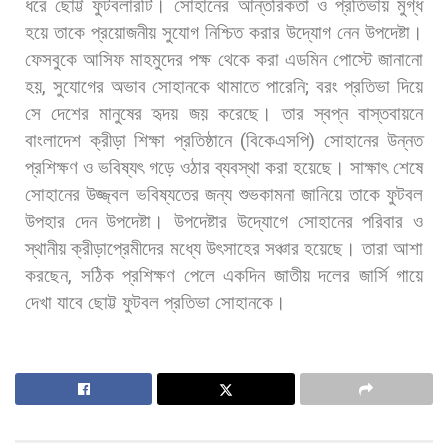
ধরে
ছোট্ট
ফুটবলারটি।
সোহানের
আন্তরিকতা
ও
প্রতিভায়
মুগ্ধ
হয়ে
তাকে
প্রয়োজনীয়
সুযোগ
নিশ্চিত
করার
উদ্যোগ
নেন
উপদেষ্টা।
ফেসবুকে
আসিফ
মাহমুদের
পক্ষ
থেকে
করা
এডমিন
পোস্টে
জানানো
হয়
,
সুযোগের
অভাব
সোহানকে
থামাতে
পারেনি
;
বরং
প্রতিভা
দিয়ে
সে
দেশের
মানুষের
হৃদয়
জয়
করেছে।
তার
স্বপ্ন
বাস্তবায়নে
বাংলাদেশ
ক্রীড়া
শিক্ষা
প্রতিষ্ঠানে
(
বিকেএসপি
)
সোহানের
উন্নত
প্রশিক্ষণ
ও
ভবিষ্যৎ
গড়ে
ওঠার
ব্যবস্থা
করা
হয়েছে। সাক্ষাৎ
শেষে
সোহানের
উজ্জ্বল
ভবিষ্যতের
জন্য
শুভকামনা
জানিয়ে
তাকে
ফুটবল
উপহার
দেন
উপদেষ্টা। উপদেষ্টার
উদ্যোগে
সোহানের
পরিবার
ও
স্থানীয়
ক্রীড়াপ্রেমীদের
মধ্যে
উৎসাহের
সঞ্চার
হয়েছে।
তারা
আশা
করছেন
,
সঠিক
প্রশিক্ষণ
পেলে
একদিন
জাতীয়
দলের
জার্সি
গায়ে
দেখা
যাবে
ছোট্ট
ফুটবল
প্রতিভা
সোহানকে।