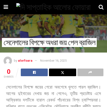
সেনেগালের বিপক্ষে অধরা জয় পেল ব্রাজিল
by
alorfoara
November 16, 2025
0
SHARES
সেনেগালের
বিপক্ষে
জয়ের
গেরো
অবশেষে
খুলতে
পারল
ব্রাজিল।
আগের
দুইবারের
দেখায়
জয়
না
পেলেও
,
তৃতীয়
প্রচেষ্টায়
এসে
আফ্রিকার
দলটিকে
হারাল
রেকর্ড
পাঁচবারের
বিশ্ব
চ্যাম্পিয়নরা।
শনিবার
রাতে
লন্ডনের
এমিরেটস
স্টেডিয়ামে
অনুষ্ঠিত
প্রীতি
ম্যাচে