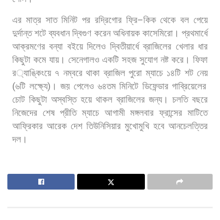
এর
মাত্র
সাত
মিনিট
পর
রদ্রিগোর
ফ্রি
–
কিক
থেকে
বল
পেয়ে
দুর্দান্ত
শটে
ব্যবধান
দ্বিগুণ
করেন
অধিনায়ক
কাসেমিরো। প্রথমার্ধে
আক্রমণের
বন্যা
বইয়ে
দিলেও
দ্বিতীয়ার্ধে
ব্রাজিলের
খেলার
ধার
কিছুটা
কমে
যায়।
সেনেগালও
একটি
সহজ
সুযোগ
নষ্ট
করে।
ফিফা
র
্যাঙ্কিংয়ে
৭
নম্বরে
থাকা
ব্রাজিল
পুরো
ম্যাচে
১৪টি
শট
নেয়
(
৬টি
লক্ষ্যে
)
।
জয়
পেলেও
৬৪তম
মিনিটে
ডিফেন্ডার
গাব্রিয়েলের
চোট
কিছুটা
অস্বস্তি
হয়ে
থাকল
ব্রাজিলের
জন্য। চলতি
বছরে
নিজেদের
শেষ
প্রীতি
ম্যাচে
আগামী
মঙ্গলবার
ফ্রান্সের
মাটিতে
আফ্রিকার
আরেক
দেশ
তিউনিসিয়ার
মুখোমুখি
হবে
আনচেলত্তির
দল।