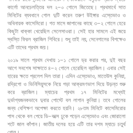
কার্লো
আনচেলত্তির
দল
২
–
০
গোলে
জিতেছে।
প্রথমার্ধে
সাত
মিনিটের
ব্যবধানে
গোল
দুটি
করেন
তরুণ
উইঙ্গার
এস্তেভাও
ও
অধিনায়ক
কাসেমিরো। গত
মাসে
জাপানের
কাছে
৩
–
২
গোলে
হেরে
কিছুটা
ধাক্কা
খেয়েছিল
সেলেসাওরা।
সেই
হার
সামলে
এই
জয়ে
স্বস্তি
ফিরল
ব্রাজিল
শিবিরে।
শুধু
তাই
নয়
,
সেনেগালের
বিপক্ষেও
এটি
তাদের
প্রথম
জয়।
২০১৯
সালে
প্রথম
দেখায়
১
–
১
গোলে
ড্র
করার
পর
,
দুই
বছর
আগে
সবশেষ
সাক্ষাতে
৪
–
২
গোলে
হেরেছিল
ব্রাজিল।
এবার
সেই
হারের
ক্ষতে
প্রলেপ
দিল
তারা। এদিন
এস্তেভাও
,
মাতেউস
কুনিয়া
,
রদ্রিগো
ও
ভিনিসিয়ুসকে
নিয়ে
গড়া
আক্রমণভাগ
দিয়ে
উড়ন্ত
শুরু
করে
ব্রাজিল।
ম্যাচের
প্রথম
১৭
মিনিটের
মধ্যেই
দুর্ভাগ্যজনকভাবে
দুবার
পোস্টে
বল
লাগান
কুনিয়া। তবে
গোলের
জন্য
বেশিক্ষণ
অপেক্ষা
করতে
হয়নি।
২৮তম
মিনিটে
কাসেমিরোর
পাস
থেকে
বল
পেয়ে
ডি
–
বক্সে
ঢুকে
পড়েন
এস্তেভাও
এবং
জোরালো
শটে
জাল
কাঁপান।
জাতীয়
দলের
হয়ে
এটি
তার
দশম
ম্যাচে
চতুর্থ
গোল।