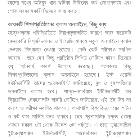
তাদের
মধ্যে
আইয়ুব
খান
ঝটিকা
মিছিলের
অর্থ
জোগানদাতা
এবং
লোক
সরবরাহকারী
হিসেবে
কাজ
করত।
কয়েকটি
শিক্ষাপ্রতিষ্ঠানের
ক্লাস
অনলাইনে
,
কিছু
বন্ধ
উদ্বেগজনক
পরিস্থিতিতে
নিরাপত্তাজনিত
কারণে
আজ
কয়েকটি
বেসরকারি
বিশ্ববিদ্যালয়
ও
ইংরেজি
মাধ্যম
স্কুল
অনলাইনে
ক্লাস
নেওয়ার
সিদ্ধান্ত
নেওয়া
হয়েছে।
কেউ
কেউ
পরীক্ষাও
স্থগিত
করেছে।
তবে
বেশ
কিছু
প্রতিষ্ঠান
লিখিত
নোটিশে
কারণ
হিসেবে
শুধু
‘
অনিবার্য
কারণ
’
উল্লেখ
করেছে।
গতকালও
কিছু
শিক্ষাপ্রতিষ্ঠানের
ক্লাস
অনলাইনে
হয়েছে। ইস্ট
ওয়েস্ট
ইউনিভার্সিটি
তাদের
ওয়েবসাইটে
জানিয়েছে
,
বুধ
ও
বৃহস্পতিবার
অনলাইনে
ক্লাস
হবে।
শান্ত
–
মারিয়াম
ইউনিভার্সিটি
অব
ক্রিয়েটিভ
টেকনোলজি
জরুরি
নোটিশে
জানিয়েছে
,
এই
দুই
দিন
সব
ক্লাস
ও
পরীক্ষা
স্থগিত
থাকবে।
পাশাপাশি
বিশ্ববিদ্যালয়ের
শাটল
ও
রুট
বাস
সার্ভিস
বন্ধ
থাকবে।
তবে
প্রশাসনিক
দপ্তর
খোলা
থাকবে
সকাল
৯টা
থেকে
বিকেল
৩টা
পর্যন্ত। এ
ছাড়া
ড্যাফোডিল
ইন্টারন্যাশনাল
ইউনিভার্সিটি
,
আমেরিকান
ইন্টারন্যাশনাল