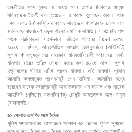
রাজনীতির
সঙ্গে
যুক্ত
না
হয়েও
কেন
তাদের
জীবিকার
মাধ্যম
পরিবহনকে
টার্গেট
করা
হয়েছে
–
এ
প্রশ্ন
তুলেছেন
তারা। আজ
‘
ঢাকা
লকডাউন
’
কর্মসূচি
থাকলেও
সারাদেশে
গণপরিবহন
চলবে
বলে
জানিয়েছে
বাংলাদেশ
সড়ক
পরিবহন
মালিক
সমিতি।
সংগঠনটির
পক্ষ
থেকে
শ্রমিকদের
সতর্কভাবে
দায়িত্ব
পালনের
নির্দেশ
দেওয়া
হয়েছে। এদিকে
,
আন্তর্জাতিক
অপরাধ
ট্রাইব্যুনালে
(
আইসিটি
)
জুলাই
গণঅভ্যুত্থানের
সময়কার
মানবতাবিরোধী
অপরাধের
একটি
মামলার
রায়ের
তারিখ
ঘোষণা
করার
কথা
রয়েছে
আজ।
জুলাই
হত্যাযজ্ঞের
ঘটনায়
এটিই
প্রথম
মামলা।
এই
মামলার
প্রধান
আসামি
ক্ষমতাচ্যুত
প্রধানমন্ত্রী
শেখ
হাসিনা।
আসামির
মধ্যে
রয়েছেন
সাবেক
স্বরাষ্ট্রমন্ত্রী
আসাদুজ্জামান
খান
কামাল
এবং
সাবেক
আইজিপি
(
পুলিশের
মহাপরিদর্শক
)
চৌধুরী
আবদুল্লাহ
আল
–
মামুন
(
রাজসাক্ষী
)
।
৬৪
জেলার
এসপির
সঙ্গে
বৈঠক
পুলিশ
সদরদপ্তরের
আয়োজনে
গতকাল
৬৪
জেলার
পুলিশ
সুপারের
সঙ্গে
ভার্চুয়াল
বৈঠক
হয়।
বৈঠক
থেকে
বলা
হয়
,
কার্যকর
চেকপোস্ট
ও