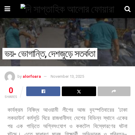
ভয়- ভোগান্তি, দেশজুড়ে সতর্কতা
by
alorfoara
November 13, 2025
0
SHARES
কার্যক্রম
নিষিদ্ধ
আওয়ামী
লীগের
আজ
বৃহস্পতিবারের
‘
ঢাকা
লকডাউন
’
কর্মসূচি
ঘিরে
রাজধানীসহ
দেশের
বিভিন্ন
স্থানে
একের
পর
এক
গাড়িতে
অগ্নিসংযোগ
ও
ককটেল
বিস্ফোরণের
ঘটনা
ঘটছে।
এতে
সাধারণ
মানুষ
,
শিক্ষার্থী
,
অভিভাবক
ও
পরিবহন
–