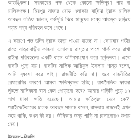
আতঙ্কিত।
সরকারের
পক্ষ
থেকে
কোনো
ক্ষতিপূরণ
পায়
না
মালিকপক্ষ। মিরপুর
মাজার
রোড
এলাকার
বাসিন্দা
ট্রাক
মালিক
আবদুল
লতিফ
জানান
,
কর্মসূচি
ঘিরে
মানুষের
মধ্যে
আতঙ্ক
ছড়িয়ে
পড়ায়
পণ্য
পরিবহন
কমে
গেছে।
এ
কারণে
গত
দুদিন
ট্রাক
ভাড়া
পাওয়া
যাচ্ছে
না। সোমবার
গভীর
রাতে
যাত্রাবাড়ীর
কাজলা
এলাকায়
রাস্তার
পাশে
পার্ক
করে
রাখা
রাইদা
পরিবহনের
একটি
বাসে
অগ্নিসংযোগ
করে
দুর্বৃত্তরা।
এতে
বাসটি
পুড়ে
যায়।
বাসটির
মালিক
আরিফুল
ইসলাম
শান্ত
বলেন
,
আমি
ব্যবসা
করে
খাই।
রাজনীতি
করি
না।
তবে
রাজনীতির
রেষারেষির
কারণে
আমরা
ক্ষতিগ্রস্ত
হচ্ছি।
রাজনৈতিক
ফায়দা
লুটতে
মালিকানা
বাস
কেন
পোড়ানো
হবে
?
আমার
গাড়িটি
পুড়ে
১৭
লাখ
টাকা
ক্ষতি
হয়েছে।
আমার
ক্ষতিপূরণ
দেবে
কে
?
প্রাইভেটকারের
চালক
আবদুস
সালাম
বলেন
,
রাস্তায়
নামলেই
এখন
ভয়ে
থাকি
,
কখন
কী
হয়।
জীবিকার
জন্য
গাড়ি
না
চালানোরও
উপায়
নেই।
উদ্বেগ
–
বিবৃতি