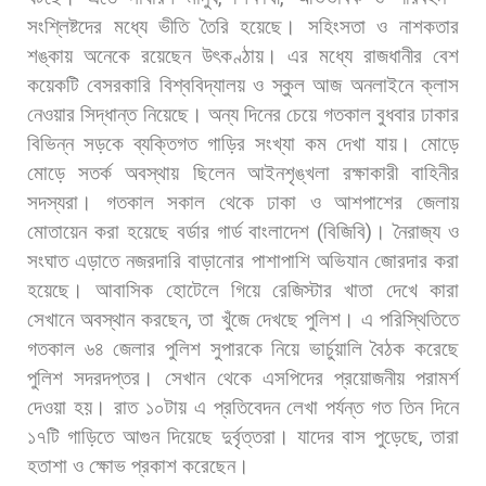
সংশ্লিষ্টদের
মধ্যে
ভীতি
তৈরি
হয়েছে।
সহিংসতা
ও
নাশকতার
শঙ্কায়
অনেকে
রয়েছেন
উৎকণ্ঠায়। এর
মধ্যে
রাজধানীর
বেশ
কয়েকটি
বেসরকারি
বিশ্ববিদ্যালয়
ও
স্কুল
আজ
অনলাইনে
ক্লাস
নেওয়ার
সিদ্ধান্ত
নিয়েছে।
অন্য
দিনের
চেয়ে
গতকাল
বুধবার
ঢাকার
বিভিন্ন
সড়কে
ব্যক্তিগত
গাড়ির
সংখ্যা
কম
দেখা
যায়।
মোড়ে
মোড়ে
সতর্ক
অবস্থায়
ছিলেন
আইনশৃঙ্খলা
রক্ষাকারী
বাহিনীর
সদস্যরা।
গতকাল
সকাল
থেকে
ঢাকা
ও
আশপাশের
জেলায়
মোতায়েন
করা
হয়েছে
বর্ডার
গার্ড
বাংলাদেশ
(
বিজিবি
)
।
নৈরাজ্য
ও
সংঘাত
এড়াতে
নজরদারি
বাড়ানোর
পাশাপাশি
অভিযান
জোরদার
করা
হয়েছে।
আবাসিক
হোটেলে
গিয়ে
রেজিস্টার
খাতা
দেখে
কারা
সেখানে
অবস্থান
করছেন
,
তা
খুঁজে
দেখছে
পুলিশ। এ
পরিস্থিতিতে
গতকাল
৬৪
জেলার
পুলিশ
সুপারকে
নিয়ে
ভার্চুয়ালি
বৈঠক
করেছে
পুলিশ
সদরদপ্তর।
সেখান
থেকে
এসপিদের
প্রয়োজনীয়
পরামর্শ
দেওয়া
হয়। রাত
১০টায়
এ
প্রতিবেদন
লেখা
পর্যন্ত
গত
তিন
দিনে
১৭টি
গাড়িতে
আগুন
দিয়েছে
দুর্বৃত্তরা।
যাদের
বাস
পুড়েছে
,
তারা
হতাশা
ও
ক্ষোভ
প্রকাশ
করেছেন।