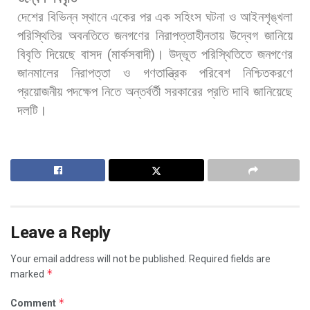
দেশের
বিভিন্ন
স্থানে
একের
পর
এক
সহিংস
ঘটনা
ও
আইনশৃঙ্খলা
পরিস্থিতির
অবনতিতে
জনগণের
নিরাপত্তাহীনতায়
উদ্বেগ
জানিয়ে
বিবৃতি
দিয়েছে
বাসদ
(
মার্কসবাদী
)
।
উদ্ভূত
পরিস্থিতিতে
জনগণের
জানমালের
নিরাপত্তা
ও
গণতান্ত্রিক
পরিবেশ
নিশ্চিতকরণে
প্রয়োজনীয়
পদক্ষেপ
নিতে
অন্তর্বর্তী
সরকারের
প্রতি
দাবি
জানিয়েছে
দলটি।
Leave a Reply
Your email address will not be published.
Required fields are
*
marked
*
Comment