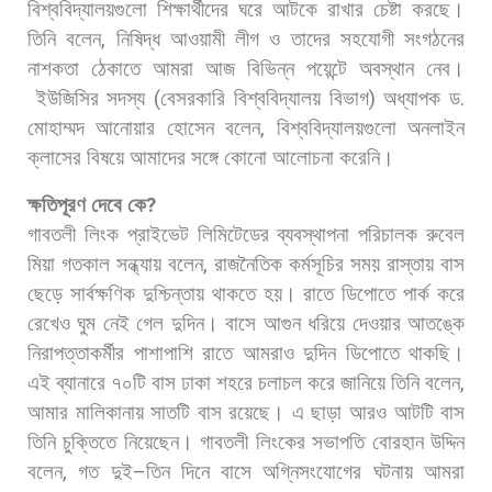
বিশ্ববিদ্যালয়গুলো
শিক্ষার্থীদের
ঘরে
আটকে
রাখার
চেষ্টা
করছে।
তিনি
বলেন
,
নিষিদ্ধ
আওয়ামী
লীগ
ও
তাদের
সহযোগী
সংগঠনের
নাশকতা
ঠেকাতে
আমরা
আজ
বিভিন্ন
পয়েন্টে
অবস্থান
নেব।
ইউজিসির
সদস্য
(
বেসরকারি
বিশ্ববিদ্যালয়
বিভাগ
)
অধ্যাপক
ড
.
মোহাম্মদ
আনোয়ার
হোসেন
বলেন
,
বিশ্ববিদ্যালয়গুলো
অনলাইন
ক্লাসের
বিষয়ে
আমাদের
সঙ্গে
কোনো
আলোচনা
করেনি।
ক্ষতিপূরণ
দেবে
কে
?
গাবতলী
লিংক
প্রাইভেট
লিমিটেডের
ব্যবস্থাপনা
পরিচালক
রুবেল
মিয়া
গতকাল
সন্ধ্যায়
বলেন
,
রাজনৈতিক
কর্মসূচির
সময়
রাস্তায়
বাস
ছেড়ে
সার্বক্ষণিক
দুশ্চিন্তায়
থাকতে
হয়।
রাতে
ডিপোতে
পার্ক
করে
রেখেও
ঘুম
নেই
গেল
দুদিন।
বাসে
আগুন
ধরিয়ে
দেওয়ার
আতঙ্কে
নিরাপত্তাকর্মীর
পাশাপাশি
রাতে
আমরাও
দুদিন
ডিপোতে
থাকছি।
এই
ব্যানারে
৭০টি
বাস
ঢাকা
শহরে
চলাচল
করে
জানিয়ে
তিনি
বলেন
,
আমার
মালিকানায়
সাতটি
বাস
রয়েছে।
এ
ছাড়া
আরও
আটটি
বাস
তিনি
চুক্তিতে
নিয়েছেন। গাবতলী
লিংকের
সভাপতি
বোরহান
উদ্দিন
বলেন
,
গত
দুই
–
তিন
দিনে
বাসে
অগ্নিসংযোগের
ঘটনায়
আমরা