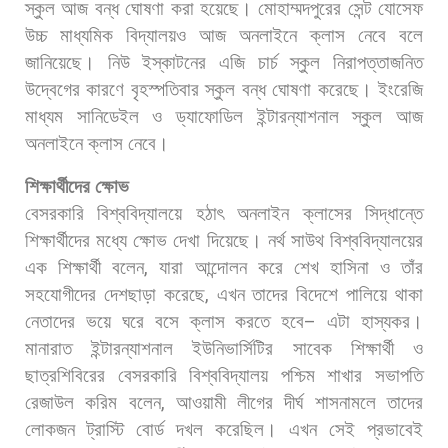
স্কুল
আজ
বন্ধ
ঘোষণা
করা
হয়েছে।
মোহাম্মদপুরের
সেন্ট
যোসেফ
উচ্চ
মাধ্যমিক
বিদ্যালয়ও
আজ
অনলাইনে
ক্লাস
নেবে
বলে
জানিয়েছে।
নিউ
ইস্কাটনের
এজি
চার্চ
স্কুল
নিরাপত্তাজনিত
উদ্বেগের
কারণে
বৃহস্পতিবার
স্কুল
বন্ধ
ঘোষণা
করেছে।
ইংরেজি
মাধ্যম
সানিডেইল
ও
ড্যাফোডিল
ইন্টারন্যাশনাল
স্কুল
আজ
অনলাইনে
ক্লাস
নেবে।
শিক্ষার্থীদের
ক্ষোভ
বেসরকারি
বিশ্ববিদ্যালয়ে
হঠাৎ
অনলাইন
ক্লাসের
সিদ্ধান্তে
শিক্ষার্থীদের
মধ্যে
ক্ষোভ
দেখা
দিয়েছে।
নর্থ
সাউথ
বিশ্ববিদ্যালয়ের
এক
শিক্ষার্থী
বলেন
,
যারা
আন্দোলন
করে
শেখ
হাসিনা
ও
তাঁর
সহযোগীদের
দেশছাড়া
করেছে
,
এখন
তাদের
বিদেশে
পালিয়ে
থাকা
নেতাদের
ভয়ে
ঘরে
বসে
ক্লাস
করতে
হবে
–
এটা
হাস্যকর।
মানারাত
ইন্টারন্যাশনাল
ইউনিভার্সিটির
সাবেক
শিক্ষার্থী
ও
ছাত্রশিবিরের
বেসরকারি
বিশ্ববিদ্যালয়
পশ্চিম
শাখার
সভাপতি
রেজাউল
করিম
বলেন
,
আওয়ামী
লীগের
দীর্ঘ
শাসনামলে
তাদের
লোকজন
ট্রাস্টি
বোর্ড
দখল
করেছিল।
এখন
সেই
প্রভাবেই