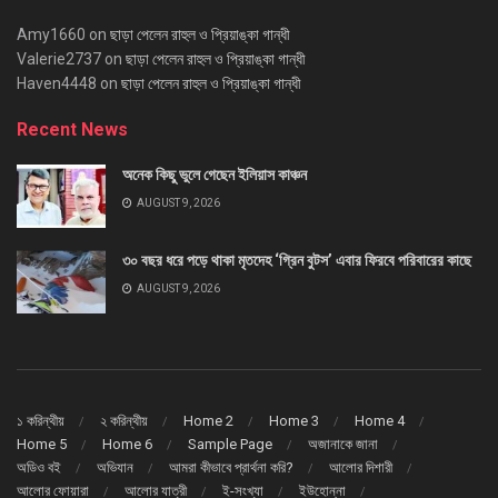
Amy1660
on
ছাড়া পেলেন রাহুল ও প্রিয়াঙ্কা গান্ধী
Valerie2737
on
ছাড়া পেলেন রাহুল ও প্রিয়াঙ্কা গান্ধী
Haven4448
on
ছাড়া পেলেন রাহুল ও প্রিয়াঙ্কা গান্ধী
Recent News
অনেক কিছু ভুলে গেছেন ইলিয়াস কাঞ্চন
AUGUST 9, 2026
৩০ বছর ধরে পড়ে থাকা মৃতদেহ ‘গ্রিন বুটস’ এবার ফিরবে পরিবারের কাছে
AUGUST 9, 2026
১ করিন্থীয়
২ করিন্থীয়
Home 2
Home 3
Home 4
Home 5
Home 6
Sample Page
অজানাকে জানা
অডিও বই
অভিযান
আমরা কীভাবে প্রার্থনা করি?
আলোর দিশারী
আলোর ফোয়ারা
আলোর যাত্রী
ই-সংখ্যা
ইউহোন্না