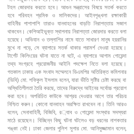
টহল
জোরদার
করতে
হবে।
আগুন
সন্ত্রাসের
বিষয়ে
সতর্ক
করতে
হবে
পরিবহন
শ্রমিক
ও
মালিকদের।
আইনশৃঙ্খলা
রক্ষাকারী
বাহিনীর
পাশাপাশি
তারাও
যানবাহনের
বাড়তি
নিরাপত্তায়
সজাগ
থাকবেন।
কেপিআইভুক্ত
স্থাপনায়
নিরাপত্তা
জোরদার
করতে
বলা
হয়েছে।
অভিযান
ও
তল্লাশির
নামে
যাতে
সাধারণ
মানুষ
হয়রানির
মুখে
না
পড়ে
,
সে
ব্যাপারে
সতর্ক
থাকার
পরামর্শ
দেওয়া
হয়েছে।
টার্গেট
কিলিংয়ের
ঘটনা
যাতে
না
ঘটে
,
এ
ব্যাপারে
আগাম
গোয়েন্দা
তথ্য
সংগ্রহে
প্রয়োজনীয়
আইনি
পদক্ষেপ
নিতে
বলা
হয়েছে।
গতকাল
ঢাকায়
এক
সংবাদ
সম্মেলনে
ডিএমপির
অতিরিক্ত
কমিশনার
(
ডিবি
)
মো
.
শফিকুল
ইসলাম
বলেন
,
যারা
ভীতি
সৃষ্টির
চেষ্টা
করছে
বা
অস্থিতিশীলতা
তৈরি
করছে
,
তাদের
বিরুদ্ধে
আইনের
সর্বোচ্চ
প্রয়োগ
করা
হবে।
অপরিচিত
কাউকে
আশ্রয়
দেওয়ার
আগে
তার
পরিচয়
নিশ্চিত
করুন।
কোনো
যানবাহন
অরক্ষিত
রাখবেন
না। তিনি
আরও
বলেন
,
সেনাবাহিনী
,
বিজিবি
,
র
্যাব
ও
গোয়েন্দা
সংস্থার
সদস্যরা
মাঠে
রয়েছেন।
বিচ্ছিন্ন
কিছু
ঘটনা
ঘটলেও
বড়
ধরনের
নাশকতার
শঙ্কা
নেই। ঢাকা
জেলার
পুলিশ
সুপার
মো
.
আনিসুজ্জামান
বলেন
,