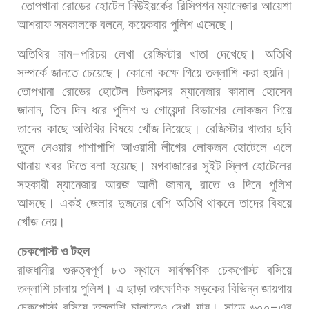
তোপখানা
রোডের
হোটেল
নিউইয়র্কের
রিসিপশন
ম্যানেজার
আয়েশা
আশরাফ
সমকালকে
বলনে
,
কয়েকবার
পুলিশ
এসেছে।
অতিথির
নাম
–
পরিচয়
লেখা
রেজিস্টার
খাতা
দেখেছে।
অতিথি
সম্পর্কে
জানতে
চেয়েছে।
কোনো
কক্ষে
গিয়ে
তল্লাশি
করা
হয়নি।
তোপখানা
রোডের
হোটেল
ডিলাক্সের
ম্যানেজার
কামাল
হোসেন
জানান
,
তিন
দিন
ধরে
পুলিশ
ও
গোয়েন্দা
বিভাগের
লোকজন
গিয়ে
তাদের
কাছে
অতিথির
বিষয়ে
খোঁজ
নিয়েছে।
রেজিস্টার
খাতার
ছবি
তুলে
নেওয়ার
পাশাপাশি
আওয়ামী
লীগের
লোকজন
হোটেলে
এলে
থানায়
খবর
দিতে
বলা
হয়েছে। মগবাজারের
সুইট
স্লিপ
হোটেলের
সহকারী
ম্যানেজার
আরজ
আলী
জানান
,
রাতে
ও
দিনে
পুলিশ
আসছে।
একই
জেলার
দুজনের
বেশি
অতিথি
থাকলে
তাদের
বিষয়ে
খোঁজ
নেয়।
চেকপোস্ট
ও
টহল
রাজধানীর
গুরুত্বপূর্ণ
৮৩
স্থানে
সার্বক্ষণিক
চেকপোস্ট
বসিয়ে
তল্লাশি
চালায়
পুলিশ।
এ
ছাড়া
তাৎক্ষণিক
সড়কের
বিভিন্ন
জায়গায়
চেকপোস্ট
বসিয়ে
তল্লাশি
চালাতেও
দেখা
যায়।
সাড়ে
৬০০
–
এর