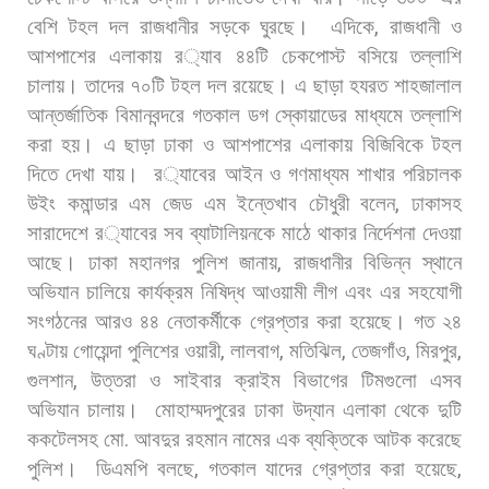
বেশি
টহল
দল
রাজধানীর
সড়কে
ঘুরছে।
এদিকে
,
রাজধানী
ও
আশপাশের
এলাকায়
র
্যাব
৪৪টি
চেকপোস্ট
বসিয়ে
তল্লাশি
চালায়।
তাদের
৭০টি
টহল
দল
রয়েছে।
এ
ছাড়া
হযরত
শাহজালাল
আন্তর্জাতিক
বিমানবন্দরে
গতকাল
ডগ
স্কোয়াডের
মাধ্যমে
তল্লাশি
করা
হয়।
এ
ছাড়া
ঢাকা
ও
আশপাশের
এলাকায়
বিজিবিকে
টহল
দিতে
দেখা
যায়।
র
্যাবের
আইন
ও
গণমাধ্যম
শাখার
পরিচালক
উইং
কমান্ডার
এম
জেড
এম
ইন্তেখাব
চৌধুরী
বলেন
,
ঢাকাসহ
সারাদেশে
র
্যাবের
সব
ব্যাটালিয়নকে
মাঠে
থাকার
নির্দেশনা
দেওয়া
আছে। ঢাকা
মহানগর
পুলিশ
জানায়
,
রাজধানীর
বিভিন্ন
স্থানে
অভিযান
চালিয়ে
কার্যক্রম
নিষিদ্ধ
আওয়ামী
লীগ
এবং
এর
সহযোগী
সংগঠনের
আরও
৪৪
নেতাকর্মীকে
গ্রেপ্তার
করা
হয়েছে।
গত
২৪
ঘণ্টায়
গোয়েন্দা
পুলিশের
ওয়ারী
,
লালবাগ
,
মতিঝিল
,
তেজগাঁও
,
মিরপুর
,
গুলশান
,
উত্তরা
ও
সাইবার
ক্রাইম
বিভাগের
টিমগুলো
এসব
অভিযান
চালায়।
মোহাম্মদপুরের
ঢাকা
উদ্যান
এলাকা
থেকে
দুটি
ককটেলসহ
মো
.
আবদুর
রহমান
নামের
এক
ব্যক্তিকে
আটক
করেছে
পুলিশ।
ডিএমপি
বলছে
,
গতকাল
যাদের
গ্রেপ্তার
করা
হয়েছে
,