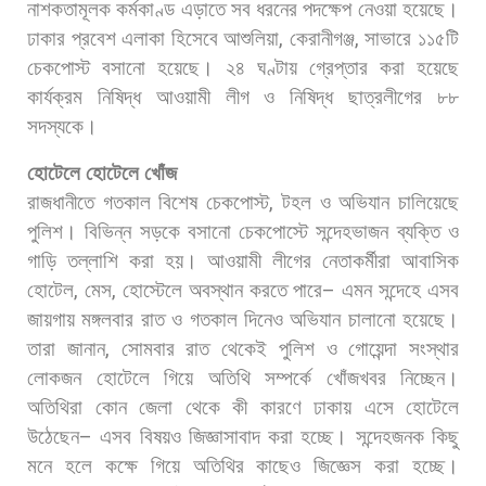
নাশকতামূলক
কর্মকাণ্ড
এড়াতে
সব
ধরনের
পদক্ষেপ
নেওয়া
হয়েছে।
ঢাকার
প্রবেশ
এলাকা
হিসেবে
আশুলিয়া
,
কেরানীগঞ্জ
,
সাভারে
১১৫টি
চেকপোস্ট
বসানো
হয়েছে।
২৪
ঘণ্টায়
গ্রেপ্তার
করা
হয়েছে
কার্যক্রম
নিষিদ্ধ
আওয়ামী
লীগ
ও
নিষিদ্ধ
ছাত্রলীগের
৮৮
সদস্যকে।
হোটেলে
হোটেলে
খোঁজ
রাজধানীতে
গতকাল
বিশেষ
চেকপোস্ট
,
টহল
ও
অভিযান
চালিয়েছে
পুলিশ।
বিভিন্ন
সড়কে
বসানো
চেকপোস্টে
সন্দেহভাজন
ব্যক্তি
ও
গাড়ি
তল্লাশি
করা
হয়।
আওয়ামী
লীগের
নেতাকর্মীরা
আবাসিক
হোটেল
,
মেস
,
হোস্টেলে
অবস্থান
করতে
পারে
–
এমন
সন্দেহে
এসব
জায়গায়
মঙ্গলবার
রাত
ও
গতকাল
দিনেও
অভিযান
চালানো
হয়েছে।
তারা
জানান
,
সোমবার
রাত
থেকেই
পুলিশ
ও
গোয়েন্দা
সংস্থার
লোকজন
হোটেলে
গিয়ে
অতিথি
সম্পর্কে
খোঁজখবর
নিচ্ছেন।
অতিথিরা
কোন
জেলা
থেকে
কী
কারণে
ঢাকায়
এসে
হোটেলে
উঠেছেন
–
এসব
বিষয়ও
জিজ্ঞাসাবাদ
করা
হচ্ছে।
সন্দেহজনক
কিছু
মনে
হলে
কক্ষে
গিয়ে
অতিথির
কাছেও
জিজ্ঞেস
করা
হচ্ছে।