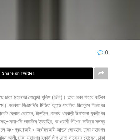
0
Share on Twitter
(
)
ছে
ঢাকা
মহানগর
গোয়েন্দা
পুলিশ
ডিবি
।
তারা
ঢাকা
শহরে
ঝটিকা
’
রমে।
গতকাল
ডিএমপি
র
মিডিয়া
অ্যান্ড
পাবলিক
রিলেশন্স
বিভাগের
,
কেট
বেলাল
হোসেন
টাঙ্গাইল
জেলার
ধনবাড়ী
উপজেলা
যুবলীগের
–
,
সহ
সভাপতি
তানজিম
ইব্রাহিম
আওয়ামী
লীগের
সক্রিয়
সদস্য
,
িলে
অংশগ্রহণকারী
ও
অর্থায়নকারী
আব্দুস
সোবহান
ঢাকা
মহানগর
,
,
আদম
আলী
ঢাকা
মহানগর
হকার্স
লীগ
নেতা
সারোয়ার
হোসেন
ঢাকা