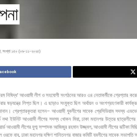
্পনা
শ
,
সংখ্যা ১৫০ (০৯-১১-২০২৫)
Facebook
’
ক্রম
নিষিদ্ধ
আওয়ামী
লীগ
ও
সহযোগী
সংগঠনের
আরও
৩৪
নেতাকর্মীকে
গ্রেপ্তার
করে
রার
ষড়যন্ত্রে
লিপ্ত
ছিল।
এ
ছাড়াও
সংযুক্ত
ছিল
অর্থায়ন
ও
অংশগ্রহণকারী
কার্যক্
–
জানান।
গ্রেপ্তারকৃতরা
হলেন
আওয়ামী
যুবলীগের
সাবেক
প্রেসিডিয়াম
সদস্য
এডভো
,
ড
নদ্দা
ইউনিট
আওয়ামী
লীগের
সদস্য
খোকন
মিয়া
ঢাকা
মহানগর
উত্তর
ছাত্রলীগের
,
ার্ড
আওয়ামী
লীগের
যুগ্ম
সম্পাদক
আজিজুর
রহমান
উজ্জ্বল
আওয়ামী
লীগের
ঝটিকা
মিছ
,
ল
ওরফে
বাবু
ঢাকা
মহানগর
দক্ষিণ
শান্তিনগর
বাজার
কমিটি
যুবলীগের
সাবেক
সভাপতি