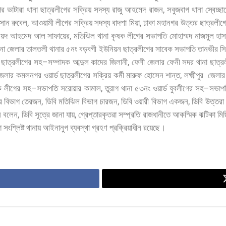
,
গর
ভাটারা
থানা
ছাত্রলীগের
সক্রিয়
সদস্য
রাজু
আহমেদ
রাজন
সবুজবাগ
থানা
স্বেচ্ছ
,
,
াসান
রুবেল
আওয়ামী
লীগের
সক্রিয়
সদস্য
বাদশা
মিয়া
ঢাকা
মহানগর
উত্তর
ছাত্রলীগ
,
ৈয়দ
আহমেদ
আল
সাফায়ের
মতিঝিল
থানা
কৃষক
লীগের
সভাপতি
মোহাম্মদ
নাজমুল
হাস
না
জেলার
তালতলী
থানার
৫নং
বড়বগী
ইউনিয়ন
ছাত্রলীগের
সাবেক
সভাপতি
তানভীর
স
–
,
ছাত্রলীগের
সহ
সম্পাদক
আব্দুল
কাদের
জিলানী
ফেনী
জেলার
ফেনী
সদর
থানা
ছাত্র
,
জেলার
কমলনগর
ওয়ার্ড
ছাত্রলীগের
সক্রিয়
কর্মী
মারুফ
হোসেন
শান্ত
লক্ষ্মীপুর
জেলার
–
,
–
ক
লীগের
সহ
সভাপতি
সরোয়ার
কামাল
তুরাগ
থানা
৫৩নং
ওয়ার্ড
যুবলীগের
সহ
সভাপ
,
,
,
র
বিভাগ
তেরজন
ডিবি
মতিঝিল
বিভাগ
চারজন
ডিবি
ওয়ারী
বিভাগ
একজন
ডিবি
উত্তরা
,
,
ি
বলেন
ডিবি
সূত্রে
জানা
যায়
গ্রেপ্তারকৃতরা
সম্প্রতি
রাজধানীতে
আকস্মিক
ঝটিকা
মি
ে
সংশ্লিষ্ট
থানায়
আইনানুগ
ব্যবস্থা
গ্রহণ
প্রক্রিয়াধীন
রয়েছে।