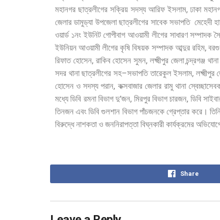
,
মহানগর
ছাত্রলীগের
সক্রিয়
সদস্য
আরিফ
ইসলাম
ঢাকা
মহান
জেলার
ডামুড্যা
উপজেলা
ছাত্রলীগের
সাবেক
সভাপতি
মেহেদী
হ
ওয়ার্ড
১নং
ইউনিট
গোপীবাগ
আওয়ামী
লীগের
সাধারণ
সম্পাদক
স
,
ইউনিয়ন
আওয়ামী
লীগের
কৃষি
বিষয়ক
সম্পাদক
আব্দুর
রহিম
বরগু
,
,
রিফাত
হোসেন
রাকিব
হোসেন
সুমন
লক্ষ্মীপুর
জেলা
চন্দ্রগঞ্জ
থানা
–
,
সদর
থানা
ছাত্রলীগের
সহ
সভাপতি
তারেকুল
ইসলাম
লক্ষ্মীপুর
,
হোসেন
ও
সদস্য
পরান
কক্সবাজার
জেলার
রামু
থানা
স্বেচ্ছাসেব
’
,
,
মধ্যে
ডিবি
রমনা
বিভাগ
দু
জন
মিরপুর
বিভাগ
চারজন
ডিবি
সাইবা
তিনজন
এবং
ডিবি
গুলশান
বিভাগ
পাঁচজনকে
গ্রেপ্তার
করে।
তিন
বিরুদ্ধে
নাশকতা
ও
জননিরাপত্তা
বিঘ্নকারী
কার্যক্রমের
অভিযোগ
Share
Leave a Reply