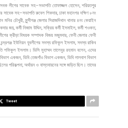
–
,
াসেবক
লীগের
সাবেক
সহ
সভাপতি
তোফাজ্জল
হোসেন
শরিয়তপুর
–
,
ের
সাবেক
সহ
সভাপতি
রুবেল
শিকদার
ঢাকা
মহানগর
দক্ষিণ
৮নং
,
ান
মনির
চৌধুরী
মুন্সীগঞ্জ
জেলার
সিরাজদিখান
থানার
৪নং
কেয়াইন
,
,
,
,
িকদার
জয়
কর্মী
নিজাম
উদ্দিন
সক্রিয়
কর্মী
ইসমাইল
কর্মী
শওকত
,
লীগের
ক্রীড়া
বিষয়ক
সম্পাদক
বিজয়
মজুমদার
ফেনী
জেলার
ফেনী
,
চন্দ্রগঞ্জ
ইউনিয়ন
যুবলীগের
সদস্য
রফিকুল
ইসলাম
সদস্য
রাকিব
,
তি
শফিকুল
ইসলাম।
ডিসি
মুহাম্মদ
তালেবুর
রহমান
বলেন
এদের
,
,
বিভাগ
একজন
ডিবি
তেজগাঁও
বিভাগ
একজন
ডিবি
লালবাগ
বিভাগ
,
ছিলের
পরিকল্পনা
অর্থায়ন
ও
বাস্তবায়নের
সঙ্গে
জড়িত
ছিল।
তাদের
Tweet