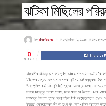
ঝটিকা মিছিলের পরিকল
by
alorfoara
November 12, 2025
in
ঢাকা
,
বাংলাদে
0
Share on 
SHARES
‘
রাজধানীর
বিভিন্ন
এলাকায়
পৃথক
অভিযানে
গত
২৪
ঘণ্টায়
কার্য
মিছিলের
মাধ্যমে
জনমনে
আতঙ্ক
সৃষ্টিসহ
আইনশৃঙ্খলা
বিঘ্ন
ক
–
(
)
উপ
পুলিশ
কমিশনার
ডিসি
মুহাম্মদ
তালেবুর
রহমান
এ
তথ্য
,
সদস্য
মাহবুবুল
আলম
পলাশ
ঢাকা
মহানগর
উত্তর
১৮নং
ওয়ার্
,
সাজ্জাতুল
ইসলাম
তুষার
ঢাকা
দক্ষিণ
সিটি
করপোরেশনের
৩৯নং
ওয়
উত্তর
স্বেচ্ছাসেবক
লীগের
তথ্য
সম্পাদক
শাকিল
আহমেদ
জুয়ে