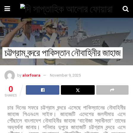
চট্টগ্রাম বন্দরে পাকিস্তান নৌবাহিনীর জাহাজ
by
alorfoara
November 9, 2025
0
SHARES
চার
দিনের
সফরে
চট্টগ্রাম
বন্দরে
এসেছে
পাকিস্তানের
নৌবাহিনীর
জাহাজ
পিএনএস
সাইফ।
জাহাজটি
এদেশের
জলসীমায়
এসে
পৌঁছালে
বাংলাদেশ
নৌবাহিনীর
জাহাজ
‘
বানৌজা
স্বাধীনতা
’
তাদের
অভ্যর্থনা
জানায়। শনিবার
দুপুরে
জাহাজটি
চট্টগ্রাম
বন্দরে
এসে