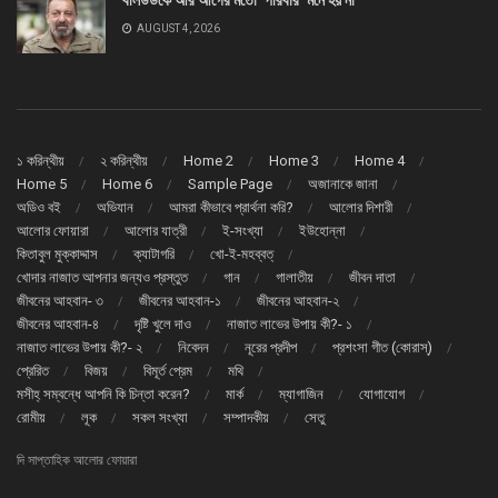
AUGUST 4, 2026
১ করিন্থীয়
২ করিন্থীয়
Home 2
Home 3
Home 4
Home 5
Home 6
Sample Page
অজানাকে জানা
অডিও বই
অভিযান
আমরা কীভাবে প্রার্থনা করি?
আলোর দিশারী
আলোর ফোয়ারা
আলোর যাত্রী
ই-সংখ্যা
ইউহোন্না
কিতাবুল মুক্কাদ্দাস
ক্যাটাগরি
খো-ই-মহব্বত্
খোদার নাজাত আপনার জন্যও প্রস্তুত
গান
গালাতীয়
জীবন দাতা
জীবনের আহবান- ৩
জীবনের আহবান-১
জীবনের আহবান-২
জীবনের আহবান-৪
দৃষ্টি খুলে দাও
নাজাত লাভের উপায় কী?- ১
নাজাত লাভের উপায় কী?- ২
নিবেদন
নূরের প্রদীপ
প্রশংসা গীত (কোরাস্)
প্রেরিত
বিজয়
বিমূর্ত প্রেম
মথি
মসীহ্ সম্বন্ধে আপনি কি চিন্তা করেন?
মার্ক
ম্যাগাজিন
যোগাযোগ
রোমীয়
লূক
সকল সংখ্যা
সম্পাদকীয়
সেতু
দি সাপ্তাহিক আলোর ফোয়ারা