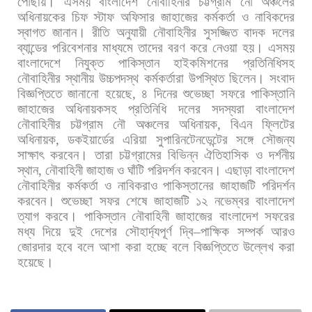
পৌঁছায়।
এসময়
বাংলাদেশ
নৌবাহিনীর
চট্টগ্রাম
নৌ
অঞ্চলের
অধিনায়কের
চিফ
স্টাফ
অফিসার
জাহাজের
কর্মকর্তা
ও
নাবিকদের
স্বাগত
জানান।
রীতি
অনুযায়ী
নৌবাহিনীর
সুসজ্জিত
বাদক
দলের
ব্যান্ডের
পরিবেশনার
মাধ্যমে
তাদের
বরণ
করে
নেওয়া
হয়। এসময়
বাংলাদেশে
নিযুক্ত
পাকিস্তান
হাইকমিশনের
প্রতিনিধিসহ
নৌবাহিনীর
স্থানীয়
উচ্চপদস্থ
কর্মকর্তারা
উপস্থিত
ছিলেন। সংবাদ
বিজ্ঞপ্তিতে
জানানো
হয়েছে
,
৪
দিনের
শুভেচ্ছা
সফরে
পাকিস্তানি
জাহাজের
অধিনায়কসহ
প্রতিনিধি
দলের
সদস্যরা
বাংলাদেশ
নৌবাহিনীর
চট্টগ্রাম
নৌ
অঞ্চলের
অধিনায়ক
,
বিএন
ফ্লিটের
অধিনায়ক
,
ডকইয়ার্ডের
এরিয়া
সুপারিনটেনডেন্টের
সঙ্গে
সৌজন্য
সাক্ষাৎ
করবেন।
তারা
চট্টগ্রামের
বিভিন্ন
ঐতিহাসিক
ও
দর্শনীয়
স্থান
,
নৌবাহিনী
জাহাজ
ও
ঘাঁটি
পরিদর্শন
করবেন। এছাড়া
বাংলাদেশ
নৌবাহিনীর
কর্মকর্তা
ও
নাবিকরাও
পাকিস্তানের
জাহাজটি
পরিদর্শন
করবেন।
শুভেচ্ছা
সফর
শেষে
জাহাজটি
১২
নভেম্বর
বাংলাদেশ
ত্যাগ
করবে। পাকিস্তান
নৌবাহিনী
জাহাজের
বাংলাদেশ
সফরের
মধ্য
দিয়ে
দুই
দেশের
সৌহার্দ্যপূর্ণ
দ্বি
–
পাক্ষিক
সম্পর্ক
আরও
জোরদার
হবে
বলে
আশা
করা
হচ্ছে
বলে
বিজ্ঞপ্তিতে
উল্লেখ
করা
হয়েছে।