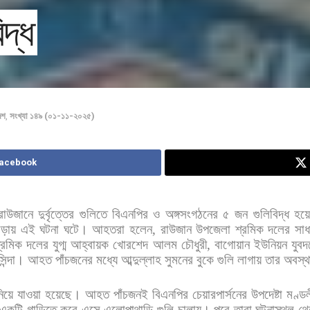
দ্ধ
েশ
,
সংখ্যা ১৪৯ (০১-১১-২০২৫)
Facebook
রাউজানে
দুর্বৃত্তের
গুলিতে
বিএনপির
ও
অঙ্গসংগঠনের
৫
জন
গুলিবিদ্ধ
হয়
াড়ায়
এই
ঘটনা
ঘটে।
আহতরা
হলেন
,
রাউজান
উপজেলা
শ্রমিক
দলের
সাধ
্রমিক
দলের
যুগ্ম
আহ্বায়ক
খোরশেদ
আলম
চৌধুরী
,
বাগোয়ান
ইউনিয়ন
যুব
সিন্দা। আহত
পাঁচজনের
মধ্যে
আব্দুল্লাহ
সুমনের
বুকে
গুলি
লাগায়
তার
অবস্থ
িয়ে
যাওয়া
হয়েছে। আহত
পাঁচজনই
বিএনপির
চেয়ারপার্সনের
উপদেষ্টা
মণ্ড
একটি
গাড়িতে
করে
এসে
এলোপাথাড়ি
গুলি
চালায়।
পরে
তারা
ঘটনাস্থল
থে