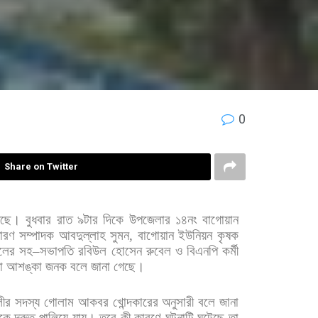
0
Share on Twitter
েছে।
বুধবার
রাত
৯টার
দিকে
উপজেলার
১৪নং
বাগোয়ান
ারণ
সম্পাদক
আবদুল্লাহ
সুমন
,
বাগোয়ান
ইউনিয়ন
কৃষক
দলের
সহ
–
সভাপতি
রবিউল
হোসেন
রুবেল
ও
বিএনপি
কর্মী
া
আশঙ্কা
জনক
বলে
জানা
গেছে।
লীর
সদস্য
গোলাম
আকবর
খোন্দকারের
অনুসারী
বলে
জানা
কে
দ্রুত
পালিয়ে
যায়।
তবে
কী
কারণে
ঘটনাটি
ঘটেছে
তা