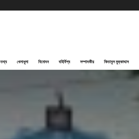
তথ্য
খেলাধুলা
বিনোদন
বহির্বিশ্ব
সম্পাদকীয়
কিতাবুল মুক্কাদ্দাস