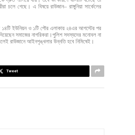
রীরা
চলে
গেছে। এ
বিষয়ে
রাউজান
–
রাঙ্গুনিয়া
সার্কেলের
র
১৪টি
ইউনিয়ন
ও
১টি
পৌর
এলাকায়
২৪এর
আগস্টের
পর
দিয়েছেন
সমাজের
নাগরিকরা।পুলিশ
সদস্যদের
মনোবল
না
রলেই
রাউজানে
আইনশৃঙ্খলার
উন্নতি
হবে
নিমিষেই।
Tweet