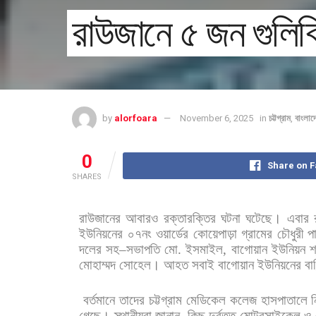
রাউজানে ৫ জন গুলিবি
by
alorfoara
November 6, 2025
in
চট্টগ্রাম
,
বাংলাদ
0
Share on 
SHARES
রাউজানের
আবারও
রক্তারক্তির
ঘটনা
ঘটেছে।
এবার
ইউনিয়নের
০৭নং
ওয়ার্ডের
কোয়েপাড়া
গ্রামের
চৌধুরী
প
দলের
সহ
–
সভাপতি
মো
.
ইসমাইল
,
বাগোয়ান
ইউনিয়ন
শ
মোহাম্মদ
সোহেল।
আহত
সবাই
বাগোয়ান
ইউনিয়নের
বা
বর্তমানে
তাদের
চট্টগ্রাম
মেডিকেল
কলেজ
হাসপাতালে
ন
গেছে। স্থানীয়রা
জানান
,
কিছু
দুর্বৃত্ত
মোটরসাইকেল
ও