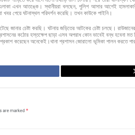
এলাকা
এখন
আতঙ্কে।
স্থানীয়রা
বলছেন
,
পুলিশ
আসার
আগেই
হামলাকা
া
খবর
পেয়ে
ঘটনাস্থল
পরিদর্শন
করেছি।
তখন
কাউকে
পাইনি।
টেছে
জানার
চেষ্টা
করছি।
ঘটনায়
জড়িতের
আটকের
চেষ্টা
চলছে। রাউজানে
্রশাসনের
কঠোর
হস্তক্ষেপ
ছাড়া
এসব
অপরাধ
কোন
ভাবেই
বন্ধ
হবেনা
মত
প্রকাশ
করেছেন
অনেকেই।থানা
প্রশাসন
জোরালো
ভূমিকা
পালন
করতে
পা
*
ds are marked