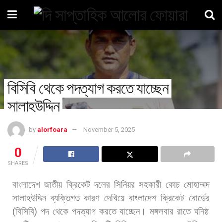
বিসিবি থেকে পদত্যাগ করতে যাচ্ছেন
সালাহউদ্দিন
by
alorfoara
November 5, 2025
0
SHARES
বাংলাদেশ
জাতীয়
ক্রিকেট
দলের
সিনিয়র
সহকারী
কোচ
মোহাম্মদ
সালাহউদ্দিন
ব্যক্তিগত
কারণ
দেখিয়ে
বাংলাদেশ
ক্রিকেট
বোর্ডের
(
বিসিবি
)
পদ
থেকে
পদত্যাগ
করতে
যাচ্ছেন।
মঙ্গলবার
রাতে
ঘনিষ্ঠ