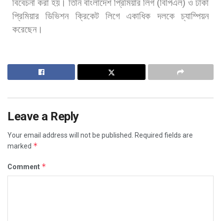
বিবেচনা
করা
হয়।
তিনি
বাংলাদেশ
প্রিমিয়ার
লিগ
(
বিপিএল
)
ও
ঢাকা
প্রিমিয়ার
ডিভিশন
ক্রিকেট
লিগে
একাধিক
দলকে
চ্যাম্পিয়ন
করেছেন।
Leave a Reply
Your email address will not be published.
Required fields are
*
marked
*
Comment