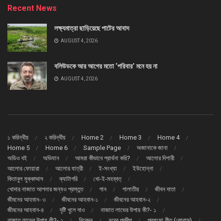
Recent News
লক্ষ্যমাত্রা ছাড়িয়েছে পাটের আবাদ
AUGUST 4, 2026
বলিউডকে আর আগের মতো ‘পরিবার’ মনে হয় না
AUGUST 4, 2026
১ করিন্থীয়
২ করিন্থীয়
Home 2
Home 3
Home 4
Home 5
Home 6
Sample Page
অজানাকে জানা
অডিও বই
অভিযান
আমরা কীভাবে প্রার্থনা করি?
আলোর দিশারী
আলোর ফোয়ারা
আলোর যাত্রী
ই-সংখ্যা
ইউহোন্না
কিতাবুল মুক্কাদ্দাস
ক্যাটাগরি
খো-ই-মহব্বত্
খোদার নাজাত আপনার জন্যও প্রস্তুত
গান
গালাতীয়
জীবন দাতা
জীবনের আহবান- ৩
জীবনের আহবান-১
জীবনের আহবান-২
জীবনের আহবান-৪
দৃষ্টি খুলে দাও
নাজাত লাভের উপায় কী?- ১
নাজাত লাভের উপায় কী?- ২
নিবেদন
নূরের প্রদীপ
প্রশংসা গীত (কোরাস্)