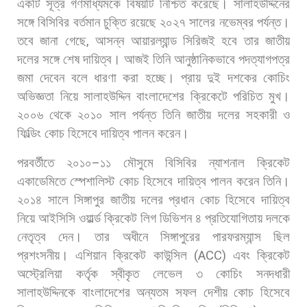
একটি
সূত্র
গণমাধ্যমকে
বিষয়টি
নিশ্চিত
করেছে। সালাহউদ্দিনের
সঙ্গে
বিসিবির
বর্তমান
চুক্তি
রয়েছে
২০২৭
সালের
নভেম্বর
পর্যন্ত।
তবে
জানা
গেছে
,
আসন্ন
আয়ারল্যান্ড
সিরিজই
হবে
তার
জাতীয়
দলের
সঙ্গে
শেষ
দায়িত্ব।
আজই
তিনি
আনুষ্ঠানিকভাবে
পদত্যাগপত্র
জমা
দেবেন
বলে
ধারণা
করা
হচ্ছে। প্রায়
দুই
দশকের
কোচিং
অভিজ্ঞতা
নিয়ে
সালাহউদ্দিন
বাংলাদেশের
ক্রিকেটে
পরিচিত
মুখ।
২০০৬
থেকে
২০১০
সাল
পর্যন্ত
তিনি
জাতীয়
দলের
সহকারী
ও
ফিল্ডিং
কোচ
হিসেবে
দায়িত্ব
পালন
করেন।
পরবর্তীতে
২০১০
–
১১
মৌসুমে
বিসিবির
ন্যাশনাল
ক্রিকেট
একাডেমিতে
স্পেশালিস্ট
কোচ
হিসেবে
দায়িত্ব
পালন
করেন
তিনি।
২০১৪
সালে
সিঙ্গাপুর
জাতীয়
দলের
প্রধান
কোচ
হিসেবে
দায়িত্ব
নিয়ে
আইসিসি
ওয়ার্ল্ড
ক্রিকেট
লিগ
ডিভিশন
৪
প্রতিযোগিতায়
দলকে
নেতৃত্ব
দেন।
তার
অধীনে
সিঙ্গাপুরের
পারফরম্যান্স
ছিল
প্রশংসনীয়। এশিয়ান
ক্রিকেট
কাউন্সিল
(ACC)
এবং
ক্রিকেট
অস্ট্রেলিয়া
কর্তৃক
স্বীকৃত
লেভেল
৩
কোচিং
সনদধারী
সালাহউদ্দিনকে
বাংলাদেশের
অন্যতম
সফল
দেশীয়
কোচ
হিসেবে