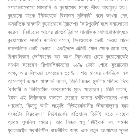
সপ্তাহগুলোতে
মামদানি
ও
কুয়োমোর
মধ্যে
তীব্র
বাকযুদ্ধ
হয়।
কুয়োমো
তাকে
‘
নিউইয়র্কে
বিভাজন
সৃষ্টিকারী
’
বলে
আখ্যা
দেন
,
অন্যদিকে
মামদানি
কুয়োমোকে
ট্রাম্পের
‘
কাঠপুতলি
’
বলে
সমালোচনা
করেন।
নির্বাচনের
আগের
রাতেই
ট্রাম্প
সামাজিক
যোগাযোগমাধ্যমে
কুয়োমোকে
সমর্থন
জানিয়ে
বলেন
,
স্লিওয়াকে
ভোট
দেওয়া
মানে
মামদানিকে
ভোট
দেওয়া। একইসঙ্গে
এক্সিট
পোল
থেকে
জানা
যায়
,
রিপাবলিকান
ভোটারদের
বড়
অংশ
স্লিওয়ার
চেয়ে
কুয়োমোকেই
সমর্থন
করেছেন
—
রিপাবলিকানদের
৬১
%
ভোট
গেছে
কুয়োমোর
পক্ষে
,
আর
স্লিওয়া
পেয়েছেন
৩৫
%
। গত
মাসের
শেষদিকে
এক
আবেগপূর্ণ
ভাষণে
মামদানি
বলেন
,
তিনি
নিজের
মুসলিম
পরিচয়
নিয়ে
‘
বর্ণবাদী
ও
ভিত্তিহীন
’
আক্রমণের
মুখে
পড়েছেন।
তিনি
বলেন
,
‘
তারা
এই
নির্বাচনকে
বানাতে
চেয়েছে
আমার
ধর্মবিশ্বাসের
ওপর
গণভোট
,
কিন্তু
আমি
লড়েছি
নিউইয়র্কবাসীর
জীবনযাত্রার
ব্যয়
সংকটের
বিরুদ্ধে।
’
নিউইয়র্কের
ইতিহাসে
তিনিই
হতে
যাচ্ছেন
প্রথম
মুসলিম
মেয়র।
তার
বিজয়
শুধু
নিউইয়র্ক
নয়
,
সমগ্র
যুক্তরাষ্ট্রে
প্রগতিশীল
রাজনীতির
জন্য
এক
নতুন
অধ্যায়ের
সূচনা