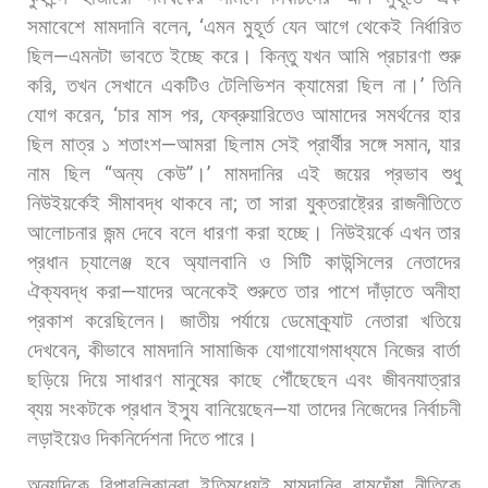
সমাবেশে
মামদানি
বলেন
, ‘
এমন
মুহূর্ত
যেন
আগে
থেকেই
নির্ধারিত
ছিল
—
এমনটা
ভাবতে
ইচ্ছে
করে।
কিন্তু
যখন
আমি
প্রচারণা
শুরু
করি
,
তখন
সেখানে
একটিও
টেলিভিশন
ক্যামেরা
ছিল
না।
’
তিনি
যোগ
করেন
, ‘
চার
মাস
পর
,
ফেব্রুয়ারিতেও
আমাদের
সমর্থনের
হার
ছিল
মাত্র
১
শতাংশ
—
আমরা
ছিলাম
সেই
প্রার্থীর
সঙ্গে
সমান
,
যার
নাম
ছিল
“
অন্য
কেউ
”
।
’
মামদানির
এই
জয়ের
প্রভাব
শুধু
নিউইয়র্কেই
সীমাবদ্ধ
থাকবে
না
;
তা
সারা
যুক্তরাষ্ট্রের
রাজনীতিতে
আলোচনার
জন্ম
দেবে
বলে
ধারণা
করা
হচ্ছে।
নিউইয়র্কে
এখন
তার
প্রধান
চ্যালেঞ্জ
হবে
অ্যালবানি
ও
সিটি
কাউন্সিলের
নেতাদের
ঐক্যবদ্ধ
করা
—
যাদের
অনেকেই
শুরুতে
তার
পাশে
দাঁড়াতে
অনীহা
প্রকাশ
করেছিলেন। জাতীয়
পর্যায়ে
ডেমোক্র্যাট
নেতারা
খতিয়ে
দেখবেন
,
কীভাবে
মামদানি
সামাজিক
যোগাযোগমাধ্যমে
নিজের
বার্তা
ছড়িয়ে
দিয়ে
সাধারণ
মানুষের
কাছে
পৌঁছেছেন
এবং
জীবনযাত্রার
ব্যয়
সংকটকে
প্রধান
ইস্যু
বানিয়েছেন
—
যা
তাদের
নিজেদের
নির্বাচনী
লড়াইয়েও
দিকনির্দেশনা
দিতে
পারে।
অন্যদিকে
রিপাবলিকানরা
ইতিমধ্যেই
মামদানির
বামঘেঁষা
নীতিকে