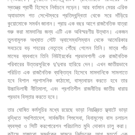
স্বতন্ত্র
প্রার্থী
হিসেবে
নির্বাচনে
লড়েন।
আর
বর্তমান
মেয়র
এরিক
অ্যাডামস
গত
সেপ্টেম্বরে
প্রতিদ্বন্দ্বিতা
থেকে
সরে
দাঁড়িয়ে
কুয়োমোকে
সমর্থন
জানান। প্রায়
এক
বছর
আগে
রাজনৈতিক
যাত্রা
শুরু
করা
মামদানির
জন্য
এটি
এক
অবিস্মরণীয়
উত্থান।
একজন
তুলনামূলক
অখ্যাত
স্টেট
অ্যাসেম্বলিম্যান
থেকে
আমেরিকার
সবচেয়ে
বড়
শহরের
নেতৃত্বে
পৌঁছে
গেলেন
তিনি।
মাত্র
পাঁচ
মাসের
ব্যবধানে
তিনি
নিউইয়র্কের
প্রভাবশালী
এক
রাজনৈতিক
পরিবারের
উত্তরসূরিকে
দু
’
দুবার
হারিয়ে
দেন। এখন
জাতীয়ভাবে
পরিচিত
এক
রাজনৈতিক
ব্যক্তিত্ব
হিসেবে
মামদানিকে
সামলাতে
হবে
বিশাল
প্রশাসনিক
কাঠামো
,
বাস্তবায়ন
করতে
হবে
তার
উচ্চাভিলাষী
নীতিমালা
,
এবং
প্রগতিশীল
রাজনীতির
জাতীয়
ধারায়
প্রভাব
বিস্তার
করতে
হবে।
তার
ঘোষিত
কর্মসূচির
মধ্যে
রয়েছে
ভাড়া
নিয়ন্ত্রিত
ফ্ল্যাটে
ভাড়া
বৃদ্ধিতে
স্থগিতাদেশ
,
সার্বজনীন
শিশুসেবা
,
বিনামূল্যে
বাস
চলাচল
ব্যবস্থা
ও
সিটি
করপোরেশন
পরিচালিত
মুদি
দোকান
চালু
করা।
কুইন্সে
হাজারো
সমর্থকের
সামনে
নির্বাচনের
আগ
মুহূর্তে
এক