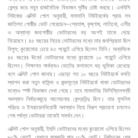
কেন্দ্র
করে
নতুন
রাজনৈতিক
বিভাজন
সৃষ্টির
চেষ্টা
করছে। এনবিসি
নিউজের
এক্সিট
পোল
অনুযায়ী
,
মামদানি
নিউইয়র্কের
প্রায়
সব
জাতিগত
গোষ্ঠীর
ভোট
পেয়েছেন
—
শ্বেতাঙ্গ
,
কৃষ্ণাঙ্গ
,
লাতিনো
,
এশীয়
ও
অন্যান্য
জনগোষ্ঠীর
ভোটারদের
বড়
অংশই
তাকে
বেছে
নিয়েছেন।
৪৫
বছরের
নিচের
ভোটারদের
মধ্যে
তার
জনপ্রিয়তা
ছিল
বিপুল
;
কুয়োমোর
চেয়ে
৪৩
পয়েন্টে
এগিয়ে
ছিলেন
তিনি।
অন্যদিকে
৪৫
বছরের
ঊর্ধ্বে
ভোটারদের
মধ্যে
কুয়োমো
১০
পয়েন্টে
এগিয়ে
ছিলেন। শিক্ষাগত
পার্থক্যও
ভোটের
ফলাফলে
বড়
ভূমিকা
রেখেছে
বলে
এক্সিট
পোল
জানায়।
এছাড়া
গত
১০
বছরে
নিউইয়র্কে
বসতি
স্থাপন
করা
নতুন
বাসিন্দা
ও
জন্মসূত্রে
নিউইয়র্কে
থাকা
ভোটারদের
মধ্যেও
স্পষ্ট
বিভাজন
দেখা
গেছে। তবে
মামদানির
ফিলিস্তিনপন্থী
অবস্থান
নির্বাচনজুড়ে
আলোচনার
কেন্দ্রবিন্দু
ছিল।
তার
মুসলিম
পরিচয়
ও
ইসরায়েলবিরোধী
অবস্থান
নিয়ে
বিরূপ
প্রচারণা
চললেও
শেষ
পর্যন্ত
ভোটাররা
তাকেই
সমর্থন
দেন।
এক্সিট
পোল
অনুযায়ী
,
ইহুদি
ভোটারদের
মধ্যে
কুয়োমো
এগিয়ে
ছিলেন
৬০
%
ভোটে
,
যেখানে
মামদানি
পান
৩১
%
ভোট। নির্বাচনের
শেষ