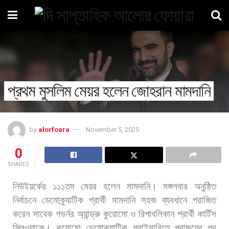
প্রথম মুসলিম মেয়র হলেন জোহরান মামদানি
by
alorfoara
November 5, 2025
0
SHARES
নিউইয়র্কের
১১১তম
মেয়র
হলেন
মামদানি।
মঙ্গলবার
অনুষ্ঠিত
নির্বাচনে
ডেমোক্র্যাটিক
প্রার্থী
মামদানি
সহজ
ব্যবধানে
পরাজিত
করেন
সাবেক
গভর্নর
অ্যান্ড্রু
কুয়োমো
ও
রিপাবলিকান
প্রার্থী
কার্টিস
স্লিওয়াকে।
কুয়োমো
ডেমোক্র্যাটিক
প্রাইমারিতে
পরাজয়ের
পর