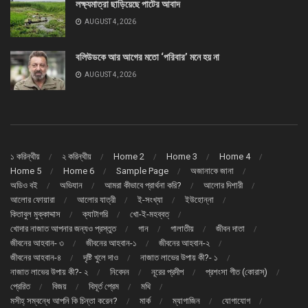
লক্ষ্যমাত্রা ছাড়িয়েছে পাটের আবাদ
AUGUST 4, 2026
বলিউডকে আর আগের মতো ‘পরিবার’ মনে হয় না
AUGUST 4, 2026
১ করিন্থীয়
২ করিন্থীয়
Home 2
Home 3
Home 4
Home 5
Home 6
Sample Page
অজানাকে জানা
অডিও বই
অভিযান
আমরা কীভাবে প্রার্থনা করি?
আলোর দিশারী
আলোর ফোয়ারা
আলোর যাত্রী
ই-সংখ্যা
ইউহোন্না
কিতাবুল মুক্কাদ্দাস
ক্যাটাগরি
খো-ই-মহব্বত্
খোদার নাজাত আপনার জন্যও প্রস্তুত
গান
গালাতীয়
জীবন দাতা
জীবনের আহবান- ৩
জীবনের আহবান-১
জীবনের আহবান-২
জীবনের আহবান-৪
দৃষ্টি খুলে দাও
নাজাত লাভের উপায় কী?- ১
নাজাত লাভের উপায় কী?- ২
নিবেদন
নূরের প্রদীপ
প্রশংসা গীত (কোরাস্)
প্রেরিত
বিজয়
বিমূর্ত প্রেম
মথি
মসীহ্ সম্বন্ধে আপনি কি চিন্তা করেন?
মার্ক
ম্যাগাজিন
যোগাযোগ