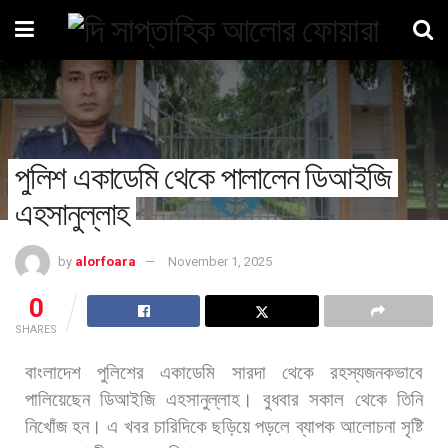
পুলিশ একাডেমি থেকে পালালেন ডিআইজি
এহসানুল্লাহ
by
alorfoara
November 1, 2025
0
SHARES
বাংলাদেশ
পুলিশের
একাডেমি
সারদা
থেকে
রহস্যজনকভাবে
পালিয়েছেন
ডিআইজি
এহসানুল্লাহ।
বুধবার
সকাল
থেকে
তিনি
নিখোঁজ
হন।
এ
খবর
চারিদিকে
ছড়িয়ে
পড়লে
ব্যাপক
আলোচনা
সৃষ্টি