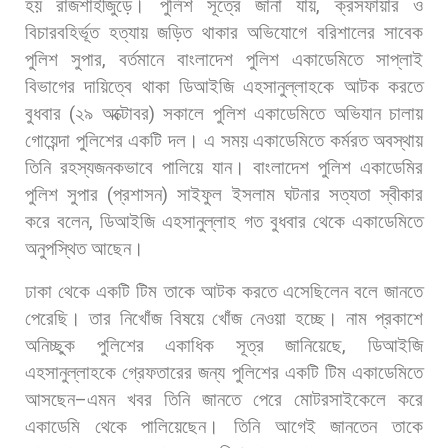
হয়
রাজশাহীজুড়ে। পুলিশ
সূত্রে
জানা
যায়
,
ক্রসফায়ার
ও
বিচারবহির্ভূত
হত্যায়
জড়িত
থাকার
অভিযোগে
বরিশালের
সাবেক
পুলিশ
সুপার
,
বর্তমানে
বাংলাদেশ
পুলিশ
একাডেমিতে
সাপ্লাই
বিভাগের
দায়িত্বে
থাকা
ডিআইজি
এহসানুল্লাহকে
আটক
করতে
বুধবার
(
২৯
অক্টোবর
)
সকালে
পুলিশ
একাডেমিতে
অভিযান
চালায়
গোয়েন্দা
পুলিশের
একটি
দল।
এ
সময়
একাডেমিতে
কর্মরত
অবস্থায়
তিনি
রহস্যজনকভাবে
পালিয়ে
যান।
বাংলাদেশ
পুলিশ
একাডেমির
পুলিশ
সুপার
(
প্রশাসন
)
সাইফুল
ইসলাম
ঘটনার
সত্যতা
স্বীকার
করে
বলেন
,
ডিআইজি
এহসানুল্লাহ
গত
বুধবার
থেকে
একাডেমিতে
অনুপস্থিত
আছেন।
ঢাকা
থেকে
একটি
টিম
তাকে
আটক
করতে
এসেছিলেন
বলে
জানতে
পেরেছি।
তার
নিখোঁজ
বিষয়ে
খোঁজ
নেওয়া
হচ্ছে। নাম
প্রকাশে
অনিচ্ছুক
পুলিশের
একাধিক
সূত্র
জানিয়েছে
,
ডিআইজি
এহসানুল্লাহকে
গ্রেফতারের
জন্য
পুলিশের
একটি
টিম
একাডেমিতে
আসছেন
–
এমন
খবর
তিনি
জানতে
পেরে
মোটরসাইকেলে
করে
একাডেমি
থেকে
পালিয়েছেন।
তিনি
আগেই
জানতেন
তাকে