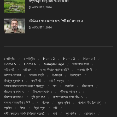
লক্ষ্যমাত্রা ছাড়িয়েছে পাটের আবাদ
AUGUST 4, 2026
বলিউডকে আর আগের মতো ‘পরিবার’ মনে হয় না
AUGUST 4, 2026
১ করিন্থীয়
২ করিন্থীয়
Home 2
Home 3
Home 4
Home 5
Home 6
Sample Page
অজানাকে জানা
অডিও বই
অভিযান
আমরা কীভাবে প্রার্থনা করি?
আলোর দিশারী
আলোর ফোয়ারা
আলোর যাত্রী
ই-সংখ্যা
ইউহোন্না
কিতাবুল মুক্কাদ্দাস
ক্যাটাগরি
খো-ই-মহব্বত্
খোদার নাজাত আপনার জন্যও প্রস্তুত
গান
গালাতীয়
জীবন দাতা
জীবনের আহবান- ৩
জীবনের আহবান-১
জীবনের আহবান-২
জীবনের আহবান-৪
দৃষ্টি খুলে দাও
নাজাত লাভের উপায় কী?- ১
নাজাত লাভের উপায় কী?- ২
নিবেদন
নূরের প্রদীপ
প্রশংসা গীত (কোরাস্)
প্রেরিত
বিজয়
বিমূর্ত প্রেম
মথি
মসীহ্ সম্বন্ধে আপনি কি চিন্তা করেন?
মার্ক
ম্যাগাজিন
যোগাযোগ