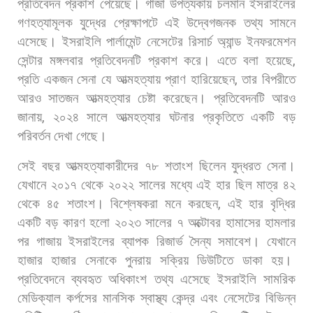
প্রতিবেদন
প্রকাশ
পেয়েছে।
গাজা
উপত্যকায়
চলমান
ইসরাইলের
গণহত্যামূলক
যুদ্ধের
প্রেক্ষাপটে
এই
উদ্বেগজনক
তথ্য
সামনে
এসেছে।
ইসরাইলি
পার্লামেন্ট
নেসেটের
রিসার্চ
অ্যান্ড
ইনফরমেশন
সেন্টার
মঙ্গলবার
প্রতিবেদনটি
প্রকাশ
করে।
এতে
বলা
হয়েছে
,
প্রতি
একজন
সেনা
যে
আত্মহত্যায়
প্রাণ
হারিয়েছেন
,
তার
বিপরীতে
আরও
সাতজন
আত্মহত্যার
চেষ্টা
করেছেন।
প্রতিবেদনটি
আরও
জানায়
,
২০২৪
সালে
আত্মহত্যার
ঘটনার
প্রকৃতিতে
একটি
বড়
পরিবর্তন
দেখা
গেছে।
সেই
বছর
আত্মহত্যাকারীদের
৭৮
শতাংশ
ছিলেন
যুদ্ধরত
সেনা।
যেখানে
২০১৭
থেকে
২০২২
সালের
মধ্যে
এই
হার
ছিল
মাত্র
৪২
থেকে
৪৫
শতাংশ। বিশ্লেষকরা
মনে
করছেন
,
এই
হার
বৃদ্ধির
একটি
বড়
কারণ
হলো
২০২৩
সালের
৭
অক্টোবর
হামাসের
হামলার
পর
গাজায়
ইসরাইলের
ব্যাপক
রিজার্ভ
সৈন্য
সমাবেশ।
যেখানে
হাজার
হাজার
সেনাকে
পুনরায়
সক্রিয়
ডিউটিতে
ডাকা
হয়।
প্রতিবেদনে
ব্যবহৃত
অধিকাংশ
তথ্য
এসেছে
ইসরাইলি
সামরিক
মেডিক্যাল
কর্পসের
মানসিক
স্বাস্থ্য
কেন্দ্র
এবং
নেসেটের
বিভিন্ন