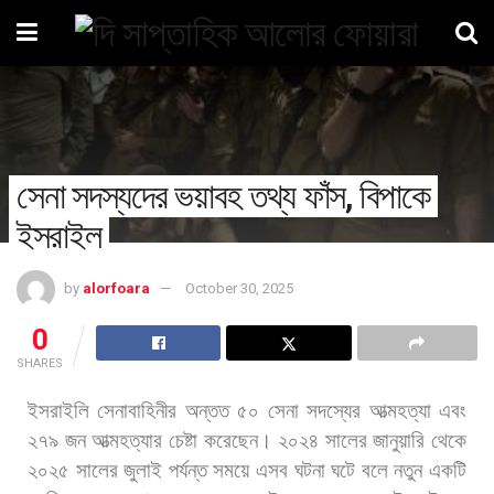
সেনা সদস্যদের ভয়াবহ তথ্য ফাঁস, বিপাকে
ইসরাইল
by
alorfoara
October 30, 2025
0
SHARES
ইসরাইলি
সেনাবাহিনীর
অন্তত
৫০
সেনা
সদস্যের
আত্মহত্যা
এবং
২৭৯
জন
আত্মহত্যার
চেষ্টা
করেছেন।
২০২৪
সালের
জানুয়ারি
থেকে
২০২৫
সালের
জুলাই
পর্যন্ত
সময়ে
এসব
ঘটনা
ঘটে
বলে
নতুন
একটি