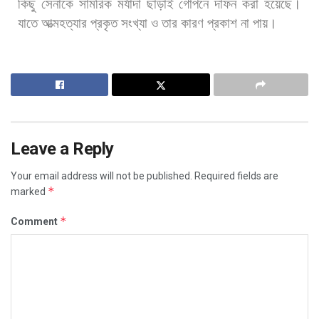
কিছু
সেনাকে
সামরিক
মর্যাদা
ছাড়াই
গোপনে
দাফন
করা
হয়েছে।
যাতে
আত্মহত্যার
প্রকৃত
সংখ্যা
ও
তার
কারণ
প্রকাশ
না
পায়।
Leave a Reply
Your email address will not be published.
Required fields are
*
marked
*
Comment