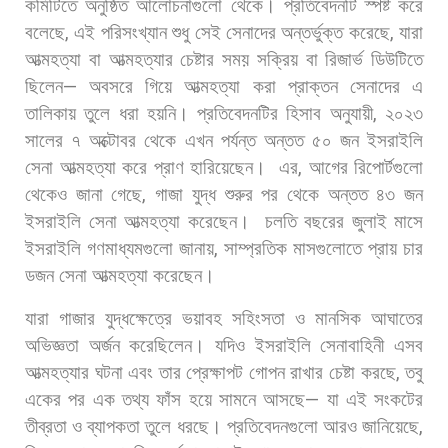
কমিটিতে
অনুষ্ঠিত
আলোচনাগুলো
থেকে। প্রতিবেদনটি
স্পষ্ট
করে
বলেছে
,
এই
পরিসংখ্যান
শুধু
সেই
সেনাদের
অন্তর্ভুক্ত
করেছে
,
যারা
আত্মহত্যা
বা
আত্মহত্যার
চেষ্টার
সময়
সক্রিয়
বা
রিজার্ভ
ডিউটিতে
ছিলেন
—
অবসরে
গিয়ে
আত্মহত্যা
করা
প্রাক্তন
সেনাদের
এ
তালিকায়
তুলে
ধরা
হয়নি। প্রতিবেদনটির
হিসাব
অনুযায়ী
,
২০২৩
সালের
৭
অক্টোবর
থেকে
এখন
পর্যন্ত
অন্তত
৫০
জন
ইসরাইলি
সেনা
আত্মহত্যা
করে
প্রাণ
হারিয়েছেন।
এর
,
আগের
রিপোর্টগুলো
থেকেও
জানা
গেছে
,
গাজা
যুদ্ধ
শুরুর
পর
থেকে
অন্তত
৪৩
জন
ইসরাইলি
সেনা
আত্মহত্যা
করেছেন।
চলতি
বছরের
জুলাই
মাসে
ইসরাইলি
গণমাধ্যমগুলো
জানায়
,
সাম্প্রতিক
মাসগুলোতে
প্রায়
চার
ডজন
সেনা
আত্মহত্যা
করেছেন।
যারা
গাজার
যুদ্ধক্ষেত্রে
ভয়াবহ
সহিংসতা
ও
মানসিক
আঘাতের
অভিজ্ঞতা
অর্জন
করেছিলেন। যদিও
ইসরাইলি
সেনাবাহিনী
এসব
আত্মহত্যার
ঘটনা
এবং
তার
প্রেক্ষাপট
গোপন
রাখার
চেষ্টা
করছে
,
তবু
একের
পর
এক
তথ্য
ফাঁস
হয়ে
সামনে
আসছে
—
যা
এই
সংকটের
তীব্রতা
ও
ব্যাপকতা
তুলে
ধরছে। প্রতিবেদনগুলো
আরও
জানিয়েছে
,