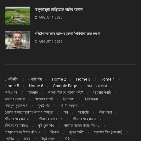
লক্ষ্যমাত্রা ছাড়িয়েছে পাটের আবাদ
AUGUST 4, 2026
বলিউডকে আর আগের মতো ‘পরিবার’ মনে হয় না
AUGUST 4, 2026
১ করিন্থীয়
২ করিন্থীয়
Home 2
Home 3
Home 4
Home 5
Home 6
Sample Page
অজানাকে জানা
অডিও বই
অভিযান
আমরা কীভাবে প্রার্থনা করি?
আলোর দিশারী
আলোর ফোয়ারা
আলোর যাত্রী
ই-সংখ্যা
ইউহোন্না
কিতাবুল মুক্কাদ্দাস
ক্যাটাগরি
খো-ই-মহব্বত্
খোদার নাজাত আপনার জন্যও প্রস্তুত
গান
গালাতীয়
জীবন দাতা
জীবনের আহবান- ৩
জীবনের আহবান-১
জীবনের আহবান-২
জীবনের আহবান-৪
দৃষ্টি খুলে দাও
নাজাত লাভের উপায় কী?- ১
নাজাত লাভের উপায় কী?- ২
নিবেদন
নূরের প্রদীপ
প্রশংসা গীত (কোরাস্)
প্রেরিত
বিজয়
বিমূর্ত প্রেম
মথি