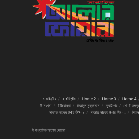
১ করিন্থীয়
২ করিন্থীয়
Home 2
Home 3
Home 4
ই-সংখ্যা
ইউহোন্না
কিতাবুল মুক্কাদ্দাস
ক্যাটাগরি
খো-ই-মহব্ব
নাজাত লাভের উপায় কী?- ১
নাজাত লাভের উপায় কী?- ২
নিবে
দি সাপ্তাহিক আলোর ফোয়ারা