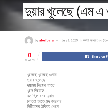
দুয়ার খুলেছে (এম এ 
by
alorfoara
July 3, 2025
in
কবিতা
,
সংখ্যা ১৩৩ (২
0
Share on 
SHARES
খুলেছে
খুলেছে
এবার
দুয়ার
খুলেছে
দয়াময়
নিজের
হাতে
খুলে
দিয়েছে
…
যত
ছিল
বন্ধ
দুয়ার
চলতো
তাতে
মন্দ
কারবার
নিরীহদের
ঠকিয়ে
শেষে