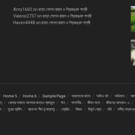
Amy1660
on
ছাড়া পেলেন রাহুল ও প্রিয়াঙ্কা গান্ধী
Valerie2737
on
ছাড়া পেলেন রাহুল ও প্রিয়াঙ্কা গান্ধী
Haven4448
on
ছাড়া পেলেন রাহুল ও প্রিয়াঙ্কা গান্ধী
Home 5
Home 6
Sample Page
অজানাকে জানা
অডিও বই
অভিযান
আমর
ত্
খোদার নাজাত আপনার জন্যও প্রস্তুত
গান
গালাতীয়
জীবন দাতা
জীবনের আহবান- ৩
দন
নূরের প্রদীপ
প্রশংসা গীত (কোরাস্)
প্রেরিত
বিজয়
বিমূর্ত প্রেম
মথি
মসীহ্ সম্বন্ধ