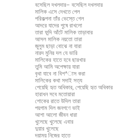
বসেছিল
দখলদার
–
বসেছিল
দখলদার
মালিক
এসে
দেখতে
পেল
পরিকল্পনা
তাঁর
ভেস্তে
গেল
আদরে
যাদের
পুষে
রাখলো
তারা
ফন্দি
আঁটে
মালিক
তাড়াবার
আসল
মালিক
নয়তো
তারা
জুলুম
ছাড়া
বোঝে
না
যারা
নারদ
মুনির
দল
যে
ভারি
মালিকের
হাতে
হবে
ছারখার
তুমি
আমি
অপেক্ষায়
যারা
বৃথা
যাবে
না
বিশ
^
াস
করা
মালিকের
কথা
সদাই
সত্য
পেয়েছি
হৃত
অধিকার
,
পেয়েছি
হৃত
অধিকার
হারাধন
সবে
মতোয়ারা
শোকের
রাতে
উদিল
তারা
পয়গাম
দিল
জনগণে
ভাই
আশা
আলো
জীবন
ধারা
খুলেছে
খুলেছে
এবার
দুয়ার
খুলেছে
দয়াময়
নিজের
হাতে