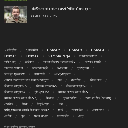
বলিউডকে আর আগের মতো ‘পরিবার’ মনে হয় না
AUGUST 4, 2026
১ করিন্থীয়
২ করিন্থীয়
Home 2
Home 3
Home 4
Home 5
Home 6
Sample Page
অজানাকে জানা
অডিও বই
অভিযান
আমরা কীভাবে প্রার্থনা করি?
আলোর দিশারী
আলোর ফোয়ারা
আলোর যাত্রী
ই-সংখ্যা
ইউহোন্না
কিতাবুল মুক্কাদ্দাস
ক্যাটাগরি
খো-ই-মহব্বত্
খোদার নাজাত আপনার জন্যও প্রস্তুত
গান
গালাতীয়
জীবন দাতা
জীবনের আহবান- ৩
জীবনের আহবান-১
জীবনের আহবান-২
জীবনের আহবান-৪
দৃষ্টি খুলে দাও
নাজাত লাভের উপায় কী?- ১
নাজাত লাভের উপায় কী?- ২
নিবেদন
নূরের প্রদীপ
প্রশংসা গীত (কোরাস্)
প্রেরিত
বিজয়
বিমূর্ত প্রেম
মথি
মসীহ্ সম্বন্ধে আপনি কি চিন্তা করেন?
মার্ক
ম্যাগাজিন
যোগাযোগ
রোমীয়
লূক
সকল সংখ্যা
সম্পাদকীয়
সেতু
দি সাপ্তাহিক আলোর ফোয়ারা