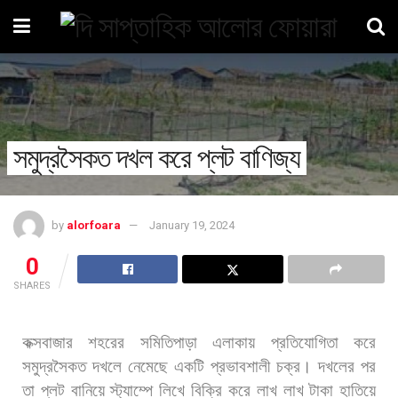
সমুদ্রসৈকত দখল করে প্লট বাণিজ্য
by
alorfoara
January 19, 2024
0
SHARES
কক্সবাজার
শহরের
সমিতিপাড়া
এলাকায়
প্রতিযোগিতা
করে
সমুদ্রসৈকত
দখলে
নেমেছে
একটি
প্রভাবশালী
চক্র।
দখলের
পর
তা
প্লট
বানিয়ে
স্ট্যাম্পে
লিখে
বিক্রি
করে
লাখ
লাখ
টাকা
হাতিয়ে