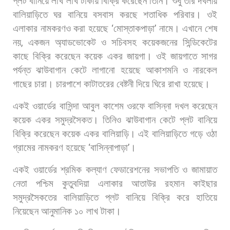
প্লট
বানিয়ে
লাখ
লাখ
টাকায়
বিক্রি
করেছেন
তিনি।
শুধু
তার
দখলীয়
বালিয়াড়িতে
ঘর
বানিয়ে
বসবাস
করছে
শতাধিক
পরিবার।
ওই
এলাকার
নামকরণও
করা
হয়েছে
‘
মোস্তাকপাড়া
’
নামে।
এখানে
শেষ
নয়
,
একজন
অ্যাডভোকেট
ও
সচিবসহ
কয়েকজনের
সিন্ডিকেটের
কাছে
বিক্রি
করেছেন
কয়েক
একর
জায়গা।
ওই
জায়গাতে
সাগর
পর্যন্ত
ঝাউবাগান
কেটে
লাগানো
হয়েছে
আকাশমনি
ও
নারকেল
গাছের
চারা।
চারপাশে
কাটাতরের
বেষ্টনী
দিয়ে
ঘিরে
রাখা
হয়েছে।
একই
ওয়ার্ডের
বাসিন্দা
আবুল
কাশেম
ওরফে
বাসিন্না
দখল
করেছেন
কয়েক
একর
সমুদ্রসৈকত।
তিনিও
ঝাউবাগান
কেটে
প্লট
বানিয়ে
বিক্রি
করেছেন
কয়েক
একর
বালিয়াড়ি।
এই
বালিয়াড়িতে
গড়ে
ওঠা
গ্রামের
নামকরণ
হয়েছে
‘
বাসিন্নাপাড়া
’
।
একই
ওয়ার্ডের
শ্রমিক
কল্যাণ
ফেডারেশনের
সভাপতি
ও
জামায়াত
নেতা
পশ্চিম
কুতুবদিয়া
এলাকার
আতাউর
রহমান
কাইছার
সমুদ্রসৈকতের
বালিয়াড়িতে
প্লট
বানিয়ে
বিক্রি
করে
হাতিয়ে
নিয়েছেন
আনুমানিক
১০
লাখ
টাকা।