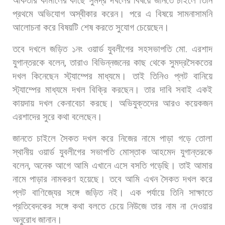
আকতার
কামালের
কাছে
সুমদ্র
দখলের
বিষয়ে
জানতে
চাইলে
তিনি
প্রথমে
অভিযোগ
অস্বীকার
করেন।
পরে
এ
বিষয়ে
সামনাসামনি
আলোচনা
করে
বিষয়টি
শেষ
করতে
সুযোগ
চেয়েছেন।
তবে
দখলে
জড়িত
১নং
ওয়ার্ড
যুবলীগের
সহসভাপতি
মো
.
এরশাদ
যুগান্তরকে
বলেন
,
তারাও
বিভিন্নজনের
কাছ
থেকে
সুমদ্রসৈকতের
দখল
কিনেছেন
স্ট্যাম্পের
মাধ্যমে।
তাই
তিনিও
প্লট
বানিয়ে
স্ট্যাম্পের
মাধ্যমে
দখল
বিক্রি
করছেন।
তার
দাবি
সবাই
একই
কায়দায়
দখল
কেনাবেচা
করছে।
অভিযুক্তদের
আরও
কয়েকজন
এরশাদের
সুরে
কথা
বলেছেন।
জানতে
চাইলে
সৈকত
দখল
করে
নিজের
নামে
পাড়া
গড়ে
তোলা
স্থানীয়
ওয়ার্ড
যুবলীগের
সভাপতি
মোস্তাক
আহমেদ
যুগান্তরকে
বলেন
,
অনেক
আগে
আমি
এখানে
এসে
বসতি
গড়েছি।
তাই
আমার
নামে
পাড়ার
নামকরণ
হয়েছে।
তবে
আমি
এখন
সৈকত
দখল
করে
প্লট
বাণিজ্যের
সঙ্গে
জড়িত
নই।
এক
পর্যায়ে
তিনি
সাক্ষাতে
প্রতিবেদকের
সঙ্গে
কথা
বলতে
চেয়ে
নিউজে
তার
নাম
না
দেওয়ার
অনুরোধ
জানান।