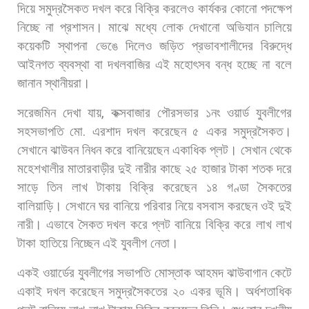
দিয়ে
সমুদ্রসৈকত
দখল
করে
বিক্রি
করলেও
কার্যকর
কোনো
পদক্ষেপ
নিচ্ছে
না
প্রশাসন।
মাঝে
মধ্যে
লোক
দেখানো
অভিযান
চালিয়ে
কয়েকটি
স্থাপনা
ভেঙে
দিলেও
জড়িত
প্রভাবশালীদের
বিরুদ্ধে
আইনগত
ব্যবস্থা
বা
দখলবাজির
এই
মহোৎসব
বন্ধ
হচ্ছে
না
বলে
জানান
স্থানীয়রা।
সরেজমিন
দেখা
যায়
,
কক্সবাজার
পৌরসভার
১নং
ওয়ার্ড
যুবলীগের
সহসভাপতি
মো
.
এরশাদ
দখল
করেছেন
৫
একর
সমুদ্রসৈকত।
সেখানে
ঝাউবন
নিধন
করে
বানিয়েছেন
একাধিক
প্লট।
সেখান
থেকে
মহেশখালীর
মাতারবাড়ীর
দুই
নারীর
কাছে
২৫
হাজার
টাকা
শতক
দরে
সাড়ে
তিন
লাখ
টাকায়
বিক্রি
করেছেন
১৪
গণ্ডা
সৈকতের
বালিয়াড়ি।
সেখানে
ঘর
বানিয়ে
পরিবার
নিয়ে
বসবাস
করছেন
ওই
দুই
নারী।
এভাবে
সৈকত
দখল
করে
প্লট
বানিয়ে
বিক্রি
করে
লাখ
লাখ
টাকা
হাতিয়ে
নিচ্ছেন
এই
যুবলীগ
নেতা।
একই
ওয়ার্ডের
যুবলীগের
সভাপতি
মোস্তাক
আহমদ
ঝাউবাগান
কেটে
একাই
দখল
করেছেন
সমুদ্রসৈকতের
২০
একর
ভূমি।
অর্ধশতাধিক