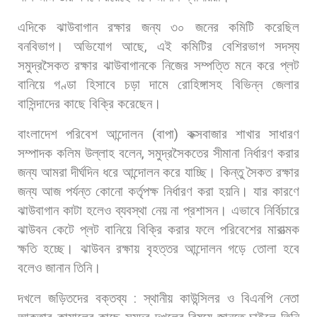
এদিকে
ঝাউবাগান
রক্ষার
জন্য
৩০
জনের
কমিটি
করেছিল
বনবিভাগ।
অভিযোগ
আছে
,
এই
কমিটির
বেশিরভাগ
সদস্য
সমুদ্রসৈকত
রক্ষার
ঝাউবাগানকে
নিজের
সম্পত্তি
মনে
করে
প্লট
বানিয়ে
গণ্ডা
হিসাবে
চড়া
দামে
রোহিঙ্গাসহ
বিভিন্ন
জেলার
বাসিন্দাদের
কাছে
বিক্রি
করেছেন।
বাংলাদেশ
পরিবেশ
আন্দোলন
(
বাপা
)
কক্সবাজার
শাখার
সাধারণ
সম্পাদক
কলিম
উল্লাহ
বলেন
,
সমুদ্রসৈকতের
সীমানা
নির্ধারণ
করার
জন্য
আমরা
দীর্ঘদিন
ধরে
আন্দোলন
করে
যাচ্ছি।
কিন্তু
সৈকত
রক্ষার
জন্য
আজ
পর্যন্ত
কোনো
কর্তৃপক্ষ
নির্ধারণ
করা
হয়নি।
যার
কারণে
ঝাউবাগান
কাটা
হলেও
ব্যবস্থা
নেয়
না
প্রশাসন।
এভাবে
নির্বিচারে
ঝাউবন
কেটে
প্লট
বানিয়ে
বিক্রি
করার
ফলে
পরিবেশের
মারাত্মক
ক্ষতি
হচ্ছে।
ঝাউবন
রক্ষায়
বৃহত্তর
আন্দোলন
গড়ে
তোলা
হবে
বলেও
জানান
তিনি।
দখলে
জড়িতদের
বক্তব্য
:
স্থানীয়
কাউন্সিলর
ও
বিএনপি
নেতা