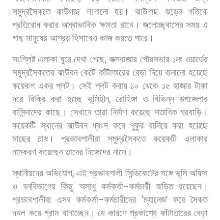
সমুদ্রসৈকতে
ঝাউগাছ
লাগানো
হয়।
ঝাউগাছ
ঝড়ের
গতিকে
প্রতিরোধ
করার
অস্বাভাবিক
ক্ষমতা
রাখে।
জলোচ্ছ্বাসের
সময়
এ
গাছ
মানুষের
আশ্রয়
হিসাবেও
কাজ
করতে
পারে।
সংশ্লিষ্ট
এলাকা
ঘুরে
দেখা
গেছে
,
কক্সবাজার
পৌরসভার
১নং
ওয়ার্ডের
সমুদ্রসৈকতের
ঝাউবন
কেটে
কাঁটাতারের
বেড়া
দিয়ে
বানানো
হয়েছে
কয়েকশ
একর
প্লট।
সেই
প্লট
করায়
১০
থেকে
১৫
হাজার
টাকা
দরে
বিক্রি
করা
হচ্ছে
ভূমিহীন
,
রোহিঙ্গা
ও
বিভিন্ন
উপজেলার
বাসিন্দাদের
কাছে।
সেখানে
তারা
নির্মাণ
করেছে
শতাধিক
ঘরবাড়ি।
কয়েকটি
স্থানের
ঝাউবন
ধ্বংস
করে
পুকুর
বানিয়ে
করা
হয়েছে
মাছের
চাষ।
প্রভাবশালীরা
সমুদ্রসৈকতে
কয়েকটি
এলাকার
নামকরণ
করেছেন
তাদের
নিজেদের
নামে।
স্থানীয়দের
অভিযোগ
,
এই
প্রভাবশালী
সিন্ডিকেটের
সঙ্গে
ভূমি
অফিস
ও
বনবিভাগের
কিছু
অসাধু
কর্মকর্তা
–
কর্মচারী
জড়িত
রয়েছেন।
প্রভাবশালীরা
এসব
কর্মকর্তা
–
কর্মচারীদের
‘
ম্যানেজ
’
করে
সৈকত
দখল
করে
গ্রাম
বানাচ্ছেন।
যে
কারণে
প্রকাশ্যে
কাঁটাতারের
বেড়া