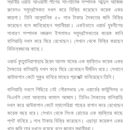
স্থানীয়
ওয়ার্ড
আওয়ামী
লীগের
সাংগঠনিক
সম্পাদক
আব্দুল
আজিজ
রুবেলও
সমুদ্রসৈকত
দখল
করে
বিক্রি
করেছেন
কয়েক
একর
জায়গা।
তিনি
আনুমানিক
৫০
লাখ
টাকার
সৈকতের
জমি
বিক্রি
করেছেন
বলে
জানিয়েছেন
স্থানীয়রা।
একইভাবে
ওয়ার্ড
যুবলীগের
সাধারণ
সম্পাদক
নজরুল
ইসলামও
সমুদ্রসৈকতের
কয়েক
কানি
বালিয়াড়ি
দখল
করে
ঘিরে
রেখেছেন।
সেখান
থেকে
বিক্রি
করছেন
বিভিন্নজনের
কাছে।
ওয়ার্ড
কুতুবদিয়াপাড়ার
ছৈয়দ
আলম
নামের
এক
ব্যক্তিও
কয়েক
একর
সৈকতের
বালিয়াড়ি
দখল
করে
ঘিরে
রেখেছেন
দীর্ঘদিন
ধরে।
সেখানে
ঝাউবাগান
কেটে
পুকুর
বানিয়ে
মাছের
প্রজেক্ট
বানিয়েছেন
তিনি।
বালিয়াড়ি
দখলে
পিছিয়ে
নেই
পৌরসভার
১নং
ওয়ার্ডের
কাউন্সিলর
ও
বিএনপি
নেতা
আক্তার
কামাল
আজাদ।
তিনিও
সৈকতের
বালিয়াড়ি
দখল
করে
ঝাউবাগান
কেটে
ম্যালেরিয়া
গাছের
বাগান
করে
রেখেছেন
কয়েক
বছর
ধরে।
সেখান
থেকে
লিংক
রোডের
এক
ব্যক্তির
কাছে
প্লট
বানিয়ে
১
লাখ
টাকায়
বিক্রি
করেছেন।
এছাড়া
কয়েকশ
একর
খাস
জমি
তার
দখলে
রয়েছে
বলে
জানান
স্থানীয়রা।