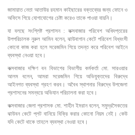
জামায়াত
নেতা
আতাউর
রহমান
কাইছারের
বক্তব্যের
জন্য
ফোনে
ও
অফিসে
গিয়ে
যোগাযোগের
চেষ্টা
করেও
তাকে
পাওয়া
যায়নি।
যা
বলছে
সংশ্লিষ্ট
প্রশাসন
:
কক্সবাজার
পরিবেশ
অধিদপ্তরের
উপপরিচালক
নুরুল
আমিন
বলেন
,
ঝাউবাগান
কেটে
পরিবেশ
বিধ্বংসী
কোনো
কাজ
করা
হলে
সরেজমিন
গিয়ে
তদন্ত
করে
পরিবেশ
আইনে
ব্যবস্থা
নেওয়া
হবে।
কক্সবাজার
দক্ষিণ
বন
বিভাগের
বিভাগীয়
কর্মকর্তা
মো
.
সারওয়ার
আলম
বলেন
,
আমরা
সরেজমিন
গিয়ে
অভিযুক্তদের
বিরুদ্ধে
আইনগত
ব্যবস্থা
গ্রহণ
করব।
অবৈধ
স্থাপনার
বিরুদ্ধে
উপজেলা
প্রশাসনের
সমন্বয়ে
অভিযান
পরিচালনা
করা
হবে।
কক্সবাজার
জেলা
প্রশাসক
মো
.
শাহীন
ইমরান
বলেন
,
সমুদ্রসৈকতের
ঝাউবন
কেটে
প্লট
বানিয়ে
বিক্রি
করার
কোনো
নিয়ম
নেই।
কেউ
যদি
কেটে
থাকে
তাহলে
ব্যবস্থা
নেওয়া
হবে।