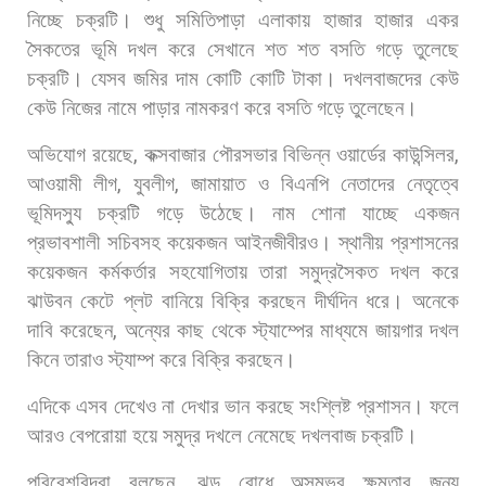
নিচ্ছে
চক্রটি।
শুধু
সমিতিপাড়া
এলাকায়
হাজার
হাজার
একর
সৈকতের
ভূমি
দখল
করে
সেখানে
শত
শত
বসতি
গড়ে
তুলেছে
চক্রটি।
যেসব
জমির
দাম
কোটি
কোটি
টাকা।
দখলবাজদের
কেউ
কেউ
নিজের
নামে
পাড়ার
নামকরণ
করে
বসতি
গড়ে
তুলেছেন।
অভিযোগ
রয়েছে
,
কক্সবাজার
পৌরসভার
বিভিন্ন
ওয়ার্ডের
কাউন্সিলর
,
আওয়ামী
লীগ
,
যুবলীগ
,
জামায়াত
ও
বিএনপি
নেতাদের
নেতৃত্বে
ভূমিদস্যু
চক্রটি
গড়ে
উঠেছে।
নাম
শোনা
যাচ্ছে
একজন
প্রভাবশালী
সচিবসহ
কয়েকজন
আইনজীবীরও।
স্থানীয়
প্রশাসনের
কয়েকজন
কর্মকর্তার
সহযোগিতায়
তারা
সমুদ্রসৈকত
দখল
করে
ঝাউবন
কেটে
প্লট
বানিয়ে
বিক্রি
করছেন
দীর্ঘদিন
ধরে।
অনেকে
দাবি
করেছেন
,
অন্যের
কাছ
থেকে
স্ট্যাম্পের
মাধ্যমে
জায়গার
দখল
কিনে
তারাও
স্ট্যাম্প
করে
বিক্রি
করছেন।
এদিকে
এসব
দেখেও
না
দেখার
ভান
করছে
সংশ্লিষ্ট
প্রশাসন।
ফলে
আরও
বেপরোয়া
হয়ে
সমুদ্র
দখলে
নেমেছে
দখলবাজ
চক্রটি।
পরিবেশবিদরা
বলছেন
,
ঝড়
রোধে
অসম্ভব
ক্ষমতার
জন্য