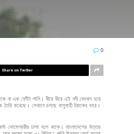
0
Share on Twitter
াকে
না
এক
ফোঁটা
পানি।
ধীরে
ধীরে
এই
নদী
বেদখল
হয়ে
ক
তৈরি
করেছে।
সেখানে
চলছে
বালুবাহী
ট্রাকের
বহর।
েউ
সোমেশ্বরীর
ঢালা
বলে
থাকে।
বাংলাদেশের
উত্তর
।
আর
প্রস্থ
হচ্ছে
৫১
মিটার।
পানি
উন্নয়ন
বোর্ড
সূত্রে