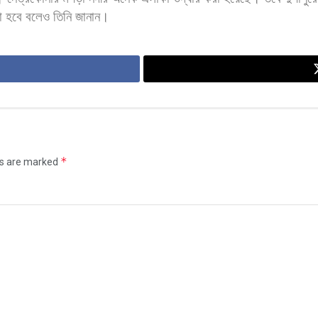
া
হবে
বলেও
তিনি
জানান।
*
ds are marked