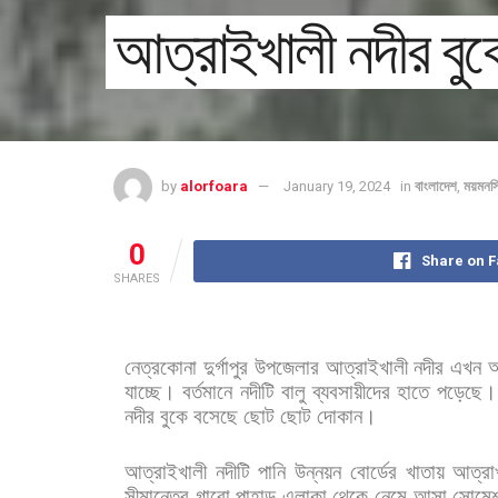
আত্রাইখালী নদীর বুকে
by
alorfoara
January 19, 2024
in
বাংলাদেশ
,
ময়মনস
0
Share on 
SHARES
নেত্রকোনা
দুর্গাপুর
উপজেলার
আত্রাইখালী
নদীর
এখন
অ
যাচ্ছে।
বর্তমানে
নদীটি
বালু
ব্যবসায়ীদের
হাতে
পড়েছে।
নদীর
বুকে
বসেছে
ছোট
ছোট
দোকান।
আত্রাইখালী
নদীটি
পানি
উন্নয়ন
বোর্ডের
খাতায়
আত্রা
সীমান্তের
গারো
পাহাড়
এলাকা
থেকে
নেমে
আসা
সোমেশ