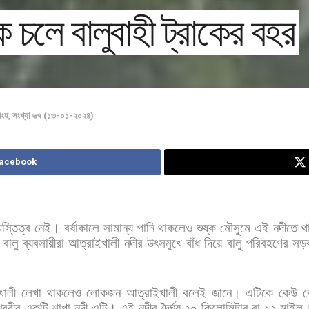
 চলে বালুবাহী ট্রাকের বহর
িংহ
,
সংখ্যা ৬৭ (১৩-০১-২০২৪)
Facebook
স্তিত্ব
নেই।
বর্ষাকালে
সামান্য
পানি
থাকলেও
শুষ্ক
মৌসুমে
এই
নদীতে
থ
বালু
ব্যবসায়ীরা
আত্রাইখালী
নদীর
উৎসমুখে
বাঁধ
দিয়ে
বালু
পরিবহণের
সড়
খালী
লেখা
থাকলেও
লোকজন
আত্রাইখালী
বলেই
জানে।
এটিকে
কেউ
ক
্বরীর
একটি
শাখা
নদী
এটি।
এই
নদীর
দৈর্ঘ্য
২০
কিলোমিটার
বা
১২
মাইল