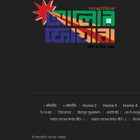
১ করিন্থীয়
২ করিন্থীয়
Home 2
Home 3
Home 4
ই-সংখ্যা
ইউহোন্না
কিতাবুল মুক্কাদ্দাস
ক্যাটাগরি
খো-ই-মহব্ব
নাজাত লাভের উপায় কী?- ১
নাজাত লাভের উপায় কী?- ২
নিবে
দি সাপ্তাহিক আলোর ফোয়ারা