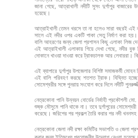
জানা
গেছে
,
আত্রাখালী
নদীটি
সুসং
দুর্গাপুর
বাজারের
উ
হয়েছে।
আত্রাইখালী
তেমন
খরসে
তা
না
হলেও
সারা
বছরই
এই
সালে
এই
নদীর
ওপর
একটি
পাকা
সেতু
নির্মাণ
করা
হয়।
বালি
আহরণের
জন্য
জেলা
প্রশাসন
কিছু
এলাকা
লিজ
দ
এই
আত্রাইখালী
এলাকায়
গিয়ে
দেখা
গেছে
,
নদীর
বুক
দোকানে
খাওয়া
দাওয়া
করে
ট্রাকচালক
আর
লেবাররা।
কি
এই
ব্যাপারে
দুর্গাপুর
উপজেলার
বিশিষ্ট
সমাজকর্মী
মোহন
এই
বালি
পরিবহণ
করছে
শতশত
ট্রাক।
বিঘ্নিত
হচ্ছে
সোমেশ্বরীর
সঙ্গে
পুনরায়
সংযোগ
করে
দিলে
নদীটি
পুনরুজ্
নেত্রকোনা
পানি
উন্নয়ন
বোর্ডের
নির্বাহী
প্রকৌশলী
মো
শুষ্ক
মৌসুমে
পানি
থাকে
না।
তবে
দুর্গাপুরের
সোমেশ্বরী
করেছে।
জরিপের
পর
প্রকল্প
তৈরি
করার
পর
নদী
খননসহ
নেত্রকোনা
জেলা
নদী
রক্ষা
কমিটির
সভাপতি
ও
জেলা
প্র
করার
জন্য
ইতিমধ্যে
প্রয়োজনীয়
উদ্যোগ
নেওয়া
হয়েছে