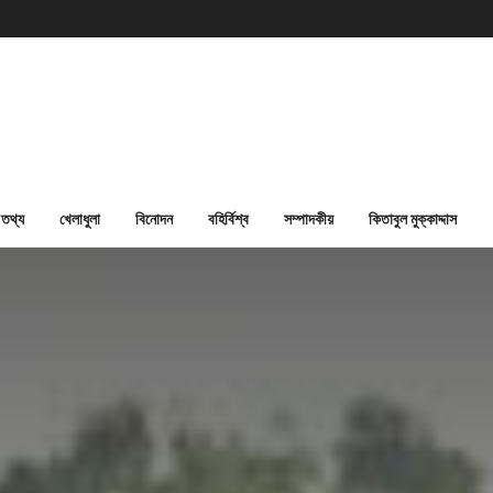
তথ্য
খেলাধুলা
বিনোদন
বহির্বিশ্ব
সম্পাদকীয়
কিতাবুল মুক্কাদ্দাস