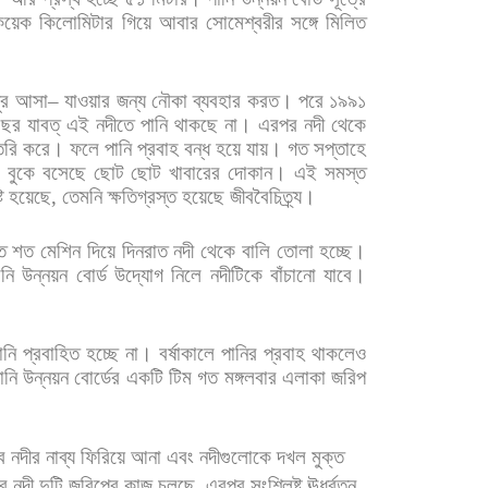
কয়েক
কিলোমিটার
গিয়ে
আবার
সোমেশ্বরীর
সঙ্গে
মিলিত
ুর
আসা
–
যাওয়ার
জন্য
নৌকা
ব্যবহার
করত।
পরে
১৯৯১
বছর
যাবত্
এই
নদীতে
পানি
থাকছে
না।
এরপর
নদী
থেকে
ৈরি
করে।
ফলে
পানি
প্রবাহ
বন্ধ
হয়ে
যায়।
গত
সপ্তাহে
বুকে
বসেছে
ছোট
ছোট
খাবারের
দোকান।
এই
সমস্ত
ট
হয়েছে
,
তেমনি
ক্ষতিগ্রস্ত
হয়েছে
জীববৈচিত্র্য।
ত
শত
মেশিন
দিয়ে
দিনরাত
নদী
থেকে
বালি
তোলা
হচ্ছে।
ানি
উন্নয়ন
বোর্ড
উদ্যোগ
নিলে
নদীটিকে
বাঁচানো
যাবে।
ানি
প্রবাহিত
হচ্ছে
না।
বর্ষাকালে
পানির
প্রবাহ
থাকলেও
ানি
উন্নয়ন
বোর্ডের
একটি
টিম
গত
মঙ্গলবার
এলাকা
জরিপ
ব
নদীর
নাব্য
ফিরিয়ে
আনা
এবং
নদীগুলোকে
দখল
মুক্ত
ের
নদী
দুটি
জরিপের
কাজ
চলছে
,
এরপর
সংশ্লিষ্ট
ঊর্ধ্বতন