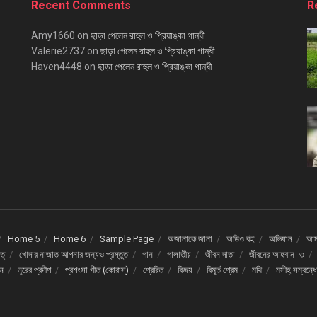
Recent Comments
R
Amy1660
on
ছাড়া পেলেন রাহুল ও প্রিয়াঙ্কা গান্ধী
Valerie2737
on
ছাড়া পেলেন রাহুল ও প্রিয়াঙ্কা গান্ধী
Haven4448
on
ছাড়া পেলেন রাহুল ও প্রিয়াঙ্কা গান্ধী
Home 5
Home 6
Sample Page
অজানাকে জানা
অডিও বই
অভিযান
আমর
ত্
খোদার নাজাত আপনার জন্যও প্রস্তুত
গান
গালাতীয়
জীবন দাতা
জীবনের আহবান- ৩
দন
নূরের প্রদীপ
প্রশংসা গীত (কোরাস্)
প্রেরিত
বিজয়
বিমূর্ত প্রেম
মথি
মসীহ্ সম্বন্ধ