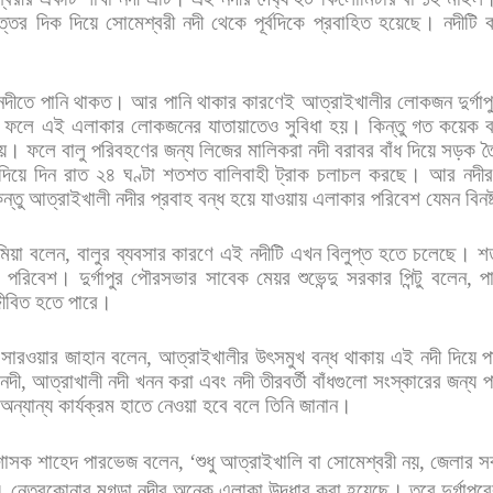
ত্তর
দিক
দিয়ে
সোমেশ্বরী
নদী
থেকে
পূর্বদিকে
প্রবাহিত
হয়েছে।
নদীটি
নদীতে
পানি
থাকত।
আর
পানি
থাকার
কারণেই
আত্রাইখালীর
লোকজন
দুর্গাপ
ফলে
এই
এলাকার
লোকজনের
যাতায়াতেও
সুবিধা
হয়।
কিন্তু
গত
কয়েক
েয়।
ফলে
বালু
পরিবহণের
জন্য
লিজের
মালিকরা
নদী
বরাবর
বাঁধ
দিয়ে
সড়ক
ত
দিয়ে
দিন
রাত
২৪
ঘণ্টা
শতশত
বালিবাহী
ট্রাক
চলাচল
করছে।
আর
নদীর
ন্তু
আত্রাইখালী
নদীর
প্রবাহ
বন্ধ
হয়ে
যাওয়ায়
এলাকার
পরিবেশ
যেমন
বিনষ্
মিয়া
বলেন
,
বালুর
ব্যবসার
কারণে
এই
নদীটি
এখন
বিলুপ্ত
হতে
চলেছে।
শ
পরিবেশ।
দুর্গাপুর
পৌরসভার
সাবেক
মেয়র
শুভেন্দু
সরকার
পিন্টু
বলেন
,
প
জীবিত
হতে
পারে।
.
সারওয়ার
জাহান
বলেন
,
আত্রাইখালীর
উৎসমুখ
বন্ধ
থাকায়
এই
নদী
দিয়ে
প
নদী
,
আত্রাখালী
নদী
খনন
করা
এবং
নদী
তীরবর্তী
বাঁধগুলো
সংস্কারের
জন্য
প
অন্যান্য
কার্যক্রম
হাতে
নেওয়া
হবে
বলে
তিনি
জানান।
শাসক
শাহেদ
পারভেজ
বলেন
, ‘
শুধু
আত্রাইখালি
বা
সোমেশ্বরী
নয়
,
জেলার
স
।
নেত্রকোনার
মগড়া
নদীর
অনেক
এলাকা
উদ্ধার
করা
হয়েছে।
তবে
দুর্গাপুর