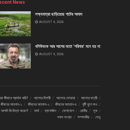
ecent News
লক্ষ্যমাত্রা ছাড়িয়েছে পাটের আবাদ
AUGUST 4, 2026
বলিউডকে আর আগের মতো ‘পরিবার’ মনে হয় না
AUGUST 4, 2026
া কীভাবে প্রার্থনা করি?
আলোর দিশারী
আলোর ফোয়ারা
আলোর যাত্রী
জীবনের আহবান-১
জীবনের আহবান-২
জীবনের আহবান-৪
দৃষ্টি খুলে দাও
ে আপনি কি চিন্তা করেন?
মার্ক
ম্যাগাজিন
যোগাযোগ
রোমীয়
লূক
সকল সংখ্যা
সম্পাদকীয়
সেতু