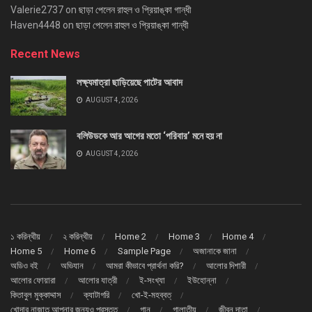
Valerie2737
on
ছাড়া পেলেন রাহুল ও প্রিয়াঙ্কা গান্ধী
Haven4448
on
ছাড়া পেলেন রাহুল ও প্রিয়াঙ্কা গান্ধী
Recent News
লক্ষ্যমাত্রা ছাড়িয়েছে পাটের আবাদ
AUGUST 4, 2026
বলিউডকে আর আগের মতো ‘পরিবার’ মনে হয় না
AUGUST 4, 2026
১ করিন্থীয়
২ করিন্থীয়
Home 2
Home 3
Home 4
Home 5
Home 6
Sample Page
অজানাকে জানা
অডিও বই
অভিযান
আমরা কীভাবে প্রার্থনা করি?
আলোর দিশারী
আলোর ফোয়ারা
আলোর যাত্রী
ই-সংখ্যা
ইউহোন্না
কিতাবুল মুক্কাদ্দাস
ক্যাটাগরি
খো-ই-মহব্বত্
খোদার নাজাত আপনার জন্যও প্রস্তুত
গান
গালাতীয়
জীবন দাতা