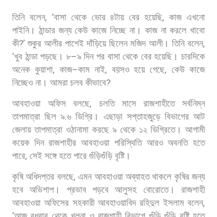
তিনি
বলেন
, ‘
বাসা
থেকে
ভোর
৪টায়
বের
হয়েছি
,
কাজ
এখনো
পাইনি।
ঠান্ডার
জন্য
কেউ
কাজে
নিচ্ছে
না।
কাজ
না
করলে
খাবো
কী
?’
শুকুর
আলীর
পাশেই
দাঁড়িয়ে
ছিলেন
মজিদ
আলী।
তিনি
বলেন
,
‘
খুব
ঠান্ডা
পড়ছে।
৮
–
৯
দিন
পর
বাসা
থেকে
বের
হয়েছি।
চারদিকে
অনেক
কুয়াশা
,
কাজ
–
কাম
নাই
,
বয়সও
হয়ে
গেছে
,
কেউ
কাজে
নিচ্ছেও
না।
আমরা
চলব
কীভাবে
?
আবহাওয়া
অফিস
বলছে
,
চলতি
মাসে
রাজশাহীতে
সর্বনিম্ন
তাপমাত্রা
ছিল
৯
.
৬
ডিগ্রি।
এছাড়া
সপ্তাহজুড়ে
বিভাগের
আট
জেলায়
তাপমাত্রা
ওঠানামা
করছে
৯
থেকে
১২
ডিগ্রিতে।
আগামী
কয়েক
দিন
রাজশাহীর
আবহাওয়া
পরিস্থিতি
আরও
অবনতি
হতে
পারে
,
সেই
সঙ্গে
হতে
পারে
গুঁড়িগুঁড়ি
বৃষ্টি।
কৃষি
অধিদপ্তর
বলছে
,
এমন
আবহাওয়া
অব্যাহত
থাকলে
কৃষির
জন্য
হবে
অভিশাপ।
প্রভাব
পড়বে
আলুসহ
বোরোতে।
রাজশাহী
আবহাওয়া
অফিসের
সহকারী
আবহাওয়াবিদ
রহিদুল
ইসলাম
বলেন
,
‘
আজ
বুধবার
থেকে
খুলনা
ও
রাজশাহী
বিভাগে
গুঁড়ি
গুঁড়ি
বৃষ্টি
হতে