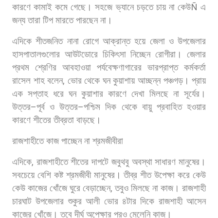
কারণে
কামাই
কমে
গেছে।
সহজে
ভ্যানে
চড়তে
চায়
না
কেউ
Ñ
এ
জন্য
তারা
টিপ
মারতে
পারছেন
না।
এদিকে
শীতজনিত
নানা
রোগে
আক্রান্ত
হয়ে
জেলা
ও
উপজেলার
হাসপাতালগুলোর
আউটডোরে
চিকিৎসা
নিচ্ছেন
রোগীরা।
জেলার
প্রথম
শ্রেণির
আবহাওয়া
পর্যবেক্ষণাগারের
ভারপ্রাপ্ত
কর্মকর্তা
রাসেল
শাহ
বলেন
,
ভোর
থেকে
ঘন
কুয়াশায়
আচ্ছন্ন
পঞ্চগড়।
প্রায়
এক
সপ্তাহ
ধরে
ঘন
কুয়াশার
কারণে
দেখা
মিলছে
না
সূর্যের।
উত্তর
–
পূর্ব
ও
উত্তর
–
পশ্চিম
দিক
থেকে
বায়ু
প্রবাহিত
হওয়ার
কারণে
শীতের
তীব্রতা
বাড়ছে।
রাজশাহীতে
কাজ
পাচ্ছেন
না
শ্রমজীবীরা
এদিকে
,
রাজশাহীতে
শীতের
দাপটে
জবুথবু
অবস্থা
সাধারণ
মানুষের।
সবচেয়ে
বেশি
কষ্ট
শ্রমজীবী
মানুষের।
তীব্র
শীত
উপেক্ষা
করে
কেউ
কেউ
কাজের
খোঁজে
ঘুরে
বেড়াচ্ছেন
,
তবুও
মিলছে
না
কাজ।
রাজশাহী
চারঘাট
উপজেলার
শুকুর
আলী
ভোর
৪টার
দিকে
রাজশাহী
আসেন
কাজের
খোঁজে।
তবে
দীর্ঘ
অপেক্ষার
পরও
মেলেনি
কাজ।