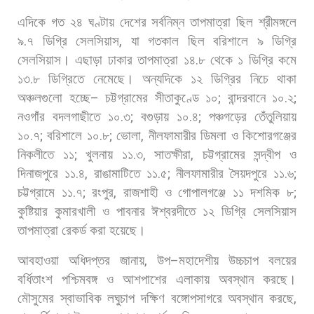
এদিকে
গত
২৪
ঘণ্টায়
দেশের
সর্বনিম্ন
তাপমাত্রা
ছিল
শ্রীমঙ্গলে
৯
.
৭
ডিগ্রি
সেলসিয়াস
,
যা
গতকাল
ছিল
বরিশালে
৯
ডিগ্রি
সেলসিয়াস।
এছাড়া
ঢাকার
তাপমাত্রা
১৪
.
৮
থেকে
১
ডিগ্রি
কমে
১৩
.
৮
ডিগ্রিতে
নেমেছে।
অন্যদিকে
১২
ডিগ্রির
নিচে
থাকা
অঞ্চলগুলো
হচ্ছে
–
চট্টগ্রামের
সীতাকুণ্ডে
১০
;
বান্দরবানে
১০
.
২
;
নওগাঁর
বদলগাছীতে
১০
.
৩
;
বগুড়ায়
১০
.
৪
;
পঞ্চগড়ের
তেঁতুলিয়ায়
১০
.
৭
;
বরিশালে
১০
.
৮
;
ভোলা
,
নীলফামারীর
ডিমলা
ও
কিশোরগঞ্জের
নিকলীতে
১১
;
খুলনায়
১১
.
৩
,
সাতক্ষীরা
,
চট্টগ্রামের
সন্দ্বীপ
ও
দিনাজপুরে
১১
.
৪
,
রাঙামাটিতে
১১
.
৫
;
নীলফামারীর
সৈয়দপুরে
১১
.
৬
;
চট্টগ্রামে
১১
.
৭
;
রংপুর
,
রাজশাহী
ও
গোপালগঞ্জে
১১
দশমিক
৮
;
কুষ্টিয়ার
কুমারখালী
ও
পাবনার
ঈশ্বরদীতে
১২
ডিগ্রি
সেলসিয়াস
তাপমাত্রা
রেকর্ড
করা
হয়েছে।
আবহাওয়া
অধিদপ্তর
জানায়
,
উপ
–
মহাদেশীয়
উচ্চচাপ
বলয়ের
বর্ধিতাংশ
পশ্চিমবঙ্গ
ও
আশপাশের
এলাকায়
অবস্থান
করছে।
মৌসুমের
স্বাভাবিক
লঘুচাপ
দক্ষিণ
বঙ্গোপসাগরে
অবস্থান
করছে
,