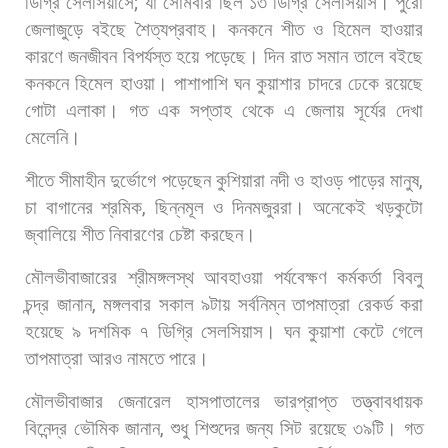
ডিগ্রি
সেলসিয়াসে
;
যা
সোমবার
ছিল
১৩
ডিগ্রি
সেলসিয়াস।
পুরো
জেলাজুড়ে
বইছে
শৈত্যপ্রবাহ।
কনকনে
শীত
ও
হিমেল
হাওয়ার
কারণে
জনজীবন
বিপর্যস্ত
হয়ে
পড়েছে।
দিন
রাত
সমান
তালে
বইছে
কনকনে
হিমেল
হাওয়া।
পাশাপাশি
ঘন
কুয়াশার
চাদরে
ঢেকে
রয়েছে
গোটা
এলাকা।
গত
এক
সপ্তাহ
থেকে
এ
জেলায়
সূর্যের
দেখা
মেলেনি।
শীতে
সীমাহীন
দুর্ভোগে
পড়েছেন
কুশিয়ারা
নদী
ও
হাওড়
পাড়ের
মানুষ
,
চা
বাগানের
শ্রমিক
,
ছিন্নমূল
ও
দিনমজুররা।
অনেকেই
খড়কুটো
জ্বালিয়ে
শীত
নিবারণের
চেষ্টা
করছেন।
মৌলভীবাজারের
শ্রীমঙ্গলস্থ
আবহাওয়া
পর্যবেক্ষণ
কর্মকর্তা
বিবলু
চন্দ্র
জানান
,
মঙ্গলবার
সকাল
৯টায়
সর্বনিম্ন
তাপমাত্রা
রেকর্ড
করা
হয়েছে
৯
দশমিক
৭
ডিগ্রি
সেলসিয়াস।
ঘন
কুয়াশা
কেটে
গেলে
তাপমাত্রা
আরও
নামতে
পারে।
মৌলভীবাজার
জেনারেল
হাসপাতালের
ভারপ্রাপ্ত
তত্ত্বাবধায়ক
বিনেন্দ্র
ভৌমিক
জানান
,
শুধু
শিশুদের
জন্য
সিট
রয়েছে
৩৯টি।
গত