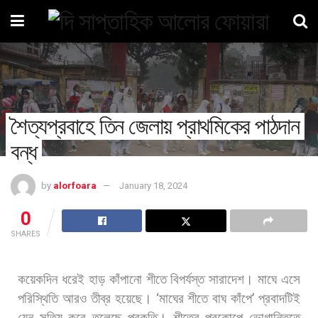
শৈত্যপ্রবাহে তিন জেলায় প্রাথমিকের পাঠদান
বন্ধ
by
alorfoara
January 18, 2024
0
SHARES
কয়েকদিন
ধরেই
হাড়
কাঁপানো
শীতে
বিপর্যস্ত
সারাদেশ।
মাঘে
এসে
পরিস্থিতি
আরও
তীব্র
হয়েছে।
‘
মাঘের
শীতে
বাঘ
কাঁপে
’
প্রবাদটিই
যেন
সত্যি
করে
তুলেছে
প্রকৃতি।
শীতের
প্রকোপে
ভোগান্তিতে