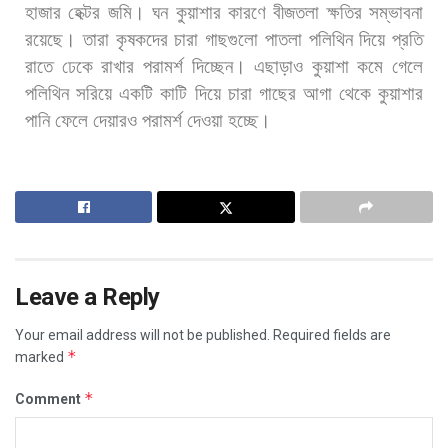
হাজার
হেক্টর
জমি।
ঘন
কুয়াশার
কারণে
বীজতলা
ক্ষতির
সম্ভাবনা
রয়েছে।
তারা
কৃষকদের
চারা
গাছগুলো
পাতলা
পলিথিন
দিয়ে
প্রতি
রাতে
ঢেকে
রাখার
পরামর্শ
দিচ্ছেন।
এছাড়াও
কুয়াশা
কমে
গেলে
পলিথিন
সরিয়ে
একটি
কাটি
দিয়ে
চারা
গাছের
আগা
থেকে
কুয়াশার
পানি
ফেলে
দেয়ারও
পরামর্শ
দেওয়া
হচ্ছে।
Leave a Reply
Your email address will not be published.
Required fields are
*
marked
*
Comment