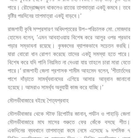
পারে।
রৌদ্রোজ্জ্বল
থাকলেও
রাতের
তাপমাত্রা
একটু
কমবে।
তবে
বৃষ্টির
পরদিনের
তাপমাত্রা
একটু
বাড়বে।
’
রাজশাহী
কৃষি
সম্প্রসারণ
অধিদপ্তরের
উপ
–
পরিচালক
মো
.
মোজদার
হোসেন
বলেন
, ‘
এমন
আবহাওয়ায়
বিশেষ
করে
আলুর
ওপর
প্রভাব
পড়ার
সম্ভাবনা
রয়েছে।
কৃষকদের
ব্যাপকভাবে
সচেতন
করছি।
যারা
বোরো
ধান
রোপণ
করেছে
তাদের
একটু
সমস্যা
হতে
পারে।
বিশেষ
করে
যদি
পানি
নিয়মিত
না
দেওয়া
যায়
তাহলে
চারা
মারা
যেতে
পারে।
’
রাজশাহী
জেলা
প্রশাসক
শামীম
আহমেদ
বলেন
, ‘
শীতার্তদের
পাশে
দাঁড়াতে
সামর্থ্যবানদের
এগিয়ে
আসার
আহ্বান
জানানো
হয়েছে।
আমরাও
সামর্থ্য
অনুযায়ী
কাজ
করে
যাচ্ছি।
’
মৌলভীবাজারে
বইছে
শৈত্যপ্রবাহ
মৌলভীবাজার
থেকে
স্টাফ
রিপোর্টার
জানান
,
পর্যটন
ও
পাহাড়ি
জেলা
মৌলভীবাজারে
মাঘ
মাসের
শুরুতে
ফের
জেঁকে
বসছে
শীত।
একদিনের
ব্যবধানে
তাপমাত্রা
কমে
নেমে
এসেছে
৯
দশমিক
৭