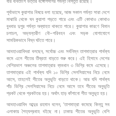
যার
বর্ধিতাংশ
উত্তর
বঙ্গোপসাগর
পর্যন্ত
বিস্তৃত
রয়েছে।
পূর্বাভাসে
কুয়াশার
বিষয়ে
বলা
হয়েছে
,
আজ
সকাল
পর্যন্ত
সারা
দেশে
মাঝারি
থেকে
ঘন
কুয়াশা
পড়তে
পারে
এবং
এটি
কোথাও
কোথাও
বুধবার
দুপুর
পর্যন্ত
অব্যাহত
থাকতে
পারে।
কুয়াশার
কারণে
বিমান
চলাচল
,
অভ্যন্তরীণ
নৌ
–
পরিবহন
এবং
সড়ক
যোগাযোগে
সাময়িকভাবে
বিঘ্ন
ঘটতে
পারে।
আবহাওয়াবিদরা
বলছেন
,
সর্বোচ্চ
এবং
সর্বনিম্ন
তাপমাত্রার
পার্থক্য
কমে
এলে
শীতের
তীব্রতা
বাড়তে
শুরু
করে।
এই
হিসাবে
দেশের
বেশিরভাগ
অঞ্চলের
তাপমাত্রার
ব্যবধান
৩
ডিগ্রি
কমে
এসেছে।
তাপমাত্রার
এই
পার্থক্য
যদি
১০
ডিগ্রি
সেলসিয়াসের
নিচে
নেমে
আসে
,
তাহলেই
শীতের
অনুভূতি
বাড়তে
থাকে।
আর
যদি
পার্থক্য
পাঁচ
ডিগ্রি
সেলসিয়াসের
নিচে
নেমে
আসে
তবে
শীতের
অনুভূতি
প্রকট
থেকে
প্রকটতর
হয়।
অর্থাৎ
হাড়
কাঁপানো
শীত
অনুভূত
হয়।
আবহাওয়াবিদ
আব্দুর
রহমান
বলেন
, ‘
তাপমাত্রা
কমেছে
কিন্তু
সব
এলাকায়
শৈত্যপ্রবাহ
বইছে
না।
ঢাকায়
শীতের
অনুভূতি
বেশি