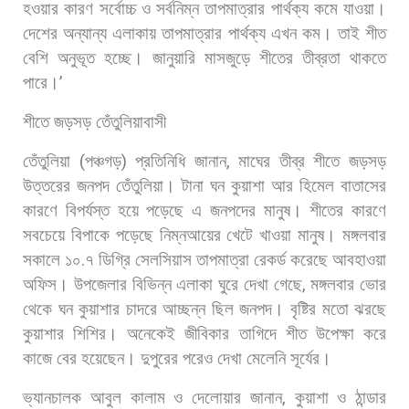
হওয়ার
কারণ
সর্বোচ্চ
ও
সর্বনিম্ন
তাপমাত্রার
পার্থক্য
কমে
যাওয়া।
দেশের
অন্যান্য
এলাকায়
তাপমাত্রার
পার্থক্য
এখন
কম।
তাই
শীত
বেশি
অনুভূত
হচ্ছে।
জানুয়ারি
মাসজুড়ে
শীতের
তীব্রতা
থাকতে
পারে।
’
শীতে
জড়সড়
তেঁতুলিয়াবাসী
তেঁতুলিয়া
(
পঞ্চগড়
)
প্রতিনিধি
জানান
,
মাঘের
তীব্র
শীতে
জড়সড়
উত্তরের
জনপদ
তেঁতুলিয়া।
টানা
ঘন
কুয়াশা
আর
হিমেল
বাতাসের
কারণে
বিপর্যস্ত
হয়ে
পড়েছে
এ
জনপদের
মানুষ।
শীতের
কারণে
সবচেয়ে
বিপাকে
পড়েছে
নিম্নআয়ের
খেটে
খাওয়া
মানুষ।
মঙ্গলবার
সকালে
১০
.
৭
ডিগ্রি
সেলসিয়াস
তাপমাত্রা
রেকর্ড
করেছে
আবহাওয়া
অফিস।
উপজেলার
বিভিন্ন
এলাকা
ঘুরে
দেখা
গেছে
,
মঙ্গলবার
ভোর
থেকে
ঘন
কুয়াশার
চাদরে
আচ্ছন্ন
ছিল
জনপদ।
বৃষ্টির
মতো
ঝরছে
কুয়াশার
শিশির।
অনেকেই
জীবিকার
তাগিদে
শীত
উপেক্ষা
করে
কাজে
বের
হয়েছেন।
দুপুরের
পরেও
দেখা
মেলেনি
সূর্যের।
ভ্যানচালক
আবুল
কালাম
ও
দেলোয়ার
জানান
,
কুয়াশা
ও
ঠান্ডার