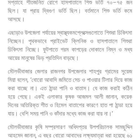
সপ্তাহে
শীতজনিত
রোগে
হাসপাতালে
শিশু
ভর্তি
৭০
–
৭৫
জন
ছিল।
যা
প্রায়
দ্বিগুণ
ভর্তি
ছিল।
বর্তমানে
শিশু
ভর্তি
কমে
আসছে।
এছাড়াও
উপজেলা
পর্যায়ের
স্বাস্থ্যকমপ্লেক্সেগুলোতে
শিশুরা
চিকিৎসা
নিচ্ছেন।
পৃথকভাবে
প্রাইভেট
ক্লিনিক
ও
হাসপাতালে
শিশুরা
চিকিৎসা
নিচ্ছে।
ফুটপাতে
গরম
কাপড়ের
দোকানে
নিম্ন
ও
মধ্য
আয়ের
মানুষের
ভিড়
প্রতিদিন
বাড়ছে।
মৌলভীবাজার
জেলার
রাজনগর
উপজেলার
শাহপুর
গ্রামের
সুয়েজ
মিয়া
বলেন
, ‘
বোরো
আবাদি
জমিতে
সেচ
ও
পাওয়ার
টিলার
দিয়ে
কাজ
করা
যাচ্ছে
না।
এত
ঠান্ডা
পানি
ও
বাতাস।
যে
কাজ
করাই
কঠিন
হয়ে
গেছে।
একই
এলাকার
কৃষক
আজমল
আলী
জানান
,
কয়েক
দিনের
অতিরিক্ত
শীত
ও
হিমেল
বাতাশের
কারণে
হাত
পা
ঠান্ডা
হয়ে
যায়।
বেশি
সময়
পানি
ও
কাঁদার
মধ্যে
কাজ
করা
যায়
না।
’
মৌলভীবাজার
কৃষি
সম্প্রসারণ
অধিদপ্তর
উপপরিচালক
সামছুদ্দিন
আহমেদ
জানান
,
এ
বছর
বোরো
আবাদের
লক্ষ্যমাত্রা
ধরা
হয়েছে
৬১