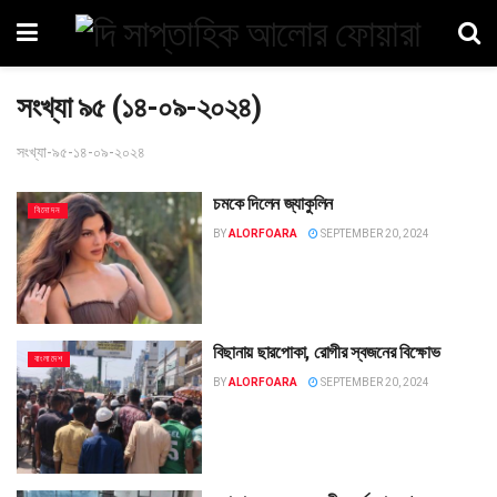
সংখ্যা ৯৫ (১৪-০৯-২০২৪)
সংখ্যা-৯৫-১৪-০৯-২০২৪
চমকে দিলেন জ্যাকুলিন
বিনোদন
BY
ALORFOARA
SEPTEMBER 20, 2024
বিছানায় ছারপোকা, রোগীর স্বজনের বিক্ষোভ
বাংলাদেশ
BY
ALORFOARA
SEPTEMBER 20, 2024