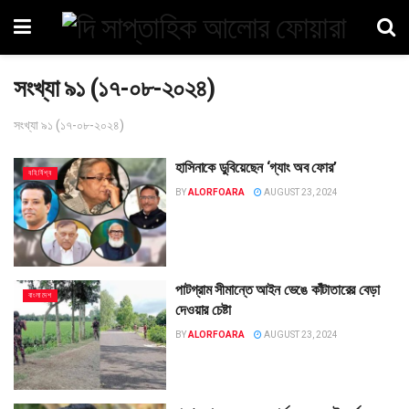
সংখ্যা ৯১ (১৭-০৮-২০২৪)
সংখ্যা ৯১ (১৭-০৮-২০২৪)
হাসিনাকে ডুবিয়েছেন ‘গ্যাং অব ফোর’
বহির্বিশ্ব
BY
ALORFOARA
AUGUST 23, 2024
পাটগ্রাম সীমান্তে আইন ভেঙে কাঁটাতারের বেড়া
বাংলাদেশ
দেওয়ার চেষ্টা
BY
ALORFOARA
AUGUST 23, 2024