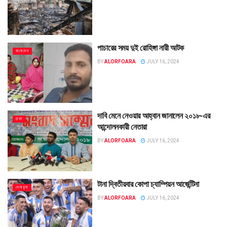
পাচারের সময় দুই রোহিঙ্গা নারী আটক
বাংলাদেশ
BY
ALORFOARA
JULY 16, 2024
দাবি মেনে নেওয়ার আহ্বান জানালেন ২০১৮-এর
ঢাকা
আন্দোলনকারী নেতারা
BY
ALORFOARA
JULY 16, 2024
টানা দ্বিতীয়বার কোপা চ্যাম্পিয়ন আর্জেন্টিনা
খেলাধুলা
BY
ALORFOARA
JULY 16, 2024