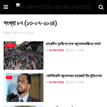
সংখ্যা ৮৭ (১৩-০৭-২০২৪)
সংখ্যা ৮৭ (১৩-০৭-২০২৪)
ছাত্রলীগ-যুবলীগের সঙ্গে আন্দোলনকারীদের সংঘর্ষ
চট্টগ্রাম
BY
ALORFOARA
JULY 17, 2024
কোটাবিরোধী আন্দোলনরত ছাত্ররাই বীর মুক্তিসেনা
ঢাকা
BY
ALORFOARA
JULY 17, 2024