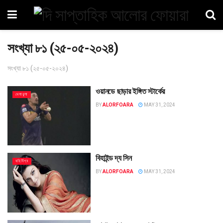
সংখ্যা ৮১ (২৫-০৫-২০২৪)
সংখ্যা ৮১ (২৫-০৫-২০২৪)
ওয়ানডে ছাড়ার ইঙ্গিত স্টার্কের
খেলাধুলা
BY
ALORFOARA
MAY 31, 2024
বিহাইন্ড দ্য সিন
বহির্বিশ্ব
BY
ALORFOARA
MAY 31, 2024