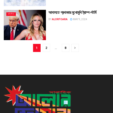
আদালতে প্রথমবার মুখোমুখি ট্রাম্প-স্টর্মি
বহির্বিশ্ব
BY
ALORFOARA
MAY 9, 2024
1
2
…
8