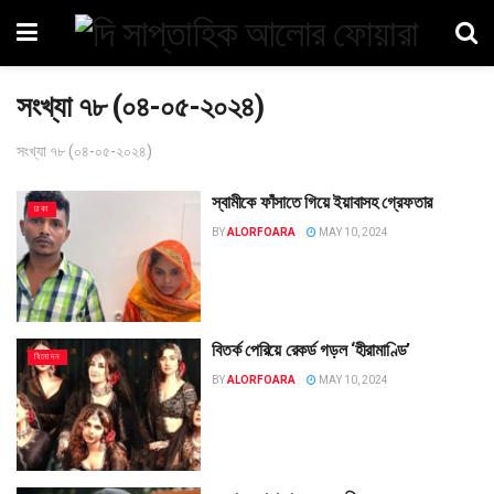
সংখ্যা ৭৮ (০৪-০৫-২০২৪)
সংখ্যা ৭৮ (০৪-০৫-২০২৪)
স্বামীকে ফাঁসাতে গিয়ে ইয়াবাসহ গ্রেফতার
ঢাকা
BY
ALORFOARA
MAY 10, 2024
বিতর্ক পেরিয়ে রেকর্ড গড়ল ‘হীরামাণ্ডি’
বিনোদন
BY
ALORFOARA
MAY 10, 2024