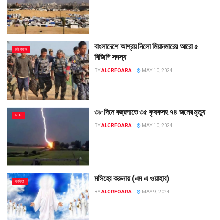
বাংলাদেশে আশ্রয় নিলো মিয়ানমারের আরো ৫
চট্টগ্রাম
বিজিপি সদস্য
BY
ALORFOARA
MAY 10, 2024
৩৮ দিনে বজ্রপাতে ৩৫ কৃষকসহ ৭৪ জনের মৃত্যু
ঢাকা
BY
ALORFOARA
MAY 10, 2024
মসিহের করুনায় (এম এ ওয়াহাব)
কবিতা
BY
ALORFOARA
MAY 9, 2024