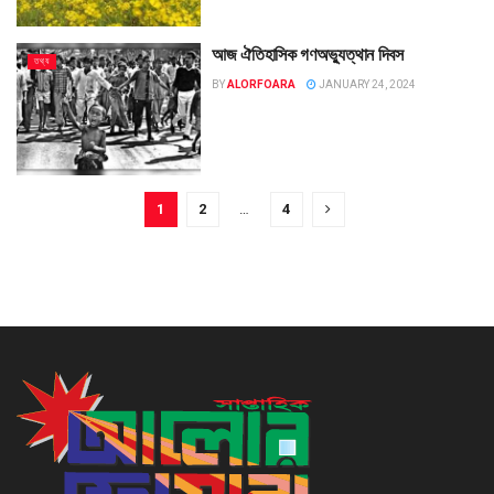
আজ ঐতিহাসিক গণঅভ্যুত্থান দিবস
তথ্য
BY
ALORFOARA
JANUARY 24, 2024
1
2
…
4