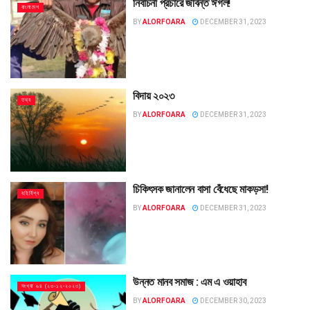
নির্বাচনী প্রচারে জীবন্ত ঈগল!
বাংলাদেশ
BY
ALORFOARA
DECEMBER 31, 2023
বিদায় ২০২৩
তথ্য
BY
ALORFOARA
DECEMBER 31, 2023
চিকিৎসক জানালেন বাসা বেঁধেছে মাকড়সা!
বহির্বিশ্ব
BY
ALORFOARA
DECEMBER 31, 2023
উন্নত মানব সমাজ : এম এ ওয়াহাব
সংখ্যা ৬৪ (২৩-১২-২০২৩)
BY
ALORFOARA
DECEMBER 30, 2023