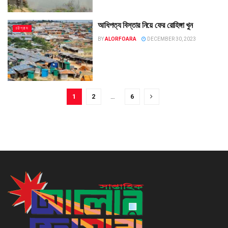
আধিপত্য বিস্তার নিয়ে ফের রোহিঙ্গা খুন
চট্টগ্রাম
BY
ALORFOARA
DECEMBER 30, 2023
1
2
…
6