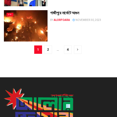
গাজীপুরে মার্কেটে আগুন
ঢাকা
BY
ALORFOARA
NOVEMBER 30, 2023
1
2
…
4