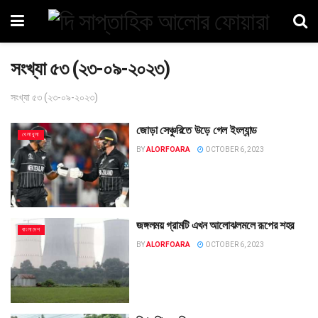
সংখ্যা ৫৩ (২৩-০৯-২০২৩)
সংখ্যা ৫৩ (২৩-০৯-২০২৩)
জোড়া সেঞ্চুরিতে উড়ে গেল ইংল্যান্ড
খেলাধুলা
BY
ALORFOARA
OCTOBER 6, 2023
জঙ্গলময় গ্রামটি এখন আলোঝলমলে রূপের শহর
বাংলাদেশ
BY
ALORFOARA
OCTOBER 6, 2023