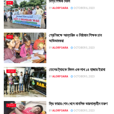
বিশ্ব শিক্ষক দিবস
ঢাকা
BY
ALORFOARA
OCTOBER 6, 2023
শ্রেণিকক্ষে আন্তরিক ও নিষ্ঠাবান শিক্ষক চান
তথ্য
অভিভাবকরা
BY
ALORFOARA
OCTOBER 5, 2023
তেলের ট্যাংকে মিলল এক লাখ ১৪ হাজার ইয়াবা
চট্টগ্রাম
BY
ALORFOARA
OCTOBER 5, 2023
ফ্রি ফায়ার গেম খেলে মানসিক ভারসাম্যহীন তরুণ
বাংলাদেশ
BY
ALORFOARA
OCTOBER 5, 2023