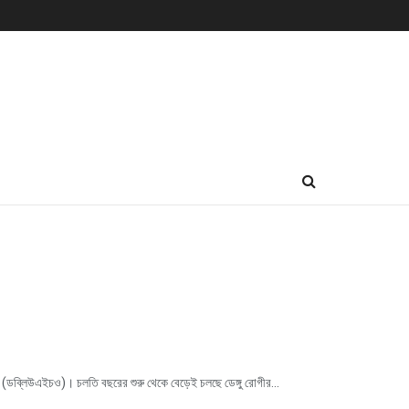
ংস্থা (ডব্লিউএইচও)। চলতি বছরের শুরু থেকে বেড়েই চলছে ডেঙ্গু রোগীর...