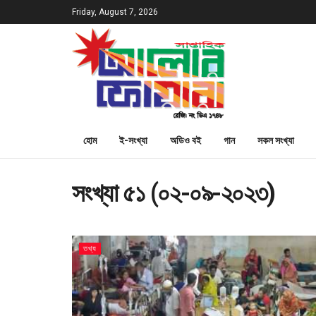
Friday, August 7, 2026
হোম
ই-সংখ্যা
অডিও বই
গান
সকল সংখ্যা
সংখ্যা ৫১ (০২-০৯-২০২৩)
তথ্য