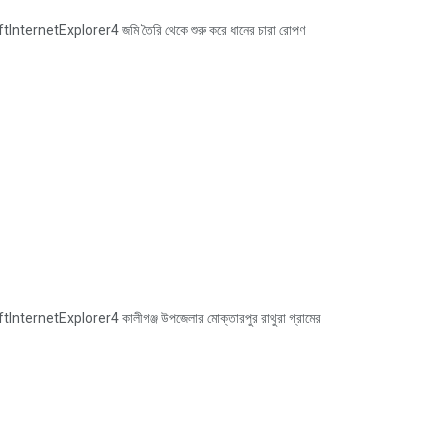
netExplorer4 জমি তৈরি থেকে শুরু করে ধানের চারা রোপণ
netExplorer4 কালীগঞ্জ উপজেলার মোক্তারপুর রাথুরা গ্রামের