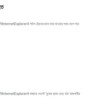
হত
netExplorer4 শাটল ট্রেনের ছাদে করে যাওয়ার সময় হেলে পড়া
etExplorer4 বাজারে গেলেই ‘বুকের ব্যথা বেড়ে যায়’ রাজশাহীর