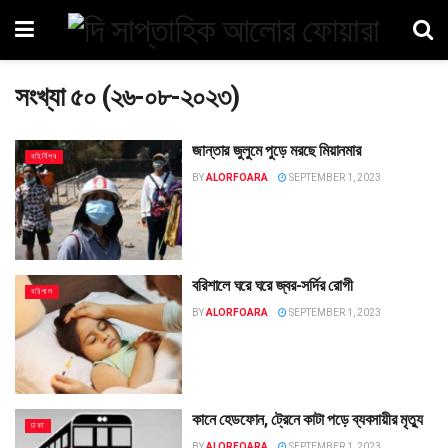
সংখ্যা ৫০ (২৬-০৮-২০২৩)
জান্তার জুলুমে পুড়ে মরছে মিয়ানমার
বহির্বিশ্ব
BY
ALORFOARA
SEPTEMBER 1, 2023
বরিশালে ঘরে ঘরে জ্বর-সর্দির রোগী
বরিশাল
BY
ALORFOARA
SEPTEMBER 1, 2023
কানে হেডফোন, ট্রেনে কাটা পড়ে ব্যবসায়ীর মৃত্যু
ঢাকা
BY
ALORFOARA
SEPTEMBER 1, 2023