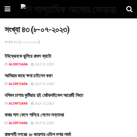
সংখ্যা ৪৩ (৮-০৭-২০২৩)
সংখ্যা ৪৩ (৮-০৭-২০২৩)
ইউক্রেনকে ঝুলিয়ে রাখল ন্যাটো
বহির্বিশ্ব
BY
ALORFOARA
JULY 13, 2023
আলিয়ার কাছে ক্ষমা চাইলেন করণ
বিনোদন
BY
ALORFOARA
JULY 13, 2023
নসিমন চাপায় কুষ্টিয়ায় দুই মোটরসাইকেল আরোহী নিহত
বাংলাদেশ
BY
ALORFOARA
JULY 13, 2023
বাবার লাশ ফেলে পালিয়ে গেলেন সন্তানরা
খুলনা
BY
ALORFOARA
JULY 13, 2023
রাজশাহী নগরের ২৮ জায়গায় এডিস মশার লার্ভা
বাংলাদেশ