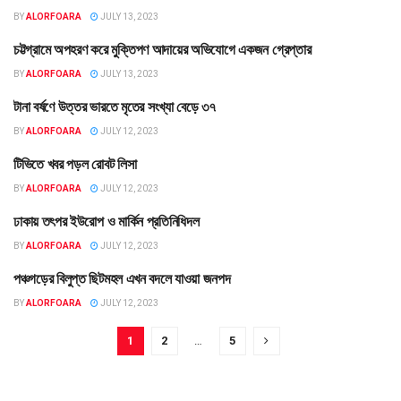
BY
ALORFOARA
JULY 13, 2023
চট্টগ্রামে অপহরণ করে মুক্তিপণ আদায়ের অভিযোগে একজন গ্রেপ্তার
চট্টগ্রাম
BY
ALORFOARA
JULY 13, 2023
টানা বর্ষণে উত্তর ভারতে মৃতের সংখ্যা বেড়ে ৩৭
বহির্বিশ্ব
BY
ALORFOARA
JULY 12, 2023
টিভিতে খবর পড়ল রোবট লিসা
বহির্বিশ্ব
BY
ALORFOARA
JULY 12, 2023
ঢাকায় তৎপর ইউরোপ ও মার্কিন প্রতিনিধিদল
তথ্য
BY
ALORFOARA
JULY 12, 2023
পঞ্চগড়ের বিলুপ্ত ছিটমহল এখন বদলে যাওয়া জনপদ
বাংলাদেশ
BY
ALORFOARA
JULY 12, 2023
1
2
…
5