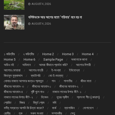
AUGUST 4, 2026
বলিউডকে আর আগের মতো ‘পরিবার’ মনে হয় না
AUGUST 4, 2026
১ করিন্থীয়
২ করিন্থীয়
Home 2
Home 3
Home 4
Home 5
Home 6
Sample Page
অজানাকে জানা
অডিও বই
অভিযান
আমরা কীভাবে প্রার্থনা করি?
আলোর দিশারী
আলোর ফোয়ারা
আলোর যাত্রী
ই-সংখ্যা
ইউহোন্না
কিতাবুল মুক্কাদ্দাস
ক্যাটাগরি
খো-ই-মহব্বত্
খোদার নাজাত আপনার জন্যও প্রস্তুত
গান
গালাতীয়
জীবন দাতা
জীবনের আহবান- ৩
জীবনের আহবান-১
জীবনের আহবান-২
জীবনের আহবান-৪
দৃষ্টি খুলে দাও
নাজাত লাভের উপায় কী?- ১
নাজাত লাভের উপায় কী?- ২
নিবেদন
নূরের প্রদীপ
প্রশংসা গীত (কোরাস্)
প্রেরিত
বিজয়
বিমূর্ত প্রেম
মথি
মসীহ্ সম্বন্ধে আপনি কি চিন্তা করেন?
মার্ক
ম্যাগাজিন
যোগাযোগ
রোমীয়
লূক
সকল সংখ্যা
সম্পাদকীয়
সেতু