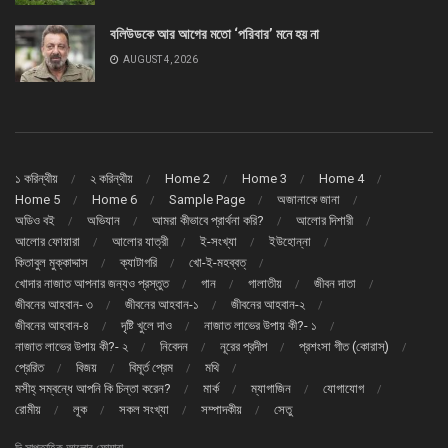
বলিউডকে আর আগের মতো ‘পরিবার’ মনে হয় না
AUGUST 4, 2026
১ করিন্থীয়
২ করিন্থীয়
Home 2
Home 3
Home 4
Home 5
Home 6
Sample Page
অজানাকে জানা
অডিও বই
অভিযান
আমরা কীভাবে প্রার্থনা করি?
আলোর দিশারী
আলোর ফোয়ারা
আলোর যাত্রী
ই-সংখ্যা
ইউহোন্না
কিতাবুল মুক্কাদ্দাস
ক্যাটাগরি
খো-ই-মহব্বত্
খোদার নাজাত আপনার জন্যও প্রস্তুত
গান
গালাতীয়
জীবন দাতা
জীবনের আহবান- ৩
জীবনের আহবান-১
জীবনের আহবান-২
জীবনের আহবান-৪
দৃষ্টি খুলে দাও
নাজাত লাভের উপায় কী?- ১
নাজাত লাভের উপায় কী?- ২
নিবেদন
নূরের প্রদীপ
প্রশংসা গীত (কোরাস্)
প্রেরিত
বিজয়
বিমূর্ত প্রেম
মথি
মসীহ্ সম্বন্ধে আপনি কি চিন্তা করেন?
মার্ক
ম্যাগাজিন
যোগাযোগ
রোমীয়
লূক
সকল সংখ্যা
সম্পাদকীয়
সেতু
দি সাপ্তাহিক আলোর ফোয়ারা