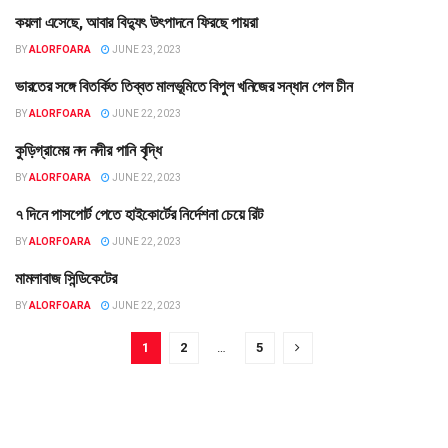
কয়লা এসেছে, আবার বিদ্যুৎ উৎপাদনে ফিরছে পায়রা
তথ্য
BY
ALORFOARA
JUNE 23, 2023
ভারতের সঙ্গে বিতর্কিত তিব্বত মালভূমিতে বিপুল খনিজের সন্ধান পেল চীন
বহির্বিশ্ব
BY
ALORFOARA
JUNE 22, 2023
কুড়িগ্রামের নদ নদীর পানি বৃদ্ধি
তথ্য
BY
ALORFOARA
JUNE 22, 2023
৭ দিনে পাসপোর্ট পেতে হাইকোর্টের নির্দেশনা চেয়ে রিট
তথ্য
BY
ALORFOARA
JUNE 22, 2023
মামলাবাজ সিন্ডিকেটের
তথ্য
BY
ALORFOARA
JUNE 22, 2023
1
2
…
5